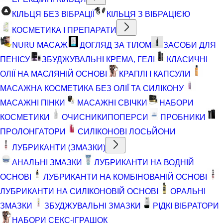
КІЛЬЦЯ БЕЗ ВІБРАЦІЇ
КІЛЬЦЯ З ВІБРАЦІЄЮ
КОСМЕТИКА І ПРЕПАРАТИ
NURU МАСАЖ
ДОГЛЯД ЗА ТІЛОМ
ЗАСОБИ ДЛЯ
ПЕНІСУ
ЗБУДЖУВАЛЬНІ КРЕМА, ГЕЛІ
КЛАСИЧНІ
ОЛІЇ НА МАСЛЯНІЙ ОСНОВІ
КРАПЛІ І КАПСУЛИ
МАСАЖНА КОСМЕТИКА БЕЗ ОЛІЇ ТА СИЛІКОНУ
МАСАЖНІ ПІНКИ
МАСАЖНІ СВІЧКИ
НАБОРИ
КОСМЕТИКИ
ОЧИСНИКИ
ПОПЕРСИ
ПРОБНИКИ
ПРОЛОНГАТОРИ
СИЛІКОНОВІ ЛОСЬЙОНИ
ЛУБРИКАНТИ (ЗМАЗКИ)
АНАЛЬНІ ЗМАЗКИ
ЛУБРИКАНТИ НА ВОДНІЙ
ОСНОВІ
ЛУБРИКАНТИ НА КОМБІНОВАНІЙ ОСНОВІ
ЛУБРИКАНТИ НА СИЛІКОНОВІЙ ОСНОВІ
ОРАЛЬНІ
ЗМАЗКИ
ЗБУДЖУВАЛЬНІ ЗМАЗКИ
РІДКІ ВІБРАТОРИ
НАБОРИ СЕКС-ІГРАШОК