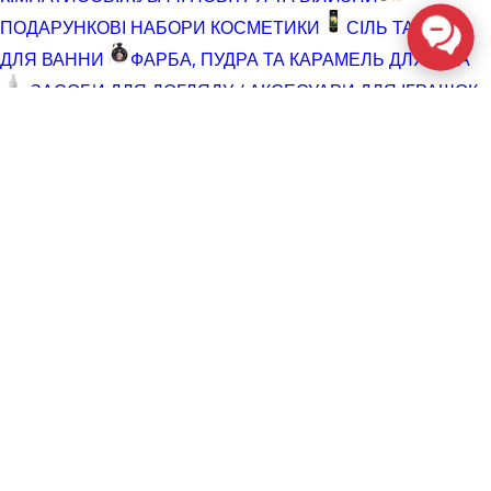
ПОДАРУНКОВІ НАБОРИ КОСМЕТИКИ
СІЛЬ ТА ПІНА
ДЛЯ ВАННИ
ФАРБА, ПУДРА ТА КАРАМЕЛЬ ДЛЯ ТІЛА
ЗАСОБИ ДЛЯ ДОГЛЯДУ / АКСЕСУАРИ ДЛЯ ІГРАШОК
АКСЕСУАРИ ДЛЯ МАСТУРБАТОРІВ
АКСЕСУАРИ
ДЛЯ ІГРАШОК
БАТАРЕЙКИ
ВІДНОВЛЮЮЧІ ЗАСОБИ
ЧИСТЯЧІ ЗАСОБИ ДЛЯ ІГРАШОК
ДОГЛЯД ЗА ТІЛОМ
ГЕЛІ ДЛЯ ДУШУ
ДЛЯ ГОЛІННЯ ТА ДОГЛЯД ПІСЛЯ
ДЛЯ ІНТИМНОЇ ГІГІЄНИ СПРЕЇ, ПІНКИ, СЕРВЕТКИ
ОСВІТЛЮВАЛЬНІ ЗАСОБИ
СПРЕЇ З БЛИСКОМ
СПРИНЦЮВАННЯ
ТРИМЕР І ЗАСОБИ ПРОТИ
ВОЛОССЯ
РОЗПРОДАЖ
КОСМЕТИКА ТА ЛУБРИКАНТИ (SALE)
СЕКС-