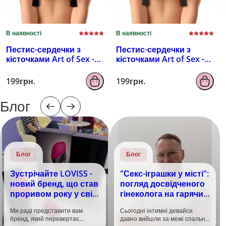
В наявності
В наявності
Пестис-сердечки з
Пестис-сердечки з
кісточками Art of Sex -
кісточками Art of Sex -
Sparkling Hearts,
Sparkling Hearts,
червоний
серебро
199грн.
199грн.
Блог
Блог
Блог
Зустрічайте LOVISS -
"Секс-іграшки у місті":
новий бренд, що став
погляд досвідченого
проривом року у світі
гінеколога на гарячий
задоволення!
тренд
Ми раді представити вам
Сьогодні інтимні девайси
бренд, який перевертає
давно вийшли за межі спальні.