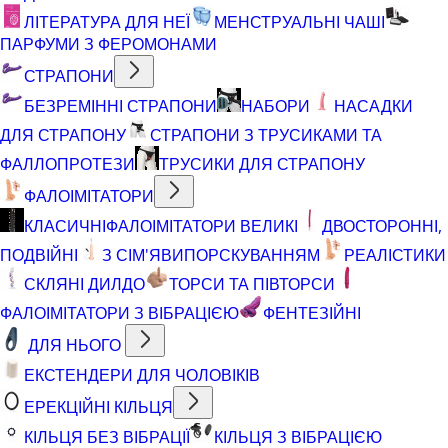
ЛІТЕРАТУРА ДЛЯ НЕЇ
МЕНСТРУАЛЬНІ ЧАШІ
ПАРФУМИ З ФЕРОМОНАМИ
СТРАПОНИ
БЕЗРЕМІННІ СТРАПОНИ
НАБОРИ
НАСАДКИ
ДЛЯ СТРАПОНУ
СТРАПОНИ З ТРУСИКАМИ ТА
ФАЛЛОПРОТЕЗИ
ТРУСИКИ ДЛЯ СТРАПОНУ
ФАЛОІМІТАТОРИ
КЛАСИЧНІ
ФАЛОІМІТАТОРИ ВЕЛИКІ
ДВОСТОРОННІ,
ПОДВІЙНІ
З СІМ'ЯВИПОРСКУВАННЯМ
РЕАЛІСТИКИ
СКЛЯНІ ДИЛДО
ТОРСИ ТА ПІВТОРСИ
ФАЛОІМІТАТОРИ З ВІБРАЦІЄЮ
ФЕНТЕЗІЙНІ
ДЛЯ НЬОГО
ЕКСТЕНДЕРИ ДЛЯ ЧОЛОВІКІВ
ЕРЕКЦІЙНІ КІЛЬЦЯ
КІЛЬЦЯ БЕЗ ВІБРАЦІЇ
КІЛЬЦЯ З ВІБРАЦІЄЮ