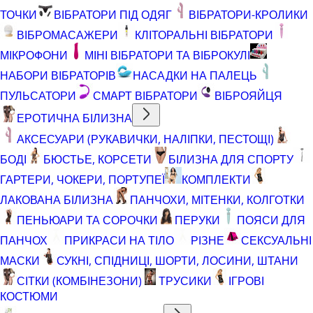
ТОЧКИ
ВІБРАТОРИ ПІД ОДЯГ
ВІБРАТОРИ-КРОЛИКИ
ВІБРОМАСАЖЕРИ
КЛІТОРАЛЬНІ ВІБРАТОРИ
МІКРОФОНИ
МІНІ ВІБРАТОРИ ТА ВІБРОКУЛІ
НАБОРИ ВІБРАТОРІВ
НАСАДКИ НА ПАЛЕЦЬ
ПУЛЬСАТОРИ
СМАРТ ВІБРАТОРИ
ВІБРОЯЙЦЯ
ЕРОТИЧНА БІЛИЗНА
АКСЕСУАРИ (РУКАВИЧКИ, НАЛІПКИ, ПЕСТОЩІ)
БОДІ
БЮСТЬЕ, КОРСЕТИ
БІЛИЗНА ДЛЯ СПОРТУ
ГАРТЕРИ, ЧОКЕРИ, ПОРТУПЕЇ
КОМПЛЕКТИ
ЛАКОВАНА БІЛИЗНА
ПАНЧОХИ, МІТЕНКИ, КОЛГОТКИ
ПЕНЬЮАРИ ТА СОРОЧКИ
ПЕРУКИ
ПОЯСИ ДЛЯ
ПАНЧОХ
ПРИКРАСИ НА ТІЛО
РІЗНЕ
СЕКСУАЛЬНІ
МАСКИ
СУКНІ, СПІДНИЦІ, ШОРТИ, ЛОСИНИ, ШТАНИ
СІТКИ (КОМБІНЕЗОНИ)
ТРУСИКИ
ІГРОВІ
КОСТЮМИ