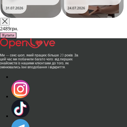
уявлення про інтимні іграшки
Дистанційне керування,
та вже встиг стати сенсацією
безшумні моторчики та
31.07.2026
24.07.2026
на міжнародній виставці API
стильний дизайн перетворили
Shanghai-2026!​LOVISS - це
їх на гаджет, який багато хто
поєднання унікальної естетики
використовує, тестує у
та бездога..
публічних місцях: у..
2489грн.
Купити
Ми — секс-шоп, який працює більше 20 років. За
цей час ми побачили багато чого: від перших
знайомств із нашими клієнтами до того, як
змінювались їхні вподобання і відкриття.