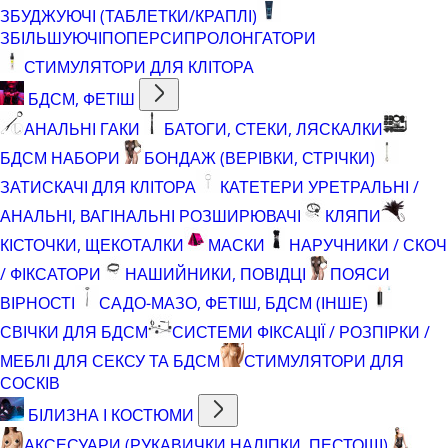
ЗБУДЖУЮЧІ (ТАБЛЕТКИ/КРАПЛІ)
ЗБІЛЬШУЮЧІ
ПОПЕРСИ
ПРОЛОНГАТОРИ
СТИМУЛЯТОРИ ДЛЯ КЛІТОРА
БДСМ, ФЕТІШ
АНАЛЬНІ ГАКИ
БАТОГИ, СТЕКИ, ЛЯСКАЛКИ
БДСМ НАБОРИ
БОНДАЖ (ВЕРІВКИ, СТРІЧКИ)
ЗАТИСКАЧІ ДЛЯ КЛІТОРА
КАТЕТЕРИ УРЕТРАЛЬНІ /
АНАЛЬНІ, ВАГІНАЛЬНІ РОЗШИРЮВАЧІ
КЛЯПИ
КІСТОЧКИ, ЩЕКОТАЛКИ
МАСКИ
НАРУЧНИКИ / СКОЧ
/ ФІКСАТОРИ
НАШИЙНИКИ, ПОВІДЦІ
ПОЯСИ
ВІРНОСТІ
САДО-МАЗО, ФЕТІШ, БДСМ (ІНШЕ)
СВІЧКИ ДЛЯ БДСМ
СИСТЕМИ ФІКСАЦІЇ / РОЗПІРКИ /
МЕБЛІ ДЛЯ СЕКСУ ТА БДСМ
СТИМУЛЯТОРИ ДЛЯ
СОСКІВ
БІЛИЗНА І КОСТЮМИ
АКСЕСУАРИ (РУКАВИЧКИ,НАЛІПКИ, ПЕСТОЩІ)