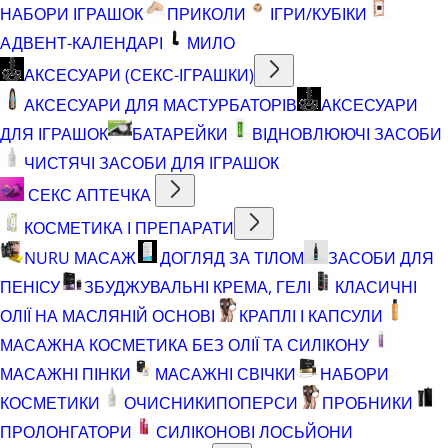
НАБОРИ ІГРАШОК
ПРИКОЛИ
ІГРИ/КУБІКИ
АДВЕНТ-КАЛЕНДАРІ
МИЛО
АКСЕСУАРИ (СЕКС-ІГРАШКИ)
АКСЕСУАРИ ДЛЯ МАСТУРБАТОРІВ
АКСЕСУАРИ
ДЛЯ ІГРАШОК
БАТАРЕЙКИ
ВІДНОВЛЮЮЧІ ЗАСОБИ
ЧИСТЯЧІ ЗАСОБИ ДЛЯ ІГРАШОК
СЕКС АПТЕЧКА
КОСМЕТИКА І ПРЕПАРАТИ
NURU МАСАЖ
ДОГЛЯД ЗА ТІЛОМ
ЗАСОБИ ДЛЯ
ПЕНІСУ
ЗБУДЖУВАЛЬНІ КРЕМА, ГЕЛІ
КЛАСИЧНІ
ОЛІЇ НА МАСЛЯНІЙ ОСНОВІ
КРАПЛІ І КАПСУЛИ
МАСАЖНА КОСМЕТИКА БЕЗ ОЛІЇ ТА СИЛІКОНУ
МАСАЖНІ ПІНКИ
МАСАЖНІ СВІЧКИ
НАБОРИ
КОСМЕТИКИ
ОЧИСНИКИ
ПОПЕРСИ
ПРОБНИКИ
ПРОЛОНГАТОРИ
СИЛІКОНОВІ ЛОСЬЙОНИ