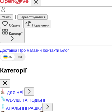
|
Увійти
Зареєструватися
Обране
Порівняння
Категорії
Доставка
Про магазин
Контакти
Блог
UA
RU
Категорії
ДЛЯ НЕЇ
WE-VIBE ТА ПОДІБНІ
АНАЛЬНІ ІГРАШКИ