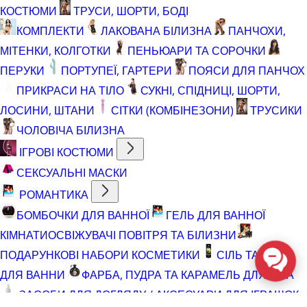
КОСТЮМИ
ТРУСИ, ШОРТИ, БОДІ
КОМПЛЕКТИ
ЛАКОВАНА БІЛИЗНА
ПАНЧОХИ,
МІТЕНКИ, КОЛГОТКИ
ПЕНЬЮАРИ ТА СОРОЧКИ
ПЕРУКИ
ПОРТУПЕЇ, ГАРТЕРИ
ПОЯСИ ДЛЯ ПАНЧОХ
ПРИКРАСИ НА ТІЛО
СУКНІ, СПІДНИЦІ, ШОРТИ,
ЛОСИНИ, ШТАНИ
СІТКИ (КОМБІНЕЗОНИ)
ТРУСИКИ
ЧОЛОВІЧА БІЛИЗНА
ІГРОВІ КОСТЮМИ
СЕКСУАЛЬНІ МАСКИ
РОМАНТИКА
БОМБОЧКИ ДЛЯ ВАННОЇ
ГЕЛЬ ДЛЯ ВАННОЇ
КІМНАТИ
ОСВІЖУВАЧІ ПОВІТРЯ ТА БІЛИЗНИ
ПОДАРУНКОВІ НАБОРИ КОСМЕТИКИ
СІЛЬ ТА ПІНА
ДЛЯ ВАННИ
ФАРБА, ПУДРА ТА КАРАМЕЛЬ ДЛЯ ТІЛА
ЗАСОБИ ДЛЯ ДОГЛЯДУ / АКСЕСУАРИ ДЛЯ ІГРАШОК