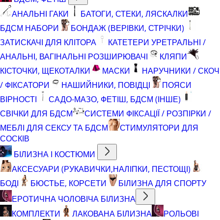
АНАЛЬНІ ГАКИ
БАТОГИ, СТЕКИ, ЛЯСКАЛКИ
БДСМ НАБОРИ
БОНДАЖ (ВЕРІВКИ, СТРІЧКИ)
ЗАТИСКАЧІ ДЛЯ КЛІТОРА
КАТЕТЕРИ УРЕТРАЛЬНІ /
АНАЛЬНІ, ВАГІНАЛЬНІ РОЗШИРЮВАЧІ
КЛЯПИ
КІСТОЧКИ, ЩЕКОТАЛКИ
МАСКИ
НАРУЧНИКИ / СКОЧ
/ ФІКСАТОРИ
НАШИЙНИКИ, ПОВІДЦІ
ПОЯСИ
ВІРНОСТІ
САДО-МАЗО, ФЕТІШ, БДСМ (ІНШЕ)
СВІЧКИ ДЛЯ БДСМ
СИСТЕМИ ФІКСАЦІЇ / РОЗПІРКИ /
МЕБЛІ ДЛЯ СЕКСУ ТА БДСМ
СТИМУЛЯТОРИ ДЛЯ
СОСКІВ
БІЛИЗНА І КОСТЮМИ
АКСЕСУАРИ (РУКАВИЧКИ,НАЛІПКИ, ПЕСТОЩІ)
БОДІ
БЮСТЬЕ, КОРСЕТИ
БІЛИЗНА ДЛЯ СПОРТУ
ЕРОТИЧНА ЧОЛОВІЧА БІЛИЗНА
КОМПЛЕКТИ
ЛАКОВАНА БІЛИЗНА
РОЛЬОВІ