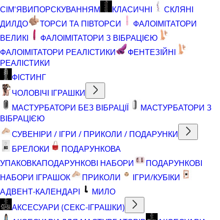
СІМ'ЯВИПОРСКУВАННЯМ
КЛАСИЧНІ
СКЛЯНІ
ДИЛДО
ТОРСИ ТА ПІВТОРСИ
ФАЛОІМІТАТОРИ
ВЕЛИКІ
ФАЛОІМІТАТОРИ З ВІБРАЦІЄЮ
ФАЛОІМІТАТОРИ РЕАЛІСТИКИ
ФЕНТЕЗІЙНІ
РЕАЛІСТИКИ
ФІСТИНГ
ЧОЛОВІЧІ ІГРАШКИ
МАСТУРБАТОРИ БЕЗ ВІБРАЦІЇ
МАСТУРБАТОРИ З
ВІБРАЦІЄЮ
СУВЕНІРИ / ІГРИ / ПРИКОЛИ / ПОДАРУНКИ
БРЕЛОКИ
ПОДАРУНКОВА
УПАКОВКА
ПОДАРУНКОВІ НАБОРИ
ПОДАРУНКОВІ
НАБОРИ ІГРАШОК
ПРИКОЛИ
ІГРИ/КУБІКИ
АДВЕНТ-КАЛЕНДАРІ
МИЛО
АКСЕСУАРИ (СЕКС-ІГРАШКИ)