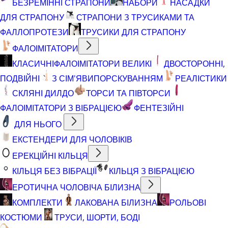
БЕЗРЕМІННІ СТРАПОНИ
НАБОРИ
НАСАДКИ
ДЛЯ СТРАПОНУ
СТРАПОНИ З ТРУСИКАМИ ТА
ФАЛЛОПРОТЕЗИ
ТРУСИКИ ДЛЯ СТРАПОНУ
ФАЛОІМІТАТОРИ
КЛАСИЧНІ
ФАЛОІМІТАТОРИ ВЕЛИКІ
ДВОСТОРОННІ,
ПОДВІЙНІ
З СІМ'ЯВИПОРСКУВАННЯМ
РЕАЛІСТИКИ
СКЛЯНІ ДИЛДО
ТОРСИ ТА ПІВТОРСИ
ФАЛОІМІТАТОРИ З ВІБРАЦІЄЮ
ФЕНТЕЗІЙНІ
ДЛЯ НЬОГО
ЕКСТЕНДЕРИ ДЛЯ ЧОЛОВІКІВ
ЕРЕКЦІЙНІ КІЛЬЦЯ
КІЛЬЦЯ БЕЗ ВІБРАЦІЇ
КІЛЬЦЯ З ВІБРАЦІЄЮ
ЕРОТИЧНА ЧОЛОВІЧА БІЛИЗНА
КОМПЛЕКТИ
ЛАКОВАНА БІЛИЗНА
РОЛЬОВІ
КОСТЮМИ
ТРУСИ, ШОРТИ, БОДІ