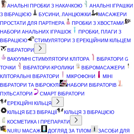
АНАЛЬНІ ПРОБКИ З НАКАЧКОЮ
АНАЛЬНІ ІГРАШКИ
З ВІБРАЦІЄЮ
БУСИНИ, ЛАНЦЮЖКИ
МАСАЖЕРИ
ПРОСТАТИ ДЛЯ ПАРТНЕРА
ПРОБКИ З ХВОСТАМИ
НАБОРИ АНАЛЬНИХ ІГРАШОК
ПРОБКИ, ПЛАГИ З
ВІБРАЦІЄЮ
СТИМУЛЯТОРИ З ЕРЕКЦІЙНИМ КІЛЬЦЕМ
ВІБРАТОРИ
ВАКУУМНІ СТИМУЛЯТОРИ КЛІТОРА
ВІБРАТОРИ G
ТОЧКИ
ВІБРАТОРИ-КРОЛИКИ
ВІБРОМАСАЖЕРИ
КЛІТОРАЛЬНІ ВІБРАТОРИ
МІКРОФОНИ
МІНІ
ВІБРАТОРИ ТА ВІБРОКУЛІ
НАБОРИ ВІБРАТОРІВ
ПУЛЬСАТОРИ
СМАРТ ВІБРАТОРИ
ЕРЕКЦІЙНІ КІЛЬЦЯ
КІЛЬЦЯ БЕЗ ВІБРАЦІЇ
КІЛЬЦЯ З ВІБРАЦІЄЮ
КОСМЕТИКА І ПРЕПАРАТИ
NURU МАСАЖ
ДОГЛЯД ЗА ТІЛОМ
ЗАСОБИ ДЛЯ