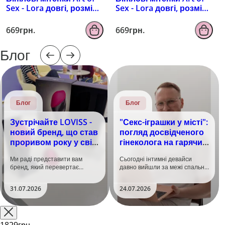
Sex - Lora довгі, розмір
Sex - Lora довгі, розмір
M, колір чорний з
M, колір чорний з
ефектом мокрого
ефектом голограми
669грн.
669грн.
оксамиту
Блог
Блог
Блог
Зустрічайте LOVISS -
"Секс-іграшки у місті":
новий бренд, що став
погляд досвідченого
проривом року у світі
гінеколога на гарячий
задоволення!
тренд
Ми раді представити вам
Сьогодні інтимні девайси
бренд, який перевертає
давно вийшли за межі спальні.
уявлення про інтимні іграшки
Дистанційне керування,
та вже встиг стати сенсацією
безшумні моторчики та
31.07.2026
24.07.2026
на міжнародній виставці API
стильний дизайн перетворили
Shanghai-2026!​LOVISS - це
їх на гаджет, який багато хто
поєднання унікальної естетики
використовує, тестує у
та бездога..
публічних місцях: у..