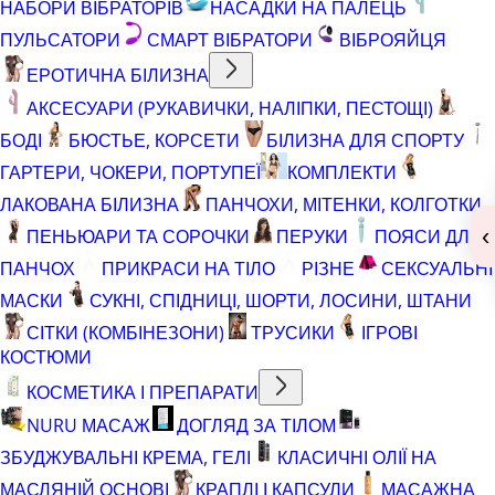
НАБОРИ ВІБРАТОРІВ
НАСАДКИ НА ПАЛЕЦЬ
ПУЛЬСАТОРИ
СМАРТ ВІБРАТОРИ
ВІБРОЯЙЦЯ
ЕРОТИЧНА БІЛИЗНА
АКСЕСУАРИ (РУКАВИЧКИ, НАЛІПКИ, ПЕСТОЩІ)
БОДІ
БЮСТЬЕ, КОРСЕТИ
БІЛИЗНА ДЛЯ СПОРТУ
ГАРТЕРИ, ЧОКЕРИ, ПОРТУПЕЇ
КОМПЛЕКТИ
ЛАКОВАНА БІЛИЗНА
ПАНЧОХИ, МІТЕНКИ, КОЛГОТКИ
‹
ПЕНЬЮАРИ ТА СОРОЧКИ
ПЕРУКИ
ПОЯСИ ДЛЯ
ПАНЧОХ
ПРИКРАСИ НА ТІЛО
РІЗНЕ
СЕКСУАЛЬНІ
МАСКИ
СУКНІ, СПІДНИЦІ, ШОРТИ, ЛОСИНИ, ШТАНИ
СІТКИ (КОМБІНЕЗОНИ)
ТРУСИКИ
ІГРОВІ
КОСТЮМИ
КОСМЕТИКА І ПРЕПАРАТИ
NURU МАСАЖ
ДОГЛЯД ЗА ТІЛОМ
ЗБУДЖУВАЛЬНІ КРЕМА, ГЕЛІ
КЛАСИЧНІ ОЛІЇ НА
МАСЛЯНІЙ ОСНОВІ
КРАПЛІ І КАПСУЛИ
МАСАЖНА