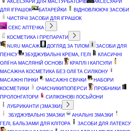
АКСЕСУАРИ ДЛЯ МАСТУРБАТОРІВ
АКСЕСУАРИ
ДЛЯ ІГРАШОК
БАТАРЕЙКИ
ВІДНОВЛЮЮЧІ ЗАСОБИ
ЧИСТЯЧІ ЗАСОБИ ДЛЯ ІГРАШОК
СЕКС АПТЕЧКА
КОСМЕТИКА І ПРЕПАРАТИ
NURU МАСАЖ
ДОГЛЯД ЗА ТІЛОМ
ЗАСОБИ ДЛЯ
ПЕНІСУ
ЗБУДЖУВАЛЬНІ КРЕМА, ГЕЛІ
КЛАСИЧНІ
ОЛІЇ НА МАСЛЯНІЙ ОСНОВІ
КРАПЛІ І КАПСУЛИ
МАСАЖНА КОСМЕТИКА БЕЗ ОЛІЇ ТА СИЛІКОНУ
МАСАЖНІ ПІНКИ
МАСАЖНІ СВІЧКИ
НАБОРИ
КОСМЕТИКИ
ОЧИСНИКИ
ПОПЕРСИ
ПРОБНИКИ
ПРОЛОНГАТОРИ
СИЛІКОНОВІ ЛОСЬЙОНИ
ЛУБРИКАНТИ (ЗМАЗКИ)
ЗБУДЖУВАЛЬНІ ЗМАЗКИ
АНАЛЬНІ ЗМАЗКИ
ГЕЛІ, БАЛЬЗАМИ ДЛЯ КЛІТОРА
ЗАСОБИ ДЛЯ ЛАТЕКСУ