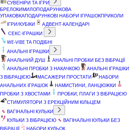
СУВЕНІРИ ТА ІГРИ
БРЕЛОКИ
МИЛО
ПОДАРУНКОВА
УПАКОВКА
ПОДАРУНКОВІ НАБОРИ ІГРАШОК
ПРИКОЛИ
ІГРИ/КУБІКИ
АДВЕНТ-КАЛЕНДАРІ
СЕКС-ІГРАШКИ
WE-VIBE ТА ПОДІБНІ
АНАЛЬНІ ІГРАШКИ
АНАЛЬНИЙ ДУШ
АНАЛЬНІ ПРОБКИ БЕЗ ВІБРАЦІЇ
АНАЛЬНІ ПРОБКИ З НАКАЧКОЮ
АНАЛЬНІ ІГРАШКИ
З ВІБРАЦІЄЮ
МАСАЖЕРИ ПРОСТАТИ
НАБОРИ
АНАЛЬНИХ ІГРАШОК
НАМИСТИНИ, ЛАНЦЮЖКИ
ПРОБКИ З ХВОСТАМИ
ПРОБКИ, ПЛАГИ З ВІБРАЦІЄЮ
СТИМУЛЯТОРИ З ЕРЕКЦІЙНИМ КІЛЬЦЕМ
ВАГІНАЛЬНІ КУЛЬКИ
КУЛЬКИ З ВІБРАЦІЄЮ
ВАГІНАЛЬНІ КУЛЬКИ БЕЗ
ВІБРАЦІЇ
НАБОРИ КУЛЬОК