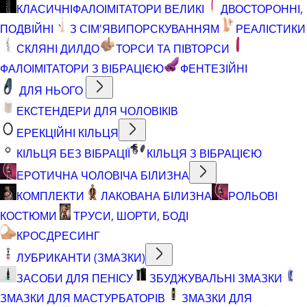
КЛАСИЧНІ
ФАЛОІМІТАТОРИ ВЕЛИКІ
ДВОСТОРОННІ,
ПОДВІЙНІ
З СІМ'ЯВИПОРСКУВАННЯМ
РЕАЛІСТИКИ
СКЛЯНІ ДИЛДО
ТОРСИ ТА ПІВТОРСИ
ФАЛОІМІТАТОРИ З ВІБРАЦІЄЮ
ФЕНТЕЗІЙНІ
ДЛЯ НЬОГО
ЕКСТЕНДЕРИ ДЛЯ ЧОЛОВІКІВ
ЕРЕКЦІЙНІ КІЛЬЦЯ
КІЛЬЦЯ БЕЗ ВІБРАЦІЇ
КІЛЬЦЯ З ВІБРАЦІЄЮ
ЕРОТИЧНА ЧОЛОВІЧА БІЛИЗНА
КОМПЛЕКТИ
ЛАКОВАНА БІЛИЗНА
РОЛЬОВІ
КОСТЮМИ
ТРУСИ, ШОРТИ, БОДІ
КРОСДРЕСИНГ
ЛУБРИКАНТИ (ЗМАЗКИ)
ЗАСОБИ ДЛЯ ПЕНІСУ
ЗБУДЖУВАЛЬНІ ЗМАЗКИ
ЗМАЗКИ ДЛЯ МАСТУРБАТОРІВ
ЗМАЗКИ ДЛЯ