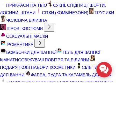
ПРИКРАСИ НА ТІЛО
СУКНІ, СПІДНИЦІ, ШОРТИ,
ЛОСИНИ, ШТАНИ
СІТКИ (КОМБІНЕЗОНИ)
ТРУСИКИ
ЧОЛОВІЧА БІЛИЗНА
ІГРОВІ КОСТЮМИ
СЕКСУАЛЬНІ МАСКИ
РОМАНТИКА
БОМБОЧКИ ДЛЯ ВАННОЇ
ГЕЛЬ ДЛЯ ВАННОЇ
КІМНАТИ
ОСВІЖУВАЧІ ПОВІТРЯ ТА БІЛИЗНИ
ПОДАРУНКОВІ НАБОРИ КОСМЕТИКИ
СІЛЬ ТА ПІНА
ДЛЯ ВАННИ
ФАРБА, ПУДРА ТА КАРАМЕЛЬ ДЛЯ ТІЛА
ЗАСОБИ ДЛЯ ДОГЛЯДУ / АКСЕСУАРИ ДЛЯ ІГРАШОК
АКСЕСУАРИ ДЛЯ МАСТУРБАТОРІВ
АКСЕСУАРИ
ДЛЯ ІГРАШОК
БАТАРЕЙКИ
ВІДНОВЛЮЮЧІ ЗАСОБИ
ЧИСТЯЧІ ЗАСОБИ ДЛЯ ІГРАШОК