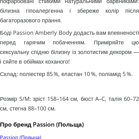
пофарбовані стійкими натуральними барвниками:
білизна гіпоалергенна і збереже колір після
багаторазового прання.
Боді Passion Amberly Body додасть вам впевненості
перед гарячим побаченням. Приміряйте цю
сексуальну спідню білизну із золотистим декором —
і сяйте в обіймах коханого!
Склад: поліестер 85 %, еластан 10 %, поліамід 5 %.
Розмір S/M: зріст 158–164 см, бюст A–C, талія 60–72
см, стегна 88–100 см.
Про бренд Passion (Польща)
Passion (Польща)