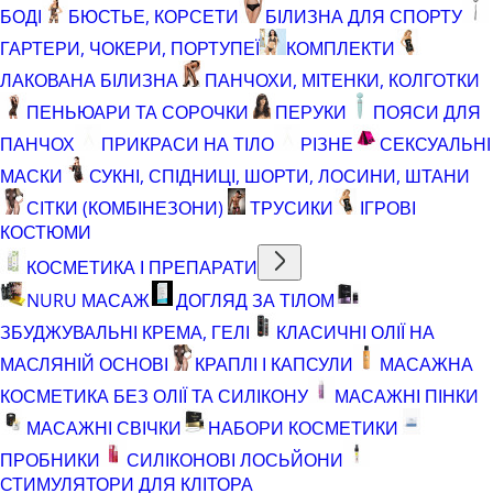
БОДІ
БЮСТЬЕ, КОРСЕТИ
БІЛИЗНА ДЛЯ СПОРТУ
ГАРТЕРИ, ЧОКЕРИ, ПОРТУПЕЇ
КОМПЛЕКТИ
ЛАКОВАНА БІЛИЗНА
ПАНЧОХИ, МІТЕНКИ, КОЛГОТКИ
ПЕНЬЮАРИ ТА СОРОЧКИ
ПЕРУКИ
ПОЯСИ ДЛЯ
ПАНЧОХ
ПРИКРАСИ НА ТІЛО
РІЗНЕ
СЕКСУАЛЬНІ
МАСКИ
СУКНІ, СПІДНИЦІ, ШОРТИ, ЛОСИНИ, ШТАНИ
СІТКИ (КОМБІНЕЗОНИ)
ТРУСИКИ
ІГРОВІ
КОСТЮМИ
КОСМЕТИКА І ПРЕПАРАТИ
NURU МАСАЖ
ДОГЛЯД ЗА ТІЛОМ
ЗБУДЖУВАЛЬНІ КРЕМА, ГЕЛІ
КЛАСИЧНІ ОЛІЇ НА
МАСЛЯНІЙ ОСНОВІ
КРАПЛІ І КАПСУЛИ
МАСАЖНА
КОСМЕТИКА БЕЗ ОЛІЇ ТА СИЛІКОНУ
МАСАЖНІ ПІНКИ
МАСАЖНІ СВІЧКИ
НАБОРИ КОСМЕТИКИ
ПРОБНИКИ
СИЛІКОНОВІ ЛОСЬЙОНИ
СТИМУЛЯТОРИ ДЛЯ КЛІТОРА