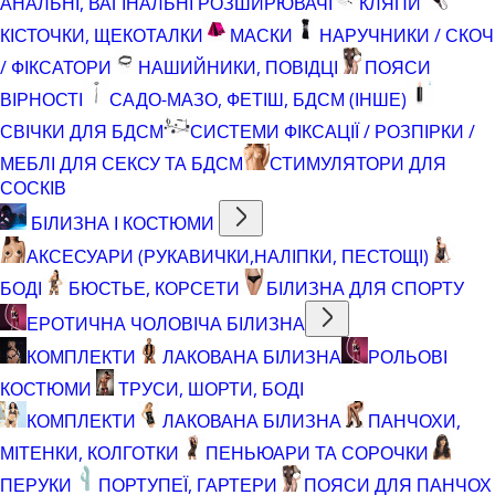
АНАЛЬНІ, ВАГІНАЛЬНІ РОЗШИРЮВАЧІ
КЛЯПИ
КІСТОЧКИ, ЩЕКОТАЛКИ
МАСКИ
НАРУЧНИКИ / СКОЧ
/ ФІКСАТОРИ
НАШИЙНИКИ, ПОВІДЦІ
ПОЯСИ
ВІРНОСТІ
САДО-МАЗО, ФЕТІШ, БДСМ (ІНШЕ)
СВІЧКИ ДЛЯ БДСМ
СИСТЕМИ ФІКСАЦІЇ / РОЗПІРКИ /
МЕБЛІ ДЛЯ СЕКСУ ТА БДСМ
СТИМУЛЯТОРИ ДЛЯ
СОСКІВ
БІЛИЗНА І КОСТЮМИ
АКСЕСУАРИ (РУКАВИЧКИ,НАЛІПКИ, ПЕСТОЩІ)
БОДІ
БЮСТЬЕ, КОРСЕТИ
БІЛИЗНА ДЛЯ СПОРТУ
ЕРОТИЧНА ЧОЛОВІЧА БІЛИЗНА
КОМПЛЕКТИ
ЛАКОВАНА БІЛИЗНА
РОЛЬОВІ
КОСТЮМИ
ТРУСИ, ШОРТИ, БОДІ
КОМПЛЕКТИ
ЛАКОВАНА БІЛИЗНА
ПАНЧОХИ,
МІТЕНКИ, КОЛГОТКИ
ПЕНЬЮАРИ ТА СОРОЧКИ
ПЕРУКИ
ПОРТУПЕЇ, ГАРТЕРИ
ПОЯСИ ДЛЯ ПАНЧОХ