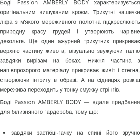
Боді Passion AMBERLY BODY характеризується
оригінальним вишуканим кроєм. Трикутні чашечки
ліфа з м’якого мереживного полотна підкреслюють
природну красу грудей і утворюють чарівне
декольте. Ще один ажурний трикутник прикриває
верхню частину живота, візуально звужуючи талію
завдяки вирізам на боках. Нижня частина з
напівпрозорого матеріалу прикриває живіт і стегна,
створюючи інтригу в образі. А на сідницях розкіш
мережива переходить у тонку смужку стрінгів.
Боді Passion AMBERLY BODY — вдале придбання
для білизняного гардероба, тому що:
завдяки застібці-гачку на спині його зручно