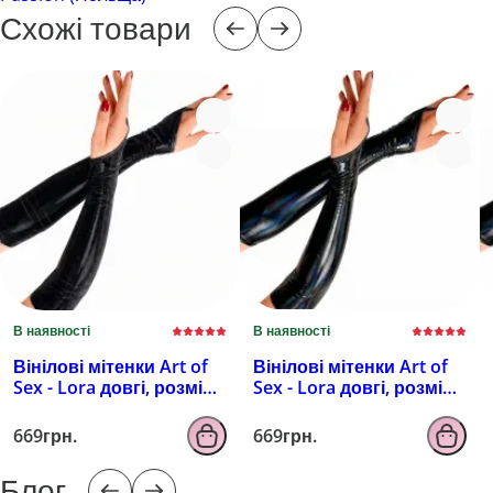
Схожі товари
В наявності
В наявності
Вінілові мітенки Art of
Вінілові мітенки Art of
Sex - Lora довгі, розмір
Sex - Lora довгі, розмір
M, колір чорний з
M, колір чорний з
ефектом мокрого
ефектом голограми
669грн.
669грн.
оксамиту
Блог