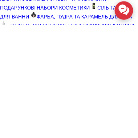
ПОДАРУНКОВІ НАБОРИ КОСМЕТИКИ
СІЛЬ ТА ПІНА
ДЛЯ ВАННИ
ФАРБА, ПУДРА ТА КАРАМЕЛЬ ДЛЯ ТІЛА
ЗАСОБИ ДЛЯ ДОГЛЯДУ / АКСЕСУАРИ ДЛЯ ІГРАШОК
АКСЕСУАРИ ДЛЯ МАСТУРБАТОРІВ
АКСЕСУАРИ
ДЛЯ ІГРАШОК
БАТАРЕЙКИ
ВІДНОВЛЮЮЧІ ЗАСОБИ
ЧИСТЯЧІ ЗАСОБИ ДЛЯ ІГРАШОК
ДОГЛЯД ЗА ТІЛОМ
ГЕЛІ ДЛЯ ДУШУ
ДЛЯ ГОЛІННЯ ТА ДОГЛЯД ПІСЛЯ
ДЛЯ ІНТИМНОЇ ГІГІЄНИ СПРЕЇ, ПІНКИ, СЕРВЕТКИ
ОСВІТЛЮВАЛЬНІ ЗАСОБИ
СПРЕЇ З БЛИСКОМ
СПРИНЦЮВАННЯ
ТРИМЕР І ЗАСОБИ ПРОТИ
ВОЛОССЯ
РОЗПРОДАЖ
КОСМЕТИКА ТА ЛУБРИКАНТИ (SALE)
СЕКС-