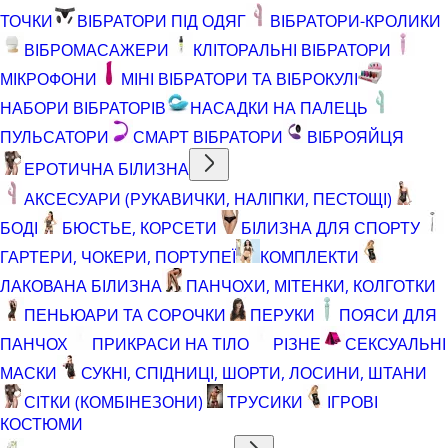
ТОЧКИ
ВІБРАТОРИ ПІД ОДЯГ
ВІБРАТОРИ-КРОЛИКИ
ВІБРОМАСАЖЕРИ
КЛІТОРАЛЬНІ ВІБРАТОРИ
МІКРОФОНИ
МІНІ ВІБРАТОРИ ТА ВІБРОКУЛІ
НАБОРИ ВІБРАТОРІВ
НАСАДКИ НА ПАЛЕЦЬ
ПУЛЬСАТОРИ
СМАРТ ВІБРАТОРИ
ВІБРОЯЙЦЯ
ЕРОТИЧНА БІЛИЗНА
АКСЕСУАРИ (РУКАВИЧКИ, НАЛІПКИ, ПЕСТОЩІ)
БОДІ
БЮСТЬЕ, КОРСЕТИ
БІЛИЗНА ДЛЯ СПОРТУ
ГАРТЕРИ, ЧОКЕРИ, ПОРТУПЕЇ
КОМПЛЕКТИ
ЛАКОВАНА БІЛИЗНА
ПАНЧОХИ, МІТЕНКИ, КОЛГОТКИ
ПЕНЬЮАРИ ТА СОРОЧКИ
ПЕРУКИ
ПОЯСИ ДЛЯ
ПАНЧОХ
ПРИКРАСИ НА ТІЛО
РІЗНЕ
СЕКСУАЛЬНІ
МАСКИ
СУКНІ, СПІДНИЦІ, ШОРТИ, ЛОСИНИ, ШТАНИ
СІТКИ (КОМБІНЕЗОНИ)
ТРУСИКИ
ІГРОВІ
КОСТЮМИ