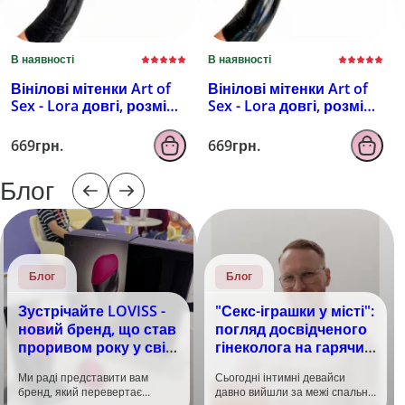
В наявності
В наявності
Вінілові мітенки Art of
Вінілові мітенки Art of
Sex - Lora довгі, розмір
Sex - Lora довгі, розмір
M, колір чорний з
M, колір чорний з
ефектом мокрого
ефектом голограми
669грн.
669грн.
оксамиту
Блог
Блог
Блог
Зустрічайте LOVISS -
"Секс-іграшки у місті":
новий бренд, що став
погляд досвідченого
проривом року у світі
гінеколога на гарячий
задоволення!
тренд
Ми раді представити вам
Сьогодні інтимні девайси
бренд, який перевертає
давно вийшли за межі спальні.