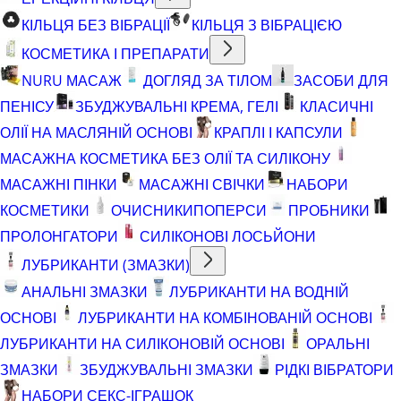
КІЛЬЦЯ БЕЗ ВІБРАЦІЇ
КІЛЬЦЯ З ВІБРАЦІЄЮ
КОСМЕТИКА І ПРЕПАРАТИ
NURU МАСАЖ
ДОГЛЯД ЗА ТІЛОМ
ЗАСОБИ ДЛЯ
ПЕНІСУ
ЗБУДЖУВАЛЬНІ КРЕМА, ГЕЛІ
КЛАСИЧНІ
ОЛІЇ НА МАСЛЯНІЙ ОСНОВІ
КРАПЛІ І КАПСУЛИ
МАСАЖНА КОСМЕТИКА БЕЗ ОЛІЇ ТА СИЛІКОНУ
МАСАЖНІ ПІНКИ
МАСАЖНІ СВІЧКИ
НАБОРИ
КОСМЕТИКИ
ОЧИСНИКИ
ПОПЕРСИ
ПРОБНИКИ
ПРОЛОНГАТОРИ
СИЛІКОНОВІ ЛОСЬЙОНИ
ЛУБРИКАНТИ (ЗМАЗКИ)
АНАЛЬНІ ЗМАЗКИ
ЛУБРИКАНТИ НА ВОДНІЙ
ОСНОВІ
ЛУБРИКАНТИ НА КОМБІНОВАНІЙ ОСНОВІ
ЛУБРИКАНТИ НА СИЛІКОНОВІЙ ОСНОВІ
ОРАЛЬНІ
ЗМАЗКИ
ЗБУДЖУВАЛЬНІ ЗМАЗКИ
РІДКІ ВІБРАТОРИ
НАБОРИ СЕКС-ІГРАШОК