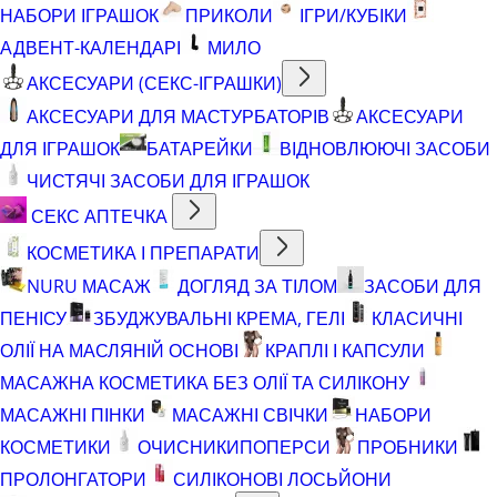
НАБОРИ ІГРАШОК
ПРИКОЛИ
ІГРИ/КУБІКИ
АДВЕНТ-КАЛЕНДАРІ
МИЛО
АКСЕСУАРИ (СЕКС-ІГРАШКИ)
АКСЕСУАРИ ДЛЯ МАСТУРБАТОРІВ
АКСЕСУАРИ
ДЛЯ ІГРАШОК
БАТАРЕЙКИ
ВІДНОВЛЮЮЧІ ЗАСОБИ
ЧИСТЯЧІ ЗАСОБИ ДЛЯ ІГРАШОК
СЕКС АПТЕЧКА
КОСМЕТИКА І ПРЕПАРАТИ
NURU МАСАЖ
ДОГЛЯД ЗА ТІЛОМ
ЗАСОБИ ДЛЯ
ПЕНІСУ
ЗБУДЖУВАЛЬНІ КРЕМА, ГЕЛІ
КЛАСИЧНІ
ОЛІЇ НА МАСЛЯНІЙ ОСНОВІ
КРАПЛІ І КАПСУЛИ
МАСАЖНА КОСМЕТИКА БЕЗ ОЛІЇ ТА СИЛІКОНУ
МАСАЖНІ ПІНКИ
МАСАЖНІ СВІЧКИ
НАБОРИ
КОСМЕТИКИ
ОЧИСНИКИ
ПОПЕРСИ
ПРОБНИКИ
ПРОЛОНГАТОРИ
СИЛІКОНОВІ ЛОСЬЙОНИ