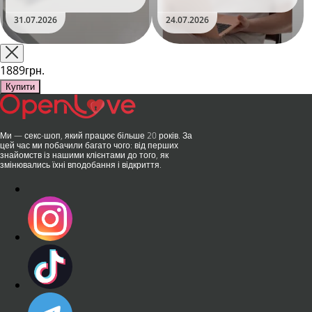
уявлення про інтимні іграшки
Дистанційне керування,
та вже встиг стати сенсацією
безшумні моторчики та
31.07.2026
24.07.2026
на міжнародній виставці API
стильний дизайн перетворили
Shanghai-2026!​LOVISS - це
їх на гаджет, який багато хто
поєднання унікальної естетики
використовує, тестує у
та бездога..
публічних місцях: у..
1889грн.
Купити
Ми — секс-шоп, який працює більше 20 років. За
цей час ми побачили багато чого: від перших
знайомств із нашими клієнтами до того, як
змінювались їхні вподобання і відкриття.