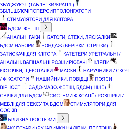
ЗБУДЖУЮЧІ (ТАБЛЕТКИ/КРАПЛІ)
ЗБІЛЬШУЮЧІ
ПОПЕРСИ
ПРОЛОНГАТОРИ
СТИМУЛЯТОРИ ДЛЯ КЛІТОРА
БДСМ, ФЕТІШ
АНАЛЬНІ ГАКИ
БАТОГИ, СТЕКИ, ЛЯСКАЛКИ
БДСМ НАБОРИ
БОНДАЖ (ВЕРІВКИ, СТРІЧКИ)
ЗАТИСКАЧІ ДЛЯ КЛІТОРА
КАТЕТЕРИ УРЕТРАЛЬНІ /
АНАЛЬНІ, ВАГІНАЛЬНІ РОЗШИРЮВАЧІ
КЛЯПИ
КІСТОЧКИ, ЩЕКОТАЛКИ
МАСКИ
НАРУЧНИКИ / СКОЧ
/ ФІКСАТОРИ
НАШИЙНИКИ, ПОВІДЦІ
ПОЯСИ
ВІРНОСТІ
САДО-МАЗО, ФЕТІШ, БДСМ (ІНШЕ)
СВІЧКИ ДЛЯ БДСМ
СИСТЕМИ ФІКСАЦІЇ / РОЗПІРКИ /
МЕБЛІ ДЛЯ СЕКСУ ТА БДСМ
СТИМУЛЯТОРИ ДЛЯ
СОСКІВ
БІЛИЗНА І КОСТЮМИ
АКСЕСУАРИ (РУКАВИЧКИ,НАЛІПКИ, ПЕСТОЩІ)