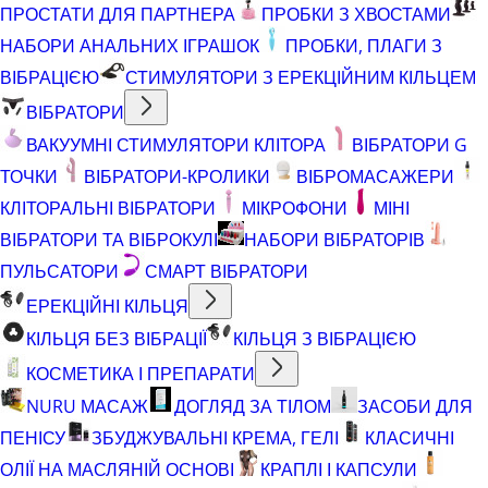
ПРОСТАТИ ДЛЯ ПАРТНЕРА
ПРОБКИ З ХВОСТАМИ
НАБОРИ АНАЛЬНИХ ІГРАШОК
ПРОБКИ, ПЛАГИ З
ВІБРАЦІЄЮ
СТИМУЛЯТОРИ З ЕРЕКЦІЙНИМ КІЛЬЦЕМ
ВІБРАТОРИ
ВАКУУМНІ СТИМУЛЯТОРИ КЛІТОРА
ВІБРАТОРИ G
ТОЧКИ
ВІБРАТОРИ-КРОЛИКИ
ВІБРОМАСАЖЕРИ
КЛІТОРАЛЬНІ ВІБРАТОРИ
МІКРОФОНИ
МІНІ
ВІБРАТОРИ ТА ВІБРОКУЛІ
НАБОРИ ВІБРАТОРІВ
ПУЛЬСАТОРИ
СМАРТ ВІБРАТОРИ
ЕРЕКЦІЙНІ КІЛЬЦЯ
КІЛЬЦЯ БЕЗ ВІБРАЦІЇ
КІЛЬЦЯ З ВІБРАЦІЄЮ
КОСМЕТИКА І ПРЕПАРАТИ
NURU МАСАЖ
ДОГЛЯД ЗА ТІЛОМ
ЗАСОБИ ДЛЯ
ПЕНІСУ
ЗБУДЖУВАЛЬНІ КРЕМА, ГЕЛІ
КЛАСИЧНІ
ОЛІЇ НА МАСЛЯНІЙ ОСНОВІ
КРАПЛІ І КАПСУЛИ