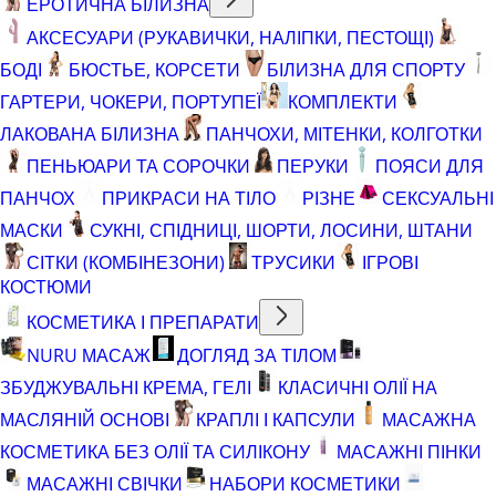
ЕРОТИЧНА БІЛИЗНА
АКСЕСУАРИ (РУКАВИЧКИ, НАЛІПКИ, ПЕСТОЩІ)
БОДІ
БЮСТЬЕ, КОРСЕТИ
БІЛИЗНА ДЛЯ СПОРТУ
ГАРТЕРИ, ЧОКЕРИ, ПОРТУПЕЇ
КОМПЛЕКТИ
ЛАКОВАНА БІЛИЗНА
ПАНЧОХИ, МІТЕНКИ, КОЛГОТКИ
ПЕНЬЮАРИ ТА СОРОЧКИ
ПЕРУКИ
ПОЯСИ ДЛЯ
ПАНЧОХ
ПРИКРАСИ НА ТІЛО
РІЗНЕ
СЕКСУАЛЬНІ
МАСКИ
СУКНІ, СПІДНИЦІ, ШОРТИ, ЛОСИНИ, ШТАНИ
СІТКИ (КОМБІНЕЗОНИ)
ТРУСИКИ
ІГРОВІ
КОСТЮМИ
КОСМЕТИКА І ПРЕПАРАТИ
NURU МАСАЖ
ДОГЛЯД ЗА ТІЛОМ
ЗБУДЖУВАЛЬНІ КРЕМА, ГЕЛІ
КЛАСИЧНІ ОЛІЇ НА
МАСЛЯНІЙ ОСНОВІ
КРАПЛІ І КАПСУЛИ
МАСАЖНА
КОСМЕТИКА БЕЗ ОЛІЇ ТА СИЛІКОНУ
МАСАЖНІ ПІНКИ
МАСАЖНІ СВІЧКИ
НАБОРИ КОСМЕТИКИ