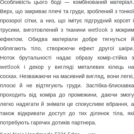
Особливість цього боді — комбінований матеріал.
Верх, що закриває плечі та груди, зроблений з тонкої
прозорої сітки, а низ, що імітує підгрудний корсет і
трусики, виготовлений з тканини wetlook з мокрим
ефектом. Обидва матеріали добре тягнуться й
облягають тіло, створюючи ефект другої шкіри.
Ноток брутальності надає образу комір-стійка з
wetlook і декор у вигляді металевих кілець на
сосках. Незважаючи на масивний вигляд, вони легкі,
плоскі й не відтягують груди. Застібка-блискавка
проходить від коміра до промежини, даючи змогу
легко надягати й знімати це спокусливе вбрання, а
також відкривати доступ до тих ділянок тіла, які
потребують гарячих дотиків партнера.