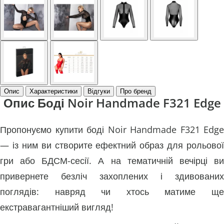
Опис
Характеристики
Відгуки
Про бренд
Опис Боді Noir Handmade F321 Edge
Пропонуємо купити боді Noir Handmade F321 Edge
— із ним ви створите ефектний образ для рольової
гри або БДСМ-сесії. А на тематичній вечірці ви
привернете безліч захоплених і здивованих
поглядів: навряд чи хтось матиме ще
екстравагантніший вигляд!