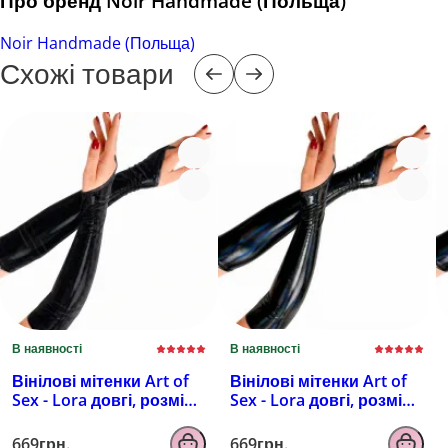
Про бренд Noir Handmade (Польща)
Noir Handmade (Польща)
Схожі товари
В наявності
В наявності
Вінілові мітенки Art of
Вінілові мітенки Art of
Sex - Lora довгі, розмір
Sex - Lora довгі, розмір
M, колір чорний з
M, колір чорний з
ефектом мокрого
ефектом голограми
669грн.
669грн.