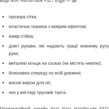
Боді Noir Handmade F321 Edge — це:
прозора сітка;
еластична тканина з мокрим ефектом;
комір-стійка;
довгі рукави, які надають грації кожному руху
руки;
металеві кільця на сосках (не містять нікелю);
блискавка спереду по всій довжині;
високі вирізи для ніг;
низ у вигляді трусиків танга.
Провокаційний дизайн боді Noir Handmade F321