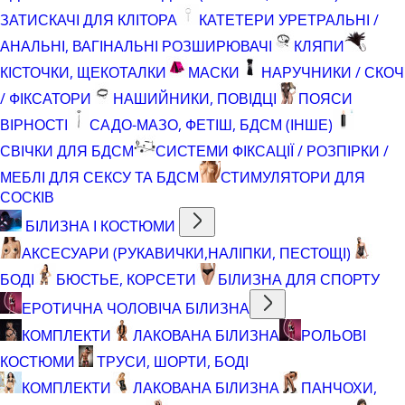
ЗАТИСКАЧІ ДЛЯ КЛІТОРА
КАТЕТЕРИ УРЕТРАЛЬНІ /
АНАЛЬНІ, ВАГІНАЛЬНІ РОЗШИРЮВАЧІ
КЛЯПИ
КІСТОЧКИ, ЩЕКОТАЛКИ
МАСКИ
НАРУЧНИКИ / СКОЧ
/ ФІКСАТОРИ
НАШИЙНИКИ, ПОВІДЦІ
ПОЯСИ
ВІРНОСТІ
САДО-МАЗО, ФЕТІШ, БДСМ (ІНШЕ)
СВІЧКИ ДЛЯ БДСМ
СИСТЕМИ ФІКСАЦІЇ / РОЗПІРКИ /
МЕБЛІ ДЛЯ СЕКСУ ТА БДСМ
СТИМУЛЯТОРИ ДЛЯ
СОСКІВ
БІЛИЗНА І КОСТЮМИ
АКСЕСУАРИ (РУКАВИЧКИ,НАЛІПКИ, ПЕСТОЩІ)
БОДІ
БЮСТЬЕ, КОРСЕТИ
БІЛИЗНА ДЛЯ СПОРТУ
ЕРОТИЧНА ЧОЛОВІЧА БІЛИЗНА
КОМПЛЕКТИ
ЛАКОВАНА БІЛИЗНА
РОЛЬОВІ
КОСТЮМИ
ТРУСИ, ШОРТИ, БОДІ
КОМПЛЕКТИ
ЛАКОВАНА БІЛИЗНА
ПАНЧОХИ,