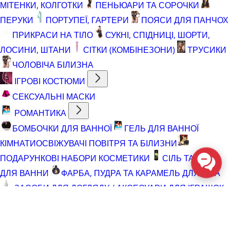
МІТЕНКИ, КОЛГОТКИ
ПЕНЬЮАРИ ТА СОРОЧКИ
ПЕРУКИ
ПОРТУПЕЇ, ГАРТЕРИ
ПОЯСИ ДЛЯ ПАНЧОХ
ПРИКРАСИ НА ТІЛО
СУКНІ, СПІДНИЦІ, ШОРТИ,
ЛОСИНИ, ШТАНИ
СІТКИ (КОМБІНЕЗОНИ)
ТРУСИКИ
ЧОЛОВІЧА БІЛИЗНА
ІГРОВІ КОСТЮМИ
СЕКСУАЛЬНІ МАСКИ
РОМАНТИКА
БОМБОЧКИ ДЛЯ ВАННОЇ
ГЕЛЬ ДЛЯ ВАННОЇ
КІМНАТИ
ОСВІЖУВАЧІ ПОВІТРЯ ТА БІЛИЗНИ
ПОДАРУНКОВІ НАБОРИ КОСМЕТИКИ
СІЛЬ ТА ПІНА
ДЛЯ ВАННИ
ФАРБА, ПУДРА ТА КАРАМЕЛЬ ДЛЯ ТІЛА
ЗАСОБИ ДЛЯ ДОГЛЯДУ / АКСЕСУАРИ ДЛЯ ІГРАШОК
АКСЕСУАРИ ДЛЯ МАСТУРБАТОРІВ
АКСЕСУАРИ