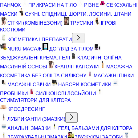
ПАНЧОХ
ПРИКРАСИ НА ТІЛО
РІЗНЕ
СЕКСУАЛЬНІ
МАСКИ
СУКНІ, СПІДНИЦІ, ШОРТИ, ЛОСИНИ, ШТАНИ
СІТКИ (КОМБІНЕЗОНИ)
ТРУСИКИ
ІГРОВІ
КОСТЮМИ
КОСМЕТИКА І ПРЕПАРАТИ
NURU МАСАЖ
ДОГЛЯД ЗА ТІЛОМ
ЗБУДЖУВАЛЬНІ КРЕМА, ГЕЛІ
КЛАСИЧНІ ОЛІЇ НА
МАСЛЯНІЙ ОСНОВІ
КРАПЛІ І КАПСУЛИ
МАСАЖНА
КОСМЕТИКА БЕЗ ОЛІЇ ТА СИЛІКОНУ
МАСАЖНІ ПІНКИ
МАСАЖНІ СВІЧКИ
НАБОРИ КОСМЕТИКИ
ПРОБНИКИ
СИЛІКОНОВІ ЛОСЬЙОНИ
СТИМУЛЯТОРИ ДЛЯ КЛІТОРА
КРОСДРЕСИНГ
ЛУБРИКАНТИ (ЗМАЗКИ)
АНАЛЬНІ ЗМАЗКИ
ГЕЛІ, БАЛЬЗАМИ ДЛЯ КЛІТОРА
ЗБУДЖУВАЛЬНІ ЗМАЗКИ
ЗВУЖУЮЧІ ЗАСОБИ