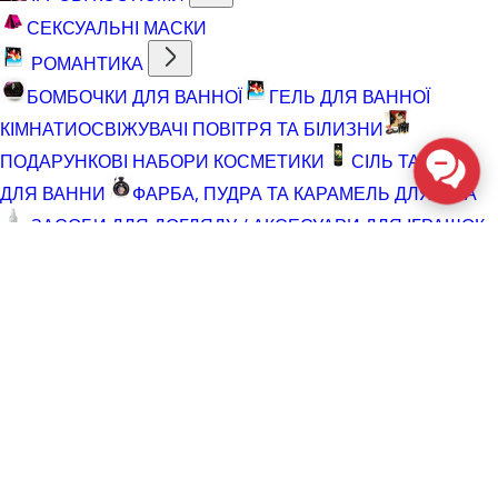
СЕКСУАЛЬНІ МАСКИ
РОМАНТИКА
БОМБОЧКИ ДЛЯ ВАННОЇ
ГЕЛЬ ДЛЯ ВАННОЇ
КІМНАТИ
ОСВІЖУВАЧІ ПОВІТРЯ ТА БІЛИЗНИ
ПОДАРУНКОВІ НАБОРИ КОСМЕТИКИ
СІЛЬ ТА ПІНА
ДЛЯ ВАННИ
ФАРБА, ПУДРА ТА КАРАМЕЛЬ ДЛЯ ТІЛА
ЗАСОБИ ДЛЯ ДОГЛЯДУ / АКСЕСУАРИ ДЛЯ ІГРАШОК
АКСЕСУАРИ ДЛЯ МАСТУРБАТОРІВ
АКСЕСУАРИ
ДЛЯ ІГРАШОК
БАТАРЕЙКИ
ВІДНОВЛЮЮЧІ ЗАСОБИ
ЧИСТЯЧІ ЗАСОБИ ДЛЯ ІГРАШОК
ДОГЛЯД ЗА ТІЛОМ
ГЕЛІ ДЛЯ ДУШУ
ДЛЯ ГОЛІННЯ ТА ДОГЛЯД ПІСЛЯ
ДЛЯ ІНТИМНОЇ ГІГІЄНИ СПРЕЇ, ПІНКИ, СЕРВЕТКИ
ОСВІТЛЮВАЛЬНІ ЗАСОБИ
СПРЕЇ З БЛИСКОМ