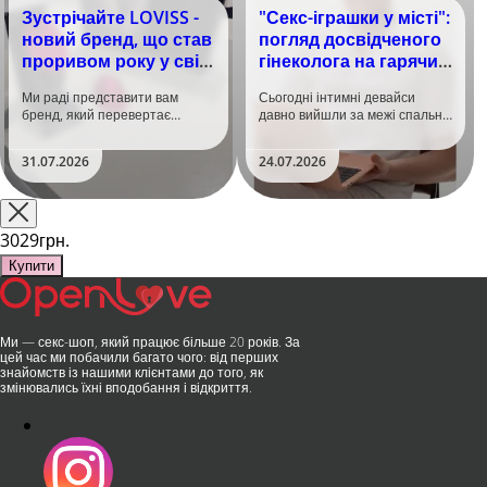
Зустрічайте LOVISS -
"Секс-іграшки у місті":
новий бренд, що став
погляд досвідченого
проривом року у світі
гінеколога на гарячий
задоволення!
тренд
Ми раді представити вам
Сьогодні інтимні девайси
бренд, який перевертає
давно вийшли за межі спальні.
уявлення про інтимні іграшки
Дистанційне керування,
та вже встиг стати сенсацією
безшумні моторчики та
31.07.2026
24.07.2026
на міжнародній виставці API
стильний дизайн перетворили
Shanghai-2026!​LOVISS - це
їх на гаджет, який багато хто
поєднання унікальної естетики
використовує, тестує у
та бездога..
публічних місцях: у..
3029грн.
Купити
Ми — секс-шоп, який працює більше 20 років. За
цей час ми побачили багато чого: від перших
знайомств із нашими клієнтами до того, як
змінювались їхні вподобання і відкриття.