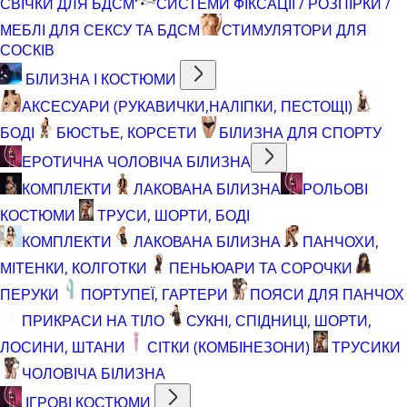
СВІЧКИ ДЛЯ БДСМ
СИСТЕМИ ФІКСАЦІЇ / РОЗПІРКИ /
МЕБЛІ ДЛЯ СЕКСУ ТА БДСМ
СТИМУЛЯТОРИ ДЛЯ
СОСКІВ
БІЛИЗНА І КОСТЮМИ
АКСЕСУАРИ (РУКАВИЧКИ,НАЛІПКИ, ПЕСТОЩІ)
БОДІ
БЮСТЬЕ, КОРСЕТИ
БІЛИЗНА ДЛЯ СПОРТУ
ЕРОТИЧНА ЧОЛОВІЧА БІЛИЗНА
КОМПЛЕКТИ
ЛАКОВАНА БІЛИЗНА
РОЛЬОВІ
КОСТЮМИ
ТРУСИ, ШОРТИ, БОДІ
КОМПЛЕКТИ
ЛАКОВАНА БІЛИЗНА
ПАНЧОХИ,
МІТЕНКИ, КОЛГОТКИ
ПЕНЬЮАРИ ТА СОРОЧКИ
ПЕРУКИ
ПОРТУПЕЇ, ГАРТЕРИ
ПОЯСИ ДЛЯ ПАНЧОХ
ПРИКРАСИ НА ТІЛО
СУКНІ, СПІДНИЦІ, ШОРТИ,
ЛОСИНИ, ШТАНИ
СІТКИ (КОМБІНЕЗОНИ)
ТРУСИКИ
ЧОЛОВІЧА БІЛИЗНА
ІГРОВІ КОСТЮМИ