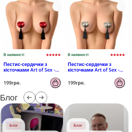
В наявності
В наявності
Пестис-сердечки з
Пестис-сердечки з
кісточками Art of Sex -
кісточками Art of Sex -
Sparkling Hearts,
Sparkling Hearts,
червоний
серебро
199грн.
199грн.
Блог
Блог
Блог