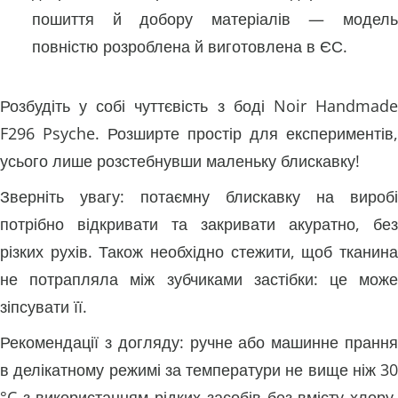
пошиття й добору матеріалів — модель
повністю розроблена й виготовлена в ЄС.
Розбудіть у собі чуттєвість з боді Noir Handmade
F296 Psyche. Розширте простір для експериментів,
усього лише розстебнувши маленьку блискавку!
Зверніть увагу: потаємну блискавку на виробі
потрібно відкривати та закривати акуратно, без
різких рухів. Також необхідно стежити, щоб тканина
не потрапляла між зубчиками застібки: це може
зіпсувати її.
Рекомендації з догляду: ручне або машинне прання
в делікатному режимі за температури не вище ніж 30
°C з використанням рідких засобів без вмісту хлору.