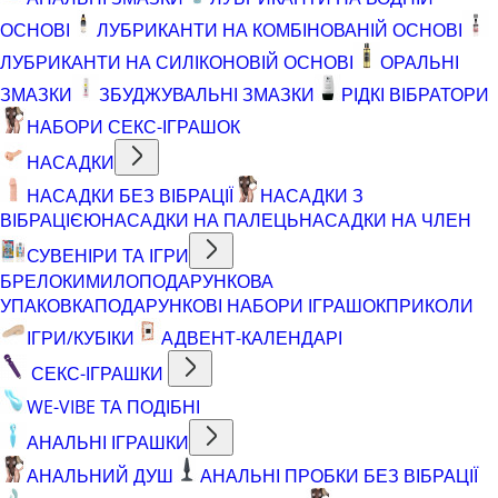
ОСНОВІ
ЛУБРИКАНТИ НА КОМБІНОВАНІЙ ОСНОВІ
ЛУБРИКАНТИ НА СИЛІКОНОВІЙ ОСНОВІ
ОРАЛЬНІ
ЗМАЗКИ
ЗБУДЖУВАЛЬНІ ЗМАЗКИ
РІДКІ ВІБРАТОРИ
НАБОРИ СЕКС-ІГРАШОК
НАСАДКИ
НАСАДКИ БЕЗ ВІБРАЦІЇ
НАСАДКИ З
ВІБРАЦІЄЮ
НАСАДКИ НА ПАЛЕЦЬ
НАСАДКИ НА ЧЛЕН
СУВЕНІРИ ТА ІГРИ
БРЕЛОКИ
МИЛО
ПОДАРУНКОВА
УПАКОВКА
ПОДАРУНКОВІ НАБОРИ ІГРАШОК
ПРИКОЛИ
ІГРИ/КУБІКИ
АДВЕНТ-КАЛЕНДАРІ
СЕКС-ІГРАШКИ
WE-VIBE ТА ПОДІБНІ
АНАЛЬНІ ІГРАШКИ
АНАЛЬНИЙ ДУШ
АНАЛЬНІ ПРОБКИ БЕЗ ВІБРАЦІЇ