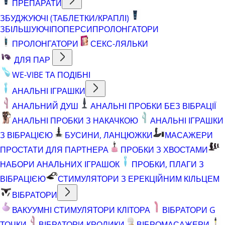
ПРЕПАРАТИ
ЗБУДЖУЮЧІ (ТАБЛЕТКИ/КРАПЛІ)
ЗБІЛЬШУЮЧІ
ПОПЕРСИ
ПРОЛОНГАТОРИ
ПРОЛОНГАТОРИ
СЕКС-ЛЯЛЬКИ
ДЛЯ ПАР
WE-VIBE ТА ПОДІБНІ
АНАЛЬНІ ІГРАШКИ
АНАЛЬНИЙ ДУШ
АНАЛЬНІ ПРОБКИ БЕЗ ВІБРАЦІЇ
АНАЛЬНІ ПРОБКИ З НАКАЧКОЮ
АНАЛЬНІ ІГРАШКИ
З ВІБРАЦІЄЮ
БУСИНИ, ЛАНЦЮЖКИ
МАСАЖЕРИ
ПРОСТАТИ ДЛЯ ПАРТНЕРА
ПРОБКИ З ХВОСТАМИ
НАБОРИ АНАЛЬНИХ ІГРАШОК
ПРОБКИ, ПЛАГИ З
ВІБРАЦІЄЮ
СТИМУЛЯТОРИ З ЕРЕКЦІЙНИМ КІЛЬЦЕМ
ВІБРАТОРИ
ВАКУУМНІ СТИМУЛЯТОРИ КЛІТОРА
ВІБРАТОРИ G
ТОЧКИ
ВІБРАТОРИ-КРОЛИКИ
ВІБРОМАСАЖЕРИ