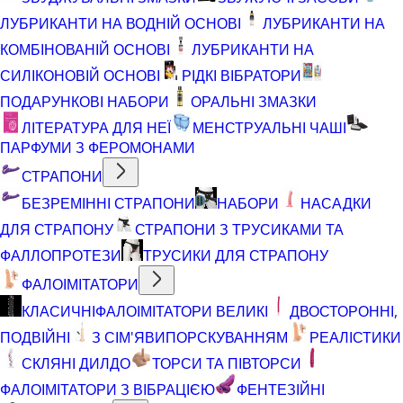
ЛУБРИКАНТИ НА ВОДНІЙ ОСНОВІ
ЛУБРИКАНТИ НА
КОМБІНОВАНІЙ ОСНОВІ
ЛУБРИКАНТИ НА
СИЛІКОНОВІЙ ОСНОВІ
РІДКІ ВІБРАТОРИ
ПОДАРУНКОВІ НАБОРИ
ОРАЛЬНІ ЗМАЗКИ
ЛІТЕРАТУРА ДЛЯ НЕЇ
МЕНСТРУАЛЬНІ ЧАШІ
ПАРФУМИ З ФЕРОМОНАМИ
СТРАПОНИ
БЕЗРЕМІННІ СТРАПОНИ
НАБОРИ
НАСАДКИ
ДЛЯ СТРАПОНУ
СТРАПОНИ З ТРУСИКАМИ ТА
ФАЛЛОПРОТЕЗИ
ТРУСИКИ ДЛЯ СТРАПОНУ
ФАЛОІМІТАТОРИ
КЛАСИЧНІ
ФАЛОІМІТАТОРИ ВЕЛИКІ
ДВОСТОРОННІ,
ПОДВІЙНІ
З СІМ'ЯВИПОРСКУВАННЯМ
РЕАЛІСТИКИ
СКЛЯНІ ДИЛДО
ТОРСИ ТА ПІВТОРСИ
ФАЛОІМІТАТОРИ З ВІБРАЦІЄЮ
ФЕНТЕЗІЙНІ