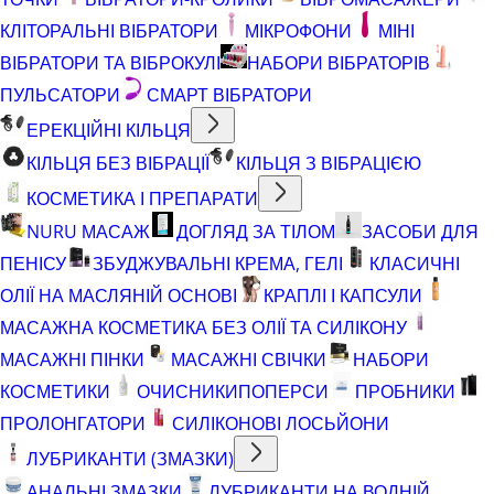
КЛІТОРАЛЬНІ ВІБРАТОРИ
МІКРОФОНИ
МІНІ
ВІБРАТОРИ ТА ВІБРОКУЛІ
НАБОРИ ВІБРАТОРІВ
ПУЛЬСАТОРИ
СМАРТ ВІБРАТОРИ
ЕРЕКЦІЙНІ КІЛЬЦЯ
КІЛЬЦЯ БЕЗ ВІБРАЦІЇ
КІЛЬЦЯ З ВІБРАЦІЄЮ
КОСМЕТИКА І ПРЕПАРАТИ
NURU МАСАЖ
ДОГЛЯД ЗА ТІЛОМ
ЗАСОБИ ДЛЯ
ПЕНІСУ
ЗБУДЖУВАЛЬНІ КРЕМА, ГЕЛІ
КЛАСИЧНІ
ОЛІЇ НА МАСЛЯНІЙ ОСНОВІ
КРАПЛІ І КАПСУЛИ
МАСАЖНА КОСМЕТИКА БЕЗ ОЛІЇ ТА СИЛІКОНУ
МАСАЖНІ ПІНКИ
МАСАЖНІ СВІЧКИ
НАБОРИ
КОСМЕТИКИ
ОЧИСНИКИ
ПОПЕРСИ
ПРОБНИКИ
ПРОЛОНГАТОРИ
СИЛІКОНОВІ ЛОСЬЙОНИ
ЛУБРИКАНТИ (ЗМАЗКИ)
АНАЛЬНІ ЗМАЗКИ
ЛУБРИКАНТИ НА ВОДНІЙ