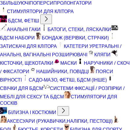
ЗБІЛЬШУЮЧІ
ПОПЕРСИ
ПРОЛОНГАТОРИ
СТИМУЛЯТОРИ ДЛЯ КЛІТОРА
БДСМ, ФЕТІШ
АНАЛЬНІ ГАКИ
БАТОГИ, СТЕКИ, ЛЯСКАЛКИ
БДСМ НАБОРИ
БОНДАЖ (ВЕРІВКИ, СТРІЧКИ)
ЗАТИСКАЧІ ДЛЯ КЛІТОРА
КАТЕТЕРИ УРЕТРАЛЬНІ /
АНАЛЬНІ, ВАГІНАЛЬНІ РОЗШИРЮВАЧІ
КЛЯПИ
КІСТОЧКИ, ЩЕКОТАЛКИ
МАСКИ
НАРУЧНИКИ / СКОЧ
/ ФІКСАТОРИ
НАШИЙНИКИ, ПОВІДЦІ
ПОЯСИ
ВІРНОСТІ
САДО-МАЗО, ФЕТІШ, БДСМ (ІНШЕ)
СВІЧКИ ДЛЯ БДСМ
СИСТЕМИ ФІКСАЦІЇ / РОЗПІРКИ /
МЕБЛІ ДЛЯ СЕКСУ ТА БДСМ
СТИМУЛЯТОРИ ДЛЯ
СОСКІВ
БІЛИЗНА І КОСТЮМИ
АКСЕСУАРИ (РУКАВИЧКИ,НАЛІПКИ, ПЕСТОЩІ)
БОДІ
БЮСТЬЕ, КОРСЕТИ
БІЛИЗНА ДЛЯ СПОРТУ