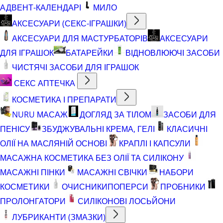
АДВЕНТ-КАЛЕНДАРІ
МИЛО
АКСЕСУАРИ (СЕКС-ІГРАШКИ)
АКСЕСУАРИ ДЛЯ МАСТУРБАТОРІВ
АКСЕСУАРИ
ДЛЯ ІГРАШОК
БАТАРЕЙКИ
ВІДНОВЛЮЮЧІ ЗАСОБИ
ЧИСТЯЧІ ЗАСОБИ ДЛЯ ІГРАШОК
СЕКС АПТЕЧКА
КОСМЕТИКА І ПРЕПАРАТИ
NURU МАСАЖ
ДОГЛЯД ЗА ТІЛОМ
ЗАСОБИ ДЛЯ
ПЕНІСУ
ЗБУДЖУВАЛЬНІ КРЕМА, ГЕЛІ
КЛАСИЧНІ
ОЛІЇ НА МАСЛЯНІЙ ОСНОВІ
КРАПЛІ І КАПСУЛИ
МАСАЖНА КОСМЕТИКА БЕЗ ОЛІЇ ТА СИЛІКОНУ
МАСАЖНІ ПІНКИ
МАСАЖНІ СВІЧКИ
НАБОРИ
КОСМЕТИКИ
ОЧИСНИКИ
ПОПЕРСИ
ПРОБНИКИ
ПРОЛОНГАТОРИ
СИЛІКОНОВІ ЛОСЬЙОНИ
ЛУБРИКАНТИ (ЗМАЗКИ)