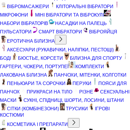
ВІБРОМАСАЖЕРИ
КЛІТОРАЛЬНІ ВІБРАТОРИ
МІКРОФОНИ
МІНІ ВІБРАТОРИ ТА ВІБРОКУЛІ
НАБОРИ ВІБРАТОРІВ
НАСАДКИ НА ПАЛЕЦЬ
ПУЛЬСАТОРИ
СМАРТ ВІБРАТОРИ
ВІБРОЯЙЦЯ
ЕРОТИЧНА БІЛИЗНА
АКСЕСУАРИ (РУКАВИЧКИ, НАЛІПКИ, ПЕСТОЩІ)
БОДІ
БЮСТЬЕ, КОРСЕТИ
БІЛИЗНА ДЛЯ СПОРТУ
ГАРТЕРИ, ЧОКЕРИ, ПОРТУПЕЇ
КОМПЛЕКТИ
ЛАКОВАНА БІЛИЗНА
ПАНЧОХИ, МІТЕНКИ, КОЛГОТКИ
ПЕНЬЮАРИ ТА СОРОЧКИ
ПЕРУКИ
ПОЯСИ ДЛЯ
ПАНЧОХ
ПРИКРАСИ НА ТІЛО
РІЗНЕ
СЕКСУАЛЬНІ
МАСКИ
СУКНІ, СПІДНИЦІ, ШОРТИ, ЛОСИНИ, ШТАНИ
СІТКИ (КОМБІНЕЗОНИ)
ТРУСИКИ
ІГРОВІ
КОСТЮМИ
КОСМЕТИКА І ПРЕПАРАТИ