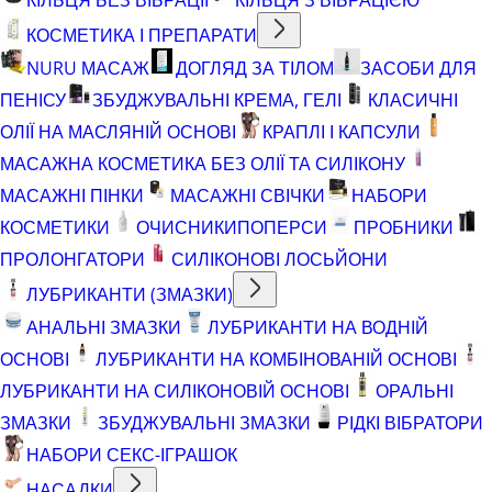
КОСМЕТИКА І ПРЕПАРАТИ
NURU МАСАЖ
ДОГЛЯД ЗА ТІЛОМ
ЗАСОБИ ДЛЯ
ПЕНІСУ
ЗБУДЖУВАЛЬНІ КРЕМА, ГЕЛІ
КЛАСИЧНІ
ОЛІЇ НА МАСЛЯНІЙ ОСНОВІ
КРАПЛІ І КАПСУЛИ
МАСАЖНА КОСМЕТИКА БЕЗ ОЛІЇ ТА СИЛІКОНУ
МАСАЖНІ ПІНКИ
МАСАЖНІ СВІЧКИ
НАБОРИ
КОСМЕТИКИ
ОЧИСНИКИ
ПОПЕРСИ
ПРОБНИКИ
ПРОЛОНГАТОРИ
СИЛІКОНОВІ ЛОСЬЙОНИ
ЛУБРИКАНТИ (ЗМАЗКИ)
АНАЛЬНІ ЗМАЗКИ
ЛУБРИКАНТИ НА ВОДНІЙ
ОСНОВІ
ЛУБРИКАНТИ НА КОМБІНОВАНІЙ ОСНОВІ
ЛУБРИКАНТИ НА СИЛІКОНОВІЙ ОСНОВІ
ОРАЛЬНІ
ЗМАЗКИ
ЗБУДЖУВАЛЬНІ ЗМАЗКИ
РІДКІ ВІБРАТОРИ
НАБОРИ СЕКС-ІГРАШОК
НАСАДКИ