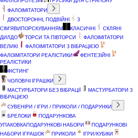
ФАЛЛОПРОТЕЗИ
ТРУСИКИ ДЛЯ СТРАПОНУ
ФАЛОІМІТАТОРИ
ДВОСТОРОННІ, ПОДВІЙНІ
З
СІМ'ЯВИПОРСКУВАННЯМ
КЛАСИЧНІ
СКЛЯНІ
ДИЛДО
ТОРСИ ТА ПІВТОРСИ
ФАЛОІМІТАТОРИ
ВЕЛИКІ
ФАЛОІМІТАТОРИ З ВІБРАЦІЄЮ
ФАЛОІМІТАТОРИ РЕАЛІСТИКИ
ФЕНТЕЗІЙНІ
РЕАЛІСТИКИ
ФІСТИНГ
ЧОЛОВІЧІ ІГРАШКИ
МАСТУРБАТОРИ БЕЗ ВІБРАЦІЇ
МАСТУРБАТОРИ З
ВІБРАЦІЄЮ
СУВЕНІРИ / ІГРИ / ПРИКОЛИ / ПОДАРУНКИ
БРЕЛОКИ
ПОДАРУНКОВА
УПАКОВКА
ПОДАРУНКОВІ НАБОРИ
ПОДАРУНКОВІ
НАБОРИ ІГРАШОК
ПРИКОЛИ
ІГРИ/КУБІКИ