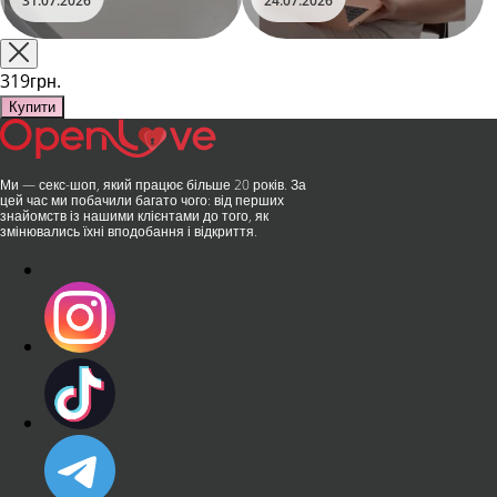
31.07.2026
24.07.2026
на міжнародній виставці API
стильний дизайн перетворили
Shanghai-2026!​LOVISS - це
їх на гаджет, який багато хто
поєднання унікальної естетики
використовує, тестує у
та бездога..
публічних місцях: у..
319грн.
Купити
Ми — секс-шоп, який працює більше 20 років. За
цей час ми побачили багато чого: від перших
знайомств із нашими клієнтами до того, як
змінювались їхні вподобання і відкриття.