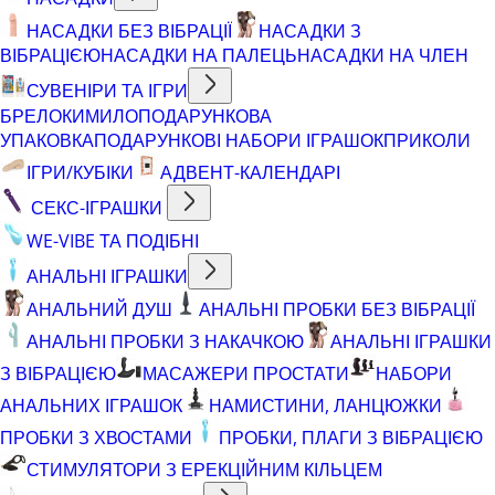
НАСАДКИ БЕЗ ВІБРАЦІЇ
НАСАДКИ З
ВІБРАЦІЄЮ
НАСАДКИ НА ПАЛЕЦЬ
НАСАДКИ НА ЧЛЕН
СУВЕНІРИ ТА ІГРИ
БРЕЛОКИ
МИЛО
ПОДАРУНКОВА
УПАКОВКА
ПОДАРУНКОВІ НАБОРИ ІГРАШОК
ПРИКОЛИ
ІГРИ/КУБІКИ
АДВЕНТ-КАЛЕНДАРІ
СЕКС-ІГРАШКИ
WE-VIBE ТА ПОДІБНІ
АНАЛЬНІ ІГРАШКИ
АНАЛЬНИЙ ДУШ
АНАЛЬНІ ПРОБКИ БЕЗ ВІБРАЦІЇ
АНАЛЬНІ ПРОБКИ З НАКАЧКОЮ
АНАЛЬНІ ІГРАШКИ
З ВІБРАЦІЄЮ
МАСАЖЕРИ ПРОСТАТИ
НАБОРИ
АНАЛЬНИХ ІГРАШОК
НАМИСТИНИ, ЛАНЦЮЖКИ
ПРОБКИ З ХВОСТАМИ
ПРОБКИ, ПЛАГИ З ВІБРАЦІЄЮ
СТИМУЛЯТОРИ З ЕРЕКЦІЙНИМ КІЛЬЦЕМ