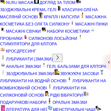
NURU МАСАЖ
ДОГЛЯД ЗА ТІЛОМ
ЗБУДЖУВАЛЬНІ КРЕМА, ГЕЛІ
КЛАСИЧНІ ОЛІЇ НА
МАСЛЯНІЙ ОСНОВІ
КРАПЛІ І КАПСУЛИ
МАСАЖНА
КОСМЕТИКА БЕЗ ОЛІЇ ТА СИЛІКОНУ
МАСАЖНІ ПІНКИ
МАСАЖНІ СВІЧКИ
НАБОРИ КОСМЕТИКИ
ПРОБНИКИ
СИЛІКОНОВІ ЛОСЬЙОНИ
СТИМУЛЯТОРИ ДЛЯ КЛІТОРА
КРОСДРЕСИНГ
ЛУБРИКАНТИ (ЗМАЗКИ)
‹
АНАЛЬНІ ЗМАЗКИ
ГЕЛІ, БАЛЬЗАМИ ДЛЯ КЛІТОРА
ЗБУДЖУВАЛЬНІ ЗМАЗКИ
ЗВУЖУЮЧІ ЗАСОБИ
ЛУБРИКАНТИ НА ВОДНІЙ ОСНОВІ
ЛУБРИКАНТИ НА
КОМБІНОВАНІЙ ОСНОВІ
ЛУБРИКАНТИ НА
СИЛІКОНОВІЙ ОСНОВІ
РІДКІ ВІБРАТОРИ
ПОДАРУНКОВІ НАБОРИ
ОРАЛЬНІ ЗМАЗКИ
ЛІТЕРАТУРА ДЛЯ НЕЇ
МЕНСТРУАЛЬНІ ЧАШІ