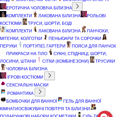
ЕРОТИЧНА ЧОЛОВІЧА БІЛИЗНА
КОМПЛЕКТИ
ЛАКОВАНА БІЛИЗНА
РОЛЬОВІ
КОСТЮМИ
ТРУСИ, ШОРТИ, БОДІ
КОМПЛЕКТИ
ЛАКОВАНА БІЛИЗНА
ПАНЧОХИ,
МІТЕНКИ, КОЛГОТКИ
ПЕНЬЮАРИ ТА СОРОЧКИ
ПЕРУКИ
ПОРТУПЕЇ, ГАРТЕРИ
ПОЯСИ ДЛЯ ПАНЧОХ
ПРИКРАСИ НА ТІЛО
СУКНІ, СПІДНИЦІ, ШОРТИ,
ЛОСИНИ, ШТАНИ
СІТКИ (КОМБІНЕЗОНИ)
ТРУСИКИ
ЧОЛОВІЧА БІЛИЗНА
ІГРОВІ КОСТЮМИ
СЕКСУАЛЬНІ МАСКИ
РОМАНТИКА
БОМБОЧКИ ДЛЯ ВАННОЇ
ГЕЛЬ ДЛЯ ВАННОЇ
КІМНАТИ
ОСВІЖУВАЧІ ПОВІТРЯ ТА БІЛИЗНИ
ПОДАРУНКОВІ НАБОРИ КОСМЕТИКИ
СІЛЬ ТА ПІНА