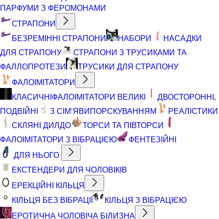
ПАРФУМИ З ФЕРОМОНАМИ
СТРАПОНИ
БЕЗРЕМІННІ СТРАПОНИ
НАБОРИ
НАСАДКИ
ДЛЯ СТРАПОНУ
СТРАПОНИ З ТРУСИКАМИ ТА
ФАЛЛОПРОТЕЗИ
ТРУСИКИ ДЛЯ СТРАПОНУ
ФАЛОІМІТАТОРИ
КЛАСИЧНІ
ФАЛОІМІТАТОРИ ВЕЛИКІ
ДВОСТОРОННІ,
ПОДВІЙНІ
З СІМ'ЯВИПОРСКУВАННЯМ
РЕАЛІСТИКИ
СКЛЯНІ ДИЛДО
ТОРСИ ТА ПІВТОРСИ
ФАЛОІМІТАТОРИ З ВІБРАЦІЄЮ
ФЕНТЕЗІЙНІ
ДЛЯ НЬОГО
ЕКСТЕНДЕРИ ДЛЯ ЧОЛОВІКІВ
ЕРЕКЦІЙНІ КІЛЬЦЯ
КІЛЬЦЯ БЕЗ ВІБРАЦІЇ
КІЛЬЦЯ З ВІБРАЦІЄЮ
ЕРОТИЧНА ЧОЛОВІЧА БІЛИЗНА