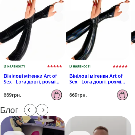
В наявності
В наявності
Вінілові мітенки Art of
Вінілові мітенки Art of
Sex - Lora довгі, розмір
Sex - Lora довгі, розмір
M, колір чорний з
M, колір чорний з
ефектом мокрого
ефектом голограми
669грн.
669грн.
оксамиту
Блог