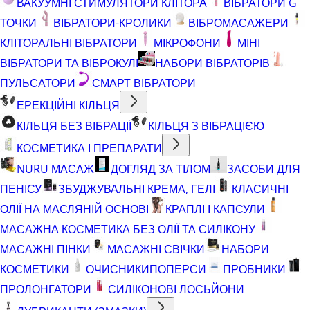
ВАКУУМНІ СТИМУЛЯТОРИ КЛІТОРА
ВІБРАТОРИ G
ТОЧКИ
ВІБРАТОРИ-КРОЛИКИ
ВІБРОМАСАЖЕРИ
КЛІТОРАЛЬНІ ВІБРАТОРИ
МІКРОФОНИ
МІНІ
ВІБРАТОРИ ТА ВІБРОКУЛІ
НАБОРИ ВІБРАТОРІВ
ПУЛЬСАТОРИ
СМАРТ ВІБРАТОРИ
ЕРЕКЦІЙНІ КІЛЬЦЯ
КІЛЬЦЯ БЕЗ ВІБРАЦІЇ
КІЛЬЦЯ З ВІБРАЦІЄЮ
КОСМЕТИКА І ПРЕПАРАТИ
NURU МАСАЖ
ДОГЛЯД ЗА ТІЛОМ
ЗАСОБИ ДЛЯ
ПЕНІСУ
ЗБУДЖУВАЛЬНІ КРЕМА, ГЕЛІ
КЛАСИЧНІ
ОЛІЇ НА МАСЛЯНІЙ ОСНОВІ
КРАПЛІ І КАПСУЛИ
МАСАЖНА КОСМЕТИКА БЕЗ ОЛІЇ ТА СИЛІКОНУ
МАСАЖНІ ПІНКИ
МАСАЖНІ СВІЧКИ
НАБОРИ
КОСМЕТИКИ
ОЧИСНИКИ
ПОПЕРСИ
ПРОБНИКИ
ПРОЛОНГАТОРИ
СИЛІКОНОВІ ЛОСЬЙОНИ