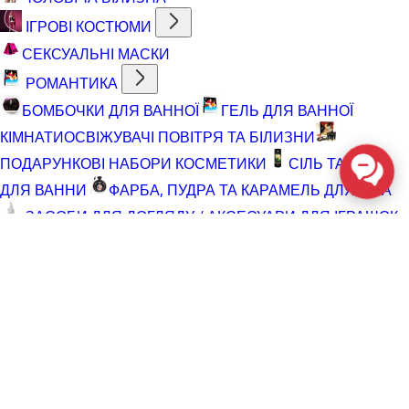
ІГРОВІ КОСТЮМИ
СЕКСУАЛЬНІ МАСКИ
РОМАНТИКА
БОМБОЧКИ ДЛЯ ВАННОЇ
ГЕЛЬ ДЛЯ ВАННОЇ
КІМНАТИ
ОСВІЖУВАЧІ ПОВІТРЯ ТА БІЛИЗНИ
ПОДАРУНКОВІ НАБОРИ КОСМЕТИКИ
СІЛЬ ТА ПІНА
ДЛЯ ВАННИ
ФАРБА, ПУДРА ТА КАРАМЕЛЬ ДЛЯ ТІЛА
ЗАСОБИ ДЛЯ ДОГЛЯДУ / АКСЕСУАРИ ДЛЯ ІГРАШОК
АКСЕСУАРИ ДЛЯ МАСТУРБАТОРІВ
АКСЕСУАРИ
ДЛЯ ІГРАШОК
БАТАРЕЙКИ
ВІДНОВЛЮЮЧІ ЗАСОБИ
ЧИСТЯЧІ ЗАСОБИ ДЛЯ ІГРАШОК
ДОГЛЯД ЗА ТІЛОМ
ГЕЛІ ДЛЯ ДУШУ
ДЛЯ ГОЛІННЯ ТА ДОГЛЯД ПІСЛЯ
ДЛЯ ІНТИМНОЇ ГІГІЄНИ СПРЕЇ, ПІНКИ, СЕРВЕТКИ