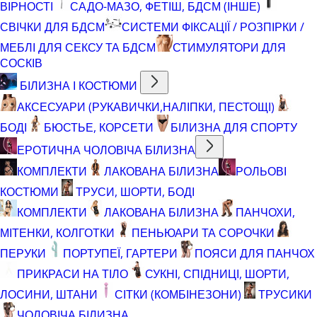
ВІРНОСТІ
САДО-МАЗО, ФЕТІШ, БДСМ (ІНШЕ)
СВІЧКИ ДЛЯ БДСМ
СИСТЕМИ ФІКСАЦІЇ / РОЗПІРКИ /
МЕБЛІ ДЛЯ СЕКСУ ТА БДСМ
СТИМУЛЯТОРИ ДЛЯ
СОСКІВ
БІЛИЗНА І КОСТЮМИ
АКСЕСУАРИ (РУКАВИЧКИ,НАЛІПКИ, ПЕСТОЩІ)
БОДІ
БЮСТЬЕ, КОРСЕТИ
БІЛИЗНА ДЛЯ СПОРТУ
ЕРОТИЧНА ЧОЛОВІЧА БІЛИЗНА
КОМПЛЕКТИ
ЛАКОВАНА БІЛИЗНА
РОЛЬОВІ
КОСТЮМИ
ТРУСИ, ШОРТИ, БОДІ
КОМПЛЕКТИ
ЛАКОВАНА БІЛИЗНА
ПАНЧОХИ,
МІТЕНКИ, КОЛГОТКИ
ПЕНЬЮАРИ ТА СОРОЧКИ
ПЕРУКИ
ПОРТУПЕЇ, ГАРТЕРИ
ПОЯСИ ДЛЯ ПАНЧОХ
ПРИКРАСИ НА ТІЛО
СУКНІ, СПІДНИЦІ, ШОРТИ,
ЛОСИНИ, ШТАНИ
СІТКИ (КОМБІНЕЗОНИ)
ТРУСИКИ
ЧОЛОВІЧА БІЛИЗНА