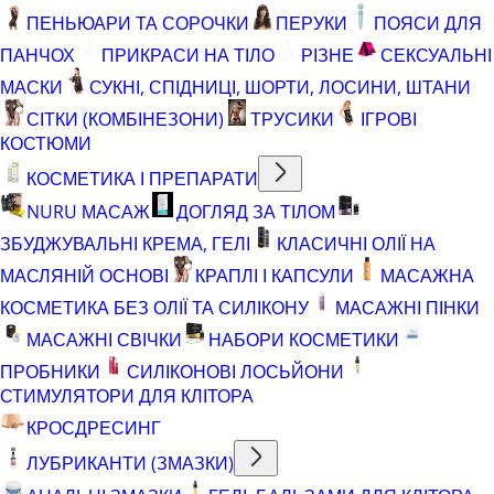
ПЕНЬЮАРИ ТА СОРОЧКИ
ПЕРУКИ
ПОЯСИ ДЛЯ
ПАНЧОХ
ПРИКРАСИ НА ТІЛО
РІЗНЕ
СЕКСУАЛЬНІ
МАСКИ
СУКНІ, СПІДНИЦІ, ШОРТИ, ЛОСИНИ, ШТАНИ
СІТКИ (КОМБІНЕЗОНИ)
ТРУСИКИ
ІГРОВІ
КОСТЮМИ
КОСМЕТИКА І ПРЕПАРАТИ
NURU МАСАЖ
ДОГЛЯД ЗА ТІЛОМ
ЗБУДЖУВАЛЬНІ КРЕМА, ГЕЛІ
КЛАСИЧНІ ОЛІЇ НА
МАСЛЯНІЙ ОСНОВІ
КРАПЛІ І КАПСУЛИ
МАСАЖНА
КОСМЕТИКА БЕЗ ОЛІЇ ТА СИЛІКОНУ
МАСАЖНІ ПІНКИ
МАСАЖНІ СВІЧКИ
НАБОРИ КОСМЕТИКИ
ПРОБНИКИ
СИЛІКОНОВІ ЛОСЬЙОНИ
СТИМУЛЯТОРИ ДЛЯ КЛІТОРА
КРОСДРЕСИНГ
ЛУБРИКАНТИ (ЗМАЗКИ)