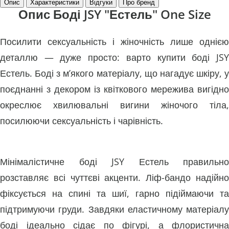
Опис
Характеристики
Відгуки
Про бренд
Опис Боді JSY "Естель" One Size
Посилити сексуальність і жіночність лише однією
деталлю — дуже просто: варто купити боді JSY
Естель. Боді з м’якого матеріалу, що нагадує шкіру, у
поєднанні з декором із квіткового мережива вигідно
окреслює хвилювальні вигини жіночого тіла,
посилюючи сексуальність і чарівність.
Мінімалістичне боді JSY Естель правильно
розставляє всі чуттєві акценти. Ліф-бандо надійно
фіксується на спині та шиї, гарно підіймаючи та
підтримуючи груди. Завдяки еластичному матеріалу
боді ідеально сідає по фігурі, а флористична