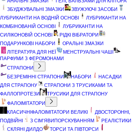
АНАЛЬНІ ЗМАЗКИ
ГЕЛІ, БАЛЬЗАМИ ДЛЯ КЛІТОРА
ЗБУДЖУВАЛЬНІ ЗМАЗКИ
ЗВУЖУЮЧІ ЗАСОБИ
ЛУБРИКАНТИ НА ВОДНІЙ ОСНОВІ
ЛУБРИКАНТИ НА
КОМБІНОВАНІЙ ОСНОВІ
ЛУБРИКАНТИ НА
СИЛІКОНОВІЙ ОСНОВІ
РІДКІ ВІБРАТОРИ
ПОДАРУНКОВІ НАБОРИ
ОРАЛЬНІ ЗМАЗКИ
ЛІТЕРАТУРА ДЛЯ НЕЇ
МЕНСТРУАЛЬНІ ЧАШІ
ПАРФУМИ З ФЕРОМОНАМИ
СТРАПОНИ
БЕЗРЕМІННІ СТРАПОНИ
НАБОРИ
НАСАДКИ
ДЛЯ СТРАПОНУ
СТРАПОНИ З ТРУСИКАМИ ТА
ФАЛЛОПРОТЕЗИ
ТРУСИКИ ДЛЯ СТРАПОНУ
ФАЛОІМІТАТОРИ
КЛАСИЧНІ
ФАЛОІМІТАТОРИ ВЕЛИКІ
ДВОСТОРОННІ,
ПОДВІЙНІ
З СІМ'ЯВИПОРСКУВАННЯМ
РЕАЛІСТИКИ
СКЛЯНІ ДИЛДО
ТОРСИ ТА ПІВТОРСИ