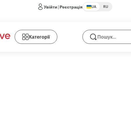
Увійти
|
Реєстрація
UA
RU
Категорії
Пошук товарів