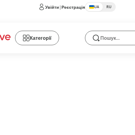
Увійти
|
Реєстрація
UA
RU
Категорії
Пошук товарів