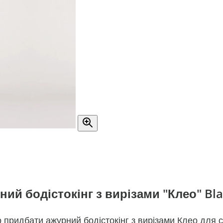
ий бодістокінг з вирізами "Клео" Bla
о придбати ажурний бодістокінг з вирізами Клео для 