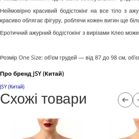
Неймовірно красивий бодістокінг на все тіло з ажу
красиво облягає фігуру, роблячи кожен вигин ще бі
Еротичний ажурний бодістокінг з вирізами Клео може
Розмір One Size: об’єм грудей — від 87 до 98 см, об’є
Про бренд JSY (Китай)
JSY (Китай)
Схожі товари