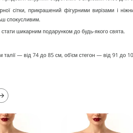
рної сітки, прикрашений фігурними вирізами і ніжн
льш спокусливим.
 стати шикарним подарунком до будь-якого свята.
м талії — від 74 до 85 см, об’єм стегон — від 91 до 1