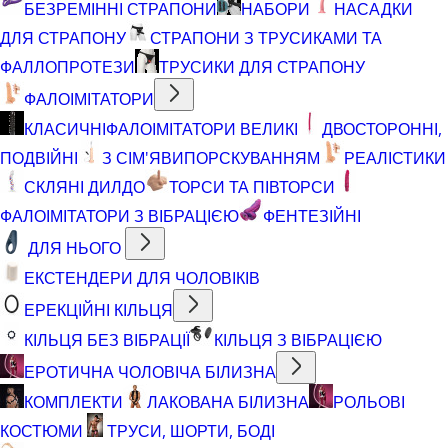
БЕЗРЕМІННІ СТРАПОНИ
НАБОРИ
НАСАДКИ
ДЛЯ СТРАПОНУ
СТРАПОНИ З ТРУСИКАМИ ТА
ФАЛЛОПРОТЕЗИ
ТРУСИКИ ДЛЯ СТРАПОНУ
ФАЛОІМІТАТОРИ
КЛАСИЧНІ
ФАЛОІМІТАТОРИ ВЕЛИКІ
ДВОСТОРОННІ,
ПОДВІЙНІ
З СІМ'ЯВИПОРСКУВАННЯМ
РЕАЛІСТИКИ
СКЛЯНІ ДИЛДО
ТОРСИ ТА ПІВТОРСИ
ФАЛОІМІТАТОРИ З ВІБРАЦІЄЮ
ФЕНТЕЗІЙНІ
ДЛЯ НЬОГО
ЕКСТЕНДЕРИ ДЛЯ ЧОЛОВІКІВ
ЕРЕКЦІЙНІ КІЛЬЦЯ
КІЛЬЦЯ БЕЗ ВІБРАЦІЇ
КІЛЬЦЯ З ВІБРАЦІЄЮ
ЕРОТИЧНА ЧОЛОВІЧА БІЛИЗНА
КОМПЛЕКТИ
ЛАКОВАНА БІЛИЗНА
РОЛЬОВІ
КОСТЮМИ
ТРУСИ, ШОРТИ, БОДІ