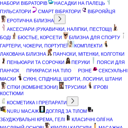
НАБОРИ ВІБРАТОРІВ
НАСАДКИ НА ПАЛЕЦЬ
ПУЛЬСАТОРИ
СМАРТ ВІБРАТОРИ
ВІБРОЯЙЦЯ
ЕРОТИЧНА БІЛИЗНА
АКСЕСУАРИ (РУКАВИЧКИ, НАЛІПКИ, ПЕСТОЩІ)
БОДІ
БЮСТЬЕ, КОРСЕТИ
БІЛИЗНА ДЛЯ СПОРТУ
ГАРТЕРИ, ЧОКЕРИ, ПОРТУПЕЇ
КОМПЛЕКТИ
ЛАКОВАНА БІЛИЗНА
ПАНЧОХИ, МІТЕНКИ, КОЛГОТКИ
ПЕНЬЮАРИ ТА СОРОЧКИ
ПЕРУКИ
ПОЯСИ ДЛЯ
ПАНЧОХ
ПРИКРАСИ НА ТІЛО
РІЗНЕ
СЕКСУАЛЬНІ
МАСКИ
СУКНІ, СПІДНИЦІ, ШОРТИ, ЛОСИНИ, ШТАНИ
СІТКИ (КОМБІНЕЗОНИ)
ТРУСИКИ
ІГРОВІ
КОСТЮМИ
КОСМЕТИКА І ПРЕПАРАТИ
NURU МАСАЖ
ДОГЛЯД ЗА ТІЛОМ
ЗБУДЖУВАЛЬНІ КРЕМА, ГЕЛІ
КЛАСИЧНІ ОЛІЇ НА
МАСЛЯНІЙ ОСНОВІ
КРАПЛІ І КАПСУЛИ
МАСАЖНА