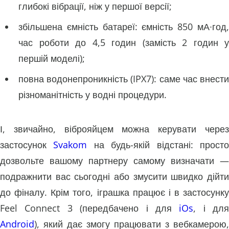
глибокі вібрації, ніж у першої версії;
збільшена ємність батареї: ємність 850 мА∙год,
час роботи до 4,5 годин (замість 2 годин у
першій моделі);
повна водонепроникність (IPX7): саме час внести
різноманітність у водні процедури.
І, звичайно, віброяйцем можна керувати через
застосунок
Svakom
на будь-якій відстані: прост
дозвольте вашому партнеру самому визначати —
подражнити вас сьогодні або змусити швидко дійти
до фіналу. Крім того, іграшка працює і в застосунку
Feel Connect 3 (передбачено і для
iOs
, і для
Android
), який дає змогу працювати з вебкамерою,