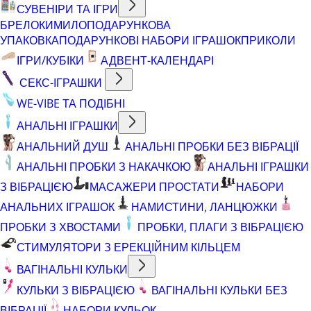
СУВЕНІРИ ТА ІГРИ
БРЕЛОКИ
МИЛО
ПОДАРУНКОВА
УПАКОВКА
ПОДАРУНКОВІ НАБОРИ ІГРАШОК
ПРИКОЛИ
ІГРИ/КУБІКИ
АДВЕНТ-КАЛЕНДАРІ
СЕКС-ІГРАШКИ
WE-VIBE ТА ПОДІБНІ
АНАЛЬНІ ІГРАШКИ
АНАЛЬНИЙ ДУШ
АНАЛЬНІ ПРОБКИ БЕЗ ВІБРАЦІЇ
АНАЛЬНІ ПРОБКИ З НАКАЧКОЮ
АНАЛЬНІ ІГРАШКИ
З ВІБРАЦІЄЮ
МАСАЖЕРИ ПРОСТАТИ
НАБОРИ
АНАЛЬНИХ ІГРАШОК
НАМИСТИНИ, ЛАНЦЮЖКИ
ПРОБКИ З ХВОСТАМИ
ПРОБКИ, ПЛАГИ З ВІБРАЦІЄЮ
СТИМУЛЯТОРИ З ЕРЕКЦІЙНИМ КІЛЬЦЕМ
ВАГІНАЛЬНІ КУЛЬКИ
КУЛЬКИ З ВІБРАЦІЄЮ
ВАГІНАЛЬНІ КУЛЬКИ БЕЗ
ВІБРАЦІЇ
НАБОРИ КУЛЬОК