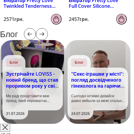
Вібратор Pretty Love
Вібратор Pretty Love
Twinkled Tenderness
Full Cover Silicone
Kampas, рожевий
Sincere, фіолетовий
2571грн.
2457грн.
Блог
Блог
Блог
Зустрічайте LOVISS -
"Секс-іграшки у місті":
новий бренд, що став
погляд досвідченого
проривом року у світі
гінеколога на гарячий
задоволення!
тренд
Ми раді представити вам
Сьогодні інтимні девайси
бренд, який перевертає
давно вийшли за межі спальні.
уявлення про інтимні іграшки
Дистанційне керування,
та вже встиг стати сенсацією
безшумні моторчики та
31.07.2026
24.07.2026
на міжнародній виставці API
стильний дизайн перетворили
Shanghai-2026!​LOVISS - це
їх на гаджет, який багато хто
поєднання унікальної естетики
використовує, тестує у
та бездога..
публічних місцях: у..