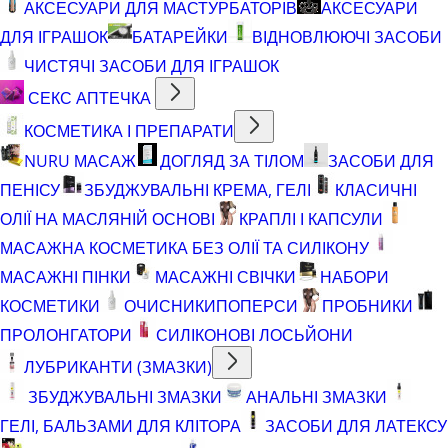
АКСЕСУАРИ ДЛЯ МАСТУРБАТОРІВ
АКСЕСУАРИ
ДЛЯ ІГРАШОК
БАТАРЕЙКИ
ВІДНОВЛЮЮЧІ ЗАСОБИ
ЧИСТЯЧІ ЗАСОБИ ДЛЯ ІГРАШОК
СЕКС АПТЕЧКА
КОСМЕТИКА І ПРЕПАРАТИ
NURU МАСАЖ
ДОГЛЯД ЗА ТІЛОМ
ЗАСОБИ ДЛЯ
ПЕНІСУ
ЗБУДЖУВАЛЬНІ КРЕМА, ГЕЛІ
КЛАСИЧНІ
ОЛІЇ НА МАСЛЯНІЙ ОСНОВІ
КРАПЛІ І КАПСУЛИ
МАСАЖНА КОСМЕТИКА БЕЗ ОЛІЇ ТА СИЛІКОНУ
МАСАЖНІ ПІНКИ
МАСАЖНІ СВІЧКИ
НАБОРИ
КОСМЕТИКИ
ОЧИСНИКИ
ПОПЕРСИ
ПРОБНИКИ
ПРОЛОНГАТОРИ
СИЛІКОНОВІ ЛОСЬЙОНИ
ЛУБРИКАНТИ (ЗМАЗКИ)
ЗБУДЖУВАЛЬНІ ЗМАЗКИ
АНАЛЬНІ ЗМАЗКИ
ГЕЛІ, БАЛЬЗАМИ ДЛЯ КЛІТОРА
ЗАСОБИ ДЛЯ ЛАТЕКСУ