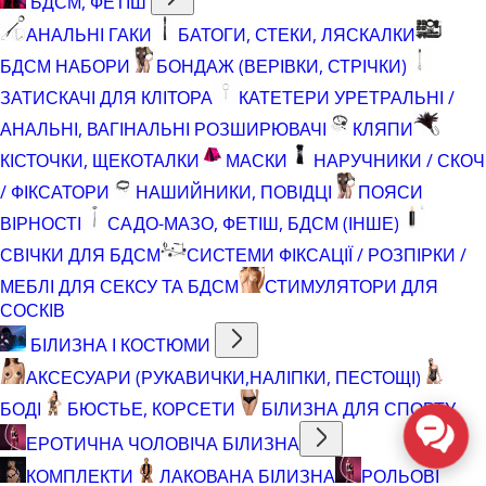
БДСМ, ФЕТІШ
АНАЛЬНІ ГАКИ
БАТОГИ, СТЕКИ, ЛЯСКАЛКИ
БДСМ НАБОРИ
БОНДАЖ (ВЕРІВКИ, СТРІЧКИ)
ЗАТИСКАЧІ ДЛЯ КЛІТОРА
КАТЕТЕРИ УРЕТРАЛЬНІ /
АНАЛЬНІ, ВАГІНАЛЬНІ РОЗШИРЮВАЧІ
КЛЯПИ
КІСТОЧКИ, ЩЕКОТАЛКИ
МАСКИ
НАРУЧНИКИ / СКОЧ
/ ФІКСАТОРИ
НАШИЙНИКИ, ПОВІДЦІ
ПОЯСИ
ВІРНОСТІ
САДО-МАЗО, ФЕТІШ, БДСМ (ІНШЕ)
СВІЧКИ ДЛЯ БДСМ
СИСТЕМИ ФІКСАЦІЇ / РОЗПІРКИ /
МЕБЛІ ДЛЯ СЕКСУ ТА БДСМ
СТИМУЛЯТОРИ ДЛЯ
СОСКІВ
БІЛИЗНА І КОСТЮМИ
АКСЕСУАРИ (РУКАВИЧКИ,НАЛІПКИ, ПЕСТОЩІ)
БОДІ
БЮСТЬЕ, КОРСЕТИ
БІЛИЗНА ДЛЯ СПОРТУ
ЕРОТИЧНА ЧОЛОВІЧА БІЛИЗНА
КОМПЛЕКТИ
ЛАКОВАНА БІЛИЗНА
РОЛЬОВІ