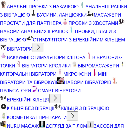
АНАЛЬНІ ПРОБКИ З НАКАЧКОЮ
АНАЛЬНІ ІГРАШКИ
З ВІБРАЦІЄЮ
БУСИНИ, ЛАНЦЮЖКИ
МАСАЖЕРИ
ПРОСТАТИ ДЛЯ ПАРТНЕРА
ПРОБКИ З ХВОСТАМИ
НАБОРИ АНАЛЬНИХ ІГРАШОК
ПРОБКИ, ПЛАГИ З
ВІБРАЦІЄЮ
СТИМУЛЯТОРИ З ЕРЕКЦІЙНИМ КІЛЬЦЕМ
ВІБРАТОРИ
ВАКУУМНІ СТИМУЛЯТОРИ КЛІТОРА
ВІБРАТОРИ G
ТОЧКИ
ВІБРАТОРИ-КРОЛИКИ
ВІБРОМАСАЖЕРИ
КЛІТОРАЛЬНІ ВІБРАТОРИ
МІКРОФОНИ
МІНІ
ВІБРАТОРИ ТА ВІБРОКУЛІ
НАБОРИ ВІБРАТОРІВ
ПУЛЬСАТОРИ
СМАРТ ВІБРАТОРИ
ЕРЕКЦІЙНІ КІЛЬЦЯ
КІЛЬЦЯ БЕЗ ВІБРАЦІЇ
КІЛЬЦЯ З ВІБРАЦІЄЮ
КОСМЕТИКА І ПРЕПАРАТИ
NURU МАСАЖ
ДОГЛЯД ЗА ТІЛОМ
ЗАСОБИ ДЛЯ