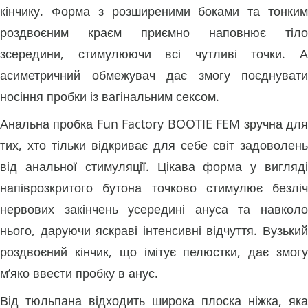
кінчику. Форма з розширеними боками та тонким
роздвоєним краєм приємно наповнює тіло
зсередини, стимулюючи всі чутливі точки. А
асиметричний обмежувач дає змогу поєднувати
носіння пробки із вагінальним сексом.
Анальна пробка Fun Factory BOOTIE FEM зручна для
тих, хто тільки відкриває для себе світ задоволень
від анальної стимуляції. Цікава форма у вигляді
напіврозкритого бутона точково стимулює безліч
нервових закінчень усередині ануса та навколо
нього, даруючи яскраві інтенсивні відчуття. Вузький
роздвоєний кінчик, що імітує пелюстки, дає змогу
м’яко ввести пробку в анус.
Від тюльпана відходить широка плоска ніжка, яка