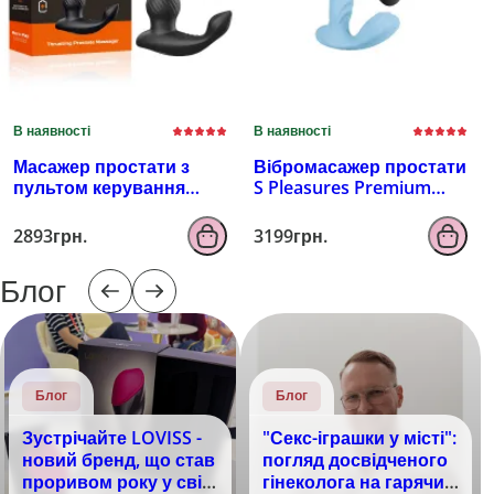
В наявності
В наявності
Масажер простати з
Вібромасажер простати
пультом керування
S Pleasures Premium
EROSPACE MEN'S PLAY
FUZZY, бірюзовий, з
B4
рельєфом, 10 режимів
2893грн.
3199грн.
вібрації
Блог
Блог
Блог
Зустрічайте LOVISS -
"Секс-іграшки у місті":
новий бренд, що став
погляд досвідченого
проривом року у світі
гінеколога на гарячий