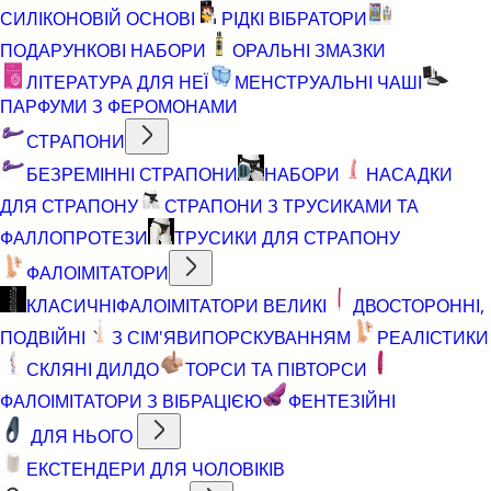
СИЛІКОНОВІЙ ОСНОВІ
РІДКІ ВІБРАТОРИ
ПОДАРУНКОВІ НАБОРИ
ОРАЛЬНІ ЗМАЗКИ
ЛІТЕРАТУРА ДЛЯ НЕЇ
МЕНСТРУАЛЬНІ ЧАШІ
ПАРФУМИ З ФЕРОМОНАМИ
СТРАПОНИ
БЕЗРЕМІННІ СТРАПОНИ
НАБОРИ
НАСАДКИ
ДЛЯ СТРАПОНУ
СТРАПОНИ З ТРУСИКАМИ ТА
ФАЛЛОПРОТЕЗИ
ТРУСИКИ ДЛЯ СТРАПОНУ
ФАЛОІМІТАТОРИ
КЛАСИЧНІ
ФАЛОІМІТАТОРИ ВЕЛИКІ
ДВОСТОРОННІ,
ПОДВІЙНІ
З СІМ'ЯВИПОРСКУВАННЯМ
РЕАЛІСТИКИ
СКЛЯНІ ДИЛДО
ТОРСИ ТА ПІВТОРСИ
ФАЛОІМІТАТОРИ З ВІБРАЦІЄЮ
ФЕНТЕЗІЙНІ
ДЛЯ НЬОГО
ЕКСТЕНДЕРИ ДЛЯ ЧОЛОВІКІВ