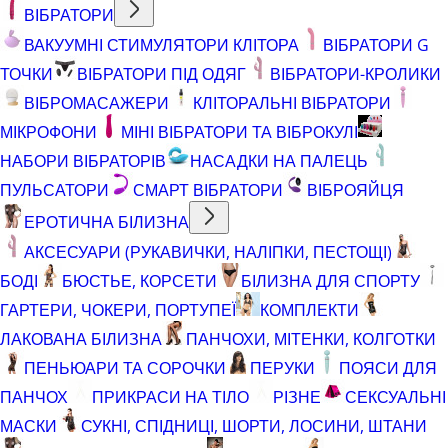
ВІБРАТОРИ
ВАКУУМНІ СТИМУЛЯТОРИ КЛІТОРА
ВІБРАТОРИ G
ТОЧКИ
ВІБРАТОРИ ПІД ОДЯГ
ВІБРАТОРИ-КРОЛИКИ
ВІБРОМАСАЖЕРИ
КЛІТОРАЛЬНІ ВІБРАТОРИ
МІКРОФОНИ
МІНІ ВІБРАТОРИ ТА ВІБРОКУЛІ
НАБОРИ ВІБРАТОРІВ
НАСАДКИ НА ПАЛЕЦЬ
ПУЛЬСАТОРИ
СМАРТ ВІБРАТОРИ
ВІБРОЯЙЦЯ
ЕРОТИЧНА БІЛИЗНА
АКСЕСУАРИ (РУКАВИЧКИ, НАЛІПКИ, ПЕСТОЩІ)
БОДІ
БЮСТЬЕ, КОРСЕТИ
БІЛИЗНА ДЛЯ СПОРТУ
ГАРТЕРИ, ЧОКЕРИ, ПОРТУПЕЇ
КОМПЛЕКТИ
ЛАКОВАНА БІЛИЗНА
ПАНЧОХИ, МІТЕНКИ, КОЛГОТКИ
ПЕНЬЮАРИ ТА СОРОЧКИ
ПЕРУКИ
ПОЯСИ ДЛЯ
ПАНЧОХ
ПРИКРАСИ НА ТІЛО
РІЗНЕ
СЕКСУАЛЬНІ
МАСКИ
СУКНІ, СПІДНИЦІ, ШОРТИ, ЛОСИНИ, ШТАНИ