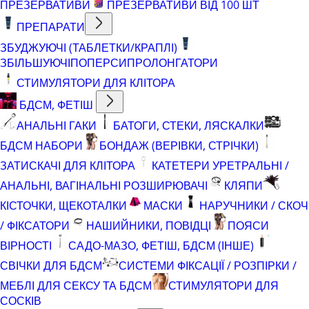
ПРЕЗЕРВАТИВИ
ПРЕЗЕРВАТИВИ ВІД 100 ШТ
ПРЕПАРАТИ
ЗБУДЖУЮЧІ (ТАБЛЕТКИ/КРАПЛІ)
ЗБІЛЬШУЮЧІ
ПОПЕРСИ
ПРОЛОНГАТОРИ
СТИМУЛЯТОРИ ДЛЯ КЛІТОРА
БДСМ, ФЕТІШ
АНАЛЬНІ ГАКИ
БАТОГИ, СТЕКИ, ЛЯСКАЛКИ
БДСМ НАБОРИ
БОНДАЖ (ВЕРІВКИ, СТРІЧКИ)
ЗАТИСКАЧІ ДЛЯ КЛІТОРА
КАТЕТЕРИ УРЕТРАЛЬНІ /
АНАЛЬНІ, ВАГІНАЛЬНІ РОЗШИРЮВАЧІ
КЛЯПИ
КІСТОЧКИ, ЩЕКОТАЛКИ
МАСКИ
НАРУЧНИКИ / СКОЧ
/ ФІКСАТОРИ
НАШИЙНИКИ, ПОВІДЦІ
ПОЯСИ
ВІРНОСТІ
САДО-МАЗО, ФЕТІШ, БДСМ (ІНШЕ)
СВІЧКИ ДЛЯ БДСМ
СИСТЕМИ ФІКСАЦІЇ / РОЗПІРКИ /
МЕБЛІ ДЛЯ СЕКСУ ТА БДСМ
СТИМУЛЯТОРИ ДЛЯ
СОСКІВ