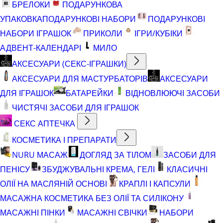
БРЕЛОКИ
ПОДАРУНКОВА
УПАКОВКА
ПОДАРУНКОВІ НАБОРИ
ПОДАРУНКОВІ
НАБОРИ ІГРАШОК
ПРИКОЛИ
ІГРИ/КУБІКИ
АДВЕНТ-КАЛЕНДАРІ
МИЛО
АКСЕСУАРИ (СЕКС-ІГРАШКИ)
АКСЕСУАРИ ДЛЯ МАСТУРБАТОРІВ
АКСЕСУАРИ
ДЛЯ ІГРАШОК
БАТАРЕЙКИ
ВІДНОВЛЮЮЧІ ЗАСОБИ
ЧИСТЯЧІ ЗАСОБИ ДЛЯ ІГРАШОК
СЕКС АПТЕЧКА
КОСМЕТИКА І ПРЕПАРАТИ
NURU МАСАЖ
ДОГЛЯД ЗА ТІЛОМ
ЗАСОБИ ДЛЯ
ПЕНІСУ
ЗБУДЖУВАЛЬНІ КРЕМА, ГЕЛІ
КЛАСИЧНІ
ОЛІЇ НА МАСЛЯНІЙ ОСНОВІ
КРАПЛІ І КАПСУЛИ
МАСАЖНА КОСМЕТИКА БЕЗ ОЛІЇ ТА СИЛІКОНУ
МАСАЖНІ ПІНКИ
МАСАЖНІ СВІЧКИ
НАБОРИ