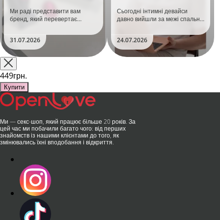
задоволення!
тренд
Ми раді представити вам
Сьогодні інтимні девайси
бренд, який перевертає
давно вийшли за межі спальні.
уявлення про інтимні іграшки
Дистанційне керування,
та вже встиг стати сенсацією
безшумні моторчики та
31.07.2026
24.07.2026
на міжнародній виставці API
стильний дизайн перетворили
Shanghai-2026!​LOVISS - це
їх на гаджет, який багато хто
поєднання унікальної естетики
використовує, тестує у
та бездога..
публічних місцях: у..
449грн.
Купити
Ми — секс-шоп, який працює більше 20 років. За
цей час ми побачили багато чого: від перших
знайомств із нашими клієнтами до того, як
змінювались їхні вподобання і відкриття.