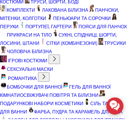
КОСТЮМИ
ТРУСИ, ШОРТИ, БОДІ
КОМПЛЕКТИ
ЛАКОВАНА БІЛИЗНА
ПАНЧОХИ,
МІТЕНКИ, КОЛГОТКИ
ПЕНЬЮАРИ ТА СОРОЧКИ
ПЕРУКИ
ПОРТУПЕЇ, ГАРТЕРИ
ПОЯСИ ДЛЯ ПАНЧОХ
ПРИКРАСИ НА ТІЛО
СУКНІ, СПІДНИЦІ, ШОРТИ,
ЛОСИНИ, ШТАНИ
СІТКИ (КОМБІНЕЗОНИ)
ТРУСИКИ
ЧОЛОВІЧА БІЛИЗНА
ІГРОВІ КОСТЮМИ
СЕКСУАЛЬНІ МАСКИ
РОМАНТИКА
БОМБОЧКИ ДЛЯ ВАННОЇ
ГЕЛЬ ДЛЯ ВАННОЇ
КІМНАТИ
ОСВІЖУВАЧІ ПОВІТРЯ ТА БІЛИЗНИ
ПОДАРУНКОВІ НАБОРИ КОСМЕТИКИ
СІЛЬ ТА ПІНА
ДЛЯ ВАННИ
ФАРБА, ПУДРА ТА КАРАМЕЛЬ ДЛЯ ТІЛА
ЗАСОБИ ДЛЯ ДОГЛЯДУ / АКСЕСУАРИ ДЛЯ ІГРАШОК