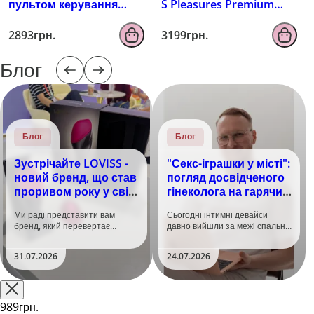
пультом керування
S Pleasures Premium
EROSPACE MEN'S PLAY
FUZZY, бірюзовий, з
B4
рельєфом, 10 режимів
2893грн.
3199грн.
вібрації
Блог
Блог
Блог
Зустрічайте LOVISS -
"Секс-іграшки у місті":
новий бренд, що став
погляд досвідченого
проривом року у світі
гінеколога на гарячий
задоволення!
тренд
Ми раді представити вам
Сьогодні інтимні девайси
бренд, який перевертає
давно вийшли за межі спальні.
уявлення про інтимні іграшки
Дистанційне керування,
та вже встиг стати сенсацією
безшумні моторчики та
31.07.2026
24.07.2026
на міжнародній виставці API
стильний дизайн перетворили
Shanghai-2026!​LOVISS - це
їх на гаджет, який багато хто
поєднання унікальної естетики
використовує, тестує у
та бездога..
публічних місцях: у..
989грн.