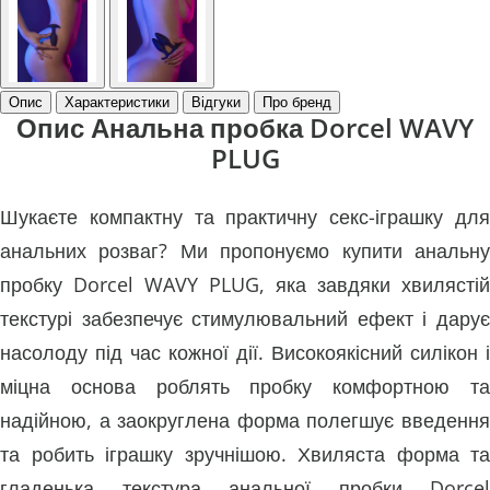
Опис
Характеристики
Відгуки
Про бренд
Опис Анальна пробка Dorcel WAVY
PLUG
Шукаєте компактну та практичну секс-іграшку для
анальних розваг? Ми пропонуємо купити анальну
пробку Dorcel WAVY PLUG, яка завдяки хвилястій
текстурі забезпечує стимулювальний ефект і дарує
насолоду під час кожної дії. Високоякісний силікон і
міцна основа роблять пробку комфортною та
надійною, а заокруглена форма полегшує введення
та робить іграшку зручнішою. Хвиляста форма та
гладенька текстура анальної пробки Dorcel