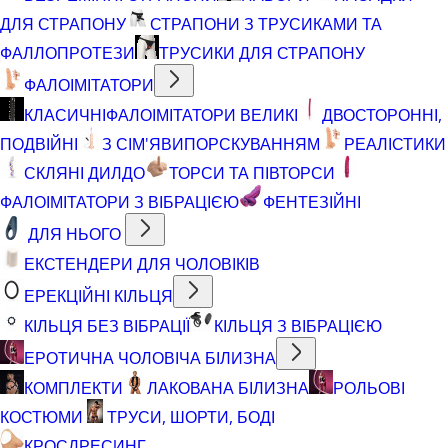
ДЛЯ СТРАПОНУ
СТРАПОНИ З ТРУСИКАМИ ТА
ФАЛЛОПРОТЕЗИ
ТРУСИКИ ДЛЯ СТРАПОНУ
ФАЛОІМІТАТОРИ
КЛАСИЧНІ
ФАЛОІМІТАТОРИ ВЕЛИКІ
ДВОСТОРОННІ,
ПОДВІЙНІ
З СІМ'ЯВИПОРСКУВАННЯМ
РЕАЛІСТИКИ
СКЛЯНІ ДИЛДО
ТОРСИ ТА ПІВТОРСИ
ФАЛОІМІТАТОРИ З ВІБРАЦІЄЮ
ФЕНТЕЗІЙНІ
ДЛЯ НЬОГО
ЕКСТЕНДЕРИ ДЛЯ ЧОЛОВІКІВ
ЕРЕКЦІЙНІ КІЛЬЦЯ
КІЛЬЦЯ БЕЗ ВІБРАЦІЇ
КІЛЬЦЯ З ВІБРАЦІЄЮ
ЕРОТИЧНА ЧОЛОВІЧА БІЛИЗНА
КОМПЛЕКТИ
ЛАКОВАНА БІЛИЗНА
РОЛЬОВІ
КОСТЮМИ
ТРУСИ, ШОРТИ, БОДІ
КРОСДРЕСИНГ