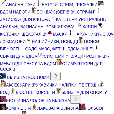
АНАЛЬНІ ГАКИ
БАТОГИ, СТЕКИ, ЛЯСКАЛКИ
БДСМ НАБОРИ
БОНДАЖ (ВЕРІВКИ, СТРІЧКИ)
ЗАТИСКАЧІ ДЛЯ КЛІТОРА
КАТЕТЕРИ УРЕТРАЛЬНІ /
АНАЛЬНІ, ВАГІНАЛЬНІ РОЗШИРЮВАЧІ
КЛЯПИ
КІСТОЧКИ, ЩЕКОТАЛКИ
МАСКИ
НАРУЧНИКИ / СКОЧ
/ ФІКСАТОРИ
НАШИЙНИКИ, ПОВІДЦІ
ПОЯСИ
ВІРНОСТІ
САДО-МАЗО, ФЕТІШ, БДСМ (ІНШЕ)
СВІЧКИ ДЛЯ БДСМ
СИСТЕМИ ФІКСАЦІЇ / РОЗПІРКИ /
МЕБЛІ ДЛЯ СЕКСУ ТА БДСМ
СТИМУЛЯТОРИ ДЛЯ
СОСКІВ
БІЛИЗНА І КОСТЮМИ
АКСЕСУАРИ (РУКАВИЧКИ,НАЛІПКИ, ПЕСТОЩІ)
БОДІ
БЮСТЬЕ, КОРСЕТИ
БІЛИЗНА ДЛЯ СПОРТУ
ЕРОТИЧНА ЧОЛОВІЧА БІЛИЗНА
КОМПЛЕКТИ
ЛАКОВАНА БІЛИЗНА
РОЛЬОВІ