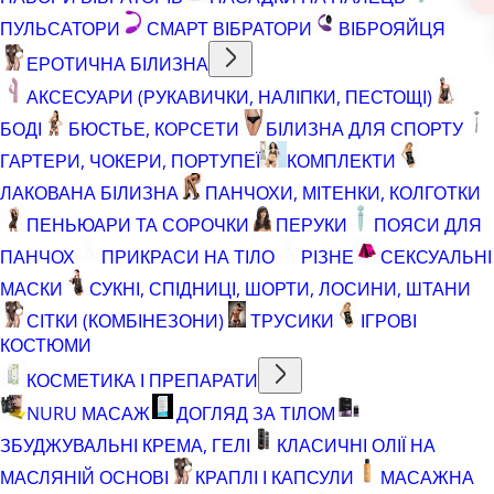
ПУЛЬСАТОРИ
СМАРТ ВІБРАТОРИ
ВІБРОЯЙЦЯ
ЕРОТИЧНА БІЛИЗНА
АКСЕСУАРИ (РУКАВИЧКИ, НАЛІПКИ, ПЕСТОЩІ)
БОДІ
БЮСТЬЕ, КОРСЕТИ
БІЛИЗНА ДЛЯ СПОРТУ
ГАРТЕРИ, ЧОКЕРИ, ПОРТУПЕЇ
КОМПЛЕКТИ
ЛАКОВАНА БІЛИЗНА
ПАНЧОХИ, МІТЕНКИ, КОЛГОТКИ
ПЕНЬЮАРИ ТА СОРОЧКИ
ПЕРУКИ
ПОЯСИ ДЛЯ
ПАНЧОХ
ПРИКРАСИ НА ТІЛО
РІЗНЕ
СЕКСУАЛЬНІ
МАСКИ
СУКНІ, СПІДНИЦІ, ШОРТИ, ЛОСИНИ, ШТАНИ
СІТКИ (КОМБІНЕЗОНИ)
ТРУСИКИ
ІГРОВІ
КОСТЮМИ
КОСМЕТИКА І ПРЕПАРАТИ
NURU МАСАЖ
ДОГЛЯД ЗА ТІЛОМ
ЗБУДЖУВАЛЬНІ КРЕМА, ГЕЛІ
КЛАСИЧНІ ОЛІЇ НА
МАСЛЯНІЙ ОСНОВІ
КРАПЛІ І КАПСУЛИ
МАСАЖНА