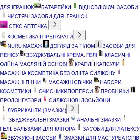
ДЛЯ ІГРАШОК
БАТАРЕЙКИ
ВІДНОВЛЮЮЧІ ЗАСОБИ
ЧИСТЯЧІ ЗАСОБИ ДЛЯ ІГРАШОК
СЕКС АПТЕЧКА
КОСМЕТИКА І ПРЕПАРАТИ
NURU МАСАЖ
ДОГЛЯД ЗА ТІЛОМ
ЗАСОБИ ДЛЯ
ПЕНІСУ
ЗБУДЖУВАЛЬНІ КРЕМА, ГЕЛІ
КЛАСИЧНІ
ОЛІЇ НА МАСЛЯНІЙ ОСНОВІ
КРАПЛІ І КАПСУЛИ
МАСАЖНА КОСМЕТИКА БЕЗ ОЛІЇ ТА СИЛІКОНУ
МАСАЖНІ ПІНКИ
МАСАЖНІ СВІЧКИ
НАБОРИ
КОСМЕТИКИ
ОЧИСНИКИ
ПОПЕРСИ
ПРОБНИКИ
ПРОЛОНГАТОРИ
СИЛІКОНОВІ ЛОСЬЙОНИ
ЛУБРИКАНТИ (ЗМАЗКИ)
ЗБУДЖУВАЛЬНІ ЗМАЗКИ
АНАЛЬНІ ЗМАЗКИ
ГЕЛІ, БАЛЬЗАМИ ДЛЯ КЛІТОРА
ЗАСОБИ ДЛЯ ЛАТЕКСУ
ЗВУЖУЮЧІ ЗАСОБИ
ЗМАЗКИ ДЛЯ МАСТУРБАТОРІВ