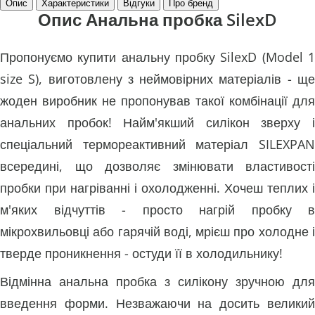
Опис
Характеристики
Відгуки
Про бренд
Опис Анальна пробка SilexD
Пропонуємо купити анальну пробку SilexD (Model 1
size S), виготовлену з неймовірних матеріалів - ще
жоден виробник не пропонував такої комбінації для
анальних пробок! Найм'якший силікон зверху і
спеціальний термореактивний матеріал SILEXPAN
всередині, що дозволяє змінювати властивості
пробки при нагріванні і охолодженні. Хочеш теплих і
м'яких відчуттів - просто нагрій пробку в
мікрохвильовці або гарячій воді, мрієш про холодне і
тверде проникнення - остуди її в холодильнику!
Відмінна анальна пробка з силікону зручною для
введення форми. Незважаючи на досить великий