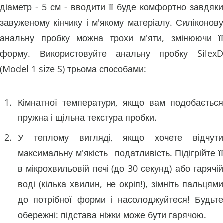
діаметр - 5 см - вводити її буде комфортно завдяки
завуженому кінчику і м'якому матеріалу. Силіконову
анальну пробку можна трохи м'яти, змінюючи її
форму. Використовуйте анальну пробку SilexD
(Model 1 size S) трьома способами:
Кімнатної температури, якщо вам подобається
пружна і щільна текстура пробки.
У теплому вигляді, якщо хочете відчути
максимальну м'якість і податливість. Підігрійте її
в мікрохвильовій печі (до 30 секунд) або гарячій
воді (кілька хвилин, не окріп!), зімніть пальцями
до потрібної форми і насолоджуйтеся! Будьте
обережні: підстава ніжки може бути гарячою.