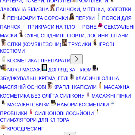
ГАРТЕРИ, ЧОКЕРИ, ПОРТУПЕЇ
КОМПЛЕКТИ
ЛАКОВАНА БІЛИЗНА
ПАНЧОХИ, МІТЕНКИ, КОЛГОТКИ
ПЕНЬЮАРИ ТА СОРОЧКИ
ПЕРУКИ
ПОЯСИ ДЛЯ
ПАНЧОХ
ПРИКРАСИ НА ТІЛО
РІЗНЕ
СЕКСУАЛЬНІ
МАСКИ
СУКНІ, СПІДНИЦІ, ШОРТИ, ЛОСИНИ, ШТАНИ
СІТКИ (КОМБІНЕЗОНИ)
ТРУСИКИ
ІГРОВІ
КОСТЮМИ
КОСМЕТИКА І ПРЕПАРАТИ
NURU МАСАЖ
ДОГЛЯД ЗА ТІЛОМ
ЗБУДЖУВАЛЬНІ КРЕМА, ГЕЛІ
КЛАСИЧНІ ОЛІЇ НА
МАСЛЯНІЙ ОСНОВІ
КРАПЛІ І КАПСУЛИ
МАСАЖНА
КОСМЕТИКА БЕЗ ОЛІЇ ТА СИЛІКОНУ
МАСАЖНІ ПІНКИ
МАСАЖНІ СВІЧКИ
НАБОРИ КОСМЕТИКИ
ПРОБНИКИ
СИЛІКОНОВІ ЛОСЬЙОНИ
СТИМУЛЯТОРИ ДЛЯ КЛІТОРА
КРОСДРЕСИНГ