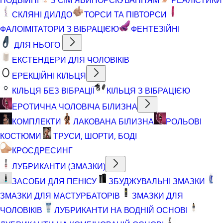
СКЛЯНІ ДИЛДО
ТОРСИ ТА ПІВТОРСИ
ФАЛОІМІТАТОРИ З ВІБРАЦІЄЮ
ФЕНТЕЗІЙНІ
ДЛЯ НЬОГО
ЕКСТЕНДЕРИ ДЛЯ ЧОЛОВІКІВ
ЕРЕКЦІЙНІ КІЛЬЦЯ
КІЛЬЦЯ БЕЗ ВІБРАЦІЇ
КІЛЬЦЯ З ВІБРАЦІЄЮ
ЕРОТИЧНА ЧОЛОВІЧА БІЛИЗНА
КОМПЛЕКТИ
ЛАКОВАНА БІЛИЗНА
РОЛЬОВІ
КОСТЮМИ
ТРУСИ, ШОРТИ, БОДІ
КРОСДРЕСИНГ
ЛУБРИКАНТИ (ЗМАЗКИ)
ЗАСОБИ ДЛЯ ПЕНІСУ
ЗБУДЖУВАЛЬНІ ЗМАЗКИ
ЗМАЗКИ ДЛЯ МАСТУРБАТОРІВ
ЗМАЗКИ ДЛЯ
ЧОЛОВІКІВ
ЛУБРИКАНТИ НА ВОДНІЙ ОСНОВІ