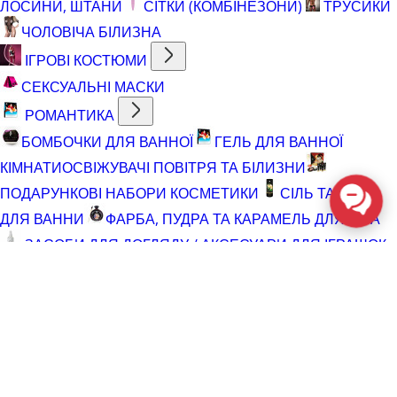
ЛОСИНИ, ШТАНИ
СІТКИ (КОМБІНЕЗОНИ)
ТРУСИКИ
ЧОЛОВІЧА БІЛИЗНА
ІГРОВІ КОСТЮМИ
СЕКСУАЛЬНІ МАСКИ
РОМАНТИКА
БОМБОЧКИ ДЛЯ ВАННОЇ
ГЕЛЬ ДЛЯ ВАННОЇ
КІМНАТИ
ОСВІЖУВАЧІ ПОВІТРЯ ТА БІЛИЗНИ
ПОДАРУНКОВІ НАБОРИ КОСМЕТИКИ
СІЛЬ ТА ПІНА
ДЛЯ ВАННИ
ФАРБА, ПУДРА ТА КАРАМЕЛЬ ДЛЯ ТІЛА
ЗАСОБИ ДЛЯ ДОГЛЯДУ / АКСЕСУАРИ ДЛЯ ІГРАШОК
АКСЕСУАРИ ДЛЯ МАСТУРБАТОРІВ
АКСЕСУАРИ
ДЛЯ ІГРАШОК
БАТАРЕЙКИ
ВІДНОВЛЮЮЧІ ЗАСОБИ
ЧИСТЯЧІ ЗАСОБИ ДЛЯ ІГРАШОК
ДОГЛЯД ЗА ТІЛОМ