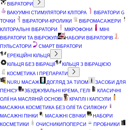
ВІБРАТОРИ
ВАКУУМНІ СТИМУЛЯТОРИ КЛІТОРА
ВІБРАТОРИ G
ТОЧКИ
ВІБРАТОРИ-КРОЛИКИ
ВІБРОМАСАЖЕРИ
КЛІТОРАЛЬНІ ВІБРАТОРИ
МІКРОФОНИ
МІНІ
ВІБРАТОРИ ТА ВІБРОКУЛІ
НАБОРИ ВІБРАТОРІВ
ПУЛЬСАТОРИ
СМАРТ ВІБРАТОРИ
ЕРЕКЦІЙНІ КІЛЬЦЯ
КІЛЬЦЯ БЕЗ ВІБРАЦІЇ
КІЛЬЦЯ З ВІБРАЦІЄЮ
КОСМЕТИКА І ПРЕПАРАТИ
NURU МАСАЖ
ДОГЛЯД ЗА ТІЛОМ
ЗАСОБИ ДЛЯ
ПЕНІСУ
ЗБУДЖУВАЛЬНІ КРЕМА, ГЕЛІ
КЛАСИЧНІ
ОЛІЇ НА МАСЛЯНІЙ ОСНОВІ
КРАПЛІ І КАПСУЛИ
МАСАЖНА КОСМЕТИКА БЕЗ ОЛІЇ ТА СИЛІКОНУ
МАСАЖНІ ПІНКИ
МАСАЖНІ СВІЧКИ
НАБОРИ
КОСМЕТИКИ
ОЧИСНИКИ
ПОПЕРСИ
ПРОБНИКИ