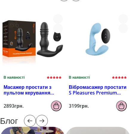
В наявності
В наявності
Масажер простати з
Вібромасажер простати
пультом керування
S Pleasures Premium
EROSPACE MEN'S PLAY
FUZZY, бірюзовий, з
B4
рельєфом, 10 режимів
2893грн.
3199грн.
вібрації
Блог