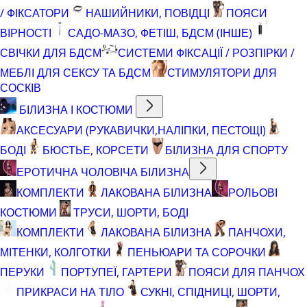
/ ФІКСАТОРИ
НАШИЙНИКИ, ПОВІДЦІ
ПОЯСИ
ВІРНОСТІ
САДО-МАЗО, ФЕТІШ, БДСМ (ІНШЕ)
СВІЧКИ ДЛЯ БДСМ
СИСТЕМИ ФІКСАЦІЇ / РОЗПІРКИ /
МЕБЛІ ДЛЯ СЕКСУ ТА БДСМ
СТИМУЛЯТОРИ ДЛЯ
СОСКІВ
БІЛИЗНА І КОСТЮМИ
АКСЕСУАРИ (РУКАВИЧКИ,НАЛІПКИ, ПЕСТОЩІ)
БОДІ
БЮСТЬЕ, КОРСЕТИ
БІЛИЗНА ДЛЯ СПОРТУ
ЕРОТИЧНА ЧОЛОВІЧА БІЛИЗНА
КОМПЛЕКТИ
ЛАКОВАНА БІЛИЗНА
РОЛЬОВІ
КОСТЮМИ
ТРУСИ, ШОРТИ, БОДІ
КОМПЛЕКТИ
ЛАКОВАНА БІЛИЗНА
ПАНЧОХИ,
МІТЕНКИ, КОЛГОТКИ
ПЕНЬЮАРИ ТА СОРОЧКИ
ПЕРУКИ
ПОРТУПЕЇ, ГАРТЕРИ
ПОЯСИ ДЛЯ ПАНЧОХ
ПРИКРАСИ НА ТІЛО
СУКНІ, СПІДНИЦІ, ШОРТИ,