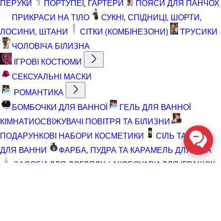
ПЕРУКИ
ПОРТУПЕЇ, ГАРТЕРИ
ПОЯСИ ДЛЯ ПАНЧОХ
ПРИКРАСИ НА ТІЛО
СУКНІ, СПІДНИЦІ, ШОРТИ,
ЛОСИНИ, ШТАНИ
СІТКИ (КОМБІНЕЗОНИ)
ТРУСИКИ
ЧОЛОВІЧА БІЛИЗНА
ІГРОВІ КОСТЮМИ
СЕКСУАЛЬНІ МАСКИ
РОМАНТИКА
БОМБОЧКИ ДЛЯ ВАННОЇ
ГЕЛЬ ДЛЯ ВАННОЇ
КІМНАТИ
ОСВІЖУВАЧІ ПОВІТРЯ ТА БІЛИЗНИ
ПОДАРУНКОВІ НАБОРИ КОСМЕТИКИ
СІЛЬ ТА ПІНА
ДЛЯ ВАННИ
ФАРБА, ПУДРА ТА КАРАМЕЛЬ ДЛЯ ТІЛА
ЗАСОБИ ДЛЯ ДОГЛЯДУ / АКСЕСУАРИ ДЛЯ ІГРАШОК
АКСЕСУАРИ ДЛЯ МАСТУРБАТОРІВ
АКСЕСУАРИ
ДЛЯ ІГРАШОК
БАТАРЕЙКИ
ВІДНОВЛЮЮЧІ ЗАСОБИ