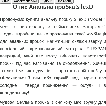
Опис
Характеристики
Відгуки
Про бренд
Опис Анальна пробка SilexD
Пропонуємо купити анальну пробку SilexD (Model 1
size L), виготовлену з неймовірних матеріалів!
Жоден виробник ще не пропонував такої комбінації
для анальних пробок! Найм’якший силікон зверху й
спеціальний термореактивний матеріал SILEXPAN
всередині, який дає змогу змінювати властивості
пробки під час нагрівання та охолодження. Хочеш
теплих і м’яких відчуттів — просто нагрій пробку в
мікрохвильовій печі або гарячій воді, мрієш про
холодне і тверде проникнення — остуди її в
холодильнику!
Чудова анальна пробка із силікону має зручну для