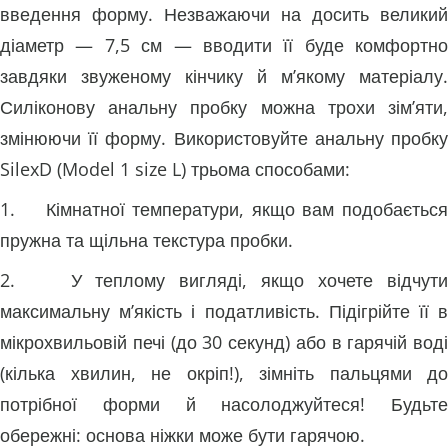
введення форму. Незважаючи на досить великий
діаметр — 7,5 см — вводити її буде комфортно
завдяки звуженому кінчику й м’якому матеріалу.
Силіконову анальну пробку можна трохи зім’яти,
змінюючи її форму. Використовуйте анальну пробку
SilexD (Model 1 size L) трьома способами:
1. Кімнатної температури, якщо вам подобається
пружна та щільна текстура пробки.
2. У теплому вигляді, якщо хочете відчути
максимальну м’якість і податливість. Підігрійте її в
мікрохвильовій печі (до 30 секунд) або в гарячій воді
(кілька хвилин, не окріп!), зімніть пальцями до
потрібної форми й насолоджуйтеся! Будьте
обережні: основа ніжки може бути гарячою.