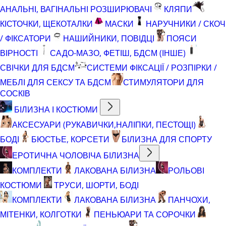
АНАЛЬНІ, ВАГІНАЛЬНІ РОЗШИРЮВАЧІ
КЛЯПИ
КІСТОЧКИ, ЩЕКОТАЛКИ
МАСКИ
НАРУЧНИКИ / СКОЧ
/ ФІКСАТОРИ
НАШИЙНИКИ, ПОВІДЦІ
ПОЯСИ
ВІРНОСТІ
САДО-МАЗО, ФЕТІШ, БДСМ (ІНШЕ)
СВІЧКИ ДЛЯ БДСМ
СИСТЕМИ ФІКСАЦІЇ / РОЗПІРКИ /
МЕБЛІ ДЛЯ СЕКСУ ТА БДСМ
СТИМУЛЯТОРИ ДЛЯ
СОСКІВ
БІЛИЗНА І КОСТЮМИ
АКСЕСУАРИ (РУКАВИЧКИ,НАЛІПКИ, ПЕСТОЩІ)
БОДІ
БЮСТЬЕ, КОРСЕТИ
БІЛИЗНА ДЛЯ СПОРТУ
ЕРОТИЧНА ЧОЛОВІЧА БІЛИЗНА
КОМПЛЕКТИ
ЛАКОВАНА БІЛИЗНА
РОЛЬОВІ
КОСТЮМИ
ТРУСИ, ШОРТИ, БОДІ
КОМПЛЕКТИ
ЛАКОВАНА БІЛИЗНА
ПАНЧОХИ,
МІТЕНКИ, КОЛГОТКИ
ПЕНЬЮАРИ ТА СОРОЧКИ