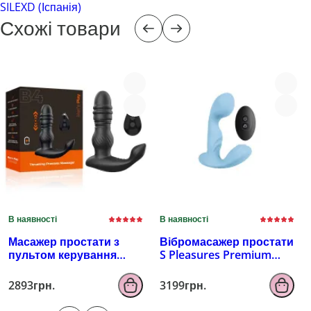
SILEXD (Іспанія)
Схожі товари
В наявності
В наявності
Масажер простати з
Вібромасажер простати
пультом керування
S Pleasures Premium
EROSPACE MEN'S PLAY
FUZZY, бірюзовий, з
B4
рельєфом, 10 режимів
2893грн.
3199грн.
вібрації