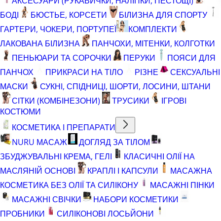
АКСЕСУАРИ (РУКАВИЧКИ, НАЛІПКИ, ПЕСТОЩІ)
БОДІ
БЮСТЬЕ, КОРСЕТИ
БІЛИЗНА ДЛЯ СПОРТУ
ГАРТЕРИ, ЧОКЕРИ, ПОРТУПЕЇ
КОМПЛЕКТИ
ЛАКОВАНА БІЛИЗНА
ПАНЧОХИ, МІТЕНКИ, КОЛГОТКИ
ПЕНЬЮАРИ ТА СОРОЧКИ
ПЕРУКИ
ПОЯСИ ДЛЯ
ПАНЧОХ
ПРИКРАСИ НА ТІЛО
РІЗНЕ
СЕКСУАЛЬНІ
МАСКИ
СУКНІ, СПІДНИЦІ, ШОРТИ, ЛОСИНИ, ШТАНИ
СІТКИ (КОМБІНЕЗОНИ)
ТРУСИКИ
ІГРОВІ
КОСТЮМИ
КОСМЕТИКА І ПРЕПАРАТИ
NURU МАСАЖ
ДОГЛЯД ЗА ТІЛОМ
ЗБУДЖУВАЛЬНІ КРЕМА, ГЕЛІ
КЛАСИЧНІ ОЛІЇ НА
МАСЛЯНІЙ ОСНОВІ
КРАПЛІ І КАПСУЛИ
МАСАЖНА
КОСМЕТИКА БЕЗ ОЛІЇ ТА СИЛІКОНУ
МАСАЖНІ ПІНКИ
МАСАЖНІ СВІЧКИ
НАБОРИ КОСМЕТИКИ
ПРОБНИКИ
СИЛІКОНОВІ ЛОСЬЙОНИ