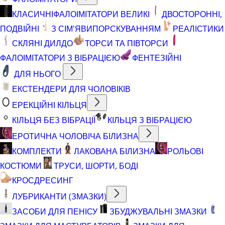
КЛАСИЧНІ
ФАЛОІМІТАТОРИ ВЕЛИКІ
ДВОСТОРОННІ,
ПОДВІЙНІ
З СІМ'ЯВИПОРСКУВАННЯМ
РЕАЛІСТИКИ
СКЛЯНІ ДИЛДО
ТОРСИ ТА ПІВТОРСИ
ФАЛОІМІТАТОРИ З ВІБРАЦІЄЮ
ФЕНТЕЗІЙНІ
ДЛЯ НЬОГО
ЕКСТЕНДЕРИ ДЛЯ ЧОЛОВІКІВ
ЕРЕКЦІЙНІ КІЛЬЦЯ
КІЛЬЦЯ БЕЗ ВІБРАЦІЇ
КІЛЬЦЯ З ВІБРАЦІЄЮ
ЕРОТИЧНА ЧОЛОВІЧА БІЛИЗНА
КОМПЛЕКТИ
ЛАКОВАНА БІЛИЗНА
РОЛЬОВІ
КОСТЮМИ
ТРУСИ, ШОРТИ, БОДІ
КРОСДРЕСИНГ
ЛУБРИКАНТИ (ЗМАЗКИ)
ЗАСОБИ ДЛЯ ПЕНІСУ
ЗБУДЖУВАЛЬНІ ЗМАЗКИ