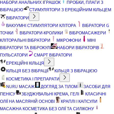
НАБОРИ АНАЛЬНИХ ІГРАШОК
ПРОБКИ, ПЛАГИ З
ВІБРАЦІЄЮ
СТИМУЛЯТОРИ З ЕРЕКЦІЙНИМ КІЛЬЦЕМ
ВІБРАТОРИ
ВАКУУМНІ СТИМУЛЯТОРИ КЛІТОРА
ВІБРАТОРИ G
ТОЧКИ
ВІБРАТОРИ-КРОЛИКИ
ВІБРОМАСАЖЕРИ
КЛІТОРАЛЬНІ ВІБРАТОРИ
МІКРОФОНИ
МІНІ
ВІБРАТОРИ ТА ВІБРОКУЛІ
НАБОРИ ВІБРАТОРІВ
ПУЛЬСАТОРИ
СМАРТ ВІБРАТОРИ
ЕРЕКЦІЙНІ КІЛЬЦЯ
КІЛЬЦЯ БЕЗ ВІБРАЦІЇ
КІЛЬЦЯ З ВІБРАЦІЄЮ
КОСМЕТИКА І ПРЕПАРАТИ
NURU МАСАЖ
ДОГЛЯД ЗА ТІЛОМ
ЗАСОБИ ДЛЯ
ПЕНІСУ
ЗБУДЖУВАЛЬНІ КРЕМА, ГЕЛІ
КЛАСИЧНІ
ОЛІЇ НА МАСЛЯНІЙ ОСНОВІ
КРАПЛІ І КАПСУЛИ
МАСАЖНА КОСМЕТИКА БЕЗ ОЛІЇ ТА СИЛІКОНУ