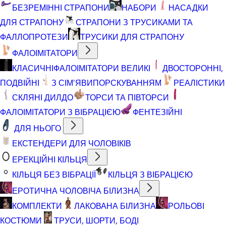
БЕЗРЕМІННІ СТРАПОНИ
НАБОРИ
НАСАДКИ
ДЛЯ СТРАПОНУ
СТРАПОНИ З ТРУСИКАМИ ТА
ФАЛЛОПРОТЕЗИ
ТРУСИКИ ДЛЯ СТРАПОНУ
ФАЛОІМІТАТОРИ
КЛАСИЧНІ
ФАЛОІМІТАТОРИ ВЕЛИКІ
ДВОСТОРОННІ,
ПОДВІЙНІ
З СІМ'ЯВИПОРСКУВАННЯМ
РЕАЛІСТИКИ
СКЛЯНІ ДИЛДО
ТОРСИ ТА ПІВТОРСИ
ФАЛОІМІТАТОРИ З ВІБРАЦІЄЮ
ФЕНТЕЗІЙНІ
ДЛЯ НЬОГО
ЕКСТЕНДЕРИ ДЛЯ ЧОЛОВІКІВ
ЕРЕКЦІЙНІ КІЛЬЦЯ
КІЛЬЦЯ БЕЗ ВІБРАЦІЇ
КІЛЬЦЯ З ВІБРАЦІЄЮ
ЕРОТИЧНА ЧОЛОВІЧА БІЛИЗНА
КОМПЛЕКТИ
ЛАКОВАНА БІЛИЗНА
РОЛЬОВІ
КОСТЮМИ
ТРУСИ, ШОРТИ, БОДІ