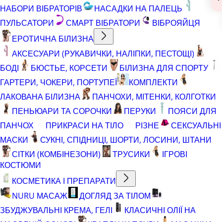
НАБОРИ ВІБРАТОРІВ
НАСАДКИ НА ПАЛЕЦЬ
ПУЛЬСАТОРИ
СМАРТ ВІБРАТОРИ
ВІБРОЯЙЦЯ
ЕРОТИЧНА БІЛИЗНА
АКСЕСУАРИ (РУКАВИЧКИ, НАЛІПКИ, ПЕСТОЩІ)
БОДІ
БЮСТЬЕ, КОРСЕТИ
БІЛИЗНА ДЛЯ СПОРТУ
ГАРТЕРИ, ЧОКЕРИ, ПОРТУПЕЇ
КОМПЛЕКТИ
ЛАКОВАНА БІЛИЗНА
ПАНЧОХИ, МІТЕНКИ, КОЛГОТКИ
ПЕНЬЮАРИ ТА СОРОЧКИ
ПЕРУКИ
ПОЯСИ ДЛЯ
ПАНЧОХ
ПРИКРАСИ НА ТІЛО
РІЗНЕ
СЕКСУАЛЬНІ
МАСКИ
СУКНІ, СПІДНИЦІ, ШОРТИ, ЛОСИНИ, ШТАНИ
СІТКИ (КОМБІНЕЗОНИ)
ТРУСИКИ
ІГРОВІ
КОСТЮМИ
КОСМЕТИКА І ПРЕПАРАТИ
NURU МАСАЖ
ДОГЛЯД ЗА ТІЛОМ
ЗБУДЖУВАЛЬНІ КРЕМА, ГЕЛІ
КЛАСИЧНІ ОЛІЇ НА