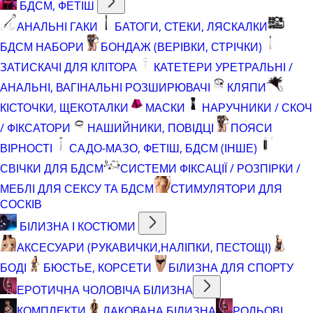
БДСМ, ФЕТІШ
АНАЛЬНІ ГАКИ
БАТОГИ, СТЕКИ, ЛЯСКАЛКИ
БДСМ НАБОРИ
БОНДАЖ (ВЕРІВКИ, СТРІЧКИ)
ЗАТИСКАЧІ ДЛЯ КЛІТОРА
КАТЕТЕРИ УРЕТРАЛЬНІ /
АНАЛЬНІ, ВАГІНАЛЬНІ РОЗШИРЮВАЧІ
КЛЯПИ
КІСТОЧКИ, ЩЕКОТАЛКИ
МАСКИ
НАРУЧНИКИ / СКОЧ
/ ФІКСАТОРИ
НАШИЙНИКИ, ПОВІДЦІ
ПОЯСИ
ВІРНОСТІ
САДО-МАЗО, ФЕТІШ, БДСМ (ІНШЕ)
СВІЧКИ ДЛЯ БДСМ
СИСТЕМИ ФІКСАЦІЇ / РОЗПІРКИ /
МЕБЛІ ДЛЯ СЕКСУ ТА БДСМ
СТИМУЛЯТОРИ ДЛЯ
СОСКІВ
БІЛИЗНА І КОСТЮМИ
АКСЕСУАРИ (РУКАВИЧКИ,НАЛІПКИ, ПЕСТОЩІ)
БОДІ
БЮСТЬЕ, КОРСЕТИ
БІЛИЗНА ДЛЯ СПОРТУ
ЕРОТИЧНА ЧОЛОВІЧА БІЛИЗНА
КОМПЛЕКТИ
ЛАКОВАНА БІЛИЗНА
РОЛЬОВІ