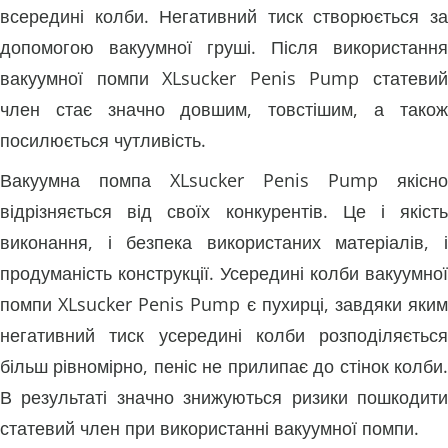
всередині колби. Негативний тиск створюється за
допомогою вакуумної груші. Після використання
вакуумної помпи XLsucker Penis Pump статевий
член стає значно довшим, товстішим, а також
посилюється чутливість.
Вакуумна помпа XLsucker Penis Pump якісно
відрізняється від своїх конкурентів. Це і якість
виконання, і безпека використаних матеріалів, і
продуманість конструкції. Усередині колби вакуумної
помпи XLsucker Penis Pump є пухирці, завдяки яким
негативний тиск усередині колби розподіляється
більш рівномірно, пеніс не прилипає до стінок колби.
В результаті значно знижуються ризики пошкодити
статевий член при використанні вакуумної помпи.