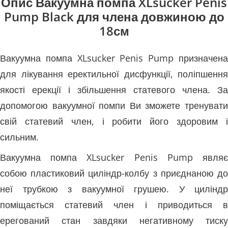
Опис Вакуумна помпа XLsucker Penis
Pump Black для члена довжиною до
18см
Вакуумна помпа XLsucker Penis Pump призначена
для лікування еректильної дисфункції, поліпшення
якості ерекції і збільшення статевого члена. За
допомогою вакуумної помпи Ви зможете тренувати
свій статевий член, і робити його здоровим і
сильним.
Вакуумна помпа XLsucker Penis Pump являє
собою пластиковий циліндр-колбу з приєднаною до
неї трубкою з вакуумної грушею. У циліндр
поміщається статевий член і приводиться в
ерегований стан завдяки негативному тиску