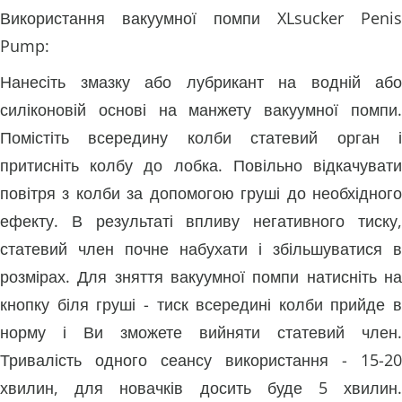
Використання вакуумної помпи XLsucker Penis
Pump:
Нанесіть змазку або лубрикант на водній або
силіконовій основі на манжету вакуумної помпи.
Помістіть всередину колби статевий орган і
притисніть колбу до лобка. Повільно відкачувати
повітря з колби за допомогою груші до необхідного
ефекту. В результаті впливу негативного тиску,
статевий член почне набухати і збільшуватися в
розмірах. Для зняття вакуумної помпи натисніть на
кнопку біля груші - тиск всередині колби прийде в
норму і Ви зможете вийняти статевий член.
Тривалість одного сеансу використання - 15-20
хвилин, для новачків досить буде 5 хвилин.