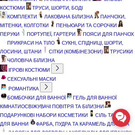
КОСТЮМИ
ТРУСИ, ШОРТИ, БОДІ
КОМПЛЕКТИ
ЛАКОВАНА БІЛИЗНА
ПАНЧОХИ,
МІТЕНКИ, КОЛГОТКИ
ПЕНЬЮАРИ ТА СОРОЧКИ
ПЕРУКИ
ПОРТУПЕЇ, ГАРТЕРИ
ПОЯСИ ДЛЯ ПАНЧОХ
ПРИКРАСИ НА ТІЛО
СУКНІ, СПІДНИЦІ, ШОРТИ,
ЛОСИНИ, ШТАНИ
СІТКИ (КОМБІНЕЗОНИ)
ТРУСИКИ
ЧОЛОВІЧА БІЛИЗНА
ІГРОВІ КОСТЮМИ
СЕКСУАЛЬНІ МАСКИ
РОМАНТИКА
БОМБОЧКИ ДЛЯ ВАННОЇ
ГЕЛЬ ДЛЯ ВАННОЇ
КІМНАТИ
ОСВІЖУВАЧІ ПОВІТРЯ ТА БІЛИЗНИ
ПОДАРУНКОВІ НАБОРИ КОСМЕТИКИ
СІЛЬ ТА ПІНА
ДЛЯ ВАННИ
ФАРБА, ПУДРА ТА КАРАМЕЛЬ ДЛЯ ТІЛА
ЗАСОБИ ДЛЯ ДОГЛЯДУ / АКСЕСУАРИ ДЛЯ ІГРАШОК