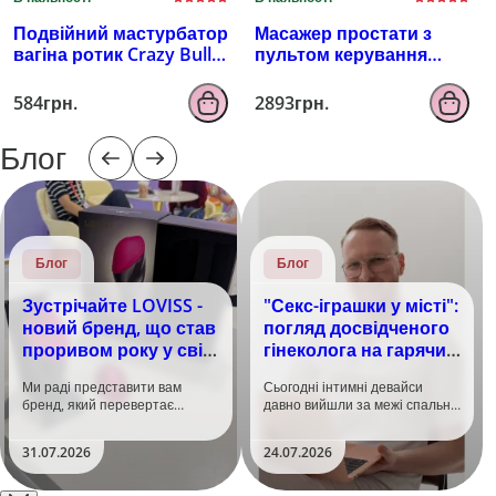
Подвійний мастурбатор
Масажер простати з
вагіна ротик Crazy Bull
пультом керування
Zoey, тілесний
EROSPACE MEN'S PLAY
B4
584грн.
2893грн.
Блог
Блог
Блог
Зустрічайте LOVISS -
"Секс-іграшки у місті":
новий бренд, що став
погляд досвідченого
проривом року у світі
гінеколога на гарячий
задоволення!
тренд
Ми раді представити вам
Сьогодні інтимні девайси
бренд, який перевертає
давно вийшли за межі спальні.
уявлення про інтимні іграшки
Дистанційне керування,
та вже встиг стати сенсацією
безшумні моторчики та
31.07.2026
24.07.2026
на міжнародній виставці API
стильний дизайн перетворили
Shanghai-2026!​LOVISS - це
їх на гаджет, який багато хто
поєднання унікальної естетики
використовує, тестує у