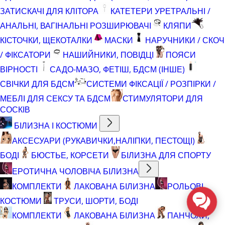
ЗАТИСКАЧІ ДЛЯ КЛІТОРА
КАТЕТЕРИ УРЕТРАЛЬНІ /
АНАЛЬНІ, ВАГІНАЛЬНІ РОЗШИРЮВАЧІ
КЛЯПИ
КІСТОЧКИ, ЩЕКОТАЛКИ
МАСКИ
НАРУЧНИКИ / СКОЧ
/ ФІКСАТОРИ
НАШИЙНИКИ, ПОВІДЦІ
ПОЯСИ
ВІРНОСТІ
САДО-МАЗО, ФЕТІШ, БДСМ (ІНШЕ)
СВІЧКИ ДЛЯ БДСМ
СИСТЕМИ ФІКСАЦІЇ / РОЗПІРКИ /
МЕБЛІ ДЛЯ СЕКСУ ТА БДСМ
СТИМУЛЯТОРИ ДЛЯ
СОСКІВ
БІЛИЗНА І КОСТЮМИ
АКСЕСУАРИ (РУКАВИЧКИ,НАЛІПКИ, ПЕСТОЩІ)
БОДІ
БЮСТЬЕ, КОРСЕТИ
БІЛИЗНА ДЛЯ СПОРТУ
ЕРОТИЧНА ЧОЛОВІЧА БІЛИЗНА
КОМПЛЕКТИ
ЛАКОВАНА БІЛИЗНА
РОЛЬОВІ
КОСТЮМИ
ТРУСИ, ШОРТИ, БОДІ
КОМПЛЕКТИ
ЛАКОВАНА БІЛИЗНА
ПАНЧОХИ,