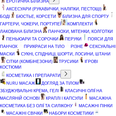
ЕРОТИЧНА БІЛИЗНА
АКСЕСУАРИ (РУКАВИЧКИ, НАЛІПКИ, ПЕСТОЩІ)
БОДІ
БЮСТЬЕ, КОРСЕТИ
БІЛИЗНА ДЛЯ СПОРТУ
ГАРТЕРИ, ЧОКЕРИ, ПОРТУПЕЇ
КОМПЛЕКТИ
ЛАКОВАНА БІЛИЗНА
ПАНЧОХИ, МІТЕНКИ, КОЛГОТКИ
ПЕНЬЮАРИ ТА СОРОЧКИ
ПЕРУКИ
ПОЯСИ ДЛЯ
ПАНЧОХ
ПРИКРАСИ НА ТІЛО
РІЗНЕ
СЕКСУАЛЬНІ
МАСКИ
СУКНІ, СПІДНИЦІ, ШОРТИ, ЛОСИНИ, ШТАНИ
СІТКИ (КОМБІНЕЗОНИ)
ТРУСИКИ
ІГРОВІ
КОСТЮМИ
КОСМЕТИКА І ПРЕПАРАТИ
NURU МАСАЖ
ДОГЛЯД ЗА ТІЛОМ
ЗБУДЖУВАЛЬНІ КРЕМА, ГЕЛІ
КЛАСИЧНІ ОЛІЇ НА
МАСЛЯНІЙ ОСНОВІ
КРАПЛІ І КАПСУЛИ
МАСАЖНА
КОСМЕТИКА БЕЗ ОЛІЇ ТА СИЛІКОНУ
МАСАЖНІ ПІНКИ
МАСАЖНІ СВІЧКИ
НАБОРИ КОСМЕТИКИ