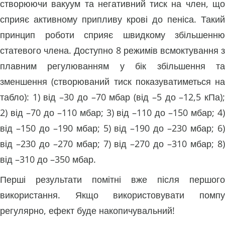
створюючи вакуум та негативний тиск на член, що
сприяє активному припливу крові до пеніса. Такий
принцип роботи сприяє швидкому збільшенню
статевого члена. Доступно 8 режимів всмоктування з
плавним регулюванням у бік збільшення та
зменшення (створюваний тиск показуватиметься на
табло): 1) від –30 до –70 мбар (від –5 до –12,5 кПа);
2) від –70 до –110 мбар; 3) від –110 до –150 мбар; 4)
від –150 до –190 мбар; 5) від –190 до –230 мбар; 6)
від –230 до –270 мбар; 7) від –270 до –310 мбар; 8)
від –310 до –350 мбар.
Перші результати помітні вже після першого
використання. Якщо використовувати помпу
регулярно, ефект буде накопичувальний!