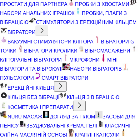
ПРОСТАТИ ДЛЯ ПАРТНЕРА
ПРОБКИ З ХВОСТАМИ
НАБОРИ АНАЛЬНИХ ІГРАШОК
ПРОБКИ, ПЛАГИ З
ВІБРАЦІЄЮ
СТИМУЛЯТОРИ З ЕРЕКЦІЙНИМ КІЛЬЦЕМ
ВІБРАТОРИ
ВАКУУМНІ СТИМУЛЯТОРИ КЛІТОРА
ВІБРАТОРИ G
ТОЧКИ
ВІБРАТОРИ-КРОЛИКИ
ВІБРОМАСАЖЕРИ
КЛІТОРАЛЬНІ ВІБРАТОРИ
МІКРОФОНИ
МІНІ
ВІБРАТОРИ ТА ВІБРОКУЛІ
НАБОРИ ВІБРАТОРІВ
ПУЛЬСАТОРИ
СМАРТ ВІБРАТОРИ
ЕРЕКЦІЙНІ КІЛЬЦЯ
КІЛЬЦЯ БЕЗ ВІБРАЦІЇ
КІЛЬЦЯ З ВІБРАЦІЄЮ
КОСМЕТИКА І ПРЕПАРАТИ
NURU МАСАЖ
ДОГЛЯД ЗА ТІЛОМ
ЗАСОБИ ДЛЯ
ПЕНІСУ
ЗБУДЖУВАЛЬНІ КРЕМА, ГЕЛІ
КЛАСИЧНІ
ОЛІЇ НА МАСЛЯНІЙ ОСНОВІ
КРАПЛІ І КАПСУЛИ