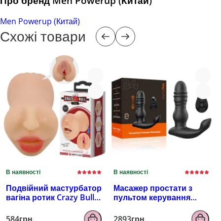
Про бренд Men Powerup (Китай)
Men Powerup (Китай)
Схожі товари
В наявності
В наявності
Подвійний мастурбатор
Масажер простати з
вагіна ротик Crazy Bull
пультом керування
Zoey, тілесний
EROSPACE MEN'S PLAY
B4
584грн.
2893грн.