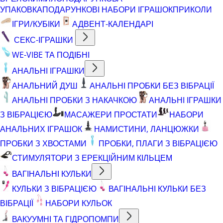
УПАКОВКА
ПОДАРУНКОВІ НАБОРИ ІГРАШОК
ПРИКОЛИ
ІГРИ/КУБІКИ
АДВЕНТ-КАЛЕНДАРІ
СЕКС-ІГРАШКИ
WE-VIBE ТА ПОДІБНІ
АНАЛЬНІ ІГРАШКИ
АНАЛЬНИЙ ДУШ
АНАЛЬНІ ПРОБКИ БЕЗ ВІБРАЦІЇ
АНАЛЬНІ ПРОБКИ З НАКАЧКОЮ
АНАЛЬНІ ІГРАШКИ
З ВІБРАЦІЄЮ
МАСАЖЕРИ ПРОСТАТИ
НАБОРИ
АНАЛЬНИХ ІГРАШОК
НАМИСТИНИ, ЛАНЦЮЖКИ
ПРОБКИ З ХВОСТАМИ
ПРОБКИ, ПЛАГИ З ВІБРАЦІЄЮ
СТИМУЛЯТОРИ З ЕРЕКЦІЙНИМ КІЛЬЦЕМ
ВАГІНАЛЬНІ КУЛЬКИ
КУЛЬКИ З ВІБРАЦІЄЮ
ВАГІНАЛЬНІ КУЛЬКИ БЕЗ
ВІБРАЦІЇ
НАБОРИ КУЛЬОК
ВАКУУМНІ ТА ГІДРОПОМПИ