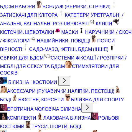
БДСМ НАБОРИ
БОНДАЖ (ВЕРІВКИ, СТРІЧКИ)
ЗАТИСКАЧІ ДЛЯ КЛІТОРА
КАТЕТЕРИ УРЕТРАЛЬНІ /
АНАЛЬНІ, ВАГІНАЛЬНІ РОЗШИРЮВАЧІ
КЛЯПИ
КІСТОЧКИ, ЩЕКОТАЛКИ
МАСКИ
НАРУЧНИКИ / СКОЧ
/ ФІКСАТОРИ
НАШИЙНИКИ, ПОВІДЦІ
ПОЯСИ
ВІРНОСТІ
САДО-МАЗО, ФЕТІШ, БДСМ (ІНШЕ)
СВІЧКИ ДЛЯ БДСМ
СИСТЕМИ ФІКСАЦІЇ / РОЗПІРКИ /
МЕБЛІ ДЛЯ СЕКСУ ТА БДСМ
СТИМУЛЯТОРИ ДЛЯ
СОСКІВ
БІЛИЗНА І КОСТЮМИ
АКСЕСУАРИ (РУКАВИЧКИ,НАЛІПКИ, ПЕСТОЩІ)
БОДІ
БЮСТЬЕ, КОРСЕТИ
БІЛИЗНА ДЛЯ СПОРТУ
ЕРОТИЧНА ЧОЛОВІЧА БІЛИЗНА
КОМПЛЕКТИ
ЛАКОВАНА БІЛИЗНА
РОЛЬОВІ
КОСТЮМИ
ТРУСИ, ШОРТИ, БОДІ