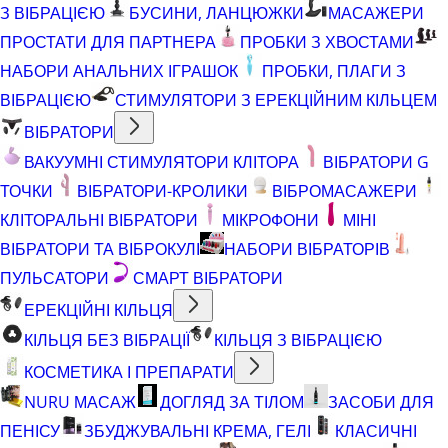
З ВІБРАЦІЄЮ
БУСИНИ, ЛАНЦЮЖКИ
МАСАЖЕРИ
ПРОСТАТИ ДЛЯ ПАРТНЕРА
ПРОБКИ З ХВОСТАМИ
НАБОРИ АНАЛЬНИХ ІГРАШОК
ПРОБКИ, ПЛАГИ З
ВІБРАЦІЄЮ
СТИМУЛЯТОРИ З ЕРЕКЦІЙНИМ КІЛЬЦЕМ
ВІБРАТОРИ
ВАКУУМНІ СТИМУЛЯТОРИ КЛІТОРА
ВІБРАТОРИ G
ТОЧКИ
ВІБРАТОРИ-КРОЛИКИ
ВІБРОМАСАЖЕРИ
КЛІТОРАЛЬНІ ВІБРАТОРИ
МІКРОФОНИ
МІНІ
ВІБРАТОРИ ТА ВІБРОКУЛІ
НАБОРИ ВІБРАТОРІВ
ПУЛЬСАТОРИ
СМАРТ ВІБРАТОРИ
ЕРЕКЦІЙНІ КІЛЬЦЯ
КІЛЬЦЯ БЕЗ ВІБРАЦІЇ
КІЛЬЦЯ З ВІБРАЦІЄЮ
КОСМЕТИКА І ПРЕПАРАТИ
NURU МАСАЖ
ДОГЛЯД ЗА ТІЛОМ
ЗАСОБИ ДЛЯ
ПЕНІСУ
ЗБУДЖУВАЛЬНІ КРЕМА, ГЕЛІ
КЛАСИЧНІ