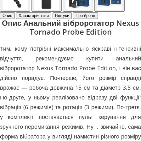
Опис
Характеристики
Відгуки
Про бренд
Опис Анальний віброротатор Nexus
Tornado Probe Edition
Тим, кому потрібні максимально яскраві інтенсивні
відчуття, рекомендуємо купити анальний
віброротатор Nexus Tornado Probe Edition, і він вас
дійсно порадує. По-перше, його розмір справді
вражає — робоча довжина 15 см та діаметр 3,5 см.
По-друге, у ньому реалізовано відразу дві функції:
вібрація (6 режимів) та ротація (3 режими). По-третє,
у комплекті постачається пульт керування для
зручного перемикання режимів. Ну і, звичайно, сама
форма вібратора у вигляді намистин різного розміру