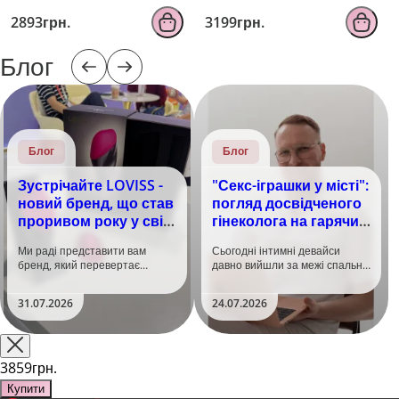
EROSPACE MEN'S PLAY
FUZZY, бірюзовий, з
B4
рельєфом, 10 режимів
2893грн.
3199грн.
вібрації
Блог
Блог
Блог
Зустрічайте LOVISS -
"Секс-іграшки у місті":
новий бренд, що став
погляд досвідченого
проривом року у світі
гінеколога на гарячий
задоволення!
тренд
Ми раді представити вам
Сьогодні інтимні девайси
бренд, який перевертає
давно вийшли за межі спальні.
уявлення про інтимні іграшки
Дистанційне керування,
та вже встиг стати сенсацією
безшумні моторчики та
31.07.2026
24.07.2026
на міжнародній виставці API
стильний дизайн перетворили
Shanghai-2026!​LOVISS - це
їх на гаджет, який багато хто
поєднання унікальної естетики
використовує, тестує у
та бездога..
публічних місцях: у..
3859грн.
Купити