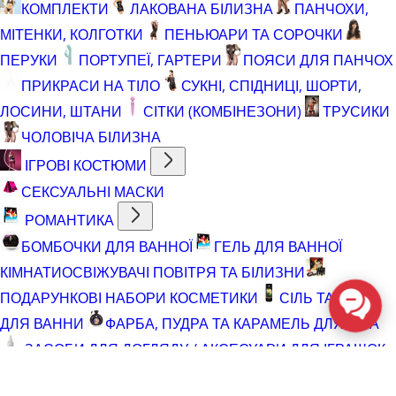
КОМПЛЕКТИ
ЛАКОВАНА БІЛИЗНА
ПАНЧОХИ,
МІТЕНКИ, КОЛГОТКИ
ПЕНЬЮАРИ ТА СОРОЧКИ
ПЕРУКИ
ПОРТУПЕЇ, ГАРТЕРИ
ПОЯСИ ДЛЯ ПАНЧОХ
ПРИКРАСИ НА ТІЛО
СУКНІ, СПІДНИЦІ, ШОРТИ,
ЛОСИНИ, ШТАНИ
СІТКИ (КОМБІНЕЗОНИ)
ТРУСИКИ
ЧОЛОВІЧА БІЛИЗНА
ІГРОВІ КОСТЮМИ
СЕКСУАЛЬНІ МАСКИ
РОМАНТИКА
БОМБОЧКИ ДЛЯ ВАННОЇ
ГЕЛЬ ДЛЯ ВАННОЇ
КІМНАТИ
ОСВІЖУВАЧІ ПОВІТРЯ ТА БІЛИЗНИ
ПОДАРУНКОВІ НАБОРИ КОСМЕТИКИ
СІЛЬ ТА ПІНА
ДЛЯ ВАННИ
ФАРБА, ПУДРА ТА КАРАМЕЛЬ ДЛЯ ТІЛА
ЗАСОБИ ДЛЯ ДОГЛЯДУ / АКСЕСУАРИ ДЛЯ ІГРАШОК