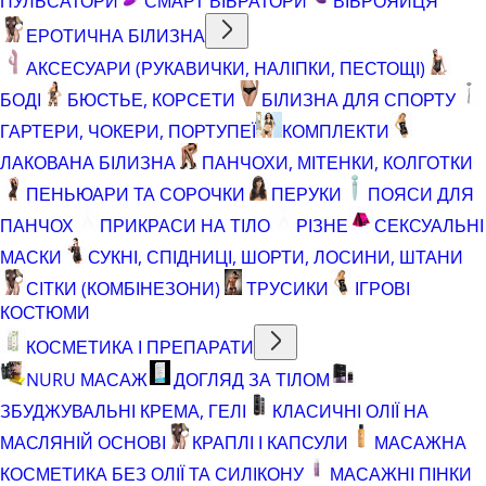
ПУЛЬСАТОРИ
СМАРТ ВІБРАТОРИ
ВІБРОЯЙЦЯ
ЕРОТИЧНА БІЛИЗНА
АКСЕСУАРИ (РУКАВИЧКИ, НАЛІПКИ, ПЕСТОЩІ)
БОДІ
БЮСТЬЕ, КОРСЕТИ
БІЛИЗНА ДЛЯ СПОРТУ
ГАРТЕРИ, ЧОКЕРИ, ПОРТУПЕЇ
КОМПЛЕКТИ
ЛАКОВАНА БІЛИЗНА
ПАНЧОХИ, МІТЕНКИ, КОЛГОТКИ
ПЕНЬЮАРИ ТА СОРОЧКИ
ПЕРУКИ
ПОЯСИ ДЛЯ
ПАНЧОХ
ПРИКРАСИ НА ТІЛО
РІЗНЕ
СЕКСУАЛЬНІ
МАСКИ
СУКНІ, СПІДНИЦІ, ШОРТИ, ЛОСИНИ, ШТАНИ
СІТКИ (КОМБІНЕЗОНИ)
ТРУСИКИ
ІГРОВІ
КОСТЮМИ
КОСМЕТИКА І ПРЕПАРАТИ
NURU МАСАЖ
ДОГЛЯД ЗА ТІЛОМ
ЗБУДЖУВАЛЬНІ КРЕМА, ГЕЛІ
КЛАСИЧНІ ОЛІЇ НА
МАСЛЯНІЙ ОСНОВІ
КРАПЛІ І КАПСУЛИ
МАСАЖНА
КОСМЕТИКА БЕЗ ОЛІЇ ТА СИЛІКОНУ
МАСАЖНІ ПІНКИ