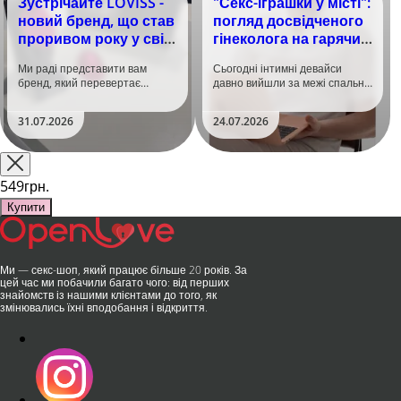
Зустрічайте LOVISS -
"Секс-іграшки у місті":
новий бренд, що став
погляд досвідченого
проривом року у світі
гінеколога на гарячий
задоволення!
тренд
Ми раді представити вам
Сьогодні інтимні девайси
бренд, який перевертає
давно вийшли за межі спальні.
уявлення про інтимні іграшки
Дистанційне керування,
та вже встиг стати сенсацією
безшумні моторчики та
31.07.2026
24.07.2026
на міжнародній виставці API
стильний дизайн перетворили
Shanghai-2026!​LOVISS - це
їх на гаджет, який багато хто
поєднання унікальної естетики
використовує, тестує у
та бездога..
публічних місцях: у..
549грн.
Купити
Ми — секс-шоп, який працює більше 20 років. За
цей час ми побачили багато чого: від перших
знайомств із нашими клієнтами до того, як
змінювались їхні вподобання і відкриття.