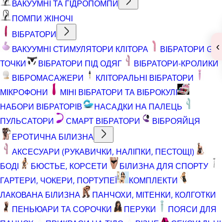
ВАКУУМНІ ТА ГІДРОПОМПИ
ПОМПИ ЖІНОЧІ
ВІБРАТОРИ
‹
ВАКУУМНІ СТИМУЛЯТОРИ КЛІТОРА
ВІБРАТОРИ G
ТОЧКИ
ВІБРАТОРИ ПІД ОДЯГ
ВІБРАТОРИ-КРОЛИКИ
ВІБРОМАСАЖЕРИ
КЛІТОРАЛЬНІ ВІБРАТОРИ
МІКРОФОНИ
МІНІ ВІБРАТОРИ ТА ВІБРОКУЛІ
НАБОРИ ВІБРАТОРІВ
НАСАДКИ НА ПАЛЕЦЬ
ПУЛЬСАТОРИ
СМАРТ ВІБРАТОРИ
ВІБРОЯЙЦЯ
ЕРОТИЧНА БІЛИЗНА
АКСЕСУАРИ (РУКАВИЧКИ, НАЛІПКИ, ПЕСТОЩІ)
БОДІ
БЮСТЬЕ, КОРСЕТИ
БІЛИЗНА ДЛЯ СПОРТУ
ГАРТЕРИ, ЧОКЕРИ, ПОРТУПЕЇ
КОМПЛЕКТИ
ЛАКОВАНА БІЛИЗНА
ПАНЧОХИ, МІТЕНКИ, КОЛГОТКИ
ПЕНЬЮАРИ ТА СОРОЧКИ
ПЕРУКИ
ПОЯСИ ДЛЯ