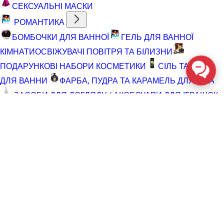
СЕКСУАЛЬНІ МАСКИ
РОМАНТИКА
БОМБОЧКИ ДЛЯ ВАННОЇ
ГЕЛЬ ДЛЯ ВАННОЇ
КІМНАТИ
ОСВІЖУВАЧІ ПОВІТРЯ ТА БІЛИЗНИ
ПОДАРУНКОВІ НАБОРИ КОСМЕТИКИ
СІЛЬ ТА ПІНА
ДЛЯ ВАННИ
ФАРБА, ПУДРА ТА КАРАМЕЛЬ ДЛЯ ТІЛА
ЗАСОБИ ДЛЯ ДОГЛЯДУ / АКСЕСУАРИ ДЛЯ ІГРАШОК
АКСЕСУАРИ ДЛЯ МАСТУРБАТОРІВ
АКСЕСУАРИ
ДЛЯ ІГРАШОК
БАТАРЕЙКИ
ВІДНОВЛЮЮЧІ ЗАСОБИ
ЧИСТЯЧІ ЗАСОБИ ДЛЯ ІГРАШОК
ДОГЛЯД ЗА ТІЛОМ
ГЕЛІ ДЛЯ ДУШУ
ДЛЯ ГОЛІННЯ ТА ДОГЛЯД ПІСЛЯ
ДЛЯ ІНТИМНОЇ ГІГІЄНИ СПРЕЇ, ПІНКИ, СЕРВЕТКИ
ОСВІТЛЮВАЛЬНІ ЗАСОБИ
СПРЕЇ З БЛИСКОМ