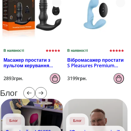
В наявності
В наявності
Масажер простати з
Вібромасажер простати
пультом керування
S Pleasures Premium
EROSPACE MEN'S PLAY
FUZZY, бірюзовий, з
B4
рельєфом, 10 режимів
2893грн.
3199грн.
вібрації
Блог
Блог
Блог