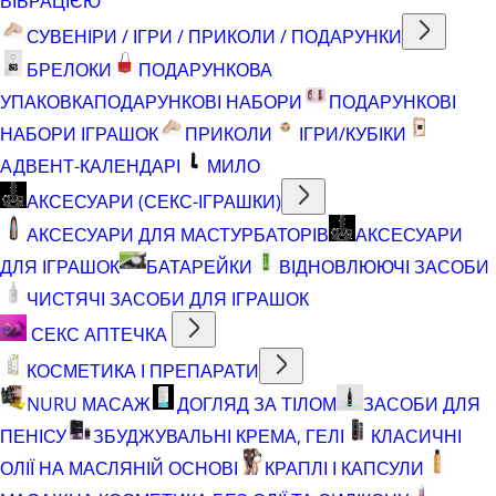
ВІБРАЦІЄЮ
СУВЕНІРИ / ІГРИ / ПРИКОЛИ / ПОДАРУНКИ
БРЕЛОКИ
ПОДАРУНКОВА
УПАКОВКА
ПОДАРУНКОВІ НАБОРИ
ПОДАРУНКОВІ
НАБОРИ ІГРАШОК
ПРИКОЛИ
ІГРИ/КУБІКИ
АДВЕНТ-КАЛЕНДАРІ
МИЛО
АКСЕСУАРИ (СЕКС-ІГРАШКИ)
АКСЕСУАРИ ДЛЯ МАСТУРБАТОРІВ
АКСЕСУАРИ
ДЛЯ ІГРАШОК
БАТАРЕЙКИ
ВІДНОВЛЮЮЧІ ЗАСОБИ
ЧИСТЯЧІ ЗАСОБИ ДЛЯ ІГРАШОК
СЕКС АПТЕЧКА
КОСМЕТИКА І ПРЕПАРАТИ
NURU МАСАЖ
ДОГЛЯД ЗА ТІЛОМ
ЗАСОБИ ДЛЯ
ПЕНІСУ
ЗБУДЖУВАЛЬНІ КРЕМА, ГЕЛІ
КЛАСИЧНІ
ОЛІЇ НА МАСЛЯНІЙ ОСНОВІ
КРАПЛІ І КАПСУЛИ