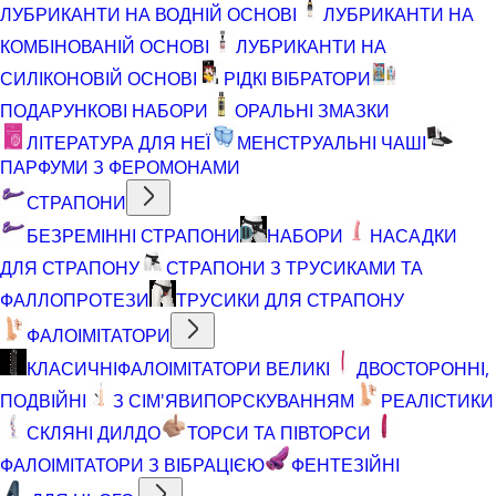
ЛУБРИКАНТИ НА ВОДНІЙ ОСНОВІ
ЛУБРИКАНТИ НА
КОМБІНОВАНІЙ ОСНОВІ
ЛУБРИКАНТИ НА
СИЛІКОНОВІЙ ОСНОВІ
РІДКІ ВІБРАТОРИ
ПОДАРУНКОВІ НАБОРИ
ОРАЛЬНІ ЗМАЗКИ
ЛІТЕРАТУРА ДЛЯ НЕЇ
МЕНСТРУАЛЬНІ ЧАШІ
ПАРФУМИ З ФЕРОМОНАМИ
СТРАПОНИ
БЕЗРЕМІННІ СТРАПОНИ
НАБОРИ
НАСАДКИ
ДЛЯ СТРАПОНУ
СТРАПОНИ З ТРУСИКАМИ ТА
ФАЛЛОПРОТЕЗИ
ТРУСИКИ ДЛЯ СТРАПОНУ
ФАЛОІМІТАТОРИ
КЛАСИЧНІ
ФАЛОІМІТАТОРИ ВЕЛИКІ
ДВОСТОРОННІ,
ПОДВІЙНІ
З СІМ'ЯВИПОРСКУВАННЯМ
РЕАЛІСТИКИ
СКЛЯНІ ДИЛДО
ТОРСИ ТА ПІВТОРСИ
ФАЛОІМІТАТОРИ З ВІБРАЦІЄЮ
ФЕНТЕЗІЙНІ