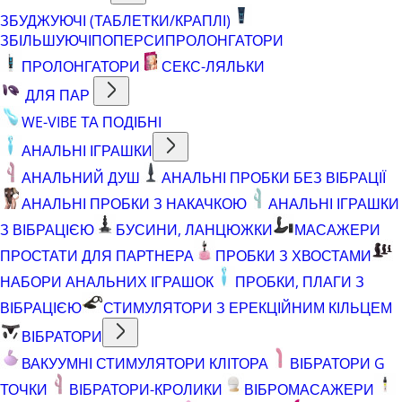
ЗБУДЖУЮЧІ (ТАБЛЕТКИ/КРАПЛІ)
ЗБІЛЬШУЮЧІ
ПОПЕРСИ
ПРОЛОНГАТОРИ
ПРОЛОНГАТОРИ
СЕКС-ЛЯЛЬКИ
ДЛЯ ПАР
WE-VIBE ТА ПОДІБНІ
АНАЛЬНІ ІГРАШКИ
АНАЛЬНИЙ ДУШ
АНАЛЬНІ ПРОБКИ БЕЗ ВІБРАЦІЇ
АНАЛЬНІ ПРОБКИ З НАКАЧКОЮ
АНАЛЬНІ ІГРАШКИ
З ВІБРАЦІЄЮ
БУСИНИ, ЛАНЦЮЖКИ
МАСАЖЕРИ
ПРОСТАТИ ДЛЯ ПАРТНЕРА
ПРОБКИ З ХВОСТАМИ
НАБОРИ АНАЛЬНИХ ІГРАШОК
ПРОБКИ, ПЛАГИ З
ВІБРАЦІЄЮ
СТИМУЛЯТОРИ З ЕРЕКЦІЙНИМ КІЛЬЦЕМ
ВІБРАТОРИ
ВАКУУМНІ СТИМУЛЯТОРИ КЛІТОРА
ВІБРАТОРИ G
ТОЧКИ
ВІБРАТОРИ-КРОЛИКИ
ВІБРОМАСАЖЕРИ