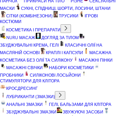
ПАНЧОХ
ПРИКРАСИ НА ТІЛО
РІЗНЕ
СЕКСУАЛЬНІ
МАСКИ
СУКНІ, СПІДНИЦІ, ШОРТИ, ЛОСИНИ, ШТАНИ
СІТКИ (КОМБІНЕЗОНИ)
ТРУСИКИ
ІГРОВІ
КОСТЮМИ
КОСМЕТИКА І ПРЕПАРАТИ
NURU МАСАЖ
ДОГЛЯД ЗА ТІЛОМ
ЗБУДЖУВАЛЬНІ КРЕМА, ГЕЛІ
КЛАСИЧНІ ОЛІЇ НА
МАСЛЯНІЙ ОСНОВІ
КРАПЛІ І КАПСУЛИ
МАСАЖНА
КОСМЕТИКА БЕЗ ОЛІЇ ТА СИЛІКОНУ
МАСАЖНІ ПІНКИ
МАСАЖНІ СВІЧКИ
НАБОРИ КОСМЕТИКИ
ПРОБНИКИ
СИЛІКОНОВІ ЛОСЬЙОНИ
СТИМУЛЯТОРИ ДЛЯ КЛІТОРА
КРОСДРЕСИНГ
ЛУБРИКАНТИ (ЗМАЗКИ)
АНАЛЬНІ ЗМАЗКИ
ГЕЛІ, БАЛЬЗАМИ ДЛЯ КЛІТОРА
ЗБУДЖУВАЛЬНІ ЗМАЗКИ
ЗВУЖУЮЧІ ЗАСОБИ