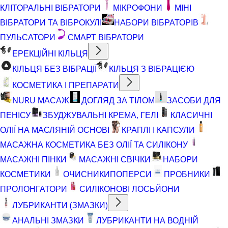
КЛІТОРАЛЬНІ ВІБРАТОРИ
МІКРОФОНИ
МІНІ
ВІБРАТОРИ ТА ВІБРОКУЛІ
НАБОРИ ВІБРАТОРІВ
ПУЛЬСАТОРИ
СМАРТ ВІБРАТОРИ
ЕРЕКЦІЙНІ КІЛЬЦЯ
КІЛЬЦЯ БЕЗ ВІБРАЦІЇ
КІЛЬЦЯ З ВІБРАЦІЄЮ
КОСМЕТИКА І ПРЕПАРАТИ
NURU МАСАЖ
ДОГЛЯД ЗА ТІЛОМ
ЗАСОБИ ДЛЯ
ПЕНІСУ
ЗБУДЖУВАЛЬНІ КРЕМА, ГЕЛІ
КЛАСИЧНІ
ОЛІЇ НА МАСЛЯНІЙ ОСНОВІ
КРАПЛІ І КАПСУЛИ
МАСАЖНА КОСМЕТИКА БЕЗ ОЛІЇ ТА СИЛІКОНУ
МАСАЖНІ ПІНКИ
МАСАЖНІ СВІЧКИ
НАБОРИ
КОСМЕТИКИ
ОЧИСНИКИ
ПОПЕРСИ
ПРОБНИКИ
ПРОЛОНГАТОРИ
СИЛІКОНОВІ ЛОСЬЙОНИ
ЛУБРИКАНТИ (ЗМАЗКИ)
АНАЛЬНІ ЗМАЗКИ
ЛУБРИКАНТИ НА ВОДНІЙ