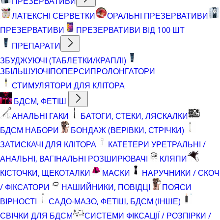
ПРЕЗЕРВАТИВИ
ЛАТЕКСНІ СЕРВЕТКИ
ОРАЛЬНІ ПРЕЗЕРВАТИВИ
ПРЕЗЕРВАТИВИ
ПРЕЗЕРВАТИВИ ВІД 100 ШТ
ПРЕПАРАТИ
ЗБУДЖУЮЧІ (ТАБЛЕТКИ/КРАПЛІ)
ЗБІЛЬШУЮЧІ
ПОПЕРСИ
ПРОЛОНГАТОРИ
СТИМУЛЯТОРИ ДЛЯ КЛІТОРА
БДСМ, ФЕТІШ
АНАЛЬНІ ГАКИ
БАТОГИ, СТЕКИ, ЛЯСКАЛКИ
БДСМ НАБОРИ
БОНДАЖ (ВЕРІВКИ, СТРІЧКИ)
ЗАТИСКАЧІ ДЛЯ КЛІТОРА
КАТЕТЕРИ УРЕТРАЛЬНІ /
АНАЛЬНІ, ВАГІНАЛЬНІ РОЗШИРЮВАЧІ
КЛЯПИ
КІСТОЧКИ, ЩЕКОТАЛКИ
МАСКИ
НАРУЧНИКИ / СКОЧ
/ ФІКСАТОРИ
НАШИЙНИКИ, ПОВІДЦІ
ПОЯСИ
ВІРНОСТІ
САДО-МАЗО, ФЕТІШ, БДСМ (ІНШЕ)
СВІЧКИ ДЛЯ БДСМ
СИСТЕМИ ФІКСАЦІЇ / РОЗПІРКИ /