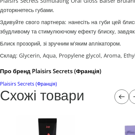
Plaisirs Secrets Stimulating Oral Gloss Baiser Brulan
доторкнетесь губами.
Здивуйте свого партнера: нанесіть на губи цей блиск
збудливому та стимулюючому ефекту блиску, завдяки
Блиск прозорий, зі зручним м'яким аплікатором.
Склад: Glycerin, Aqua, Propylene glycol, Aroma, Ethy
Про бренд Plaisirs Secrets (Франція)
Plaisirs Secrets (Франція)
Схожі товари