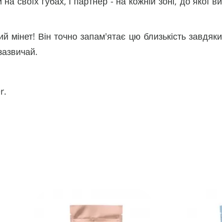
на своїх губах, і партнер - на кожній зоні, до якої ви
й мінет! Він точно запам'ятає цю близькість завдяки
зазвичай.
r.