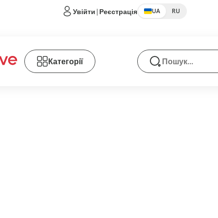
Увійти
|
Реєстрація
UA
RU
Категорії
Пошук товарів