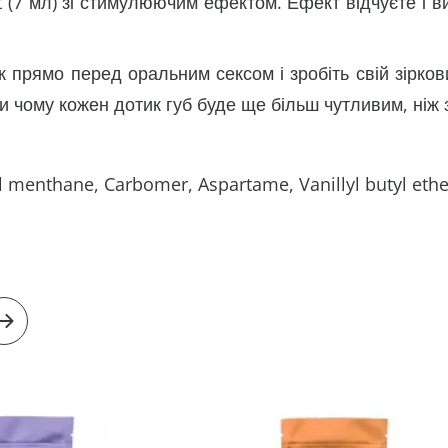
t (7 мл) зі стимулюючим ефектом. Ефект відчуєте і ви 
 прямо перед оральним сексом і зробіть свій зіркови
 чому кожен дотик губ буде ще більш чутливим, ніж 
l menthane, Carbomer, Aspartame, Vanillyl butyl ethe