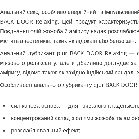
Анальний секс, особливо енергійний та імпульсивни
BACK DOOR Relaxing. Цей продукт характеризуєтьс
Поєднання олій жожоба й амірису надає розслаблювал
містить анестетиків, таких як лідокаїн або бензокаїн
Анальний лубрикант pjur BACK DOOR Relaxing — сп
м’язового релаксанту, але й дбайливо доглядає за 
амірису, відома також як західно-індійський сандал.
Особливості анального лубриканту pjur BACK DOOR 
силіконова основа — для тривалого гладенького
концентрований склад з оліями жожоба та аміри
розслаблювальний ефект;