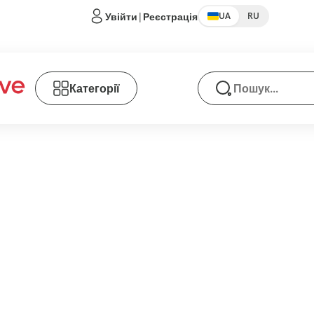
Увійти
|
Реєстрація
UA
RU
Категорії
Пошук товарів