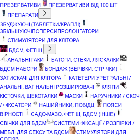
ПРЕЗЕРВАТИВИ
ПРЕЗЕРВАТИВИ ВІД 100 ШТ
ПРЕПАРАТИ
ЗБУДЖУЮЧІ (ТАБЛЕТКИ/КРАПЛІ)
ЗБІЛЬШУЮЧІ
ПОПЕРСИ
ПРОЛОНГАТОРИ
СТИМУЛЯТОРИ ДЛЯ КЛІТОРА
БДСМ, ФЕТІШ
АНАЛЬНІ ГАКИ
БАТОГИ, СТЕКИ, ЛЯСКАЛКИ
БДСМ НАБОРИ
БОНДАЖ (ВЕРІВКИ, СТРІЧКИ)
ЗАТИСКАЧІ ДЛЯ КЛІТОРА
КАТЕТЕРИ УРЕТРАЛЬНІ /
АНАЛЬНІ, ВАГІНАЛЬНІ РОЗШИРЮВАЧІ
КЛЯПИ
КІСТОЧКИ, ЩЕКОТАЛКИ
МАСКИ
НАРУЧНИКИ / СКОЧ
/ ФІКСАТОРИ
НАШИЙНИКИ, ПОВІДЦІ
ПОЯСИ
ВІРНОСТІ
САДО-МАЗО, ФЕТІШ, БДСМ (ІНШЕ)
СВІЧКИ ДЛЯ БДСМ
СИСТЕМИ ФІКСАЦІЇ / РОЗПІРКИ /
МЕБЛІ ДЛЯ СЕКСУ ТА БДСМ
СТИМУЛЯТОРИ ДЛЯ
СОСКІВ