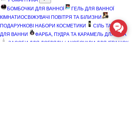
БОМБОЧКИ ДЛЯ ВАННОЇ
ГЕЛЬ ДЛЯ ВАННОЇ
КІМНАТИ
ОСВІЖУВАЧІ ПОВІТРЯ ТА БІЛИЗНИ
ПОДАРУНКОВІ НАБОРИ КОСМЕТИКИ
СІЛЬ ТА ПІНА
ДЛЯ ВАННИ
ФАРБА, ПУДРА ТА КАРАМЕЛЬ ДЛЯ ТІЛА
ЗАСОБИ ДЛЯ ДОГЛЯДУ / АКСЕСУАРИ ДЛЯ ІГРАШОК
АКСЕСУАРИ ДЛЯ МАСТУРБАТОРІВ
АКСЕСУАРИ
ДЛЯ ІГРАШОК
БАТАРЕЙКИ
ВІДНОВЛЮЮЧІ ЗАСОБИ
ЧИСТЯЧІ ЗАСОБИ ДЛЯ ІГРАШОК
ДОГЛЯД ЗА ТІЛОМ
ГЕЛІ ДЛЯ ДУШУ
ДЛЯ ГОЛІННЯ ТА ДОГЛЯД ПІСЛЯ
ДЛЯ ІНТИМНОЇ ГІГІЄНИ СПРЕЇ, ПІНКИ, СЕРВЕТКИ
ОСВІТЛЮВАЛЬНІ ЗАСОБИ
СПРЕЇ З БЛИСКОМ
СПРИНЦЮВАННЯ
ТРИМЕР І ЗАСОБИ ПРОТИ
ВОЛОССЯ