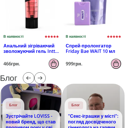
В наявності
В наявності
Анальний зігріваючий
Спрей-пролонгатор
зволожуючий гель Intt
Friday Bae WAIT 10 мл
100 мл
466грн.
999грн.
Блог
Блог
Блог
Зустрічайте LOVISS -
"Секс-іграшки у місті":
новий бренд, що став
погляд досвідченого
проривом року у світі
гінеколога на гарячий