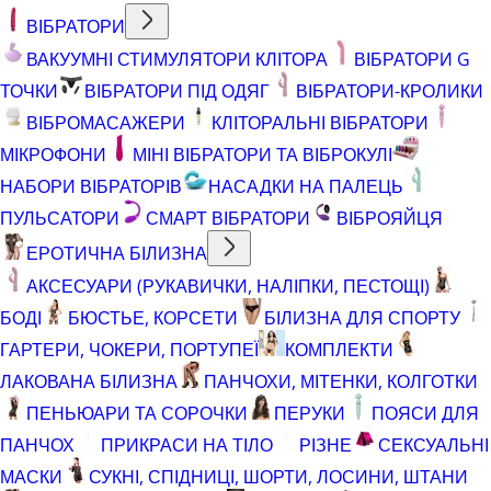
ВІБРАТОРИ
ВАКУУМНІ СТИМУЛЯТОРИ КЛІТОРА
ВІБРАТОРИ G
ТОЧКИ
ВІБРАТОРИ ПІД ОДЯГ
ВІБРАТОРИ-КРОЛИКИ
ВІБРОМАСАЖЕРИ
КЛІТОРАЛЬНІ ВІБРАТОРИ
МІКРОФОНИ
МІНІ ВІБРАТОРИ ТА ВІБРОКУЛІ
НАБОРИ ВІБРАТОРІВ
НАСАДКИ НА ПАЛЕЦЬ
ПУЛЬСАТОРИ
СМАРТ ВІБРАТОРИ
ВІБРОЯЙЦЯ
ЕРОТИЧНА БІЛИЗНА
АКСЕСУАРИ (РУКАВИЧКИ, НАЛІПКИ, ПЕСТОЩІ)
БОДІ
БЮСТЬЕ, КОРСЕТИ
БІЛИЗНА ДЛЯ СПОРТУ
ГАРТЕРИ, ЧОКЕРИ, ПОРТУПЕЇ
КОМПЛЕКТИ
ЛАКОВАНА БІЛИЗНА
ПАНЧОХИ, МІТЕНКИ, КОЛГОТКИ
ПЕНЬЮАРИ ТА СОРОЧКИ
ПЕРУКИ
ПОЯСИ ДЛЯ
ПАНЧОХ
ПРИКРАСИ НА ТІЛО
РІЗНЕ
СЕКСУАЛЬНІ
МАСКИ
СУКНІ, СПІДНИЦІ, ШОРТИ, ЛОСИНИ, ШТАНИ