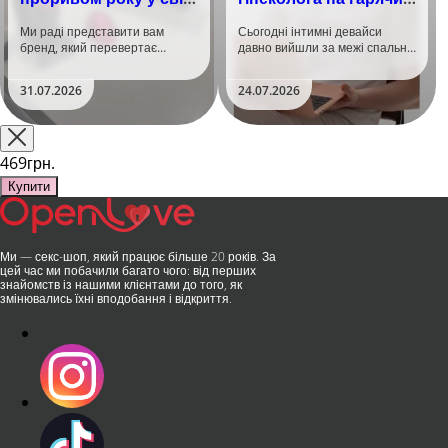
задоволення!
тренд
Ми раді представити вам
Сьогодні інтимні девайси
бренд, який перевертає
давно вийшли за межі спальні.
уявлення про інтимні іграшки
Дистанційне керування,
та вже встиг стати сенсацією
безшумні моторчики та
31.07.2026
24.07.2026
на міжнародній виставці API
стильний дизайн перетворили
Shanghai-2026!​LOVISS - це
їх на гаджет, який багато хто
поєднання унікальної естетики
використовує, тестує у
та бездога..
публічних місцях: у..
469грн.
Купити
Ми — секс-шоп, який працює більше 20 років. За
цей час ми побачили багато чого: від перших
знайомств із нашими клієнтами до того, як
змінювались їхні вподобання і відкриття.