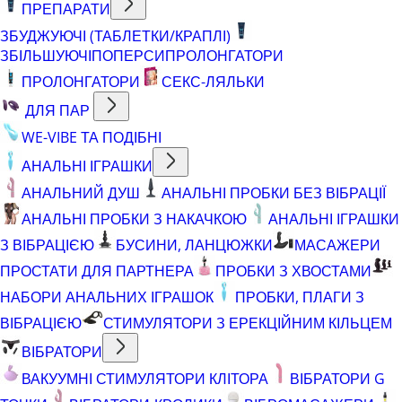
ПРЕПАРАТИ
ЗБУДЖУЮЧІ (ТАБЛЕТКИ/КРАПЛІ)
ЗБІЛЬШУЮЧІ
ПОПЕРСИ
ПРОЛОНГАТОРИ
ПРОЛОНГАТОРИ
СЕКС-ЛЯЛЬКИ
ДЛЯ ПАР
WE-VIBE ТА ПОДІБНІ
АНАЛЬНІ ІГРАШКИ
АНАЛЬНИЙ ДУШ
АНАЛЬНІ ПРОБКИ БЕЗ ВІБРАЦІЇ
АНАЛЬНІ ПРОБКИ З НАКАЧКОЮ
АНАЛЬНІ ІГРАШКИ
З ВІБРАЦІЄЮ
БУСИНИ, ЛАНЦЮЖКИ
МАСАЖЕРИ
ПРОСТАТИ ДЛЯ ПАРТНЕРА
ПРОБКИ З ХВОСТАМИ
НАБОРИ АНАЛЬНИХ ІГРАШОК
ПРОБКИ, ПЛАГИ З
ВІБРАЦІЄЮ
СТИМУЛЯТОРИ З ЕРЕКЦІЙНИМ КІЛЬЦЕМ
ВІБРАТОРИ
ВАКУУМНІ СТИМУЛЯТОРИ КЛІТОРА
ВІБРАТОРИ G