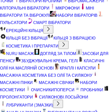
ТОЧКИ
ВІБРАТОРИ-КРОЛИКИ
ВІБРОМАСАЖЕРИ
КЛІТОРАЛЬНІ ВІБРАТОРИ
МІКРОФОНИ
МІНІ
ВІБРАТОРИ ТА ВІБРОКУЛІ
НАБОРИ ВІБРАТОРІВ
ПУЛЬСАТОРИ
СМАРТ ВІБРАТОРИ
ЕРЕКЦІЙНІ КІЛЬЦЯ
КІЛЬЦЯ БЕЗ ВІБРАЦІЇ
КІЛЬЦЯ З ВІБРАЦІЄЮ
КОСМЕТИКА І ПРЕПАРАТИ
NURU МАСАЖ
ДОГЛЯД ЗА ТІЛОМ
ЗАСОБИ ДЛЯ
ПЕНІСУ
ЗБУДЖУВАЛЬНІ КРЕМА, ГЕЛІ
КЛАСИЧНІ
ОЛІЇ НА МАСЛЯНІЙ ОСНОВІ
КРАПЛІ І КАПСУЛИ
МАСАЖНА КОСМЕТИКА БЕЗ ОЛІЇ ТА СИЛІКОНУ
МАСАЖНІ ПІНКИ
МАСАЖНІ СВІЧКИ
НАБОРИ
КОСМЕТИКИ
ОЧИСНИКИ
ПОПЕРСИ
ПРОБНИКИ
ПРОЛОНГАТОРИ
СИЛІКОНОВІ ЛОСЬЙОНИ
ЛУБРИКАНТИ (ЗМАЗКИ)