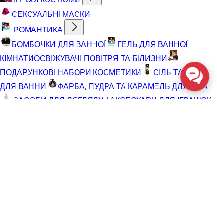
СЕКСУАЛЬНІ МАСКИ
РОМАНТИКА
БОМБОЧКИ ДЛЯ ВАННОЇ
ГЕЛЬ ДЛЯ ВАННОЇ
КІМНАТИ
ОСВІЖУВАЧІ ПОВІТРЯ ТА БІЛИЗНИ
ПОДАРУНКОВІ НАБОРИ КОСМЕТИКИ
СІЛЬ ТА ПІНА
ДЛЯ ВАННИ
ФАРБА, ПУДРА ТА КАРАМЕЛЬ ДЛЯ ТІЛА
ЗАСОБИ ДЛЯ ДОГЛЯДУ / АКСЕСУАРИ ДЛЯ ІГРАШОК
АКСЕСУАРИ ДЛЯ МАСТУРБАТОРІВ
АКСЕСУАРИ
ДЛЯ ІГРАШОК
БАТАРЕЙКИ
ВІДНОВЛЮЮЧІ ЗАСОБИ
ЧИСТЯЧІ ЗАСОБИ ДЛЯ ІГРАШОК
ДОГЛЯД ЗА ТІЛОМ
ГЕЛІ ДЛЯ ДУШУ
ДЛЯ ГОЛІННЯ ТА ДОГЛЯД ПІСЛЯ
ДЛЯ ІНТИМНОЇ ГІГІЄНИ СПРЕЇ, ПІНКИ, СЕРВЕТКИ
ОСВІТЛЮВАЛЬНІ ЗАСОБИ
СПРЕЇ З БЛИСКОМ