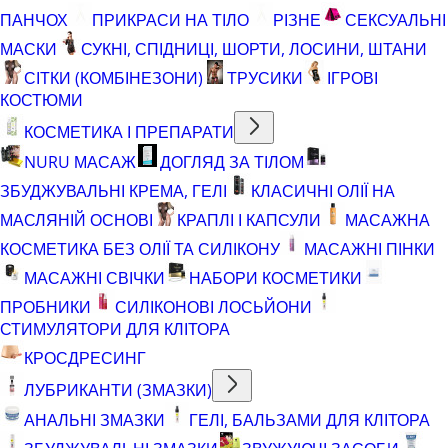
ПАНЧОХ
ПРИКРАСИ НА ТІЛО
РІЗНЕ
СЕКСУАЛЬНІ
МАСКИ
СУКНІ, СПІДНИЦІ, ШОРТИ, ЛОСИНИ, ШТАНИ
СІТКИ (КОМБІНЕЗОНИ)
ТРУСИКИ
ІГРОВІ
КОСТЮМИ
КОСМЕТИКА І ПРЕПАРАТИ
NURU МАСАЖ
ДОГЛЯД ЗА ТІЛОМ
ЗБУДЖУВАЛЬНІ КРЕМА, ГЕЛІ
КЛАСИЧНІ ОЛІЇ НА
МАСЛЯНІЙ ОСНОВІ
КРАПЛІ І КАПСУЛИ
МАСАЖНА
КОСМЕТИКА БЕЗ ОЛІЇ ТА СИЛІКОНУ
МАСАЖНІ ПІНКИ
МАСАЖНІ СВІЧКИ
НАБОРИ КОСМЕТИКИ
ПРОБНИКИ
СИЛІКОНОВІ ЛОСЬЙОНИ
СТИМУЛЯТОРИ ДЛЯ КЛІТОРА
КРОСДРЕСИНГ
ЛУБРИКАНТИ (ЗМАЗКИ)
АНАЛЬНІ ЗМАЗКИ
ГЕЛІ, БАЛЬЗАМИ ДЛЯ КЛІТОРА