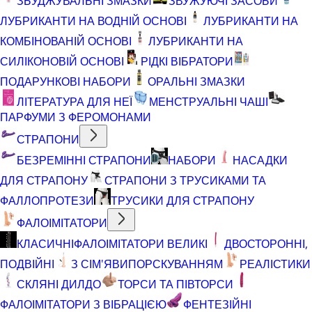
ЗБУДЖУВАЛЬНІ ЗМАЗКИ
ЗВУЖУЮЧІ ЗАСОБИ
ЛУБРИКАНТИ НА ВОДНІЙ ОСНОВІ
ЛУБРИКАНТИ НА
КОМБІНОВАНІЙ ОСНОВІ
ЛУБРИКАНТИ НА
СИЛІКОНОВІЙ ОСНОВІ
РІДКІ ВІБРАТОРИ
ПОДАРУНКОВІ НАБОРИ
ОРАЛЬНІ ЗМАЗКИ
ЛІТЕРАТУРА ДЛЯ НЕЇ
МЕНСТРУАЛЬНІ ЧАШІ
ПАРФУМИ З ФЕРОМОНАМИ
СТРАПОНИ
БЕЗРЕМІННІ СТРАПОНИ
НАБОРИ
НАСАДКИ
ДЛЯ СТРАПОНУ
СТРАПОНИ З ТРУСИКАМИ ТА
ФАЛЛОПРОТЕЗИ
ТРУСИКИ ДЛЯ СТРАПОНУ
ФАЛОІМІТАТОРИ
КЛАСИЧНІ
ФАЛОІМІТАТОРИ ВЕЛИКІ
ДВОСТОРОННІ,
ПОДВІЙНІ
З СІМ'ЯВИПОРСКУВАННЯМ
РЕАЛІСТИКИ
СКЛЯНІ ДИЛДО
ТОРСИ ТА ПІВТОРСИ
ФАЛОІМІТАТОРИ З ВІБРАЦІЄЮ
ФЕНТЕЗІЙНІ