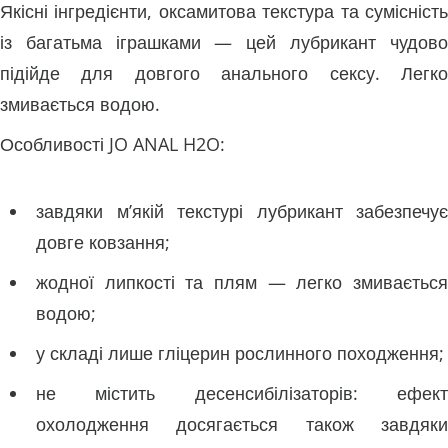
Якісні інгредієнти, оксамитова текстура та сумісність
із багатьма іграшками — цей лубрикант чудово
підійде для довгого анального сексу. Легко
змивається водою.
Особливості JO ANAL H2O:
завдяки м’якій текстурі лубрикант забезпечує
довге ковзання;
жодної липкості та плям — легко змивається
водою;
у складі лише гліцерин рослинного походження;
не містить десенсибілізаторів: ефект
охолодження досягається також завдяки