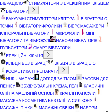
ВІБРАЦІЄЮ
СТИМУЛЯТОРИ З ЕРЕКЦІЙНИМ КІЛЬЦЕМ
ВІБРАТОРИ
ВАКУУМНІ СТИМУЛЯТОРИ КЛІТОРА
ВІБРАТОРИ G
ТОЧКИ
ВІБРАТОРИ-КРОЛИКИ
ВІБРОМАСАЖЕРИ
КЛІТОРАЛЬНІ ВІБРАТОРИ
МІКРОФОНИ
МІНІ
ВІБРАТОРИ ТА ВІБРОКУЛІ
НАБОРИ ВІБРАТОРІВ
ПУЛЬСАТОРИ
СМАРТ ВІБРАТОРИ
ЕРЕКЦІЙНІ КІЛЬЦЯ
КІЛЬЦЯ БЕЗ ВІБРАЦІЇ
КІЛЬЦЯ З ВІБРАЦІЄЮ
КОСМЕТИКА І ПРЕПАРАТИ
NURU МАСАЖ
ДОГЛЯД ЗА ТІЛОМ
ЗАСОБИ ДЛЯ
ПЕНІСУ
ЗБУДЖУВАЛЬНІ КРЕМА, ГЕЛІ
КЛАСИЧНІ
ОЛІЇ НА МАСЛЯНІЙ ОСНОВІ
КРАПЛІ І КАПСУЛИ
МАСАЖНА КОСМЕТИКА БЕЗ ОЛІЇ ТА СИЛІКОНУ
МАСАЖНІ ПІНКИ
МАСАЖНІ СВІЧКИ
НАБОРИ