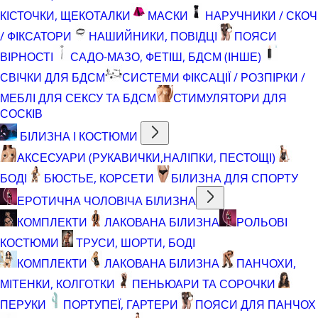
КІСТОЧКИ, ЩЕКОТАЛКИ
МАСКИ
НАРУЧНИКИ / СКОЧ
/ ФІКСАТОРИ
НАШИЙНИКИ, ПОВІДЦІ
ПОЯСИ
ВІРНОСТІ
САДО-МАЗО, ФЕТІШ, БДСМ (ІНШЕ)
СВІЧКИ ДЛЯ БДСМ
СИСТЕМИ ФІКСАЦІЇ / РОЗПІРКИ /
МЕБЛІ ДЛЯ СЕКСУ ТА БДСМ
СТИМУЛЯТОРИ ДЛЯ
СОСКІВ
БІЛИЗНА І КОСТЮМИ
АКСЕСУАРИ (РУКАВИЧКИ,НАЛІПКИ, ПЕСТОЩІ)
БОДІ
БЮСТЬЕ, КОРСЕТИ
БІЛИЗНА ДЛЯ СПОРТУ
ЕРОТИЧНА ЧОЛОВІЧА БІЛИЗНА
КОМПЛЕКТИ
ЛАКОВАНА БІЛИЗНА
РОЛЬОВІ
КОСТЮМИ
ТРУСИ, ШОРТИ, БОДІ
КОМПЛЕКТИ
ЛАКОВАНА БІЛИЗНА
ПАНЧОХИ,
МІТЕНКИ, КОЛГОТКИ
ПЕНЬЮАРИ ТА СОРОЧКИ
ПЕРУКИ
ПОРТУПЕЇ, ГАРТЕРИ
ПОЯСИ ДЛЯ ПАНЧОХ