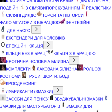
КЛАСИЧНІ
ФАЛОІМІТАТОРИ ВЕЛИКІ
ДВОСТОРОННІ,
ПОДВІЙНІ
З СІМ'ЯВИПОРСКУВАННЯМ
РЕАЛІСТИКИ
СКЛЯНІ ДИЛДО
ТОРСИ ТА ПІВТОРСИ
ФАЛОІМІТАТОРИ З ВІБРАЦІЄЮ
ФЕНТЕЗІЙНІ
ДЛЯ НЬОГО
ЕКСТЕНДЕРИ ДЛЯ ЧОЛОВІКІВ
ЕРЕКЦІЙНІ КІЛЬЦЯ
КІЛЬЦЯ БЕЗ ВІБРАЦІЇ
КІЛЬЦЯ З ВІБРАЦІЄЮ
ЕРОТИЧНА ЧОЛОВІЧА БІЛИЗНА
КОМПЛЕКТИ
ЛАКОВАНА БІЛИЗНА
РОЛЬОВІ
КОСТЮМИ
ТРУСИ, ШОРТИ, БОДІ
КРОСДРЕСИНГ
ЛУБРИКАНТИ (ЗМАЗКИ)
ЗАСОБИ ДЛЯ ПЕНІСУ
ЗБУДЖУВАЛЬНІ ЗМАЗКИ
ЗМАЗКИ ДЛЯ МАСТУРБАТОРІВ
ЗМАЗКИ ДЛЯ