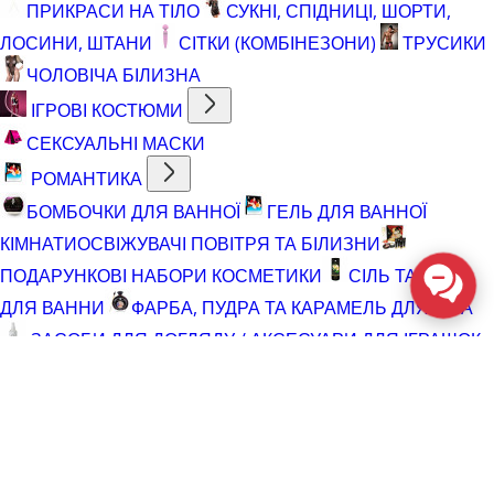
ПРИКРАСИ НА ТІЛО
СУКНІ, СПІДНИЦІ, ШОРТИ,
ЛОСИНИ, ШТАНИ
СІТКИ (КОМБІНЕЗОНИ)
ТРУСИКИ
ЧОЛОВІЧА БІЛИЗНА
ІГРОВІ КОСТЮМИ
СЕКСУАЛЬНІ МАСКИ
РОМАНТИКА
БОМБОЧКИ ДЛЯ ВАННОЇ
ГЕЛЬ ДЛЯ ВАННОЇ
КІМНАТИ
ОСВІЖУВАЧІ ПОВІТРЯ ТА БІЛИЗНИ
ПОДАРУНКОВІ НАБОРИ КОСМЕТИКИ
СІЛЬ ТА ПІНА
ДЛЯ ВАННИ
ФАРБА, ПУДРА ТА КАРАМЕЛЬ ДЛЯ ТІЛА
ЗАСОБИ ДЛЯ ДОГЛЯДУ / АКСЕСУАРИ ДЛЯ ІГРАШОК
АКСЕСУАРИ ДЛЯ МАСТУРБАТОРІВ
АКСЕСУАРИ
ДЛЯ ІГРАШОК
БАТАРЕЙКИ
ВІДНОВЛЮЮЧІ ЗАСОБИ
ЧИСТЯЧІ ЗАСОБИ ДЛЯ ІГРАШОК