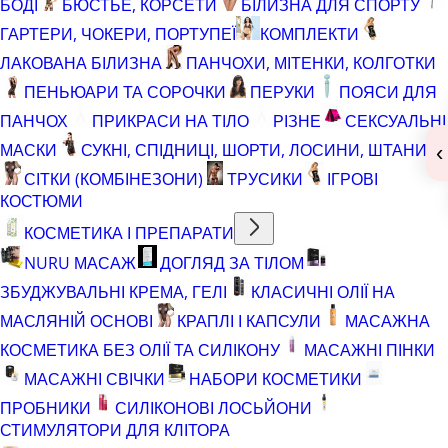
БОДІ
БЮСТЬЕ, КОРСЕТИ
БІЛИЗНА ДЛЯ СПОРТУ
ГАРТЕРИ, ЧОКЕРИ, ПОРТУПЕЇ
КОМПЛЕКТИ
ЛАКОВАНА БІЛИЗНА
ПАНЧОХИ, МІТЕНКИ, КОЛГОТКИ
ПЕНЬЮАРИ ТА СОРОЧКИ
ПЕРУКИ
ПОЯСИ ДЛЯ
ПАНЧОХ
ПРИКРАСИ НА ТІЛО
РІЗНЕ
СЕКСУАЛЬНІ
МАСКИ
СУКНІ, СПІДНИЦІ, ШОРТИ, ЛОСИНИ, ШТАНИ
‹
СІТКИ (КОМБІНЕЗОНИ)
ТРУСИКИ
ІГРОВІ
КОСТЮМИ
КОСМЕТИКА І ПРЕПАРАТИ
NURU МАСАЖ
ДОГЛЯД ЗА ТІЛОМ
ЗБУДЖУВАЛЬНІ КРЕМА, ГЕЛІ
КЛАСИЧНІ ОЛІЇ НА
МАСЛЯНІЙ ОСНОВІ
КРАПЛІ І КАПСУЛИ
МАСАЖНА
КОСМЕТИКА БЕЗ ОЛІЇ ТА СИЛІКОНУ
МАСАЖНІ ПІНКИ
МАСАЖНІ СВІЧКИ
НАБОРИ КОСМЕТИКИ
ПРОБНИКИ
СИЛІКОНОВІ ЛОСЬЙОНИ
СТИМУЛЯТОРИ ДЛЯ КЛІТОРА