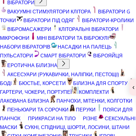
ВІБРАТОРИ
ВАКУУМНІ СТИМУЛЯТОРИ КЛІТОРА
ВІБРАТОРИ G
ТОЧКИ
ВІБРАТОРИ ПІД ОДЯГ
ВІБРАТОРИ-КРОЛИКИ
ВІБРОМАСАЖЕРИ
КЛІТОРАЛЬНІ ВІБРАТОРИ
МІКРОФОНИ
МІНІ ВІБРАТОРИ ТА ВІБРОКУЛІ
НАБОРИ ВІБРАТОРІВ
НАСАДКИ НА ПАЛЕЦЬ
ПУЛЬСАТОРИ
СМАРТ ВІБРАТОРИ
ВІБРОЯЙЦЯ
ЕРОТИЧНА БІЛИЗНА
АКСЕСУАРИ (РУКАВИЧКИ, НАЛІПКИ, ПЕСТОЩІ)
БОДІ
БЮСТЬЕ, КОРСЕТИ
БІЛИЗНА ДЛЯ СПОРТУ
‹
ГАРТЕРИ, ЧОКЕРИ, ПОРТУПЕЇ
КОМПЛЕКТИ
ЛАКОВАНА БІЛИЗНА
ПАНЧОХИ, МІТЕНКИ, КОЛГОТКИ
ПЕНЬЮАРИ ТА СОРОЧКИ
ПЕРУКИ
ПОЯСИ ДЛЯ
ПАНЧОХ
ПРИКРАСИ НА ТІЛО
РІЗНЕ
СЕКСУАЛЬНІ
МАСКИ
СУКНІ, СПІДНИЦІ, ШОРТИ, ЛОСИНИ, ШТАНИ
СІТКИ (КОМБІНЕЗОНИ)
ТРУСИКИ
ІГРОВІ