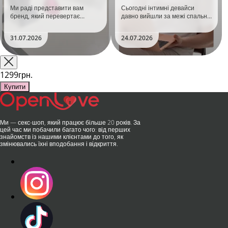
задоволення!
тренд
Ми раді представити вам
Сьогодні інтимні девайси
бренд, який перевертає
давно вийшли за межі спальні.
уявлення про інтимні іграшки
Дистанційне керування,
та вже встиг стати сенсацією
безшумні моторчики та
31.07.2026
24.07.2026
на міжнародній виставці API
стильний дизайн перетворили
Shanghai-2026!​LOVISS - це
їх на гаджет, який багато хто
поєднання унікальної естетики
використовує, тестує у
та бездога..
публічних місцях: у..
1299грн.
Купити
Ми — секс-шоп, який працює більше 20 років. За
цей час ми побачили багато чого: від перших
знайомств із нашими клієнтами до того, як
змінювались їхні вподобання і відкриття.