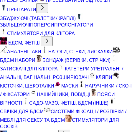
ПРЕПАРАТИ
ЗБУДЖУЮЧІ (ТАБЛЕТКИ/КРАПЛІ)
ЗБІЛЬШУЮЧІ
ПОПЕРСИ
ПРОЛОНГАТОРИ
СТИМУЛЯТОРИ ДЛЯ КЛІТОРА
БДСМ, ФЕТІШ
АНАЛЬНІ ГАКИ
БАТОГИ, СТЕКИ, ЛЯСКАЛКИ
БДСМ НАБОРИ
БОНДАЖ (ВЕРІВКИ, СТРІЧКИ)
ЗАТИСКАЧІ ДЛЯ КЛІТОРА
КАТЕТЕРИ УРЕТРАЛЬНІ /
АНАЛЬНІ, ВАГІНАЛЬНІ РОЗШИРЮВАЧІ
КЛЯПИ
КІСТОЧКИ, ЩЕКОТАЛКИ
МАСКИ
НАРУЧНИКИ / СКОЧ
/ ФІКСАТОРИ
НАШИЙНИКИ, ПОВІДЦІ
ПОЯСИ
ВІРНОСТІ
САДО-МАЗО, ФЕТІШ, БДСМ (ІНШЕ)
СВІЧКИ ДЛЯ БДСМ
СИСТЕМИ ФІКСАЦІЇ / РОЗПІРКИ /
МЕБЛІ ДЛЯ СЕКСУ ТА БДСМ
СТИМУЛЯТОРИ ДЛЯ
СОСКІВ