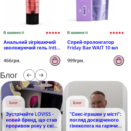
В наявності
В наявності
Анальний зігріваючий
Спрей-пролонгатор
зволожуючий гель Intt
Friday Bae WAIT 10 мл
100 мл
466грн.
999грн.
Блог
Блог
Блог
Зустрічайте LOVISS -
"Секс-іграшки у місті":
новий бренд, що став
погляд досвідченого
проривом року у світі
гінеколога на гарячий