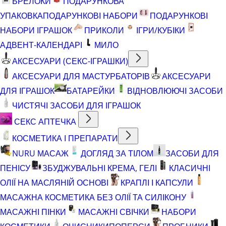
БРЕЛОКИ
ПОДАРУНКОВА
УПАКОВКА
ПОДАРУНКОВІ НАБОРИ
ПОДАРУНКОВІ
НАБОРИ ІГРАШОК
ПРИКОЛИ
ІГРИ/КУБІКИ
АДВЕНТ-КАЛЕНДАРІ
МИЛО
АКСЕСУАРИ (СЕКС-ІГРАШКИ)
АКСЕСУАРИ ДЛЯ МАСТУРБАТОРІВ
АКСЕСУАРИ
ДЛЯ ІГРАШОК
БАТАРЕЙКИ
ВІДНОВЛЮЮЧІ ЗАСОБИ
ЧИСТЯЧІ ЗАСОБИ ДЛЯ ІГРАШОК
СЕКС АПТЕЧКА
КОСМЕТИКА І ПРЕПАРАТИ
NURU МАСАЖ
ДОГЛЯД ЗА ТІЛОМ
ЗАСОБИ ДЛЯ
ПЕНІСУ
ЗБУДЖУВАЛЬНІ КРЕМА, ГЕЛІ
КЛАСИЧНІ
ОЛІЇ НА МАСЛЯНІЙ ОСНОВІ
КРАПЛІ І КАПСУЛИ
МАСАЖНА КОСМЕТИКА БЕЗ ОЛІЇ ТА СИЛІКОНУ
МАСАЖНІ ПІНКИ
МАСАЖНІ СВІЧКИ
НАБОРИ