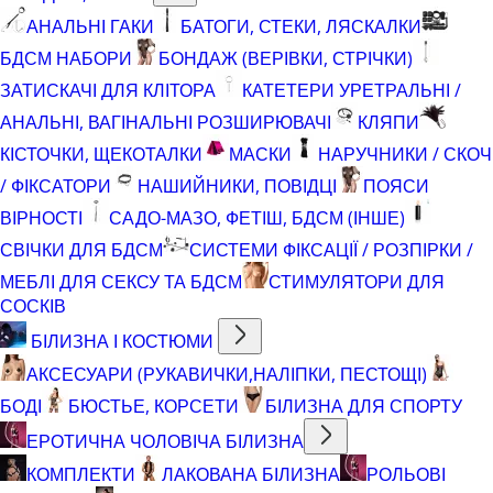
АНАЛЬНІ ГАКИ
БАТОГИ, СТЕКИ, ЛЯСКАЛКИ
БДСМ НАБОРИ
БОНДАЖ (ВЕРІВКИ, СТРІЧКИ)
ЗАТИСКАЧІ ДЛЯ КЛІТОРА
КАТЕТЕРИ УРЕТРАЛЬНІ /
АНАЛЬНІ, ВАГІНАЛЬНІ РОЗШИРЮВАЧІ
КЛЯПИ
КІСТОЧКИ, ЩЕКОТАЛКИ
МАСКИ
НАРУЧНИКИ / СКОЧ
/ ФІКСАТОРИ
НАШИЙНИКИ, ПОВІДЦІ
ПОЯСИ
ВІРНОСТІ
САДО-МАЗО, ФЕТІШ, БДСМ (ІНШЕ)
СВІЧКИ ДЛЯ БДСМ
СИСТЕМИ ФІКСАЦІЇ / РОЗПІРКИ /
МЕБЛІ ДЛЯ СЕКСУ ТА БДСМ
СТИМУЛЯТОРИ ДЛЯ
СОСКІВ
БІЛИЗНА І КОСТЮМИ
АКСЕСУАРИ (РУКАВИЧКИ,НАЛІПКИ, ПЕСТОЩІ)
БОДІ
БЮСТЬЕ, КОРСЕТИ
БІЛИЗНА ДЛЯ СПОРТУ
ЕРОТИЧНА ЧОЛОВІЧА БІЛИЗНА
КОМПЛЕКТИ
ЛАКОВАНА БІЛИЗНА
РОЛЬОВІ