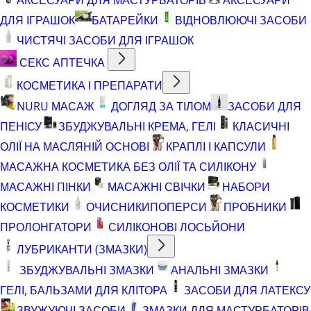
ДЛЯ ІГРАШОК
БАТАРЕЙКИ
ВІДНОВЛЮЮЧІ ЗАСОБИ
ЧИСТЯЧІ ЗАСОБИ ДЛЯ ІГРАШОК
СЕКС АПТЕЧКА
КОСМЕТИКА І ПРЕПАРАТИ
NURU МАСАЖ
ДОГЛЯД ЗА ТІЛОМ
ЗАСОБИ ДЛЯ
ПЕНІСУ
ЗБУДЖУВАЛЬНІ КРЕМА, ГЕЛІ
КЛАСИЧНІ
ОЛІЇ НА МАСЛЯНІЙ ОСНОВІ
КРАПЛІ І КАПСУЛИ
МАСАЖНА КОСМЕТИКА БЕЗ ОЛІЇ ТА СИЛІКОНУ
МАСАЖНІ ПІНКИ
МАСАЖНІ СВІЧКИ
НАБОРИ
КОСМЕТИКИ
ОЧИСНИКИ
ПОПЕРСИ
ПРОБНИКИ
ПРОЛОНГАТОРИ
СИЛІКОНОВІ ЛОСЬЙОНИ
ЛУБРИКАНТИ (ЗМАЗКИ)
ЗБУДЖУВАЛЬНІ ЗМАЗКИ
АНАЛЬНІ ЗМАЗКИ
ГЕЛІ, БАЛЬЗАМИ ДЛЯ КЛІТОРА
ЗАСОБИ ДЛЯ ЛАТЕКСУ
ЗВУЖУЮЧІ ЗАСОБИ
ЗМАЗКИ ДЛЯ МАСТУРБАТОРІВ