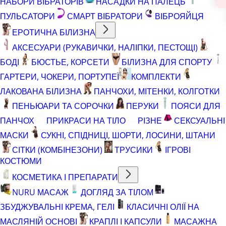
НАБОРИ ВІБРАТОРІВ
НАСАДКИ НА ПАЛЕЦЬ
ПУЛЬСАТОРИ
СМАРТ ВІБРАТОРИ
ВІБРОЯЙЦЯ
ЕРОТИЧНА БІЛИЗНА
АКСЕСУАРИ (РУКАВИЧКИ, НАЛІПКИ, ПЕСТОЩІ)
БОДІ
БЮСТЬЕ, КОРСЕТИ
БІЛИЗНА ДЛЯ СПОРТУ
ГАРТЕРИ, ЧОКЕРИ, ПОРТУПЕЇ
КОМПЛЕКТИ
ЛАКОВАНА БІЛИЗНА
ПАНЧОХИ, МІТЕНКИ, КОЛГОТКИ
ПЕНЬЮАРИ ТА СОРОЧКИ
ПЕРУКИ
ПОЯСИ ДЛЯ
ПАНЧОХ
ПРИКРАСИ НА ТІЛО
РІЗНЕ
СЕКСУАЛЬНІ
МАСКИ
СУКНІ, СПІДНИЦІ, ШОРТИ, ЛОСИНИ, ШТАНИ
СІТКИ (КОМБІНЕЗОНИ)
ТРУСИКИ
ІГРОВІ
КОСТЮМИ
КОСМЕТИКА І ПРЕПАРАТИ
NURU МАСАЖ
ДОГЛЯД ЗА ТІЛОМ
ЗБУДЖУВАЛЬНІ КРЕМА, ГЕЛІ
КЛАСИЧНІ ОЛІЇ НА
МАСЛЯНІЙ ОСНОВІ
КРАПЛІ І КАПСУЛИ
МАСАЖНА