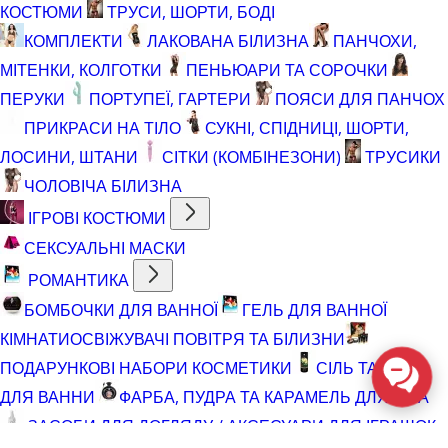
КОСТЮМИ
ТРУСИ, ШОРТИ, БОДІ
КОМПЛЕКТИ
ЛАКОВАНА БІЛИЗНА
ПАНЧОХИ,
МІТЕНКИ, КОЛГОТКИ
ПЕНЬЮАРИ ТА СОРОЧКИ
ПЕРУКИ
ПОРТУПЕЇ, ГАРТЕРИ
ПОЯСИ ДЛЯ ПАНЧОХ
ПРИКРАСИ НА ТІЛО
СУКНІ, СПІДНИЦІ, ШОРТИ,
ЛОСИНИ, ШТАНИ
СІТКИ (КОМБІНЕЗОНИ)
ТРУСИКИ
ЧОЛОВІЧА БІЛИЗНА
ІГРОВІ КОСТЮМИ
СЕКСУАЛЬНІ МАСКИ
РОМАНТИКА
БОМБОЧКИ ДЛЯ ВАННОЇ
ГЕЛЬ ДЛЯ ВАННОЇ
КІМНАТИ
ОСВІЖУВАЧІ ПОВІТРЯ ТА БІЛИЗНИ
ПОДАРУНКОВІ НАБОРИ КОСМЕТИКИ
СІЛЬ ТА ПІНА
ДЛЯ ВАННИ
ФАРБА, ПУДРА ТА КАРАМЕЛЬ ДЛЯ ТІЛА
ЗАСОБИ ДЛЯ ДОГЛЯДУ / АКСЕСУАРИ ДЛЯ ІГРАШОК