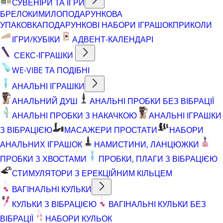
СУВЕНІРИ ТА ІГРИ
БРЕЛОКИ
МИЛО
ПОДАРУНКОВА
УПАКОВКА
ПОДАРУНКОВІ НАБОРИ ІГРАШОК
ПРИКОЛИ
ІГРИ/КУБІКИ
АДВЕНТ-КАЛЕНДАРІ
СЕКС-ІГРАШКИ
WE-VIBE ТА ПОДІБНІ
АНАЛЬНІ ІГРАШКИ
АНАЛЬНИЙ ДУШ
АНАЛЬНІ ПРОБКИ БЕЗ ВІБРАЦІЇ
АНАЛЬНІ ПРОБКИ З НАКАЧКОЮ
АНАЛЬНІ ІГРАШКИ
З ВІБРАЦІЄЮ
МАСАЖЕРИ ПРОСТАТИ
НАБОРИ
АНАЛЬНИХ ІГРАШОК
НАМИСТИНИ, ЛАНЦЮЖКИ
ПРОБКИ З ХВОСТАМИ
ПРОБКИ, ПЛАГИ З ВІБРАЦІЄЮ
СТИМУЛЯТОРИ З ЕРЕКЦІЙНИМ КІЛЬЦЕМ
ВАГІНАЛЬНІ КУЛЬКИ
КУЛЬКИ З ВІБРАЦІЄЮ
ВАГІНАЛЬНІ КУЛЬКИ БЕЗ
ВІБРАЦІЇ
НАБОРИ КУЛЬОК