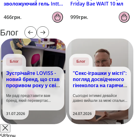
зволожуючий гель Intt
Friday Bae WAIT 10 мл
100 мл
466грн.
999грн.
Блог
Блог
Блог
Зустрічайте LOVISS -
"Секс-іграшки у місті":
новий бренд, що став
погляд досвідченого
проривом року у світі
гінеколога на гарячий
задоволення!
тренд
Ми раді представити вам
Сьогодні інтимні девайси
бренд, який перевертає
давно вийшли за межі спальні.
уявлення про інтимні іграшки
Дистанційне керування,
та вже встиг стати сенсацією
безшумні моторчики та
31.07.2026
24.07.2026
на міжнародній виставці API
стильний дизайн перетворили
Shanghai-2026!​LOVISS - це
їх на гаджет, який багато хто
поєднання унікальної естетики
використовує, тестує у
та бездога..
публічних місцях: у..
589грн.