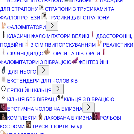
БЕЗРЕМІННІ СТРАПОНИ
НАБОРИ
НАСАДКИ
ДЛЯ СТРАПОНУ
СТРАПОНИ З ТРУСИКАМИ ТА
ФАЛЛОПРОТЕЗИ
ТРУСИКИ ДЛЯ СТРАПОНУ
ФАЛОІМІТАТОРИ
КЛАСИЧНІ
ФАЛОІМІТАТОРИ ВЕЛИКІ
ДВОСТОРОННІ,
ПОДВІЙНІ
З СІМ'ЯВИПОРСКУВАННЯМ
РЕАЛІСТИКИ
СКЛЯНІ ДИЛДО
ТОРСИ ТА ПІВТОРСИ
ФАЛОІМІТАТОРИ З ВІБРАЦІЄЮ
ФЕНТЕЗІЙНІ
ДЛЯ НЬОГО
ЕКСТЕНДЕРИ ДЛЯ ЧОЛОВІКІВ
ЕРЕКЦІЙНІ КІЛЬЦЯ
КІЛЬЦЯ БЕЗ ВІБРАЦІЇ
КІЛЬЦЯ З ВІБРАЦІЄЮ
ЕРОТИЧНА ЧОЛОВІЧА БІЛИЗНА
КОМПЛЕКТИ
ЛАКОВАНА БІЛИЗНА
РОЛЬОВІ
КОСТЮМИ
ТРУСИ, ШОРТИ, БОДІ