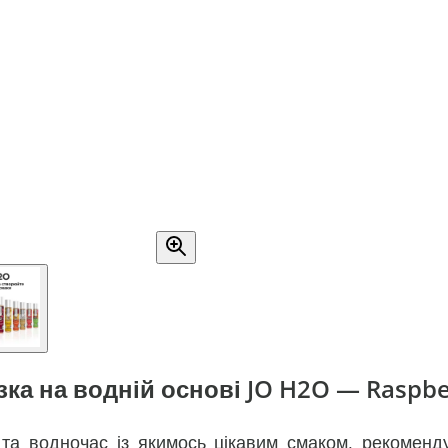
ка на водній основі JO H2O — Raspbe
 та водночас із якимось цікавим смаком, рекомен