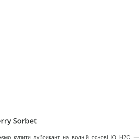
rry Sorbet
дуємо купити лубрикант на водній основі JO H2O —