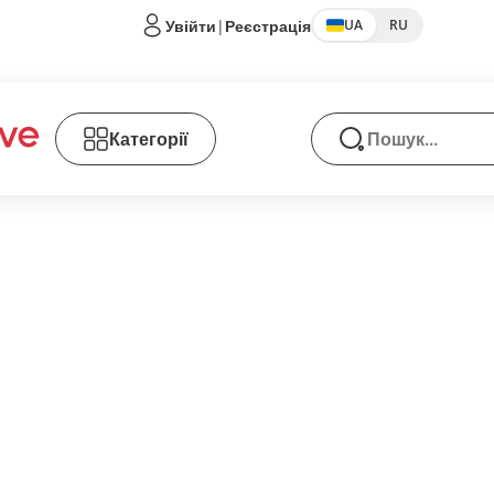
Увійти
|
Реєстрація
UA
RU
Категорії
Пошук товарів