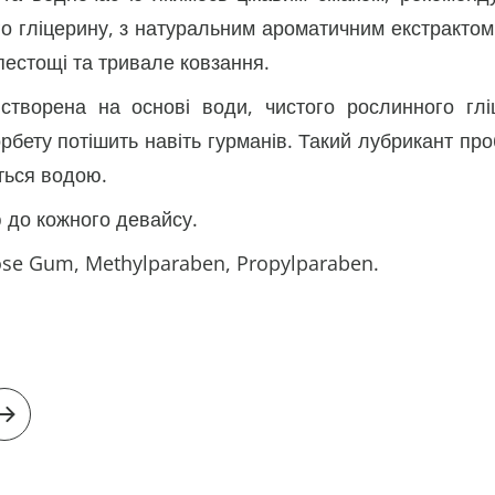
 гліцерину, з натуральним ароматичним екстрактом 
пестощі та тривале ковзання.
створена на основі води, чистого рослинного гл
бету потішить навіть гурманів. Такий лубрикант про
ться водою.
 до кожного девайсу.
ulose Gum, Methylparaben, Propylparaben.