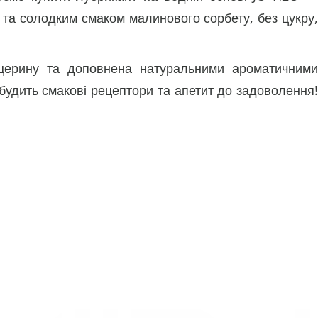
та солодким смаком малинового сорбету, без цукру,
іцерину та доповнена натуральними ароматичними
будить смакові рецептори та апетит до задоволення!