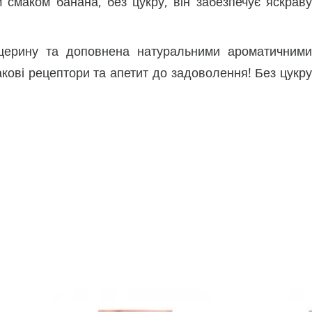
 смаком банана, без цукру, він забезпечує яскраву
іцерину та доповнена натуральними ароматичними
кові рецептори та апетит до задоволення! Без цукру