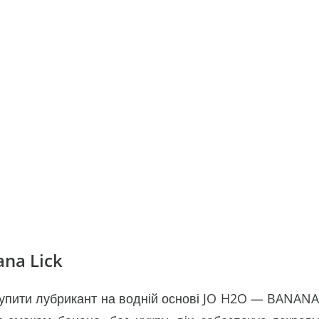
na Lick
 купити лубрикант на водній основі JO H2O — BANANA