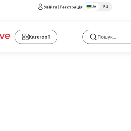
Увійти
|
Реєстрація
UA
RU
Категорії
Пошук товарів