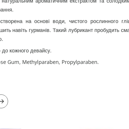
з натуральним ароматичним екстрактом та солодким
зання.
створена на основі води, чистого рослинного гл
ить навіть гурманів. Такий лубрикант пробудить сма
ю.
 до кожного девайсу.
ulose Gum, Methylparaben, Propylparaben.