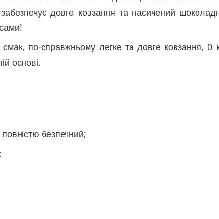
 забезпечує довге ковзання та насичений шоколадн
йсами!
 смак, по-справжньому легке та довге ковзання, 0 к
ій основі.
— повністю безпечний;
;