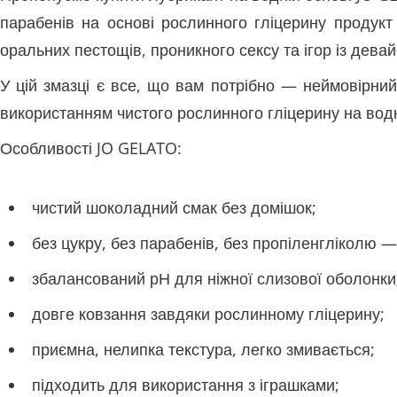
парабенів на основі рослинного гліцерину продукт
оральних пестощів, проникного сексу та ігор із дева
У цій змазці є все, що вам потрібно — неймовірний
використанням чистого рослинного гліцерину на водн
Особливості JO GELATO:
чистий шоколадний смак без домішок;
без цукру, без парабенів, без пропіленгліколю 
збалансований рН для ніжної слизової оболонки
довге ковзання завдяки рослинному гліцерину;
приємна, нелипка текстура, легко змивається;
підходить для використання з іграшками;