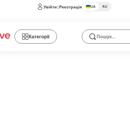
Увійти
|
Реєстрація
UA
RU
Категорії
Пошук товарів