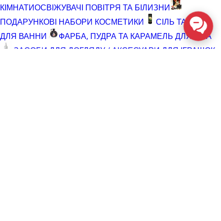
КІМНАТИ
ОСВІЖУВАЧІ ПОВІТРЯ ТА БІЛИЗНИ
ПОДАРУНКОВІ НАБОРИ КОСМЕТИКИ
СІЛЬ ТА ПІНА
ДЛЯ ВАННИ
ФАРБА, ПУДРА ТА КАРАМЕЛЬ ДЛЯ ТІЛА
ЗАСОБИ ДЛЯ ДОГЛЯДУ / АКСЕСУАРИ ДЛЯ ІГРАШОК
АКСЕСУАРИ ДЛЯ МАСТУРБАТОРІВ
АКСЕСУАРИ
ДЛЯ ІГРАШОК
БАТАРЕЙКИ
ВІДНОВЛЮЮЧІ ЗАСОБИ
ЧИСТЯЧІ ЗАСОБИ ДЛЯ ІГРАШОК
ДОГЛЯД ЗА ТІЛОМ
ГЕЛІ ДЛЯ ДУШУ
ДЛЯ ГОЛІННЯ ТА ДОГЛЯД ПІСЛЯ
ДЛЯ ІНТИМНОЇ ГІГІЄНИ СПРЕЇ, ПІНКИ, СЕРВЕТКИ
ОСВІТЛЮВАЛЬНІ ЗАСОБИ
СПРЕЇ З БЛИСКОМ
СПРИНЦЮВАННЯ
ТРИМЕР І ЗАСОБИ ПРОТИ
ВОЛОССЯ
РОЗПРОДАЖ