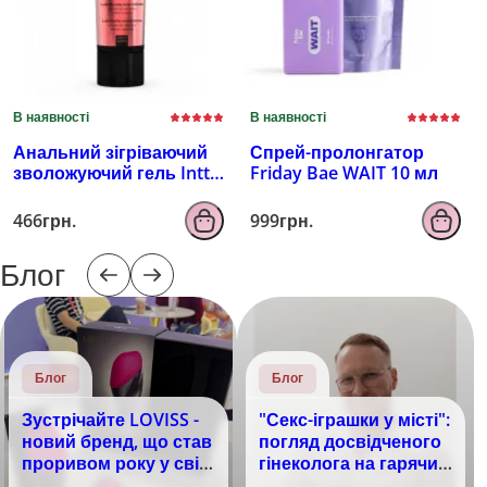
В наявності
В наявності
Анальний зігріваючий
Спрей-пролонгатор
зволожуючий гель Intt
Friday Bae WAIT 10 мл
100 мл
466грн.
999грн.
Блог
Блог
Блог
Зустрічайте LOVISS -
"Секс-іграшки у місті":
новий бренд, що став
погляд досвідченого
проривом року у світі
гінеколога на гарячий
задоволення!
тренд