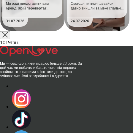
Ми раді представити вам
Сьогодні інтимні девайси
бренд, який перевертає
давно вийшли за межі спальні.
уявлення про інтимні іграшки
Дистанційне керування,
та вже встиг стати сенсацією
безшумні моторчики та
31.07.2026
24.07.2026
на міжнародній виставці API
стильний дизайн перетворили
Shanghai-2026!​LOVISS - це
їх на гаджет, який багато хто
поєднання унікальної естетики
використовує, тестує у
та бездога..
публічних місцях: у..
1019грн.
Ми — секс-шоп, який працює більше 20 років. За
цей час ми побачили багато чого: від перших
знайомств із нашими клієнтами до того, як
змінювались їхні вподобання і відкриття.