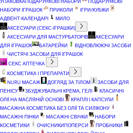
УПАКОВКА
ПОДАРУНКОВІ НАБОРИ
ПОДАРУНКОВІ
НАБОРИ ІГРАШОК
ПРИКОЛИ
ІГРИ/КУБІКИ
АДВЕНТ-КАЛЕНДАРІ
МИЛО
АКСЕСУАРИ (СЕКС-ІГРАШКИ)
АКСЕСУАРИ ДЛЯ МАСТУРБАТОРІВ
АКСЕСУАРИ
ДЛЯ ІГРАШОК
БАТАРЕЙКИ
ВІДНОВЛЮЮЧІ ЗАСОБИ
ЧИСТЯЧІ ЗАСОБИ ДЛЯ ІГРАШОК
СЕКС АПТЕЧКА
КОСМЕТИКА І ПРЕПАРАТИ
NURU МАСАЖ
ДОГЛЯД ЗА ТІЛОМ
ЗАСОБИ ДЛЯ
ПЕНІСУ
ЗБУДЖУВАЛЬНІ КРЕМА, ГЕЛІ
КЛАСИЧНІ
ОЛІЇ НА МАСЛЯНІЙ ОСНОВІ
КРАПЛІ І КАПСУЛИ
МАСАЖНА КОСМЕТИКА БЕЗ ОЛІЇ ТА СИЛІКОНУ
МАСАЖНІ ПІНКИ
МАСАЖНІ СВІЧКИ
НАБОРИ
КОСМЕТИКИ
ОЧИСНИКИ
ПОПЕРСИ
ПРОБНИКИ