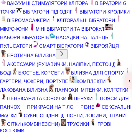
ВАКУУМНІ СТИМУЛЯТОРИ КЛІТОРА
ВІБРАТОРИ G
ТОЧКИ
ВІБРАТОРИ ПІД ОДЯГ
ВІБРАТОРИ-КРОЛИКИ
ВІБРОМАСАЖЕРИ
КЛІТОРАЛЬНІ ВІБРАТОРИ
МІКРОФОНИ
МІНІ ВІБРАТОРИ ТА ВІБРОКУЛІ
НАБОРИ ВІБРАТОРІВ
НАСАДКИ НА ПАЛЕЦЬ
ПУЛЬСАТОРИ
СМАРТ ВІБРАТОРИ
ВІБРОЯЙЦЯ
ЕРОТИЧНА БІЛИЗНА
АКСЕСУАРИ (РУКАВИЧКИ, НАЛІПКИ, ПЕСТОЩІ)
БОДІ
БЮСТЬЕ, КОРСЕТИ
БІЛИЗНА ДЛЯ СПОРТУ
‹
ГАРТЕРИ, ЧОКЕРИ, ПОРТУПЕЇ
КОМПЛЕКТИ
ЛАКОВАНА БІЛИЗНА
ПАНЧОХИ, МІТЕНКИ, КОЛГОТКИ
ПЕНЬЮАРИ ТА СОРОЧКИ
ПЕРУКИ
ПОЯСИ ДЛЯ
ПАНЧОХ
ПРИКРАСИ НА ТІЛО
РІЗНЕ
СЕКСУАЛЬНІ
МАСКИ
СУКНІ, СПІДНИЦІ, ШОРТИ, ЛОСИНИ, ШТАНИ
СІТКИ (КОМБІНЕЗОНИ)
ТРУСИКИ
ІГРОВІ
КОСТЮМИ