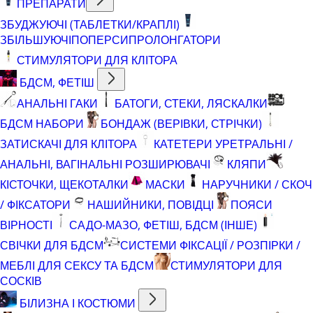
ПРЕПАРАТИ
ЗБУДЖУЮЧІ (ТАБЛЕТКИ/КРАПЛІ)
ЗБІЛЬШУЮЧІ
ПОПЕРСИ
ПРОЛОНГАТОРИ
СТИМУЛЯТОРИ ДЛЯ КЛІТОРА
БДСМ, ФЕТІШ
АНАЛЬНІ ГАКИ
БАТОГИ, СТЕКИ, ЛЯСКАЛКИ
БДСМ НАБОРИ
БОНДАЖ (ВЕРІВКИ, СТРІЧКИ)
ЗАТИСКАЧІ ДЛЯ КЛІТОРА
КАТЕТЕРИ УРЕТРАЛЬНІ /
АНАЛЬНІ, ВАГІНАЛЬНІ РОЗШИРЮВАЧІ
КЛЯПИ
КІСТОЧКИ, ЩЕКОТАЛКИ
МАСКИ
НАРУЧНИКИ / СКОЧ
/ ФІКСАТОРИ
НАШИЙНИКИ, ПОВІДЦІ
ПОЯСИ
ВІРНОСТІ
САДО-МАЗО, ФЕТІШ, БДСМ (ІНШЕ)
СВІЧКИ ДЛЯ БДСМ
СИСТЕМИ ФІКСАЦІЇ / РОЗПІРКИ /
МЕБЛІ ДЛЯ СЕКСУ ТА БДСМ
СТИМУЛЯТОРИ ДЛЯ
СОСКІВ
БІЛИЗНА І КОСТЮМИ