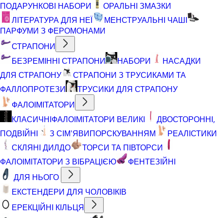
ПОДАРУНКОВІ НАБОРИ
ОРАЛЬНІ ЗМАЗКИ
ЛІТЕРАТУРА ДЛЯ НЕЇ
МЕНСТРУАЛЬНІ ЧАШІ
ПАРФУМИ З ФЕРОМОНАМИ
СТРАПОНИ
БЕЗРЕМІННІ СТРАПОНИ
НАБОРИ
НАСАДКИ
ДЛЯ СТРАПОНУ
СТРАПОНИ З ТРУСИКАМИ ТА
ФАЛЛОПРОТЕЗИ
ТРУСИКИ ДЛЯ СТРАПОНУ
ФАЛОІМІТАТОРИ
КЛАСИЧНІ
ФАЛОІМІТАТОРИ ВЕЛИКІ
ДВОСТОРОННІ,
ПОДВІЙНІ
З СІМ'ЯВИПОРСКУВАННЯМ
РЕАЛІСТИКИ
СКЛЯНІ ДИЛДО
ТОРСИ ТА ПІВТОРСИ
ФАЛОІМІТАТОРИ З ВІБРАЦІЄЮ
ФЕНТЕЗІЙНІ
ДЛЯ НЬОГО
ЕКСТЕНДЕРИ ДЛЯ ЧОЛОВІКІВ
ЕРЕКЦІЙНІ КІЛЬЦЯ