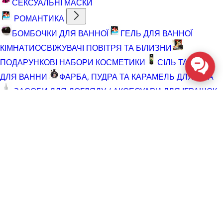
СЕКСУАЛЬНІ МАСКИ
РОМАНТИКА
БОМБОЧКИ ДЛЯ ВАННОЇ
ГЕЛЬ ДЛЯ ВАННОЇ
КІМНАТИ
ОСВІЖУВАЧІ ПОВІТРЯ ТА БІЛИЗНИ
ПОДАРУНКОВІ НАБОРИ КОСМЕТИКИ
СІЛЬ ТА ПІНА
ДЛЯ ВАННИ
ФАРБА, ПУДРА ТА КАРАМЕЛЬ ДЛЯ ТІЛА
ЗАСОБИ ДЛЯ ДОГЛЯДУ / АКСЕСУАРИ ДЛЯ ІГРАШОК
АКСЕСУАРИ ДЛЯ МАСТУРБАТОРІВ
АКСЕСУАРИ
ДЛЯ ІГРАШОК
БАТАРЕЙКИ
ВІДНОВЛЮЮЧІ ЗАСОБИ
ЧИСТЯЧІ ЗАСОБИ ДЛЯ ІГРАШОК
ДОГЛЯД ЗА ТІЛОМ
ГЕЛІ ДЛЯ ДУШУ
ДЛЯ ГОЛІННЯ ТА ДОГЛЯД ПІСЛЯ
ДЛЯ ІНТИМНОЇ ГІГІЄНИ СПРЕЇ, ПІНКИ, СЕРВЕТКИ
ОСВІТЛЮВАЛЬНІ ЗАСОБИ
СПРЕЇ З БЛИСКОМ