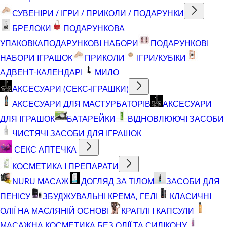
СУВЕНІРИ / ІГРИ / ПРИКОЛИ / ПОДАРУНКИ
БРЕЛОКИ
ПОДАРУНКОВА
УПАКОВКА
ПОДАРУНКОВІ НАБОРИ
ПОДАРУНКОВІ
НАБОРИ ІГРАШОК
ПРИКОЛИ
ІГРИ/КУБІКИ
АДВЕНТ-КАЛЕНДАРІ
МИЛО
АКСЕСУАРИ (СЕКС-ІГРАШКИ)
АКСЕСУАРИ ДЛЯ МАСТУРБАТОРІВ
АКСЕСУАРИ
ДЛЯ ІГРАШОК
БАТАРЕЙКИ
ВІДНОВЛЮЮЧІ ЗАСОБИ
ЧИСТЯЧІ ЗАСОБИ ДЛЯ ІГРАШОК
СЕКС АПТЕЧКА
КОСМЕТИКА І ПРЕПАРАТИ
NURU МАСАЖ
ДОГЛЯД ЗА ТІЛОМ
ЗАСОБИ ДЛЯ
ПЕНІСУ
ЗБУДЖУВАЛЬНІ КРЕМА, ГЕЛІ
КЛАСИЧНІ
ОЛІЇ НА МАСЛЯНІЙ ОСНОВІ
КРАПЛІ І КАПСУЛИ
МАСАЖНА КОСМЕТИКА БЕЗ ОЛІЇ ТА СИЛІКОНУ