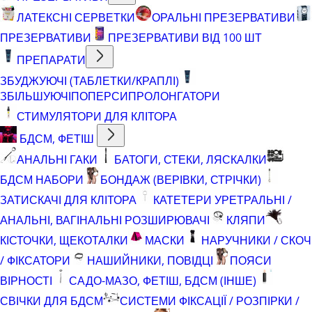
ЛАТЕКСНІ СЕРВЕТКИ
ОРАЛЬНІ ПРЕЗЕРВАТИВИ
ПРЕЗЕРВАТИВИ
ПРЕЗЕРВАТИВИ ВІД 100 ШТ
ПРЕПАРАТИ
ЗБУДЖУЮЧІ (ТАБЛЕТКИ/КРАПЛІ)
ЗБІЛЬШУЮЧІ
ПОПЕРСИ
ПРОЛОНГАТОРИ
СТИМУЛЯТОРИ ДЛЯ КЛІТОРА
БДСМ, ФЕТІШ
АНАЛЬНІ ГАКИ
БАТОГИ, СТЕКИ, ЛЯСКАЛКИ
БДСМ НАБОРИ
БОНДАЖ (ВЕРІВКИ, СТРІЧКИ)
ЗАТИСКАЧІ ДЛЯ КЛІТОРА
КАТЕТЕРИ УРЕТРАЛЬНІ /
АНАЛЬНІ, ВАГІНАЛЬНІ РОЗШИРЮВАЧІ
КЛЯПИ
КІСТОЧКИ, ЩЕКОТАЛКИ
МАСКИ
НАРУЧНИКИ / СКОЧ
/ ФІКСАТОРИ
НАШИЙНИКИ, ПОВІДЦІ
ПОЯСИ
ВІРНОСТІ
САДО-МАЗО, ФЕТІШ, БДСМ (ІНШЕ)
СВІЧКИ ДЛЯ БДСМ
СИСТЕМИ ФІКСАЦІЇ / РОЗПІРКИ /