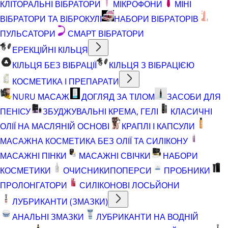
КЛІТОРАЛЬНІ ВІБРАТОРИ
МІКРОФОНИ
МІНІ
ВІБРАТОРИ ТА ВІБРОКУЛІ
НАБОРИ ВІБРАТОРІВ
ПУЛЬСАТОРИ
СМАРТ ВІБРАТОРИ
ЕРЕКЦІЙНІ КІЛЬЦЯ
КІЛЬЦЯ БЕЗ ВІБРАЦІЇ
КІЛЬЦЯ З ВІБРАЦІЄЮ
КОСМЕТИКА І ПРЕПАРАТИ
NURU МАСАЖ
ДОГЛЯД ЗА ТІЛОМ
ЗАСОБИ ДЛЯ
ПЕНІСУ
ЗБУДЖУВАЛЬНІ КРЕМА, ГЕЛІ
КЛАСИЧНІ
ОЛІЇ НА МАСЛЯНІЙ ОСНОВІ
КРАПЛІ І КАПСУЛИ
МАСАЖНА КОСМЕТИКА БЕЗ ОЛІЇ ТА СИЛІКОНУ
МАСАЖНІ ПІНКИ
МАСАЖНІ СВІЧКИ
НАБОРИ
КОСМЕТИКИ
ОЧИСНИКИ
ПОПЕРСИ
ПРОБНИКИ
ПРОЛОНГАТОРИ
СИЛІКОНОВІ ЛОСЬЙОНИ
ЛУБРИКАНТИ (ЗМАЗКИ)
АНАЛЬНІ ЗМАЗКИ
ЛУБРИКАНТИ НА ВОДНІЙ