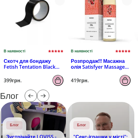
В наявності
В наявності
Скотч для бондажу
Розпродаж!!! Масажна
Fetish Tentation Black
олія Satisfyer Massage
(15м) (луснуто
Oil Guarana 250 мл
паковання!!!)
(термін 30.04.2027)
399грн.
419грн.
Блог
Блог
Блог
Зустрічайте LOVISS -
"Секс-іграшки у місті":