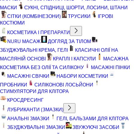
МАСКИ
СУКНІ, СПІДНИЦІ, ШОРТИ, ЛОСИНИ, ШТАНИ
СІТКИ (КОМБІНЕЗОНИ)
ТРУСИКИ
ІГРОВІ
КОСТЮМИ
КОСМЕТИКА І ПРЕПАРАТИ
NURU МАСАЖ
ДОГЛЯД ЗА ТІЛОМ
ЗБУДЖУВАЛЬНІ КРЕМА, ГЕЛІ
КЛАСИЧНІ ОЛІЇ НА
МАСЛЯНІЙ ОСНОВІ
КРАПЛІ І КАПСУЛИ
МАСАЖНА
КОСМЕТИКА БЕЗ ОЛІЇ ТА СИЛІКОНУ
МАСАЖНІ ПІНКИ
МАСАЖНІ СВІЧКИ
НАБОРИ КОСМЕТИКИ
ПРОБНИКИ
СИЛІКОНОВІ ЛОСЬЙОНИ
СТИМУЛЯТОРИ ДЛЯ КЛІТОРА
КРОСДРЕСИНГ
ЛУБРИКАНТИ (ЗМАЗКИ)
АНАЛЬНІ ЗМАЗКИ
ГЕЛІ, БАЛЬЗАМИ ДЛЯ КЛІТОРА
ЗБУДЖУВАЛЬНІ ЗМАЗКИ
ЗВУЖУЮЧІ ЗАСОБИ