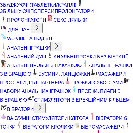
ЗБУДЖУЮЧІ (ТАБЛЕТКИ/КРАПЛІ)
ЗБІЛЬШУЮЧІ
ПОПЕРСИ
ПРОЛОНГАТОРИ
ПРОЛОНГАТОРИ
СЕКС-ЛЯЛЬКИ
ДЛЯ ПАР
WE-VIBE ТА ПОДІБНІ
АНАЛЬНІ ІГРАШКИ
АНАЛЬНИЙ ДУШ
АНАЛЬНІ ПРОБКИ БЕЗ ВІБРАЦІЇ
АНАЛЬНІ ПРОБКИ З НАКАЧКОЮ
АНАЛЬНІ ІГРАШКИ
З ВІБРАЦІЄЮ
БУСИНИ, ЛАНЦЮЖКИ
МАСАЖЕРИ
ПРОСТАТИ ДЛЯ ПАРТНЕРА
ПРОБКИ З ХВОСТАМИ
НАБОРИ АНАЛЬНИХ ІГРАШОК
ПРОБКИ, ПЛАГИ З
ВІБРАЦІЄЮ
СТИМУЛЯТОРИ З ЕРЕКЦІЙНИМ КІЛЬЦЕМ
ВІБРАТОРИ
ВАКУУМНІ СТИМУЛЯТОРИ КЛІТОРА
ВІБРАТОРИ G
ТОЧКИ
ВІБРАТОРИ-КРОЛИКИ
ВІБРОМАСАЖЕРИ