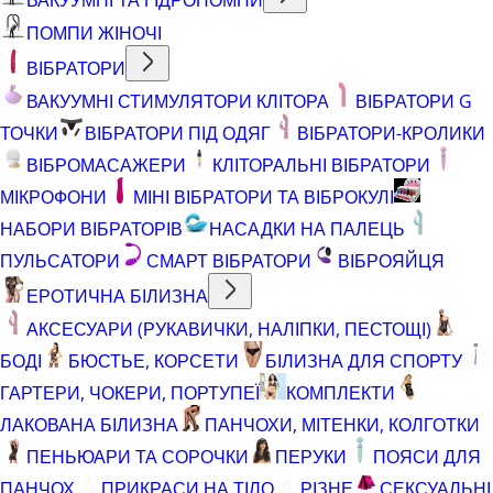
ПОМПИ ЖІНОЧІ
ВІБРАТОРИ
ВАКУУМНІ СТИМУЛЯТОРИ КЛІТОРА
ВІБРАТОРИ G
ТОЧКИ
ВІБРАТОРИ ПІД ОДЯГ
ВІБРАТОРИ-КРОЛИКИ
ВІБРОМАСАЖЕРИ
КЛІТОРАЛЬНІ ВІБРАТОРИ
МІКРОФОНИ
МІНІ ВІБРАТОРИ ТА ВІБРОКУЛІ
НАБОРИ ВІБРАТОРІВ
НАСАДКИ НА ПАЛЕЦЬ
ПУЛЬСАТОРИ
СМАРТ ВІБРАТОРИ
ВІБРОЯЙЦЯ
ЕРОТИЧНА БІЛИЗНА
АКСЕСУАРИ (РУКАВИЧКИ, НАЛІПКИ, ПЕСТОЩІ)
БОДІ
БЮСТЬЕ, КОРСЕТИ
БІЛИЗНА ДЛЯ СПОРТУ
ГАРТЕРИ, ЧОКЕРИ, ПОРТУПЕЇ
КОМПЛЕКТИ
ЛАКОВАНА БІЛИЗНА
ПАНЧОХИ, МІТЕНКИ, КОЛГОТКИ
ПЕНЬЮАРИ ТА СОРОЧКИ
ПЕРУКИ
ПОЯСИ ДЛЯ
ПАНЧОХ
ПРИКРАСИ НА ТІЛО
РІЗНЕ
СЕКСУАЛЬНІ