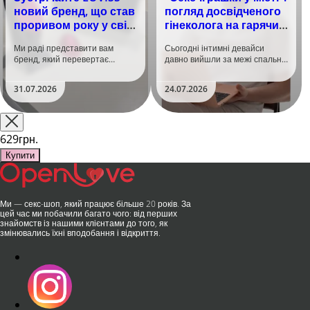
новий бренд, що став
погляд досвідченого
проривом року у світі
гінеколога на гарячий
задоволення!
тренд
Ми раді представити вам
Сьогодні інтимні девайси
бренд, який перевертає
давно вийшли за межі спальні.
уявлення про інтимні іграшки
Дистанційне керування,
та вже встиг стати сенсацією
безшумні моторчики та
31.07.2026
24.07.2026
на міжнародній виставці API
стильний дизайн перетворили
Shanghai-2026!​LOVISS - це
їх на гаджет, який багато хто
поєднання унікальної естетики
використовує, тестує у
та бездога..
публічних місцях: у..
629грн.
Купити
Ми — секс-шоп, який працює більше 20 років. За
цей час ми побачили багато чого: від перших
знайомств із нашими клієнтами до того, як
змінювались їхні вподобання і відкриття.