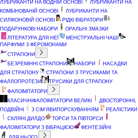
ЛУБРИКАНТИ НА ВОДНІЙ ОСНОВІ
ЛУБРИКАНТИ НА
КОМБІНОВАНІЙ ОСНОВІ
ЛУБРИКАНТИ НА
СИЛІКОНОВІЙ ОСНОВІ
РІДКІ ВІБРАТОРИ
ПОДАРУНКОВІ НАБОРИ
ОРАЛЬНІ ЗМАЗКИ
ЛІТЕРАТУРА ДЛЯ НЕЇ
МЕНСТРУАЛЬНІ ЧАШІ
ПАРФУМИ З ФЕРОМОНАМИ
СТРАПОНИ
БЕЗРЕМІННІ СТРАПОНИ
НАБОРИ
НАСАДКИ
ДЛЯ СТРАПОНУ
СТРАПОНИ З ТРУСИКАМИ ТА
ФАЛЛОПРОТЕЗИ
ТРУСИКИ ДЛЯ СТРАПОНУ
ФАЛОІМІТАТОРИ
КЛАСИЧНІ
ФАЛОІМІТАТОРИ ВЕЛИКІ
ДВОСТОРОННІ,
ПОДВІЙНІ
З СІМ'ЯВИПОРСКУВАННЯМ
РЕАЛІСТИКИ
СКЛЯНІ ДИЛДО
ТОРСИ ТА ПІВТОРСИ
ФАЛОІМІТАТОРИ З ВІБРАЦІЄЮ
ФЕНТЕЗІЙНІ
ДЛЯ НЬОГО