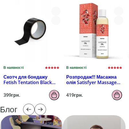
В наявності
В наявності
Скотч для бондажу
Розпродаж!!! Масажна
Fetish Tentation Black
олія Satisfyer Massage
(15м) (луснуто
Oil Guarana 250 мл
паковання!!!)
(термін 30.04.2027)
399грн.
419грн.
Блог