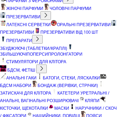
ПАРФУМИ З ФЕРОМОНАМИ
ЖІНОЧІ ПАРФУМИ
ЧОЛОВІЧІ ПАРФУМИ
ПРЕЗЕРВАТИВИ
ЛАТЕКСНІ СЕРВЕТКИ
ОРАЛЬНІ ПРЕЗЕРВАТИВИ
ПРЕЗЕРВАТИВИ
ПРЕЗЕРВАТИВИ ВІД 100 ШТ
ПРЕПАРАТИ
ЗБУДЖУЮЧІ (ТАБЛЕТКИ/КРАПЛІ)
ЗБІЛЬШУЮЧІ
ПОПЕРСИ
ПРОЛОНГАТОРИ
СТИМУЛЯТОРИ ДЛЯ КЛІТОРА
БДСМ, ФЕТІШ
АНАЛЬНІ ГАКИ
БАТОГИ, СТЕКИ, ЛЯСКАЛКИ
БДСМ НАБОРИ
БОНДАЖ (ВЕРІВКИ, СТРІЧКИ)
ЗАТИСКАЧІ ДЛЯ КЛІТОРА
КАТЕТЕРИ УРЕТРАЛЬНІ /
АНАЛЬНІ, ВАГІНАЛЬНІ РОЗШИРЮВАЧІ
КЛЯПИ
КІСТОЧКИ, ЩЕКОТАЛКИ
МАСКИ
НАРУЧНИКИ / СКОЧ
/ ФІКСАТОРИ
НАШИЙНИКИ, ПОВІДЦІ
ПОЯСИ