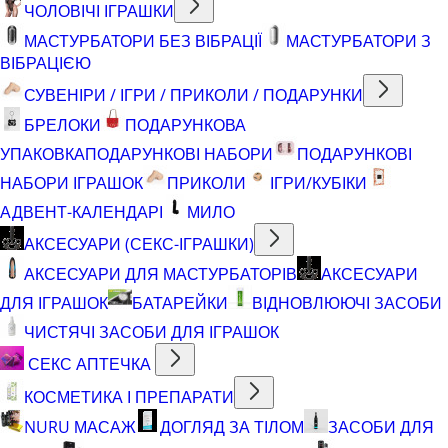
ЧОЛОВІЧІ ІГРАШКИ
МАСТУРБАТОРИ БЕЗ ВІБРАЦІЇ
МАСТУРБАТОРИ З
ВІБРАЦІЄЮ
СУВЕНІРИ / ІГРИ / ПРИКОЛИ / ПОДАРУНКИ
БРЕЛОКИ
ПОДАРУНКОВА
УПАКОВКА
ПОДАРУНКОВІ НАБОРИ
ПОДАРУНКОВІ
НАБОРИ ІГРАШОК
ПРИКОЛИ
ІГРИ/КУБІКИ
АДВЕНТ-КАЛЕНДАРІ
МИЛО
АКСЕСУАРИ (СЕКС-ІГРАШКИ)
АКСЕСУАРИ ДЛЯ МАСТУРБАТОРІВ
АКСЕСУАРИ
ДЛЯ ІГРАШОК
БАТАРЕЙКИ
ВІДНОВЛЮЮЧІ ЗАСОБИ
ЧИСТЯЧІ ЗАСОБИ ДЛЯ ІГРАШОК
СЕКС АПТЕЧКА
КОСМЕТИКА І ПРЕПАРАТИ
NURU МАСАЖ
ДОГЛЯД ЗА ТІЛОМ
ЗАСОБИ ДЛЯ