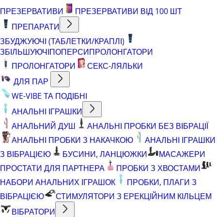
ПРЕЗЕРВАТИВИ
ПРЕЗЕРВАТИВИ ВІД 100 ШТ
ПРЕПАРАТИ
ЗБУДЖУЮЧІ (ТАБЛЕТКИ/КРАПЛІ)
ЗБІЛЬШУЮЧІ
ПОПЕРСИ
ПРОЛОНГАТОРИ
ПРОЛОНГАТОРИ
СЕКС-ЛЯЛЬКИ
ДЛЯ ПАР
WE-VIBE ТА ПОДІБНІ
АНАЛЬНІ ІГРАШКИ
АНАЛЬНИЙ ДУШ
АНАЛЬНІ ПРОБКИ БЕЗ ВІБРАЦІЇ
АНАЛЬНІ ПРОБКИ З НАКАЧКОЮ
АНАЛЬНІ ІГРАШКИ
З ВІБРАЦІЄЮ
БУСИНИ, ЛАНЦЮЖКИ
МАСАЖЕРИ
ПРОСТАТИ ДЛЯ ПАРТНЕРА
ПРОБКИ З ХВОСТАМИ
НАБОРИ АНАЛЬНИХ ІГРАШОК
ПРОБКИ, ПЛАГИ З
ВІБРАЦІЄЮ
СТИМУЛЯТОРИ З ЕРЕКЦІЙНИМ КІЛЬЦЕМ
ВІБРАТОРИ