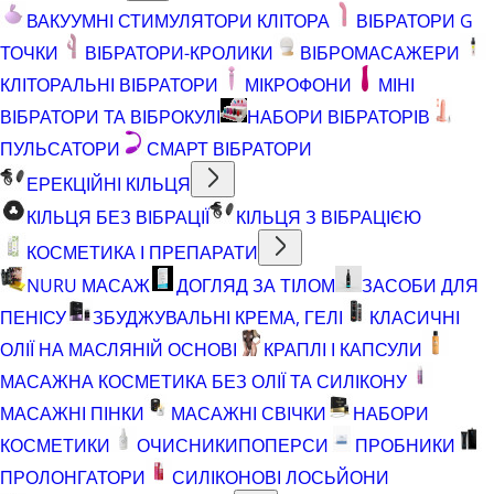
ВАКУУМНІ СТИМУЛЯТОРИ КЛІТОРА
ВІБРАТОРИ G
ТОЧКИ
ВІБРАТОРИ-КРОЛИКИ
ВІБРОМАСАЖЕРИ
КЛІТОРАЛЬНІ ВІБРАТОРИ
МІКРОФОНИ
МІНІ
ВІБРАТОРИ ТА ВІБРОКУЛІ
НАБОРИ ВІБРАТОРІВ
ПУЛЬСАТОРИ
СМАРТ ВІБРАТОРИ
ЕРЕКЦІЙНІ КІЛЬЦЯ
КІЛЬЦЯ БЕЗ ВІБРАЦІЇ
КІЛЬЦЯ З ВІБРАЦІЄЮ
КОСМЕТИКА І ПРЕПАРАТИ
NURU МАСАЖ
ДОГЛЯД ЗА ТІЛОМ
ЗАСОБИ ДЛЯ
ПЕНІСУ
ЗБУДЖУВАЛЬНІ КРЕМА, ГЕЛІ
КЛАСИЧНІ
ОЛІЇ НА МАСЛЯНІЙ ОСНОВІ
КРАПЛІ І КАПСУЛИ
МАСАЖНА КОСМЕТИКА БЕЗ ОЛІЇ ТА СИЛІКОНУ
МАСАЖНІ ПІНКИ
МАСАЖНІ СВІЧКИ
НАБОРИ
КОСМЕТИКИ
ОЧИСНИКИ
ПОПЕРСИ
ПРОБНИКИ
ПРОЛОНГАТОРИ
СИЛІКОНОВІ ЛОСЬЙОНИ