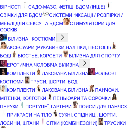
ВІРНОСТІ
САДО-МАЗО, ФЕТІШ, БДСМ (ІНШЕ)
СВІЧКИ ДЛЯ БДСМ
СИСТЕМИ ФІКСАЦІЇ / РОЗПІРКИ /
МЕБЛІ ДЛЯ СЕКСУ ТА БДСМ
СТИМУЛЯТОРИ ДЛЯ
СОСКІВ
БІЛИЗНА І КОСТЮМИ
АКСЕСУАРИ (РУКАВИЧКИ,НАЛІПКИ, ПЕСТОЩІ)
БОДІ
БЮСТЬЕ, КОРСЕТИ
БІЛИЗНА ДЛЯ СПОРТУ
ЕРОТИЧНА ЧОЛОВІЧА БІЛИЗНА
КОМПЛЕКТИ
ЛАКОВАНА БІЛИЗНА
РОЛЬОВІ
КОСТЮМИ
ТРУСИ, ШОРТИ, БОДІ
КОМПЛЕКТИ
ЛАКОВАНА БІЛИЗНА
ПАНЧОХИ,
МІТЕНКИ, КОЛГОТКИ
ПЕНЬЮАРИ ТА СОРОЧКИ
ПЕРУКИ
ПОРТУПЕЇ, ГАРТЕРИ
ПОЯСИ ДЛЯ ПАНЧОХ
ПРИКРАСИ НА ТІЛО
СУКНІ, СПІДНИЦІ, ШОРТИ,
ЛОСИНИ, ШТАНИ
СІТКИ (КОМБІНЕЗОНИ)
ТРУСИКИ