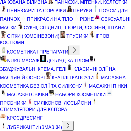
ЛАКОВАНА БІЛИЗНА
ПАНЧОХИ, МІТЕНКИ, КОЛГОТКИ
ПЕНЬЮАРИ ТА СОРОЧКИ
ПЕРУКИ
ПОЯСИ ДЛЯ
ПАНЧОХ
ПРИКРАСИ НА ТІЛО
РІЗНЕ
СЕКСУАЛЬНІ
МАСКИ
СУКНІ, СПІДНИЦІ, ШОРТИ, ЛОСИНИ, ШТАНИ
СІТКИ (КОМБІНЕЗОНИ)
ТРУСИКИ
ІГРОВІ
КОСТЮМИ
КОСМЕТИКА І ПРЕПАРАТИ
NURU МАСАЖ
ДОГЛЯД ЗА ТІЛОМ
ЗБУДЖУВАЛЬНІ КРЕМА, ГЕЛІ
КЛАСИЧНІ ОЛІЇ НА
МАСЛЯНІЙ ОСНОВІ
КРАПЛІ І КАПСУЛИ
МАСАЖНА
КОСМЕТИКА БЕЗ ОЛІЇ ТА СИЛІКОНУ
МАСАЖНІ ПІНКИ
МАСАЖНІ СВІЧКИ
НАБОРИ КОСМЕТИКИ
ПРОБНИКИ
СИЛІКОНОВІ ЛОСЬЙОНИ
СТИМУЛЯТОРИ ДЛЯ КЛІТОРА
КРОСДРЕСИНГ
ЛУБРИКАНТИ (ЗМАЗКИ)