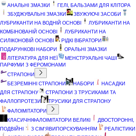
АНАЛЬНІ ЗМАЗКИ
ГЕЛІ, БАЛЬЗАМИ ДЛЯ КЛІТОРА
ЗБУДЖУВАЛЬНІ ЗМАЗКИ
ЗВУЖУЮЧІ ЗАСОБИ
ЛУБРИКАНТИ НА ВОДНІЙ ОСНОВІ
ЛУБРИКАНТИ НА
КОМБІНОВАНІЙ ОСНОВІ
ЛУБРИКАНТИ НА
СИЛІКОНОВІЙ ОСНОВІ
РІДКІ ВІБРАТОРИ
ПОДАРУНКОВІ НАБОРИ
ОРАЛЬНІ ЗМАЗКИ
ЛІТЕРАТУРА ДЛЯ НЕЇ
МЕНСТРУАЛЬНІ ЧАШІ
ПАРФУМИ З ФЕРОМОНАМИ
СТРАПОНИ
БЕЗРЕМІННІ СТРАПОНИ
НАБОРИ
НАСАДКИ
ДЛЯ СТРАПОНУ
СТРАПОНИ З ТРУСИКАМИ ТА
ФАЛЛОПРОТЕЗИ
ТРУСИКИ ДЛЯ СТРАПОНУ
ФАЛОІМІТАТОРИ
КЛАСИЧНІ
ФАЛОІМІТАТОРИ ВЕЛИКІ
ДВОСТОРОННІ,
ПОДВІЙНІ
З СІМ'ЯВИПОРСКУВАННЯМ
РЕАЛІСТИКИ