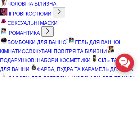
ЧОЛОВІЧА БІЛИЗНА
ІГРОВІ КОСТЮМИ
СЕКСУАЛЬНІ МАСКИ
РОМАНТИКА
БОМБОЧКИ ДЛЯ ВАННОЇ
ГЕЛЬ ДЛЯ ВАННОЇ
КІМНАТИ
ОСВІЖУВАЧІ ПОВІТРЯ ТА БІЛИЗНИ
ПОДАРУНКОВІ НАБОРИ КОСМЕТИКИ
СІЛЬ ТА ПІНА
ДЛЯ ВАННИ
ФАРБА, ПУДРА ТА КАРАМЕЛЬ ДЛЯ ТІЛА
ЗАСОБИ ДЛЯ ДОГЛЯДУ / АКСЕСУАРИ ДЛЯ ІГРАШОК
АКСЕСУАРИ ДЛЯ МАСТУРБАТОРІВ
АКСЕСУАРИ
ДЛЯ ІГРАШОК
БАТАРЕЙКИ
ВІДНОВЛЮЮЧІ ЗАСОБИ
ЧИСТЯЧІ ЗАСОБИ ДЛЯ ІГРАШОК
ДОГЛЯД ЗА ТІЛОМ
ГЕЛІ ДЛЯ ДУШУ
ДЛЯ ГОЛІННЯ ТА ДОГЛЯД ПІСЛЯ