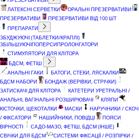
ЛАТЕКСНІ СЕРВЕТКИ
ОРАЛЬНІ ПРЕЗЕРВАТИВИ
ПРЕЗЕРВАТИВИ
ПРЕЗЕРВАТИВИ ВІД 100 ШТ
ПРЕПАРАТИ
ЗБУДЖУЮЧІ (ТАБЛЕТКИ/КРАПЛІ)
ЗБІЛЬШУЮЧІ
ПОПЕРСИ
ПРОЛОНГАТОРИ
СТИМУЛЯТОРИ ДЛЯ КЛІТОРА
БДСМ, ФЕТІШ
АНАЛЬНІ ГАКИ
БАТОГИ, СТЕКИ, ЛЯСКАЛКИ
БДСМ НАБОРИ
БОНДАЖ (ВЕРІВКИ, СТРІЧКИ)
ЗАТИСКАЧІ ДЛЯ КЛІТОРА
КАТЕТЕРИ УРЕТРАЛЬНІ /
АНАЛЬНІ, ВАГІНАЛЬНІ РОЗШИРЮВАЧІ
КЛЯПИ
КІСТОЧКИ, ЩЕКОТАЛКИ
МАСКИ
НАРУЧНИКИ / СКОЧ
/ ФІКСАТОРИ
НАШИЙНИКИ, ПОВІДЦІ
ПОЯСИ
ВІРНОСТІ
САДО-МАЗО, ФЕТІШ, БДСМ (ІНШЕ)
СВІЧКИ ДЛЯ БДСМ
СИСТЕМИ ФІКСАЦІЇ / РОЗПІРКИ /