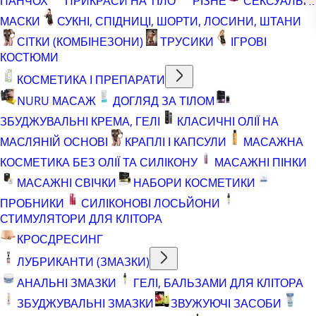
ПАНЧОХ
ПРИКРАСИ НА ТІЛО
РІЗНЕ
СЕКСУАЛЬНІ
МАСКИ
СУКНІ, СПІДНИЦІ, ШОРТИ, ЛОСИНИ, ШТАНИ
СІТКИ (КОМБІНЕЗОНИ)
ТРУСИКИ
ІГРОВІ
КОСТЮМИ
КОСМЕТИКА І ПРЕПАРАТИ
NURU МАСАЖ
ДОГЛЯД ЗА ТІЛОМ
ЗБУДЖУВАЛЬНІ КРЕМА, ГЕЛІ
КЛАСИЧНІ ОЛІЇ НА
МАСЛЯНІЙ ОСНОВІ
КРАПЛІ І КАПСУЛИ
МАСАЖНА
КОСМЕТИКА БЕЗ ОЛІЇ ТА СИЛІКОНУ
МАСАЖНІ ПІНКИ
МАСАЖНІ СВІЧКИ
НАБОРИ КОСМЕТИКИ
ПРОБНИКИ
СИЛІКОНОВІ ЛОСЬЙОНИ
СТИМУЛЯТОРИ ДЛЯ КЛІТОРА
КРОСДРЕСИНГ
ЛУБРИКАНТИ (ЗМАЗКИ)
АНАЛЬНІ ЗМАЗКИ
ГЕЛІ, БАЛЬЗАМИ ДЛЯ КЛІТОРА
ЗБУДЖУВАЛЬНІ ЗМАЗКИ
ЗВУЖУЮЧІ ЗАСОБИ