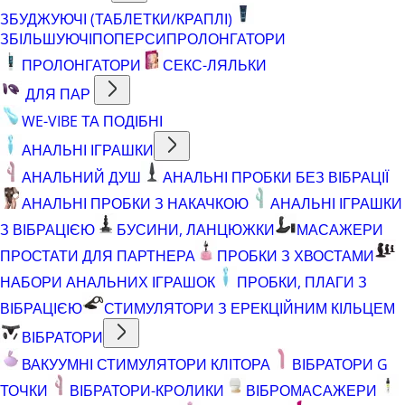
ЗБУДЖУЮЧІ (ТАБЛЕТКИ/КРАПЛІ)
ЗБІЛЬШУЮЧІ
ПОПЕРСИ
ПРОЛОНГАТОРИ
ПРОЛОНГАТОРИ
СЕКС-ЛЯЛЬКИ
ДЛЯ ПАР
WE-VIBE ТА ПОДІБНІ
АНАЛЬНІ ІГРАШКИ
АНАЛЬНИЙ ДУШ
АНАЛЬНІ ПРОБКИ БЕЗ ВІБРАЦІЇ
АНАЛЬНІ ПРОБКИ З НАКАЧКОЮ
АНАЛЬНІ ІГРАШКИ
З ВІБРАЦІЄЮ
БУСИНИ, ЛАНЦЮЖКИ
МАСАЖЕРИ
ПРОСТАТИ ДЛЯ ПАРТНЕРА
ПРОБКИ З ХВОСТАМИ
НАБОРИ АНАЛЬНИХ ІГРАШОК
ПРОБКИ, ПЛАГИ З
ВІБРАЦІЄЮ
СТИМУЛЯТОРИ З ЕРЕКЦІЙНИМ КІЛЬЦЕМ
ВІБРАТОРИ
ВАКУУМНІ СТИМУЛЯТОРИ КЛІТОРА
ВІБРАТОРИ G
ТОЧКИ
ВІБРАТОРИ-КРОЛИКИ
ВІБРОМАСАЖЕРИ