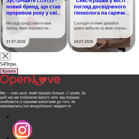
Зустрічайте LOVISS -
"Секс-іграшки у місті":
новий бренд, що став
погляд досвідченого
проривом року у світі
гінеколога на гарячий
задоволення!
тренд
Ми раді представити вам
Сьогодні інтимні девайси
бренд, який перевертає
давно вийшли за межі спальні.
уявлення про інтимні іграшки
Дистанційне керування,
та вже встиг стати сенсацією
безшумні моторчики та
31.07.2026
24.07.2026
на міжнародній виставці API
стильний дизайн перетворили
Shanghai-2026!​LOVISS - це
їх на гаджет, який багато хто
поєднання унікальної естетики
використовує, тестує у
та бездога..
публічних місцях: у..
549грн.
Купити
Ми — секс-шоп, який працює більше 20 років. За
цей час ми побачили багато чого: від перших
знайомств із нашими клієнтами до того, як
змінювались їхні вподобання і відкриття.