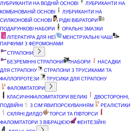
ЛУБРИКАНТИ НА ВОДНІЙ ОСНОВІ
ЛУБРИКАНТИ НА
КОМБІНОВАНІЙ ОСНОВІ
ЛУБРИКАНТИ НА
СИЛІКОНОВІЙ ОСНОВІ
РІДКІ ВІБРАТОРИ
ПОДАРУНКОВІ НАБОРИ
ОРАЛЬНІ ЗМАЗКИ
ЛІТЕРАТУРА ДЛЯ НЕЇ
МЕНСТРУАЛЬНІ ЧАШІ
ПАРФУМИ З ФЕРОМОНАМИ
СТРАПОНИ
БЕЗРЕМІННІ СТРАПОНИ
НАБОРИ
НАСАДКИ
ДЛЯ СТРАПОНУ
СТРАПОНИ З ТРУСИКАМИ ТА
ФАЛЛОПРОТЕЗИ
ТРУСИКИ ДЛЯ СТРАПОНУ
ФАЛОІМІТАТОРИ
КЛАСИЧНІ
ФАЛОІМІТАТОРИ ВЕЛИКІ
ДВОСТОРОННІ,
ПОДВІЙНІ
З СІМ'ЯВИПОРСКУВАННЯМ
РЕАЛІСТИКИ
СКЛЯНІ ДИЛДО
ТОРСИ ТА ПІВТОРСИ
ФАЛОІМІТАТОРИ З ВІБРАЦІЄЮ
ФЕНТЕЗІЙНІ