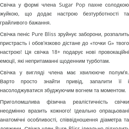
Свічка у формі члена Sugar Pop пахне солодкою
жуйкою, що додає настрою безтурботності та
грайливого бажання.
Свічка пеніс Pure Bliss зруйнує заборони, розпалить
пристрасть і обов’язково дістане до «точки G» твого
настрою! Ця свічка 18+ подарує нові провокаційні
емоції, які непритаманні щоденним турботам.
Свічка у вигляді члена має хвилююче полум’я.
Варто просто знайти привід, запалити її і
насолоджуватися збуджуючим вогнем та моментом.
Приголомшлива фізична реалістичність свічки
неодмінно вразить кожного! Ідеально опрацьовані
анатомічні особливості, співвідношення діаметра та
довжини. Свічка член Pure Bliss ідеально підходить