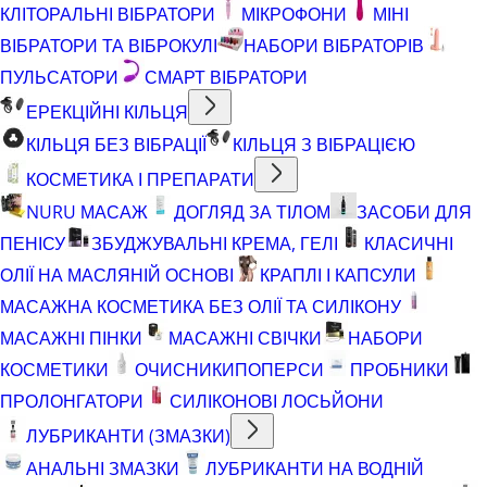
КЛІТОРАЛЬНІ ВІБРАТОРИ
МІКРОФОНИ
МІНІ
ВІБРАТОРИ ТА ВІБРОКУЛІ
НАБОРИ ВІБРАТОРІВ
ПУЛЬСАТОРИ
СМАРТ ВІБРАТОРИ
ЕРЕКЦІЙНІ КІЛЬЦЯ
КІЛЬЦЯ БЕЗ ВІБРАЦІЇ
КІЛЬЦЯ З ВІБРАЦІЄЮ
КОСМЕТИКА І ПРЕПАРАТИ
NURU МАСАЖ
ДОГЛЯД ЗА ТІЛОМ
ЗАСОБИ ДЛЯ
ПЕНІСУ
ЗБУДЖУВАЛЬНІ КРЕМА, ГЕЛІ
КЛАСИЧНІ
ОЛІЇ НА МАСЛЯНІЙ ОСНОВІ
КРАПЛІ І КАПСУЛИ
МАСАЖНА КОСМЕТИКА БЕЗ ОЛІЇ ТА СИЛІКОНУ
МАСАЖНІ ПІНКИ
МАСАЖНІ СВІЧКИ
НАБОРИ
КОСМЕТИКИ
ОЧИСНИКИ
ПОПЕРСИ
ПРОБНИКИ
ПРОЛОНГАТОРИ
СИЛІКОНОВІ ЛОСЬЙОНИ
ЛУБРИКАНТИ (ЗМАЗКИ)
АНАЛЬНІ ЗМАЗКИ
ЛУБРИКАНТИ НА ВОДНІЙ