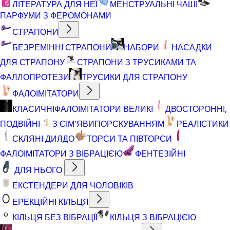
ЛІТЕРАТУРА ДЛЯ НЕЇ
МЕНСТРУАЛЬНІ ЧАШІ
ПАРФУМИ З ФЕРОМОНАМИ
СТРАПОНИ
БЕЗРЕМІННІ СТРАПОНИ
НАБОРИ
НАСАДКИ
ДЛЯ СТРАПОНУ
СТРАПОНИ З ТРУСИКАМИ ТА
ФАЛЛОПРОТЕЗИ
ТРУСИКИ ДЛЯ СТРАПОНУ
ФАЛОІМІТАТОРИ
КЛАСИЧНІ
ФАЛОІМІТАТОРИ ВЕЛИКІ
ДВОСТОРОННІ,
ПОДВІЙНІ
З СІМ'ЯВИПОРСКУВАННЯМ
РЕАЛІСТИКИ
СКЛЯНІ ДИЛДО
ТОРСИ ТА ПІВТОРСИ
ФАЛОІМІТАТОРИ З ВІБРАЦІЄЮ
ФЕНТЕЗІЙНІ
ДЛЯ НЬОГО
ЕКСТЕНДЕРИ ДЛЯ ЧОЛОВІКІВ
ЕРЕКЦІЙНІ КІЛЬЦЯ
КІЛЬЦЯ БЕЗ ВІБРАЦІЇ
КІЛЬЦЯ З ВІБРАЦІЄЮ