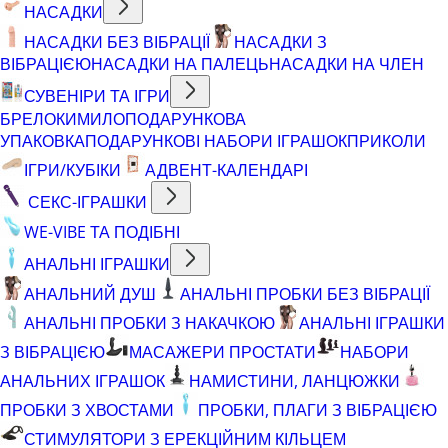
НАСАДКИ
НАСАДКИ БЕЗ ВІБРАЦІЇ
НАСАДКИ З
ВІБРАЦІЄЮ
НАСАДКИ НА ПАЛЕЦЬ
НАСАДКИ НА ЧЛЕН
СУВЕНІРИ ТА ІГРИ
БРЕЛОКИ
МИЛО
ПОДАРУНКОВА
УПАКОВКА
ПОДАРУНКОВІ НАБОРИ ІГРАШОК
ПРИКОЛИ
ІГРИ/КУБІКИ
АДВЕНТ-КАЛЕНДАРІ
СЕКС-ІГРАШКИ
WE-VIBE ТА ПОДІБНІ
АНАЛЬНІ ІГРАШКИ
АНАЛЬНИЙ ДУШ
АНАЛЬНІ ПРОБКИ БЕЗ ВІБРАЦІЇ
АНАЛЬНІ ПРОБКИ З НАКАЧКОЮ
АНАЛЬНІ ІГРАШКИ
З ВІБРАЦІЄЮ
МАСАЖЕРИ ПРОСТАТИ
НАБОРИ
АНАЛЬНИХ ІГРАШОК
НАМИСТИНИ, ЛАНЦЮЖКИ
ПРОБКИ З ХВОСТАМИ
ПРОБКИ, ПЛАГИ З ВІБРАЦІЄЮ
СТИМУЛЯТОРИ З ЕРЕКЦІЙНИМ КІЛЬЦЕМ