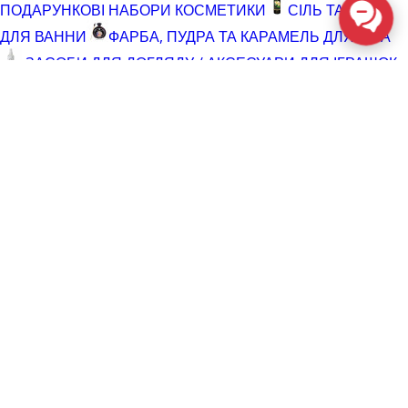
ПОДАРУНКОВІ НАБОРИ КОСМЕТИКИ
СІЛЬ ТА ПІНА
ДЛЯ ВАННИ
ФАРБА, ПУДРА ТА КАРАМЕЛЬ ДЛЯ ТІЛА
ЗАСОБИ ДЛЯ ДОГЛЯДУ / АКСЕСУАРИ ДЛЯ ІГРАШОК
АКСЕСУАРИ ДЛЯ МАСТУРБАТОРІВ
АКСЕСУАРИ
ДЛЯ ІГРАШОК
БАТАРЕЙКИ
ВІДНОВЛЮЮЧІ ЗАСОБИ
ЧИСТЯЧІ ЗАСОБИ ДЛЯ ІГРАШОК
ДОГЛЯД ЗА ТІЛОМ
ГЕЛІ ДЛЯ ДУШУ
ДЛЯ ГОЛІННЯ ТА ДОГЛЯД ПІСЛЯ
ДЛЯ ІНТИМНОЇ ГІГІЄНИ СПРЕЇ, ПІНКИ, СЕРВЕТКИ
ОСВІТЛЮВАЛЬНІ ЗАСОБИ
СПРЕЇ З БЛИСКОМ
СПРИНЦЮВАННЯ
ТРИМЕР І ЗАСОБИ ПРОТИ
ВОЛОССЯ
РОЗПРОДАЖ
КОСМЕТИКА ТА ЛУБРИКАНТИ (SALE)
СЕКС-
ІГРАШКИ (SALE)