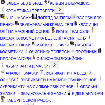
КІЛЬЦЯ БЕЗ ВІБРАЦІЇ
КІЛЬЦЯ З ВІБРАЦІЄЮ
КОСМЕТИКА І ПРЕПАРАТИ
NURU МАСАЖ
ДОГЛЯД ЗА ТІЛОМ
ЗАСОБИ ДЛЯ
ПЕНІСУ
ЗБУДЖУВАЛЬНІ КРЕМА, ГЕЛІ
КЛАСИЧНІ
ОЛІЇ НА МАСЛЯНІЙ ОСНОВІ
КРАПЛІ І КАПСУЛИ
МАСАЖНА КОСМЕТИКА БЕЗ ОЛІЇ ТА СИЛІКОНУ
МАСАЖНІ ПІНКИ
МАСАЖНІ СВІЧКИ
НАБОРИ
КОСМЕТИКИ
ОЧИСНИКИ
ПОПЕРСИ
ПРОБНИКИ
ПРОЛОНГАТОРИ
СИЛІКОНОВІ ЛОСЬЙОНИ
ЛУБРИКАНТИ (ЗМАЗКИ)
АНАЛЬНІ ЗМАЗКИ
ЛУБРИКАНТИ НА ВОДНІЙ
ОСНОВІ
ЛУБРИКАНТИ НА КОМБІНОВАНІЙ ОСНОВІ
ЛУБРИКАНТИ НА СИЛІКОНОВІЙ ОСНОВІ
ОРАЛЬНІ
ЗМАЗКИ
ЗБУДЖУВАЛЬНІ ЗМАЗКИ
РІДКІ ВІБРАТОРИ
НАБОРИ СЕКС-ІГРАШОК