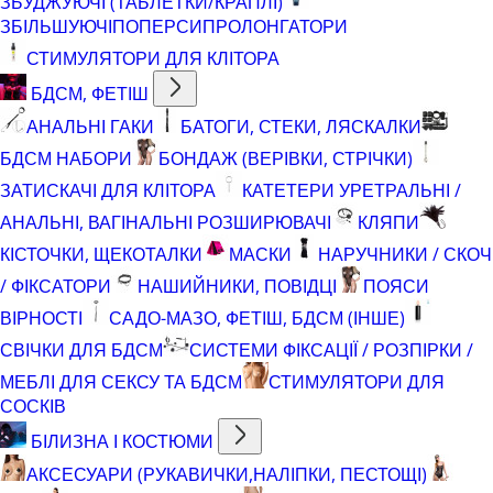
ЗБУДЖУЮЧІ (ТАБЛЕТКИ/КРАПЛІ)
ЗБІЛЬШУЮЧІ
ПОПЕРСИ
ПРОЛОНГАТОРИ
СТИМУЛЯТОРИ ДЛЯ КЛІТОРА
БДСМ, ФЕТІШ
АНАЛЬНІ ГАКИ
БАТОГИ, СТЕКИ, ЛЯСКАЛКИ
БДСМ НАБОРИ
БОНДАЖ (ВЕРІВКИ, СТРІЧКИ)
ЗАТИСКАЧІ ДЛЯ КЛІТОРА
КАТЕТЕРИ УРЕТРАЛЬНІ /
АНАЛЬНІ, ВАГІНАЛЬНІ РОЗШИРЮВАЧІ
КЛЯПИ
КІСТОЧКИ, ЩЕКОТАЛКИ
МАСКИ
НАРУЧНИКИ / СКОЧ
/ ФІКСАТОРИ
НАШИЙНИКИ, ПОВІДЦІ
ПОЯСИ
ВІРНОСТІ
САДО-МАЗО, ФЕТІШ, БДСМ (ІНШЕ)
СВІЧКИ ДЛЯ БДСМ
СИСТЕМИ ФІКСАЦІЇ / РОЗПІРКИ /
МЕБЛІ ДЛЯ СЕКСУ ТА БДСМ
СТИМУЛЯТОРИ ДЛЯ
СОСКІВ
БІЛИЗНА І КОСТЮМИ
АКСЕСУАРИ (РУКАВИЧКИ,НАЛІПКИ, ПЕСТОЩІ)