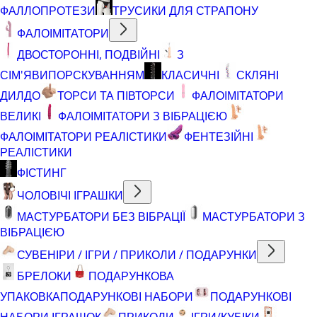
ФАЛЛОПРОТЕЗИ
ТРУСИКИ ДЛЯ СТРАПОНУ
ФАЛОІМІТАТОРИ
ДВОСТОРОННІ, ПОДВІЙНІ
З
СІМ'ЯВИПОРСКУВАННЯМ
КЛАСИЧНІ
СКЛЯНІ
ДИЛДО
ТОРСИ ТА ПІВТОРСИ
ФАЛОІМІТАТОРИ
ВЕЛИКІ
ФАЛОІМІТАТОРИ З ВІБРАЦІЄЮ
ФАЛОІМІТАТОРИ РЕАЛІСТИКИ
ФЕНТЕЗІЙНІ
РЕАЛІСТИКИ
ФІСТИНГ
ЧОЛОВІЧІ ІГРАШКИ
МАСТУРБАТОРИ БЕЗ ВІБРАЦІЇ
МАСТУРБАТОРИ З
ВІБРАЦІЄЮ
СУВЕНІРИ / ІГРИ / ПРИКОЛИ / ПОДАРУНКИ
БРЕЛОКИ
ПОДАРУНКОВА
УПАКОВКА
ПОДАРУНКОВІ НАБОРИ
ПОДАРУНКОВІ
НАБОРИ ІГРАШОК
ПРИКОЛИ
ІГРИ/КУБІКИ