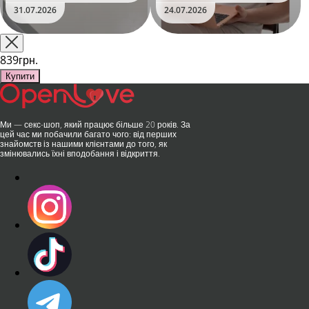
та вже встиг стати сенсацією
безшумні моторчики та
31.07.2026
24.07.2026
на міжнародній виставці API
стильний дизайн перетворили
Shanghai-2026!​LOVISS - це
їх на гаджет, який багато хто
поєднання унікальної естетики
використовує, тестує у
та бездога..
публічних місцях: у..
839грн.
Купити
Ми — секс-шоп, який працює більше 20 років. За
цей час ми побачили багато чого: від перших
знайомств із нашими клієнтами до того, як
змінювались їхні вподобання і відкриття.