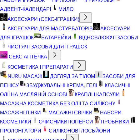
АДВЕНТ-КАЛЕНДАРІ
МИЛО
АКСЕСУАРИ (СЕКС-ІГРАШКИ)
АКСЕСУАРИ ДЛЯ МАСТУРБАТОРІВ
АКСЕСУАРИ
ДЛЯ ІГРАШОК
БАТАРЕЙКИ
ВІДНОВЛЮЮЧІ ЗАСОБИ
ЧИСТЯЧІ ЗАСОБИ ДЛЯ ІГРАШОК
СЕКС АПТЕЧКА
КОСМЕТИКА І ПРЕПАРАТИ
NURU МАСАЖ
ДОГЛЯД ЗА ТІЛОМ
ЗАСОБИ ДЛЯ
ПЕНІСУ
ЗБУДЖУВАЛЬНІ КРЕМА, ГЕЛІ
КЛАСИЧНІ
ОЛІЇ НА МАСЛЯНІЙ ОСНОВІ
КРАПЛІ І КАПСУЛИ
МАСАЖНА КОСМЕТИКА БЕЗ ОЛІЇ ТА СИЛІКОНУ
МАСАЖНІ ПІНКИ
МАСАЖНІ СВІЧКИ
НАБОРИ
КОСМЕТИКИ
ОЧИСНИКИ
ПОПЕРСИ
ПРОБНИКИ
ПРОЛОНГАТОРИ
СИЛІКОНОВІ ЛОСЬЙОНИ