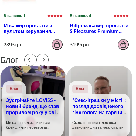
В наявності
В наявності
Масажер простати з
Вібромасажер простати
пультом керування
S Pleasures Premium
EROSPACE MEN'S PLAY
FUZZY, бірюзовий, з
B4
рельєфом, 10 режимів
2893грн.
3199грн.
вібрації
Блог
Блог
Блог
Зустрічайте LOVISS -
"Секс-іграшки у місті":
новий бренд, що став
погляд досвідченого
проривом року у світі
гінеколога на гарячий
задоволення!
тренд
Ми раді представити вам
Сьогодні інтимні девайси
бренд, який перевертає
давно вийшли за межі спальні.
уявлення про інтимні іграшки
Дистанційне керування,