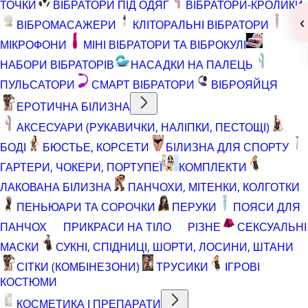
ТОЧКИ
ВІБРАТОРИ ПІД ОДЯГ
ВІБРАТОРИ-КРОЛИКИ
‹
ВІБРОМАСАЖЕРИ
КЛІТОРАЛЬНІ ВІБРАТОРИ
МІКРОФОНИ
МІНІ ВІБРАТОРИ ТА ВІБРОКУЛІ
НАБОРИ ВІБРАТОРІВ
НАСАДКИ НА ПАЛЕЦЬ
ПУЛЬСАТОРИ
СМАРТ ВІБРАТОРИ
ВІБРОЯЙЦЯ
ЕРОТИЧНА БІЛИЗНА
АКСЕСУАРИ (РУКАВИЧКИ, НАЛІПКИ, ПЕСТОЩІ)
БОДІ
БЮСТЬЕ, КОРСЕТИ
БІЛИЗНА ДЛЯ СПОРТУ
ГАРТЕРИ, ЧОКЕРИ, ПОРТУПЕЇ
КОМПЛЕКТИ
ЛАКОВАНА БІЛИЗНА
ПАНЧОХИ, МІТЕНКИ, КОЛГОТКИ
ПЕНЬЮАРИ ТА СОРОЧКИ
ПЕРУКИ
ПОЯСИ ДЛЯ
ПАНЧОХ
ПРИКРАСИ НА ТІЛО
РІЗНЕ
СЕКСУАЛЬНІ
МАСКИ
СУКНІ, СПІДНИЦІ, ШОРТИ, ЛОСИНИ, ШТАНИ
СІТКИ (КОМБІНЕЗОНИ)
ТРУСИКИ
ІГРОВІ
КОСТЮМИ
КОСМЕТИКА І ПРЕПАРАТИ