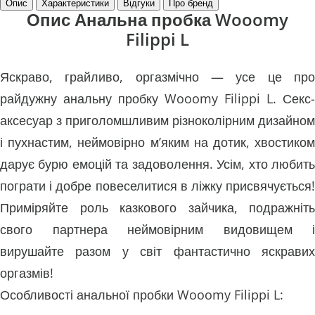
Опис
Характеристики
Відгуки
Про бренд
Опис Анальна пробка Wooomy
Filippi L
Яскраво, грайливо, оргазмічно — усе це про
райдужну анальну пробку Wooomy Filippi L. Секс-
аксесуар з приголомшливим різноколірним дизайном
і пухнастим, неймовірно м’яким на дотик, хвостиком
дарує бурю емоцій та задоволення. Усім, хто любить
пограти і добре повеселитися в ліжку присвячується!
Приміряйте роль казкового зайчика, подражніть
свого партнера неймовірним видовищем і
вирушайте разом у світ фантастично яскравих
оргазмів!
Особливості анальної пробки Wooomy Filippi L: