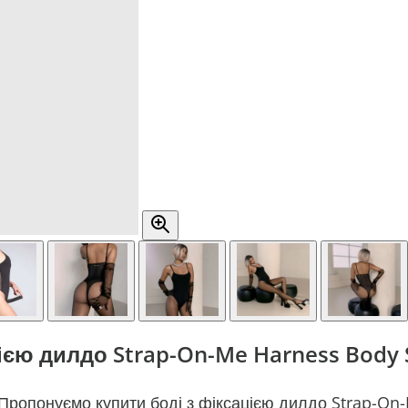
ією дилдо Strap-On-Me Harness Body Si
 Пропонуємо купити боді з фіксацією дилдо Strap-On-