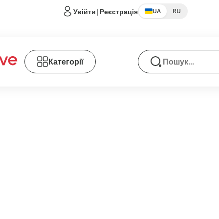
Увійти
|
Реєстрація
UA
RU
Категорії
Пошук товарів