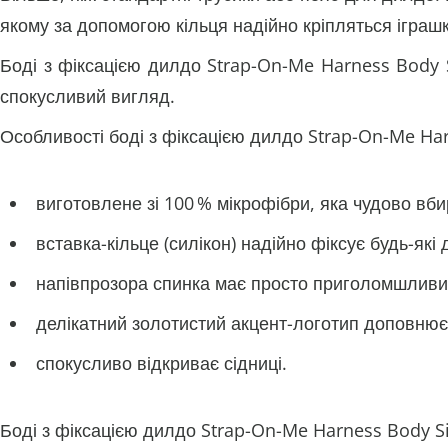
якому за допомогою кільця надійно кріпляться іграшк
Боді з фіксацією дилдо Strap-On-Me Harness Body 
спокусливий вигляд.
Особливості боді з фіксацією дилдо Strap-On-Me Har
виготовлене зі 100 % мікрофібри, яка чудово вби
вставка-кільце (силікон) надійно фіксує будь-як
напівпрозора спинка має просто приголомшливи
делікатний золотистий акцент-логотип доповнює
спокусливо відкриває сідниці.
Боді з фіксацією дилдо Strap-On-Me Harness Body S