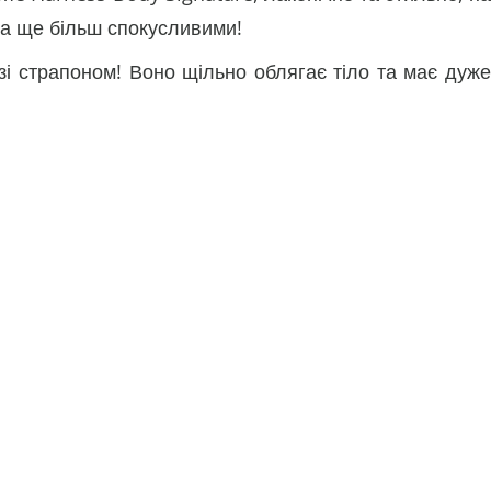
іла ще більш спокусливими!
і страпоном! Воно щільно облягає тіло та має дуже