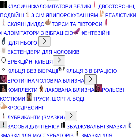
КЛАСИЧНІ
ФАЛОІМІТАТОРИ ВЕЛИКІ
ДВОСТОРОННІ,
ПОДВІЙНІ
З СІМ'ЯВИПОРСКУВАННЯМ
РЕАЛІСТИКИ
СКЛЯНІ ДИЛДО
ТОРСИ ТА ПІВТОРСИ
ФАЛОІМІТАТОРИ З ВІБРАЦІЄЮ
ФЕНТЕЗІЙНІ
ДЛЯ НЬОГО
ЕКСТЕНДЕРИ ДЛЯ ЧОЛОВІКІВ
ЕРЕКЦІЙНІ КІЛЬЦЯ
КІЛЬЦЯ БЕЗ ВІБРАЦІЇ
КІЛЬЦЯ З ВІБРАЦІЄЮ
ЕРОТИЧНА ЧОЛОВІЧА БІЛИЗНА
КОМПЛЕКТИ
ЛАКОВАНА БІЛИЗНА
РОЛЬОВІ
КОСТЮМИ
ТРУСИ, ШОРТИ, БОДІ
КРОСДРЕСИНГ
ЛУБРИКАНТИ (ЗМАЗКИ)
ЗАСОБИ ДЛЯ ПЕНІСУ
ЗБУДЖУВАЛЬНІ ЗМАЗКИ
ЗМАЗКИ ДЛЯ МАСТУРБАТОРІВ
ЗМАЗКИ ДЛЯ