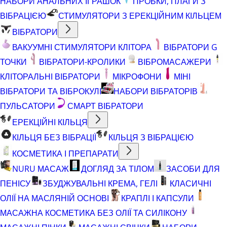
НАБОРИ АНАЛЬНИХ ІГРАШОК
ПРОБКИ, ПЛАГИ З
ВІБРАЦІЄЮ
СТИМУЛЯТОРИ З ЕРЕКЦІЙНИМ КІЛЬЦЕМ
ВІБРАТОРИ
ВАКУУМНІ СТИМУЛЯТОРИ КЛІТОРА
ВІБРАТОРИ G
ТОЧКИ
ВІБРАТОРИ-КРОЛИКИ
ВІБРОМАСАЖЕРИ
КЛІТОРАЛЬНІ ВІБРАТОРИ
МІКРОФОНИ
МІНІ
ВІБРАТОРИ ТА ВІБРОКУЛІ
НАБОРИ ВІБРАТОРІВ
ПУЛЬСАТОРИ
СМАРТ ВІБРАТОРИ
ЕРЕКЦІЙНІ КІЛЬЦЯ
КІЛЬЦЯ БЕЗ ВІБРАЦІЇ
КІЛЬЦЯ З ВІБРАЦІЄЮ
КОСМЕТИКА І ПРЕПАРАТИ
NURU МАСАЖ
ДОГЛЯД ЗА ТІЛОМ
ЗАСОБИ ДЛЯ
ПЕНІСУ
ЗБУДЖУВАЛЬНІ КРЕМА, ГЕЛІ
КЛАСИЧНІ
ОЛІЇ НА МАСЛЯНІЙ ОСНОВІ
КРАПЛІ І КАПСУЛИ
МАСАЖНА КОСМЕТИКА БЕЗ ОЛІЇ ТА СИЛІКОНУ