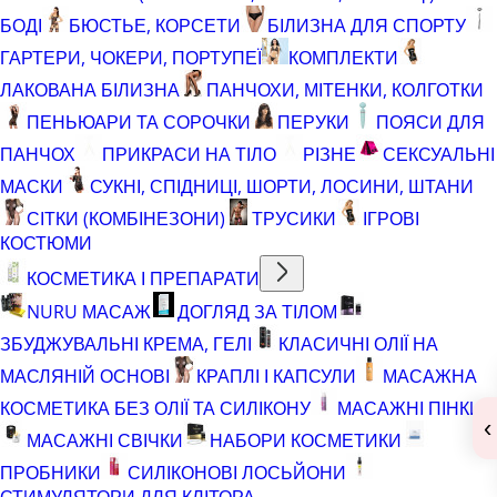
БОДІ
БЮСТЬЕ, КОРСЕТИ
БІЛИЗНА ДЛЯ СПОРТУ
ГАРТЕРИ, ЧОКЕРИ, ПОРТУПЕЇ
КОМПЛЕКТИ
ЛАКОВАНА БІЛИЗНА
ПАНЧОХИ, МІТЕНКИ, КОЛГОТКИ
ПЕНЬЮАРИ ТА СОРОЧКИ
ПЕРУКИ
ПОЯСИ ДЛЯ
ПАНЧОХ
ПРИКРАСИ НА ТІЛО
РІЗНЕ
СЕКСУАЛЬНІ
МАСКИ
СУКНІ, СПІДНИЦІ, ШОРТИ, ЛОСИНИ, ШТАНИ
СІТКИ (КОМБІНЕЗОНИ)
ТРУСИКИ
ІГРОВІ
КОСТЮМИ
КОСМЕТИКА І ПРЕПАРАТИ
NURU МАСАЖ
ДОГЛЯД ЗА ТІЛОМ
ЗБУДЖУВАЛЬНІ КРЕМА, ГЕЛІ
КЛАСИЧНІ ОЛІЇ НА
МАСЛЯНІЙ ОСНОВІ
КРАПЛІ І КАПСУЛИ
МАСАЖНА
КОСМЕТИКА БЕЗ ОЛІЇ ТА СИЛІКОНУ
МАСАЖНІ ПІНКИ
‹
МАСАЖНІ СВІЧКИ
НАБОРИ КОСМЕТИКИ
ПРОБНИКИ
СИЛІКОНОВІ ЛОСЬЙОНИ
СТИМУЛЯТОРИ ДЛЯ КЛІТОРА