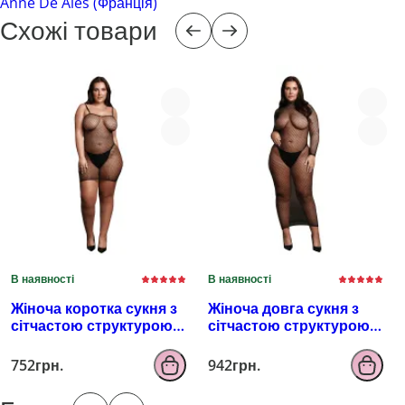
Anne De Ales (Франція)
Схожі товари
В наявності
В наявності
Жіноча коротка сукня з
Жіноча довга сукня з
сітчастою структурою
сітчастою структурою
та тонкими бретелями
та коміром-гольф Le
Le Désir Short Fishnet
Désir Long Dress Fishnet,
752грн.
942грн.
Dress, чорна
чорна