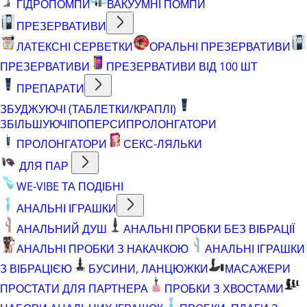
ГІДРОПОМПИ
ВАКУУМНІ ПОМПИ
ПРЕЗЕРВАТИВИ
ЛАТЕКСНІ СЕРВЕТКИ
ОРАЛЬНІ ПРЕЗЕРВАТИВИ
ПРЕЗЕРВАТИВИ
ПРЕЗЕРВАТИВИ ВІД 100 ШТ
ПРЕПАРАТИ
ЗБУДЖУЮЧІ (ТАБЛЕТКИ/КРАПЛІ)
ЗБІЛЬШУЮЧІ
ПОПЕРСИ
ПРОЛОНГАТОРИ
ПРОЛОНГАТОРИ
СЕКС-ЛЯЛЬКИ
ДЛЯ ПАР
WE-VIBE ТА ПОДІБНІ
АНАЛЬНІ ІГРАШКИ
АНАЛЬНИЙ ДУШ
АНАЛЬНІ ПРОБКИ БЕЗ ВІБРАЦІЇ
АНАЛЬНІ ПРОБКИ З НАКАЧКОЮ
АНАЛЬНІ ІГРАШКИ
З ВІБРАЦІЄЮ
БУСИНИ, ЛАНЦЮЖКИ
МАСАЖЕРИ
ПРОСТАТИ ДЛЯ ПАРТНЕРА
ПРОБКИ З ХВОСТАМИ