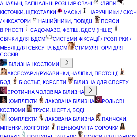
АНАЛЬНІ, ВАГІНАЛЬНІ РОЗШИРЮВАЧІ
КЛЯПИ
КІСТОЧКИ, ЩЕКОТАЛКИ
МАСКИ
НАРУЧНИКИ / СКОЧ
/ ФІКСАТОРИ
НАШИЙНИКИ, ПОВІДЦІ
ПОЯСИ
ВІРНОСТІ
САДО-МАЗО, ФЕТІШ, БДСМ (ІНШЕ)
СВІЧКИ ДЛЯ БДСМ
СИСТЕМИ ФІКСАЦІЇ / РОЗПІРКИ /
МЕБЛІ ДЛЯ СЕКСУ ТА БДСМ
СТИМУЛЯТОРИ ДЛЯ
СОСКІВ
БІЛИЗНА І КОСТЮМИ
АКСЕСУАРИ (РУКАВИЧКИ,НАЛІПКИ, ПЕСТОЩІ)
БОДІ
БЮСТЬЕ, КОРСЕТИ
БІЛИЗНА ДЛЯ СПОРТУ
ЕРОТИЧНА ЧОЛОВІЧА БІЛИЗНА
КОМПЛЕКТИ
ЛАКОВАНА БІЛИЗНА
РОЛЬОВІ
КОСТЮМИ
ТРУСИ, ШОРТИ, БОДІ
КОМПЛЕКТИ
ЛАКОВАНА БІЛИЗНА
ПАНЧОХИ,
МІТЕНКИ, КОЛГОТКИ
ПЕНЬЮАРИ ТА СОРОЧКИ
ПЕРУКИ
ПОРТУПЕЇ, ГАРТЕРИ
ПОЯСИ ДЛЯ ПАНЧОХ