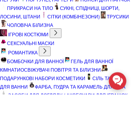
ПРИКРАСИ НА ТІЛО
СУКНІ, СПІДНИЦІ, ШОРТИ,
ЛОСИНИ, ШТАНИ
СІТКИ (КОМБІНЕЗОНИ)
ТРУСИКИ
ЧОЛОВІЧА БІЛИЗНА
ІГРОВІ КОСТЮМИ
СЕКСУАЛЬНІ МАСКИ
РОМАНТИКА
БОМБОЧКИ ДЛЯ ВАННОЇ
ГЕЛЬ ДЛЯ ВАННОЇ
КІМНАТИ
ОСВІЖУВАЧІ ПОВІТРЯ ТА БІЛИЗНИ
ПОДАРУНКОВІ НАБОРИ КОСМЕТИКИ
СІЛЬ ТА ПІНА
ДЛЯ ВАННИ
ФАРБА, ПУДРА ТА КАРАМЕЛЬ ДЛЯ ТІЛА
ЗАСОБИ ДЛЯ ДОГЛЯДУ / АКСЕСУАРИ ДЛЯ ІГРАШОК
АКСЕСУАРИ ДЛЯ МАСТУРБАТОРІВ
АКСЕСУАРИ
ДЛЯ ІГРАШОК
БАТАРЕЙКИ
ВІДНОВЛЮЮЧІ ЗАСОБИ
ЧИСТЯЧІ ЗАСОБИ ДЛЯ ІГРАШОК