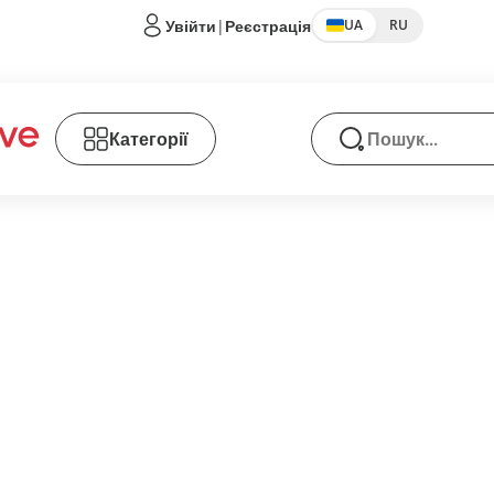
Увійти
|
Реєстрація
UA
RU
Категорії
Пошук товарів