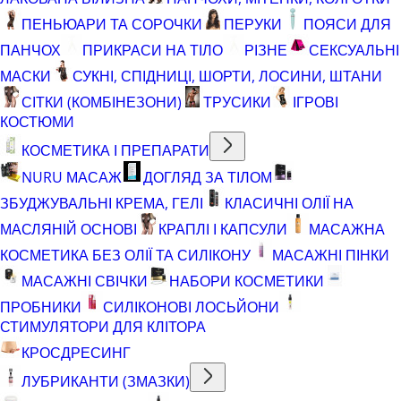
ПЕНЬЮАРИ ТА СОРОЧКИ
ПЕРУКИ
ПОЯСИ ДЛЯ
ПАНЧОХ
ПРИКРАСИ НА ТІЛО
РІЗНЕ
СЕКСУАЛЬНІ
МАСКИ
СУКНІ, СПІДНИЦІ, ШОРТИ, ЛОСИНИ, ШТАНИ
СІТКИ (КОМБІНЕЗОНИ)
ТРУСИКИ
ІГРОВІ
КОСТЮМИ
КОСМЕТИКА І ПРЕПАРАТИ
NURU МАСАЖ
ДОГЛЯД ЗА ТІЛОМ
ЗБУДЖУВАЛЬНІ КРЕМА, ГЕЛІ
КЛАСИЧНІ ОЛІЇ НА
МАСЛЯНІЙ ОСНОВІ
КРАПЛІ І КАПСУЛИ
МАСАЖНА
КОСМЕТИКА БЕЗ ОЛІЇ ТА СИЛІКОНУ
МАСАЖНІ ПІНКИ
МАСАЖНІ СВІЧКИ
НАБОРИ КОСМЕТИКИ
ПРОБНИКИ
СИЛІКОНОВІ ЛОСЬЙОНИ
СТИМУЛЯТОРИ ДЛЯ КЛІТОРА
КРОСДРЕСИНГ
ЛУБРИКАНТИ (ЗМАЗКИ)