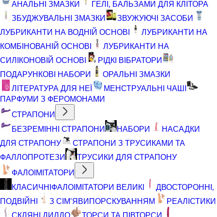
АНАЛЬНІ ЗМАЗКИ
ГЕЛІ, БАЛЬЗАМИ ДЛЯ КЛІТОРА
ЗБУДЖУВАЛЬНІ ЗМАЗКИ
ЗВУЖУЮЧІ ЗАСОБИ
ЛУБРИКАНТИ НА ВОДНІЙ ОСНОВІ
ЛУБРИКАНТИ НА
КОМБІНОВАНІЙ ОСНОВІ
ЛУБРИКАНТИ НА
СИЛІКОНОВІЙ ОСНОВІ
РІДКІ ВІБРАТОРИ
ПОДАРУНКОВІ НАБОРИ
ОРАЛЬНІ ЗМАЗКИ
ЛІТЕРАТУРА ДЛЯ НЕЇ
МЕНСТРУАЛЬНІ ЧАШІ
ПАРФУМИ З ФЕРОМОНАМИ
СТРАПОНИ
БЕЗРЕМІННІ СТРАПОНИ
НАБОРИ
НАСАДКИ
ДЛЯ СТРАПОНУ
СТРАПОНИ З ТРУСИКАМИ ТА
ФАЛЛОПРОТЕЗИ
ТРУСИКИ ДЛЯ СТРАПОНУ
ФАЛОІМІТАТОРИ
КЛАСИЧНІ
ФАЛОІМІТАТОРИ ВЕЛИКІ
ДВОСТОРОННІ,
ПОДВІЙНІ
З СІМ'ЯВИПОРСКУВАННЯМ
РЕАЛІСТИКИ
СКЛЯНІ ДИЛДО
ТОРСИ ТА ПІВТОРСИ