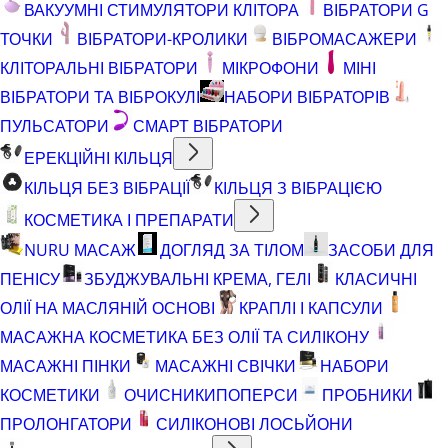
ВАКУУМНІ СТИМУЛЯТОРИ КЛІТОРА
ВІБРАТОРИ G
ТОЧКИ
ВІБРАТОРИ-КРОЛИКИ
ВІБРОМАСАЖЕРИ
КЛІТОРАЛЬНІ ВІБРАТОРИ
МІКРОФОНИ
МІНІ
ВІБРАТОРИ ТА ВІБРОКУЛІ
НАБОРИ ВІБРАТОРІВ
ПУЛЬСАТОРИ
СМАРТ ВІБРАТОРИ
ЕРЕКЦІЙНІ КІЛЬЦЯ
КІЛЬЦЯ БЕЗ ВІБРАЦІЇ
КІЛЬЦЯ З ВІБРАЦІЄЮ
КОСМЕТИКА І ПРЕПАРАТИ
NURU МАСАЖ
ДОГЛЯД ЗА ТІЛОМ
ЗАСОБИ ДЛЯ
ПЕНІСУ
ЗБУДЖУВАЛЬНІ КРЕМА, ГЕЛІ
КЛАСИЧНІ
ОЛІЇ НА МАСЛЯНІЙ ОСНОВІ
КРАПЛІ І КАПСУЛИ
МАСАЖНА КОСМЕТИКА БЕЗ ОЛІЇ ТА СИЛІКОНУ
МАСАЖНІ ПІНКИ
МАСАЖНІ СВІЧКИ
НАБОРИ
КОСМЕТИКИ
ОЧИСНИКИ
ПОПЕРСИ
ПРОБНИКИ
ПРОЛОНГАТОРИ
СИЛІКОНОВІ ЛОСЬЙОНИ