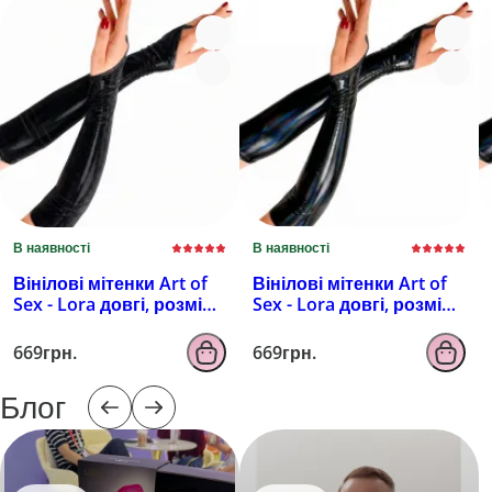
В наявності
В наявності
Вінілові мітенки Art of
Вінілові мітенки Art of
Sex - Lora довгі, розмір
Sex - Lora довгі, розмір
M, колір чорний з
M, колір чорний з
ефектом мокрого
ефектом голограми
669грн.
669грн.
оксамиту
Блог