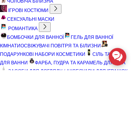
ЧОЛОВІЧА БІЛИЗНА
ІГРОВІ КОСТЮМИ
СЕКСУАЛЬНІ МАСКИ
РОМАНТИКА
БОМБОЧКИ ДЛЯ ВАННОЇ
ГЕЛЬ ДЛЯ ВАННОЇ
КІМНАТИ
ОСВІЖУВАЧІ ПОВІТРЯ ТА БІЛИЗНИ
ПОДАРУНКОВІ НАБОРИ КОСМЕТИКИ
СІЛЬ ТА ПІНА
ДЛЯ ВАННИ
ФАРБА, ПУДРА ТА КАРАМЕЛЬ ДЛЯ ТІЛА
ЗАСОБИ ДЛЯ ДОГЛЯДУ / АКСЕСУАРИ ДЛЯ ІГРАШОК
АКСЕСУАРИ ДЛЯ МАСТУРБАТОРІВ
АКСЕСУАРИ
ДЛЯ ІГРАШОК
БАТАРЕЙКИ
ВІДНОВЛЮЮЧІ ЗАСОБИ
ЧИСТЯЧІ ЗАСОБИ ДЛЯ ІГРАШОК
ДОГЛЯД ЗА ТІЛОМ
ГЕЛІ ДЛЯ ДУШУ
ДЛЯ ГОЛІННЯ ТА ДОГЛЯД ПІСЛЯ