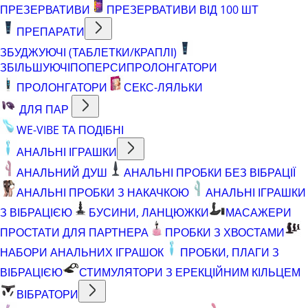
ПРЕЗЕРВАТИВИ
ПРЕЗЕРВАТИВИ ВІД 100 ШТ
ПРЕПАРАТИ
ЗБУДЖУЮЧІ (ТАБЛЕТКИ/КРАПЛІ)
ЗБІЛЬШУЮЧІ
ПОПЕРСИ
ПРОЛОНГАТОРИ
ПРОЛОНГАТОРИ
СЕКС-ЛЯЛЬКИ
ДЛЯ ПАР
WE-VIBE ТА ПОДІБНІ
АНАЛЬНІ ІГРАШКИ
АНАЛЬНИЙ ДУШ
АНАЛЬНІ ПРОБКИ БЕЗ ВІБРАЦІЇ
АНАЛЬНІ ПРОБКИ З НАКАЧКОЮ
АНАЛЬНІ ІГРАШКИ
З ВІБРАЦІЄЮ
БУСИНИ, ЛАНЦЮЖКИ
МАСАЖЕРИ
ПРОСТАТИ ДЛЯ ПАРТНЕРА
ПРОБКИ З ХВОСТАМИ
НАБОРИ АНАЛЬНИХ ІГРАШОК
ПРОБКИ, ПЛАГИ З
ВІБРАЦІЄЮ
СТИМУЛЯТОРИ З ЕРЕКЦІЙНИМ КІЛЬЦЕМ
ВІБРАТОРИ