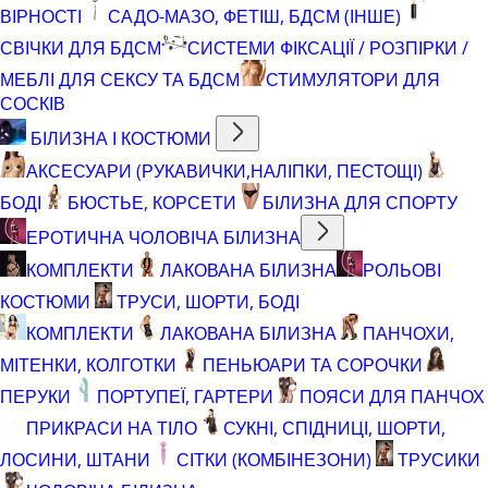
ВІРНОСТІ
САДО-МАЗО, ФЕТІШ, БДСМ (ІНШЕ)
СВІЧКИ ДЛЯ БДСМ
СИСТЕМИ ФІКСАЦІЇ / РОЗПІРКИ /
МЕБЛІ ДЛЯ СЕКСУ ТА БДСМ
СТИМУЛЯТОРИ ДЛЯ
СОСКІВ
БІЛИЗНА І КОСТЮМИ
АКСЕСУАРИ (РУКАВИЧКИ,НАЛІПКИ, ПЕСТОЩІ)
БОДІ
БЮСТЬЕ, КОРСЕТИ
БІЛИЗНА ДЛЯ СПОРТУ
ЕРОТИЧНА ЧОЛОВІЧА БІЛИЗНА
КОМПЛЕКТИ
ЛАКОВАНА БІЛИЗНА
РОЛЬОВІ
КОСТЮМИ
ТРУСИ, ШОРТИ, БОДІ
КОМПЛЕКТИ
ЛАКОВАНА БІЛИЗНА
ПАНЧОХИ,
МІТЕНКИ, КОЛГОТКИ
ПЕНЬЮАРИ ТА СОРОЧКИ
ПЕРУКИ
ПОРТУПЕЇ, ГАРТЕРИ
ПОЯСИ ДЛЯ ПАНЧОХ
ПРИКРАСИ НА ТІЛО
СУКНІ, СПІДНИЦІ, ШОРТИ,
ЛОСИНИ, ШТАНИ
СІТКИ (КОМБІНЕЗОНИ)
ТРУСИКИ