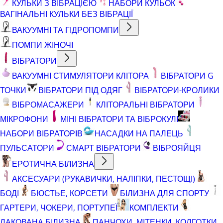
КУЛЬКИ З ВІБРАЦІЄЮ
НАБОРИ КУЛЬОК
ВАГІНАЛЬНІ КУЛЬКИ БЕЗ ВІБРАЦІЇ
ВАКУУМНІ ТА ГІДРОПОМПИ
ПОМПИ ЖІНОЧІ
ВІБРАТОРИ
ВАКУУМНІ СТИМУЛЯТОРИ КЛІТОРА
ВІБРАТОРИ G
ТОЧКИ
ВІБРАТОРИ ПІД ОДЯГ
ВІБРАТОРИ-КРОЛИКИ
ВІБРОМАСАЖЕРИ
КЛІТОРАЛЬНІ ВІБРАТОРИ
МІКРОФОНИ
МІНІ ВІБРАТОРИ ТА ВІБРОКУЛІ
НАБОРИ ВІБРАТОРІВ
НАСАДКИ НА ПАЛЕЦЬ
ПУЛЬСАТОРИ
СМАРТ ВІБРАТОРИ
ВІБРОЯЙЦЯ
ЕРОТИЧНА БІЛИЗНА
АКСЕСУАРИ (РУКАВИЧКИ, НАЛІПКИ, ПЕСТОЩІ)
БОДІ
БЮСТЬЕ, КОРСЕТИ
БІЛИЗНА ДЛЯ СПОРТУ
ГАРТЕРИ, ЧОКЕРИ, ПОРТУПЕЇ
КОМПЛЕКТИ
ЛАКОВАНА БІЛИЗНА
ПАНЧОХИ, МІТЕНКИ, КОЛГОТКИ