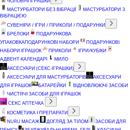
ЧОЛОВІЧІ ІГРАШКИ
МАСТУРБАТОРИ БЕЗ ВІБРАЦІЇ
МАСТУРБАТОРИ З
ВІБРАЦІЄЮ
СУВЕНІРИ / ІГРИ / ПРИКОЛИ / ПОДАРУНКИ
БРЕЛОКИ
ПОДАРУНКОВА
УПАКОВКА
ПОДАРУНКОВІ НАБОРИ
ПОДАРУНКОВІ
НАБОРИ ІГРАШОК
ПРИКОЛИ
ІГРИ/КУБІКИ
АДВЕНТ-КАЛЕНДАРІ
МИЛО
АКСЕСУАРИ (СЕКС-ІГРАШКИ)
АКСЕСУАРИ ДЛЯ МАСТУРБАТОРІВ
АКСЕСУАРИ
ДЛЯ ІГРАШОК
БАТАРЕЙКИ
ВІДНОВЛЮЮЧІ ЗАСОБИ
ЧИСТЯЧІ ЗАСОБИ ДЛЯ ІГРАШОК
СЕКС АПТЕЧКА
КОСМЕТИКА І ПРЕПАРАТИ
NURU МАСАЖ
ДОГЛЯД ЗА ТІЛОМ
ЗАСОБИ ДЛЯ
ПЕНІСУ
ЗБУДЖУВАЛЬНІ КРЕМА, ГЕЛІ
КЛАСИЧНІ