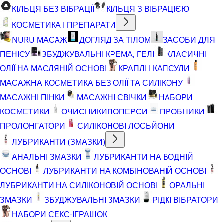
КІЛЬЦЯ БЕЗ ВІБРАЦІЇ
КІЛЬЦЯ З ВІБРАЦІЄЮ
КОСМЕТИКА І ПРЕПАРАТИ
NURU МАСАЖ
ДОГЛЯД ЗА ТІЛОМ
ЗАСОБИ ДЛЯ
ПЕНІСУ
ЗБУДЖУВАЛЬНІ КРЕМА, ГЕЛІ
КЛАСИЧНІ
ОЛІЇ НА МАСЛЯНІЙ ОСНОВІ
КРАПЛІ І КАПСУЛИ
МАСАЖНА КОСМЕТИКА БЕЗ ОЛІЇ ТА СИЛІКОНУ
МАСАЖНІ ПІНКИ
МАСАЖНІ СВІЧКИ
НАБОРИ
КОСМЕТИКИ
ОЧИСНИКИ
ПОПЕРСИ
ПРОБНИКИ
ПРОЛОНГАТОРИ
СИЛІКОНОВІ ЛОСЬЙОНИ
ЛУБРИКАНТИ (ЗМАЗКИ)
АНАЛЬНІ ЗМАЗКИ
ЛУБРИКАНТИ НА ВОДНІЙ
ОСНОВІ
ЛУБРИКАНТИ НА КОМБІНОВАНІЙ ОСНОВІ
ЛУБРИКАНТИ НА СИЛІКОНОВІЙ ОСНОВІ
ОРАЛЬНІ
ЗМАЗКИ
ЗБУДЖУВАЛЬНІ ЗМАЗКИ
РІДКІ ВІБРАТОРИ
НАБОРИ СЕКС-ІГРАШОК