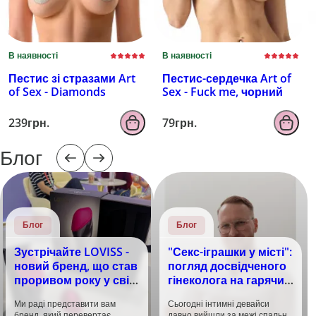
В наявності
В наявності
Пестис зі стразами Art
Пестис-сердечка Art of
of Sex - Diamonds
Sex - Fuck me, чорний
239грн.
79грн.
Блог
Блог
Блог
Зустрічайте LOVISS -
"Секс-іграшки у місті":
новий бренд, що став
погляд досвідченого
проривом року у світі
гінеколога на гарячий
задоволення!
тренд
Ми раді представити вам
Сьогодні інтимні девайси
бренд, який перевертає
давно вийшли за межі спальні.