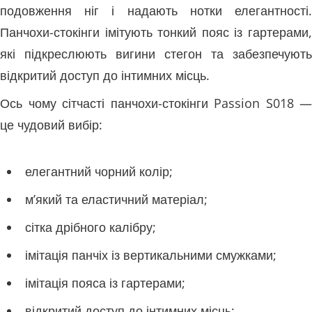
подовження ніг і надають нотки елегантності.
Панчохи-стокінги імітують тонкий пояс із гартерами,
які підкреслюють вигини стегон та забезпечують
відкритий доступ до інтимних місць.
Ось чому сітчасті панчохи-стокінги Passion S018 —
це чудовий вибір:
елегантний чорний колір;
м’який та еластичний матеріал;
сітка дрібного калібру;
імітація панчіх із вертикальними смужками;
імітація пояса із гартерами;
відкритий доступ до інтимних місць;