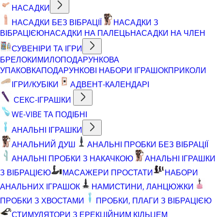
НАСАДКИ
НАСАДКИ БЕЗ ВІБРАЦІЇ
НАСАДКИ З
ВІБРАЦІЄЮ
НАСАДКИ НА ПАЛЕЦЬ
НАСАДКИ НА ЧЛЕН
СУВЕНІРИ ТА ІГРИ
БРЕЛОКИ
МИЛО
ПОДАРУНКОВА
УПАКОВКА
ПОДАРУНКОВІ НАБОРИ ІГРАШОК
ПРИКОЛИ
ІГРИ/КУБІКИ
АДВЕНТ-КАЛЕНДАРІ
СЕКС-ІГРАШКИ
WE-VIBE ТА ПОДІБНІ
АНАЛЬНІ ІГРАШКИ
АНАЛЬНИЙ ДУШ
АНАЛЬНІ ПРОБКИ БЕЗ ВІБРАЦІЇ
АНАЛЬНІ ПРОБКИ З НАКАЧКОЮ
АНАЛЬНІ ІГРАШКИ
З ВІБРАЦІЄЮ
МАСАЖЕРИ ПРОСТАТИ
НАБОРИ
АНАЛЬНИХ ІГРАШОК
НАМИСТИНИ, ЛАНЦЮЖКИ
ПРОБКИ З ХВОСТАМИ
ПРОБКИ, ПЛАГИ З ВІБРАЦІЄЮ
СТИМУЛЯТОРИ З ЕРЕКЦІЙНИМ КІЛЬЦЕМ