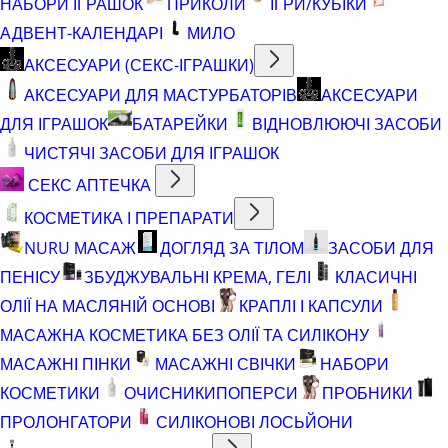
НАБОРИ ІГРАШОК
ПРИКОЛИ
ІГРИ/КУБІКИ
АДВЕНТ-КАЛЕНДАРІ
МИЛО
АКСЕСУАРИ (СЕКС-ІГРАШКИ)
АКСЕСУАРИ ДЛЯ МАСТУРБАТОРІВ
АКСЕСУАРИ
ДЛЯ ІГРАШОК
БАТАРЕЙКИ
ВІДНОВЛЮЮЧІ ЗАСОБИ
ЧИСТЯЧІ ЗАСОБИ ДЛЯ ІГРАШОК
СЕКС АПТЕЧКА
КОСМЕТИКА І ПРЕПАРАТИ
NURU МАСАЖ
ДОГЛЯД ЗА ТІЛОМ
ЗАСОБИ ДЛЯ
ПЕНІСУ
ЗБУДЖУВАЛЬНІ КРЕМА, ГЕЛІ
КЛАСИЧНІ
ОЛІЇ НА МАСЛЯНІЙ ОСНОВІ
КРАПЛІ І КАПСУЛИ
МАСАЖНА КОСМЕТИКА БЕЗ ОЛІЇ ТА СИЛІКОНУ
МАСАЖНІ ПІНКИ
МАСАЖНІ СВІЧКИ
НАБОРИ
КОСМЕТИКИ
ОЧИСНИКИ
ПОПЕРСИ
ПРОБНИКИ
ПРОЛОНГАТОРИ
СИЛІКОНОВІ ЛОСЬЙОНИ