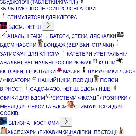
ЗБУДЖУЮЧІ (ТАБЛЕТКИ/КРАПЛІ)
ЗБІЛЬШУЮЧІ
ПОПЕРСИ
ПРОЛОНГАТОРИ
СТИМУЛЯТОРИ ДЛЯ КЛІТОРА
БДСМ, ФЕТІШ
АНАЛЬНІ ГАКИ
БАТОГИ, СТЕКИ, ЛЯСКАЛКИ
БДСМ НАБОРИ
БОНДАЖ (ВЕРІВКИ, СТРІЧКИ)
ЗАТИСКАЧІ ДЛЯ КЛІТОРА
КАТЕТЕРИ УРЕТРАЛЬНІ /
АНАЛЬНІ, ВАГІНАЛЬНІ РОЗШИРЮВАЧІ
КЛЯПИ
КІСТОЧКИ, ЩЕКОТАЛКИ
МАСКИ
НАРУЧНИКИ / СКОЧ
/ ФІКСАТОРИ
НАШИЙНИКИ, ПОВІДЦІ
ПОЯСИ
ВІРНОСТІ
САДО-МАЗО, ФЕТІШ, БДСМ (ІНШЕ)
СВІЧКИ ДЛЯ БДСМ
СИСТЕМИ ФІКСАЦІЇ / РОЗПІРКИ /
МЕБЛІ ДЛЯ СЕКСУ ТА БДСМ
СТИМУЛЯТОРИ ДЛЯ
СОСКІВ
БІЛИЗНА І КОСТЮМИ
АКСЕСУАРИ (РУКАВИЧКИ,НАЛІПКИ, ПЕСТОЩІ)