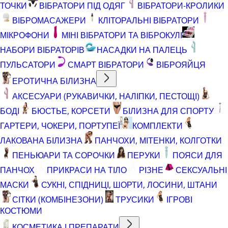
ТОЧКИ
ВІБРАТОРИ ПІД ОДЯГ
ВІБРАТОРИ-КРОЛИКИ
ВІБРОМАСАЖЕРИ
КЛІТОРАЛЬНІ ВІБРАТОРИ
МІКРОФОНИ
МІНІ ВІБРАТОРИ ТА ВІБРОКУЛІ
НАБОРИ ВІБРАТОРІВ
НАСАДКИ НА ПАЛЕЦЬ
ПУЛЬСАТОРИ
СМАРТ ВІБРАТОРИ
ВІБРОЯЙЦЯ
ЕРОТИЧНА БІЛИЗНА
АКСЕСУАРИ (РУКАВИЧКИ, НАЛІПКИ, ПЕСТОЩІ)
БОДІ
БЮСТЬЕ, КОРСЕТИ
БІЛИЗНА ДЛЯ СПОРТУ
ГАРТЕРИ, ЧОКЕРИ, ПОРТУПЕЇ
КОМПЛЕКТИ
ЛАКОВАНА БІЛИЗНА
ПАНЧОХИ, МІТЕНКИ, КОЛГОТКИ
ПЕНЬЮАРИ ТА СОРОЧКИ
ПЕРУКИ
ПОЯСИ ДЛЯ
ПАНЧОХ
ПРИКРАСИ НА ТІЛО
РІЗНЕ
СЕКСУАЛЬНІ
МАСКИ
СУКНІ, СПІДНИЦІ, ШОРТИ, ЛОСИНИ, ШТАНИ
СІТКИ (КОМБІНЕЗОНИ)
ТРУСИКИ
ІГРОВІ
КОСТЮМИ
КОСМЕТИКА І ПРЕПАРАТИ