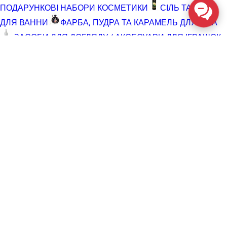
ПОДАРУНКОВІ НАБОРИ КОСМЕТИКИ
СІЛЬ ТА ПІНА
ДЛЯ ВАННИ
ФАРБА, ПУДРА ТА КАРАМЕЛЬ ДЛЯ ТІЛА
ЗАСОБИ ДЛЯ ДОГЛЯДУ / АКСЕСУАРИ ДЛЯ ІГРАШОК
АКСЕСУАРИ ДЛЯ МАСТУРБАТОРІВ
АКСЕСУАРИ
ДЛЯ ІГРАШОК
БАТАРЕЙКИ
ВІДНОВЛЮЮЧІ ЗАСОБИ
ЧИСТЯЧІ ЗАСОБИ ДЛЯ ІГРАШОК
ДОГЛЯД ЗА ТІЛОМ
ГЕЛІ ДЛЯ ДУШУ
ДЛЯ ГОЛІННЯ ТА ДОГЛЯД ПІСЛЯ
ДЛЯ ІНТИМНОЇ ГІГІЄНИ СПРЕЇ, ПІНКИ, СЕРВЕТКИ
ОСВІТЛЮВАЛЬНІ ЗАСОБИ
СПРЕЇ З БЛИСКОМ
СПРИНЦЮВАННЯ
ТРИМЕР І ЗАСОБИ ПРОТИ
ВОЛОССЯ
РОЗПРОДАЖ
КОСМЕТИКА ТА ЛУБРИКАНТИ (SALE)
СЕКС-
ІГРАШКИ (SALE)