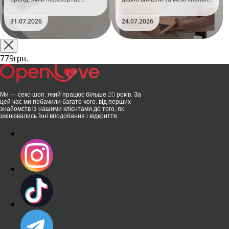
уявлення про інтимні іграшки
Дистанційне керування,
та вже встиг стати сенсацією
безшумні моторчики та
31.07.2026
24.07.2026
на міжнародній виставці API
стильний дизайн перетворили
Shanghai-2026!​LOVISS - це
їх на гаджет, який багато хто
поєднання унікальної естетики
використовує, тестує у
та бездога..
публічних місцях: у..
779грн.
Ми — секс-шоп, який працює більше 20 років. За
цей час ми побачили багато чого: від перших
знайомств із нашими клієнтами до того, як
змінювались їхні вподобання і відкриття.