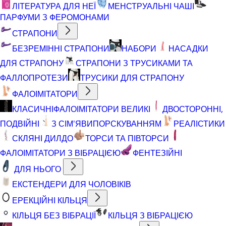
ЛІТЕРАТУРА ДЛЯ НЕЇ
МЕНСТРУАЛЬНІ ЧАШІ
ПАРФУМИ З ФЕРОМОНАМИ
СТРАПОНИ
БЕЗРЕМІННІ СТРАПОНИ
НАБОРИ
НАСАДКИ
ДЛЯ СТРАПОНУ
СТРАПОНИ З ТРУСИКАМИ ТА
ФАЛЛОПРОТЕЗИ
ТРУСИКИ ДЛЯ СТРАПОНУ
ФАЛОІМІТАТОРИ
КЛАСИЧНІ
ФАЛОІМІТАТОРИ ВЕЛИКІ
ДВОСТОРОННІ,
ПОДВІЙНІ
З СІМ'ЯВИПОРСКУВАННЯМ
РЕАЛІСТИКИ
СКЛЯНІ ДИЛДО
ТОРСИ ТА ПІВТОРСИ
ФАЛОІМІТАТОРИ З ВІБРАЦІЄЮ
ФЕНТЕЗІЙНІ
ДЛЯ НЬОГО
ЕКСТЕНДЕРИ ДЛЯ ЧОЛОВІКІВ
ЕРЕКЦІЙНІ КІЛЬЦЯ
КІЛЬЦЯ БЕЗ ВІБРАЦІЇ
КІЛЬЦЯ З ВІБРАЦІЄЮ