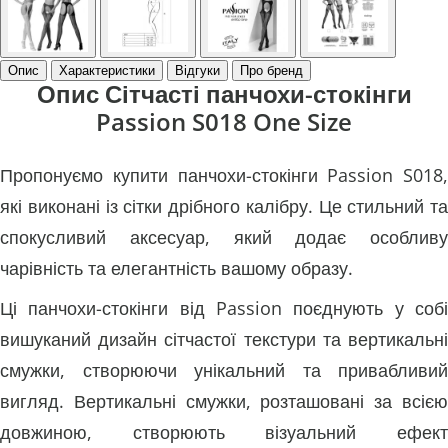
Опис
Характеристики
Відгуки
Про бренд
Опис Сітчасті панчохи-стокінги
Passion S018 One Size
Пропонуємо купити панчохи-стокінги Passion S018,
які виконані із сітки дрібного калібру. Це стильний та
спокусливий аксесуар, який додає особливу
чарівність та елегантність вашому образу.
Ці панчохи-стокінги від Passion поєднують у собі
вишуканий дизайн сітчастої текстури та вертикальні
смужки, створюючи унікальний та привабливий
вигляд. Вертикальні смужки, розташовані за всією
довжиною, створюють візуальний ефект