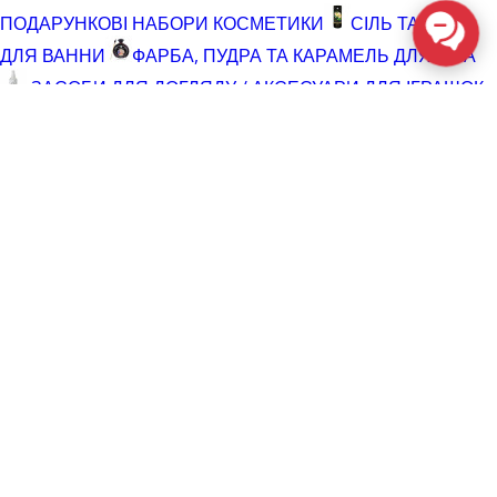
ПОДАРУНКОВІ НАБОРИ КОСМЕТИКИ
СІЛЬ ТА ПІНА
ДЛЯ ВАННИ
ФАРБА, ПУДРА ТА КАРАМЕЛЬ ДЛЯ ТІЛА
ЗАСОБИ ДЛЯ ДОГЛЯДУ / АКСЕСУАРИ ДЛЯ ІГРАШОК
АКСЕСУАРИ ДЛЯ МАСТУРБАТОРІВ
АКСЕСУАРИ
ДЛЯ ІГРАШОК
БАТАРЕЙКИ
ВІДНОВЛЮЮЧІ ЗАСОБИ
ЧИСТЯЧІ ЗАСОБИ ДЛЯ ІГРАШОК
ДОГЛЯД ЗА ТІЛОМ
ГЕЛІ ДЛЯ ДУШУ
ДЛЯ ГОЛІННЯ ТА ДОГЛЯД ПІСЛЯ
ДЛЯ ІНТИМНОЇ ГІГІЄНИ СПРЕЇ, ПІНКИ, СЕРВЕТКИ
ОСВІТЛЮВАЛЬНІ ЗАСОБИ
СПРЕЇ З БЛИСКОМ
СПРИНЦЮВАННЯ
ТРИМЕР І ЗАСОБИ ПРОТИ
ВОЛОССЯ
РОЗПРОДАЖ
КОСМЕТИКА ТА ЛУБРИКАНТИ (SALE)
СЕКС-