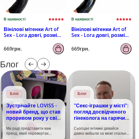
В наявності
В наявності
Вінілові мітенки Art of
Вінілові мітенки Art of
Sex - Lora довгі, розмір
Sex - Lora довгі, розмір
M, колір чорний з
M, колір чорний з
ефектом мокрого
ефектом голограми
669грн.
669грн.
оксамиту
Блог
Блог
Блог
Зустрічайте LOVISS -
"Секс-іграшки у місті":
новий бренд, що став
погляд досвідченого
проривом року у світі
гінеколога на гарячий
задоволення!
тренд
Ми раді представити вам
Сьогодні інтимні девайси
бренд, який перевертає
давно вийшли за межі спальні.
уявлення про інтимні іграшки
Дистанційне керування,