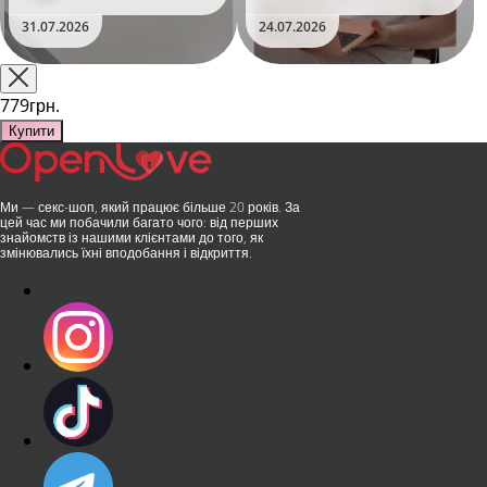
та вже встиг стати сенсацією
безшумні моторчики та
31.07.2026
24.07.2026
на міжнародній виставці API
стильний дизайн перетворили
Shanghai-2026!​LOVISS - це
їх на гаджет, який багато хто
поєднання унікальної естетики
використовує, тестує у
та бездога..
публічних місцях: у..
779грн.
Купити
Ми — секс-шоп, який працює більше 20 років. За
цей час ми побачили багато чого: від перших
знайомств із нашими клієнтами до того, як
змінювались їхні вподобання і відкриття.