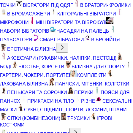
ТОЧКИ
ВІБРАТОРИ ПІД ОДЯГ
ВІБРАТОРИ-КРОЛИКИ
ВІБРОМАСАЖЕРИ
КЛІТОРАЛЬНІ ВІБРАТОРИ
МІКРОФОНИ
МІНІ ВІБРАТОРИ ТА ВІБРОКУЛІ
НАБОРИ ВІБРАТОРІВ
НАСАДКИ НА ПАЛЕЦЬ
ПУЛЬСАТОРИ
СМАРТ ВІБРАТОРИ
ВІБРОЯЙЦЯ
ЕРОТИЧНА БІЛИЗНА
АКСЕСУАРИ (РУКАВИЧКИ, НАЛІПКИ, ПЕСТОЩІ)
БОДІ
БЮСТЬЕ, КОРСЕТИ
БІЛИЗНА ДЛЯ СПОРТУ
ГАРТЕРИ, ЧОКЕРИ, ПОРТУПЕЇ
КОМПЛЕКТИ
ЛАКОВАНА БІЛИЗНА
ПАНЧОХИ, МІТЕНКИ, КОЛГОТКИ
ПЕНЬЮАРИ ТА СОРОЧКИ
ПЕРУКИ
ПОЯСИ ДЛЯ
ПАНЧОХ
ПРИКРАСИ НА ТІЛО
РІЗНЕ
СЕКСУАЛЬНІ
МАСКИ
СУКНІ, СПІДНИЦІ, ШОРТИ, ЛОСИНИ, ШТАНИ
СІТКИ (КОМБІНЕЗОНИ)
ТРУСИКИ
ІГРОВІ
КОСТЮМИ