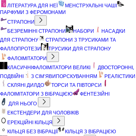
ЛІТЕРАТУРА ДЛЯ НЕЇ
МЕНСТРУАЛЬНІ ЧАШІ
ПАРФУМИ З ФЕРОМОНАМИ
СТРАПОНИ
БЕЗРЕМІННІ СТРАПОНИ
НАБОРИ
НАСАДКИ
ДЛЯ СТРАПОНУ
СТРАПОНИ З ТРУСИКАМИ ТА
ФАЛЛОПРОТЕЗИ
ТРУСИКИ ДЛЯ СТРАПОНУ
ФАЛОІМІТАТОРИ
КЛАСИЧНІ
ФАЛОІМІТАТОРИ ВЕЛИКІ
ДВОСТОРОННІ,
ПОДВІЙНІ
З СІМ'ЯВИПОРСКУВАННЯМ
РЕАЛІСТИКИ
СКЛЯНІ ДИЛДО
ТОРСИ ТА ПІВТОРСИ
ФАЛОІМІТАТОРИ З ВІБРАЦІЄЮ
ФЕНТЕЗІЙНІ
ДЛЯ НЬОГО
ЕКСТЕНДЕРИ ДЛЯ ЧОЛОВІКІВ
ЕРЕКЦІЙНІ КІЛЬЦЯ
КІЛЬЦЯ БЕЗ ВІБРАЦІЇ
КІЛЬЦЯ З ВІБРАЦІЄЮ