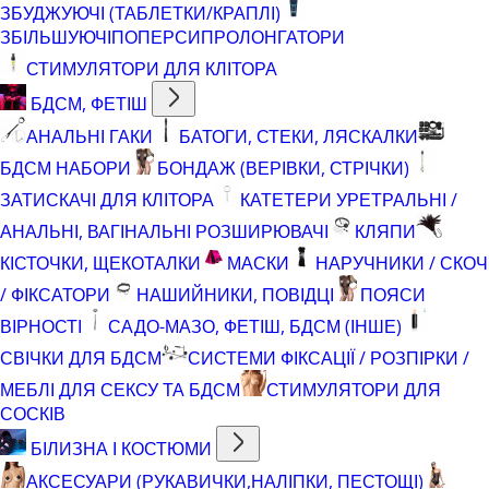
ЗБУДЖУЮЧІ (ТАБЛЕТКИ/КРАПЛІ)
ЗБІЛЬШУЮЧІ
ПОПЕРСИ
ПРОЛОНГАТОРИ
СТИМУЛЯТОРИ ДЛЯ КЛІТОРА
БДСМ, ФЕТІШ
АНАЛЬНІ ГАКИ
БАТОГИ, СТЕКИ, ЛЯСКАЛКИ
БДСМ НАБОРИ
БОНДАЖ (ВЕРІВКИ, СТРІЧКИ)
ЗАТИСКАЧІ ДЛЯ КЛІТОРА
КАТЕТЕРИ УРЕТРАЛЬНІ /
АНАЛЬНІ, ВАГІНАЛЬНІ РОЗШИРЮВАЧІ
КЛЯПИ
КІСТОЧКИ, ЩЕКОТАЛКИ
МАСКИ
НАРУЧНИКИ / СКОЧ
/ ФІКСАТОРИ
НАШИЙНИКИ, ПОВІДЦІ
ПОЯСИ
ВІРНОСТІ
САДО-МАЗО, ФЕТІШ, БДСМ (ІНШЕ)
СВІЧКИ ДЛЯ БДСМ
СИСТЕМИ ФІКСАЦІЇ / РОЗПІРКИ /
МЕБЛІ ДЛЯ СЕКСУ ТА БДСМ
СТИМУЛЯТОРИ ДЛЯ
СОСКІВ
БІЛИЗНА І КОСТЮМИ
АКСЕСУАРИ (РУКАВИЧКИ,НАЛІПКИ, ПЕСТОЩІ)