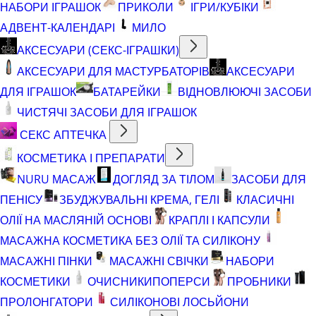
НАБОРИ ІГРАШОК
ПРИКОЛИ
ІГРИ/КУБІКИ
АДВЕНТ-КАЛЕНДАРІ
МИЛО
АКСЕСУАРИ (СЕКС-ІГРАШКИ)
АКСЕСУАРИ ДЛЯ МАСТУРБАТОРІВ
АКСЕСУАРИ
ДЛЯ ІГРАШОК
БАТАРЕЙКИ
ВІДНОВЛЮЮЧІ ЗАСОБИ
ЧИСТЯЧІ ЗАСОБИ ДЛЯ ІГРАШОК
СЕКС АПТЕЧКА
КОСМЕТИКА І ПРЕПАРАТИ
NURU МАСАЖ
ДОГЛЯД ЗА ТІЛОМ
ЗАСОБИ ДЛЯ
ПЕНІСУ
ЗБУДЖУВАЛЬНІ КРЕМА, ГЕЛІ
КЛАСИЧНІ
ОЛІЇ НА МАСЛЯНІЙ ОСНОВІ
КРАПЛІ І КАПСУЛИ
МАСАЖНА КОСМЕТИКА БЕЗ ОЛІЇ ТА СИЛІКОНУ
МАСАЖНІ ПІНКИ
МАСАЖНІ СВІЧКИ
НАБОРИ
КОСМЕТИКИ
ОЧИСНИКИ
ПОПЕРСИ
ПРОБНИКИ
ПРОЛОНГАТОРИ
СИЛІКОНОВІ ЛОСЬЙОНИ