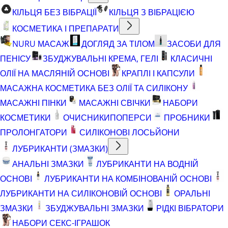
КІЛЬЦЯ БЕЗ ВІБРАЦІЇ
КІЛЬЦЯ З ВІБРАЦІЄЮ
КОСМЕТИКА І ПРЕПАРАТИ
NURU МАСАЖ
ДОГЛЯД ЗА ТІЛОМ
ЗАСОБИ ДЛЯ
ПЕНІСУ
ЗБУДЖУВАЛЬНІ КРЕМА, ГЕЛІ
КЛАСИЧНІ
ОЛІЇ НА МАСЛЯНІЙ ОСНОВІ
КРАПЛІ І КАПСУЛИ
МАСАЖНА КОСМЕТИКА БЕЗ ОЛІЇ ТА СИЛІКОНУ
МАСАЖНІ ПІНКИ
МАСАЖНІ СВІЧКИ
НАБОРИ
КОСМЕТИКИ
ОЧИСНИКИ
ПОПЕРСИ
ПРОБНИКИ
ПРОЛОНГАТОРИ
СИЛІКОНОВІ ЛОСЬЙОНИ
ЛУБРИКАНТИ (ЗМАЗКИ)
АНАЛЬНІ ЗМАЗКИ
ЛУБРИКАНТИ НА ВОДНІЙ
ОСНОВІ
ЛУБРИКАНТИ НА КОМБІНОВАНІЙ ОСНОВІ
ЛУБРИКАНТИ НА СИЛІКОНОВІЙ ОСНОВІ
ОРАЛЬНІ
ЗМАЗКИ
ЗБУДЖУВАЛЬНІ ЗМАЗКИ
РІДКІ ВІБРАТОРИ
НАБОРИ СЕКС-ІГРАШОК