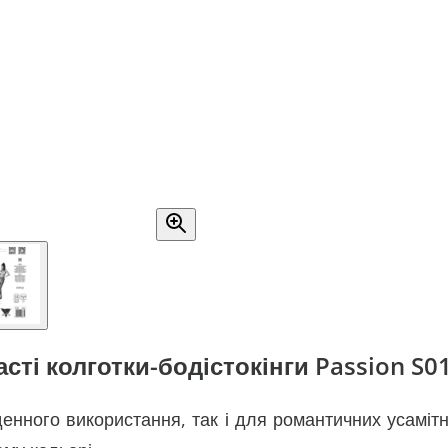
сті колготки-бодістокінги Passion S0
кденного використання, так і для романтичних усаміт