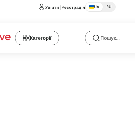
Увійти
|
Реєстрація
UA
RU
Категорії
Пошук товарів