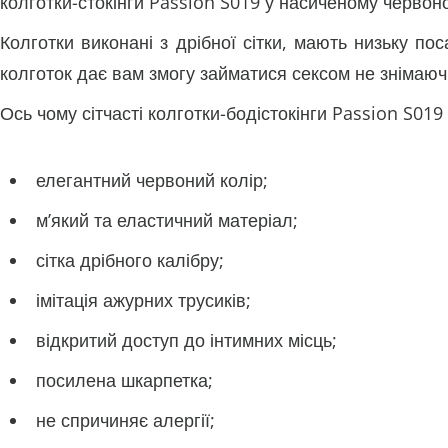
колготки-стокінги Passion S019 у насиченому червон
Колготки виконані з дрібної сітки, мають низьку по
колготок дає вам змогу займатися сексом не знімаюч
Ось чому сітчасті колготки-бодістокінги Passion S019
елегантний червоний колір;
м’який та еластичний матеріал;
сітка дрібного калібру;
імітація ажурних трусиків;
відкритий доступ до інтимних місць;
посилена шкарпетка;
не спричиняє алергії;