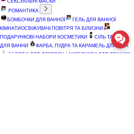
СЕКСУАЛЬНІ МАСКИ
РОМАНТИКА
БОМБОЧКИ ДЛЯ ВАННОЇ
ГЕЛЬ ДЛЯ ВАННОЇ
КІМНАТИ
ОСВІЖУВАЧІ ПОВІТРЯ ТА БІЛИЗНИ
ПОДАРУНКОВІ НАБОРИ КОСМЕТИКИ
СІЛЬ ТА ПІНА
ДЛЯ ВАННИ
ФАРБА, ПУДРА ТА КАРАМЕЛЬ ДЛЯ ТІЛА
ЗАСОБИ ДЛЯ ДОГЛЯДУ / АКСЕСУАРИ ДЛЯ ІГРАШОК
АКСЕСУАРИ ДЛЯ МАСТУРБАТОРІВ
АКСЕСУАРИ
ДЛЯ ІГРАШОК
БАТАРЕЙКИ
ВІДНОВЛЮЮЧІ ЗАСОБИ
ЧИСТЯЧІ ЗАСОБИ ДЛЯ ІГРАШОК
ДОГЛЯД ЗА ТІЛОМ
ГЕЛІ ДЛЯ ДУШУ
ДЛЯ ГОЛІННЯ ТА ДОГЛЯД ПІСЛЯ
ДЛЯ ІНТИМНОЇ ГІГІЄНИ СПРЕЇ, ПІНКИ, СЕРВЕТКИ
ОСВІТЛЮВАЛЬНІ ЗАСОБИ
СПРЕЇ З БЛИСКОМ