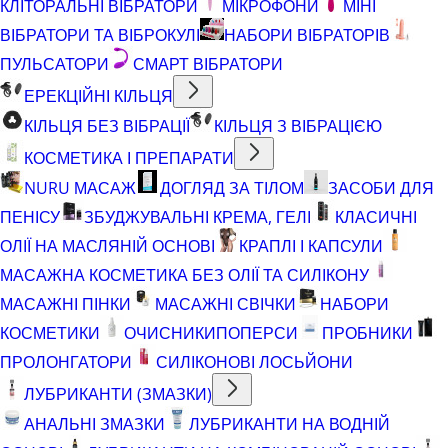
КЛІТОРАЛЬНІ ВІБРАТОРИ
МІКРОФОНИ
МІНІ
ВІБРАТОРИ ТА ВІБРОКУЛІ
НАБОРИ ВІБРАТОРІВ
ПУЛЬСАТОРИ
СМАРТ ВІБРАТОРИ
ЕРЕКЦІЙНІ КІЛЬЦЯ
КІЛЬЦЯ БЕЗ ВІБРАЦІЇ
КІЛЬЦЯ З ВІБРАЦІЄЮ
КОСМЕТИКА І ПРЕПАРАТИ
NURU МАСАЖ
ДОГЛЯД ЗА ТІЛОМ
ЗАСОБИ ДЛЯ
ПЕНІСУ
ЗБУДЖУВАЛЬНІ КРЕМА, ГЕЛІ
КЛАСИЧНІ
ОЛІЇ НА МАСЛЯНІЙ ОСНОВІ
КРАПЛІ І КАПСУЛИ
МАСАЖНА КОСМЕТИКА БЕЗ ОЛІЇ ТА СИЛІКОНУ
МАСАЖНІ ПІНКИ
МАСАЖНІ СВІЧКИ
НАБОРИ
КОСМЕТИКИ
ОЧИСНИКИ
ПОПЕРСИ
ПРОБНИКИ
ПРОЛОНГАТОРИ
СИЛІКОНОВІ ЛОСЬЙОНИ
ЛУБРИКАНТИ (ЗМАЗКИ)
АНАЛЬНІ ЗМАЗКИ
ЛУБРИКАНТИ НА ВОДНІЙ