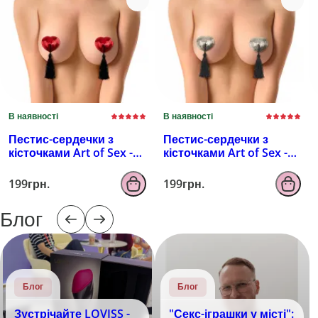
В наявності
В наявності
Пестис-сердечки з
Пестис-сердечки з
кісточками Art of Sex -
кісточками Art of Sex -
Sparkling Hearts,
Sparkling Hearts,
червоний
серебро
199грн.
199грн.
Блог
Блог
Блог
Зустрічайте LOVISS -
"Секс-іграшки у місті":