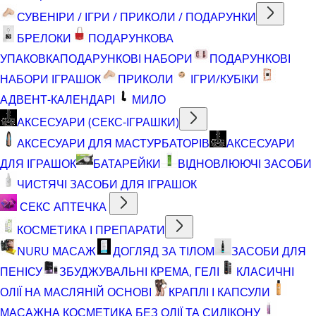
СУВЕНІРИ / ІГРИ / ПРИКОЛИ / ПОДАРУНКИ
БРЕЛОКИ
ПОДАРУНКОВА
УПАКОВКА
ПОДАРУНКОВІ НАБОРИ
ПОДАРУНКОВІ
НАБОРИ ІГРАШОК
ПРИКОЛИ
ІГРИ/КУБІКИ
АДВЕНТ-КАЛЕНДАРІ
МИЛО
АКСЕСУАРИ (СЕКС-ІГРАШКИ)
АКСЕСУАРИ ДЛЯ МАСТУРБАТОРІВ
АКСЕСУАРИ
ДЛЯ ІГРАШОК
БАТАРЕЙКИ
ВІДНОВЛЮЮЧІ ЗАСОБИ
ЧИСТЯЧІ ЗАСОБИ ДЛЯ ІГРАШОК
СЕКС АПТЕЧКА
КОСМЕТИКА І ПРЕПАРАТИ
NURU МАСАЖ
ДОГЛЯД ЗА ТІЛОМ
ЗАСОБИ ДЛЯ
ПЕНІСУ
ЗБУДЖУВАЛЬНІ КРЕМА, ГЕЛІ
КЛАСИЧНІ
ОЛІЇ НА МАСЛЯНІЙ ОСНОВІ
КРАПЛІ І КАПСУЛИ
МАСАЖНА КОСМЕТИКА БЕЗ ОЛІЇ ТА СИЛІКОНУ