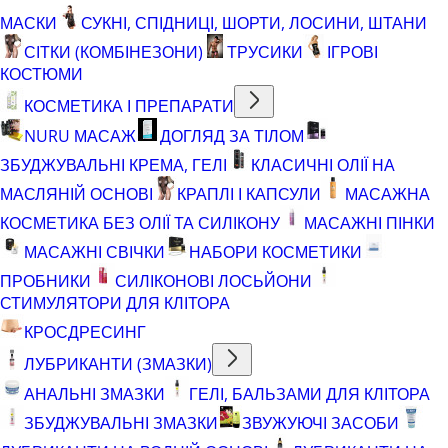
МАСКИ
СУКНІ, СПІДНИЦІ, ШОРТИ, ЛОСИНИ, ШТАНИ
СІТКИ (КОМБІНЕЗОНИ)
ТРУСИКИ
ІГРОВІ
КОСТЮМИ
КОСМЕТИКА І ПРЕПАРАТИ
NURU МАСАЖ
ДОГЛЯД ЗА ТІЛОМ
ЗБУДЖУВАЛЬНІ КРЕМА, ГЕЛІ
КЛАСИЧНІ ОЛІЇ НА
МАСЛЯНІЙ ОСНОВІ
КРАПЛІ І КАПСУЛИ
МАСАЖНА
КОСМЕТИКА БЕЗ ОЛІЇ ТА СИЛІКОНУ
МАСАЖНІ ПІНКИ
МАСАЖНІ СВІЧКИ
НАБОРИ КОСМЕТИКИ
ПРОБНИКИ
СИЛІКОНОВІ ЛОСЬЙОНИ
СТИМУЛЯТОРИ ДЛЯ КЛІТОРА
КРОСДРЕСИНГ
ЛУБРИКАНТИ (ЗМАЗКИ)
АНАЛЬНІ ЗМАЗКИ
ГЕЛІ, БАЛЬЗАМИ ДЛЯ КЛІТОРА
ЗБУДЖУВАЛЬНІ ЗМАЗКИ
ЗВУЖУЮЧІ ЗАСОБИ