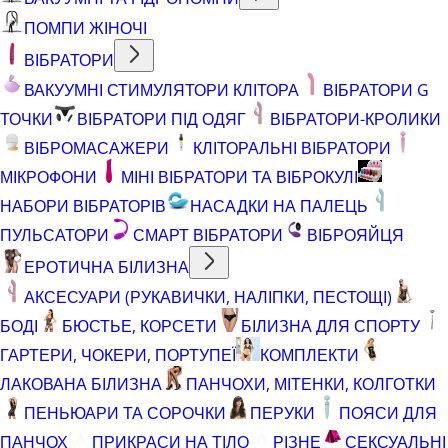
ПОМПИ ЖІНОЧІ
ВІБРАТОРИ
ВАКУУМНІ СТИМУЛЯТОРИ КЛІТОРА
ВІБРАТОРИ G
ТОЧКИ
ВІБРАТОРИ ПІД ОДЯГ
ВІБРАТОРИ-КРОЛИКИ
ВІБРОМАСАЖЕРИ
КЛІТОРАЛЬНІ ВІБРАТОРИ
МІКРОФОНИ
МІНІ ВІБРАТОРИ ТА ВІБРОКУЛІ
НАБОРИ ВІБРАТОРІВ
НАСАДКИ НА ПАЛЕЦЬ
ПУЛЬСАТОРИ
СМАРТ ВІБРАТОРИ
ВІБРОЯЙЦЯ
ЕРОТИЧНА БІЛИЗНА
АКСЕСУАРИ (РУКАВИЧКИ, НАЛІПКИ, ПЕСТОЩІ)
БОДІ
БЮСТЬЕ, КОРСЕТИ
БІЛИЗНА ДЛЯ СПОРТУ
ГАРТЕРИ, ЧОКЕРИ, ПОРТУПЕЇ
КОМПЛЕКТИ
ЛАКОВАНА БІЛИЗНА
ПАНЧОХИ, МІТЕНКИ, КОЛГОТКИ
ПЕНЬЮАРИ ТА СОРОЧКИ
ПЕРУКИ
ПОЯСИ ДЛЯ
ПАНЧОХ
ПРИКРАСИ НА ТІЛО
РІЗНЕ
СЕКСУАЛЬНІ