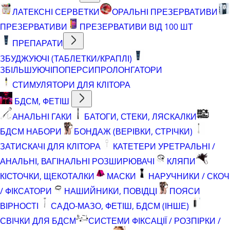
ЛАТЕКСНІ СЕРВЕТКИ
ОРАЛЬНІ ПРЕЗЕРВАТИВИ
ПРЕЗЕРВАТИВИ
ПРЕЗЕРВАТИВИ ВІД 100 ШТ
ПРЕПАРАТИ
ЗБУДЖУЮЧІ (ТАБЛЕТКИ/КРАПЛІ)
ЗБІЛЬШУЮЧІ
ПОПЕРСИ
ПРОЛОНГАТОРИ
СТИМУЛЯТОРИ ДЛЯ КЛІТОРА
БДСМ, ФЕТІШ
АНАЛЬНІ ГАКИ
БАТОГИ, СТЕКИ, ЛЯСКАЛКИ
БДСМ НАБОРИ
БОНДАЖ (ВЕРІВКИ, СТРІЧКИ)
ЗАТИСКАЧІ ДЛЯ КЛІТОРА
КАТЕТЕРИ УРЕТРАЛЬНІ /
АНАЛЬНІ, ВАГІНАЛЬНІ РОЗШИРЮВАЧІ
КЛЯПИ
КІСТОЧКИ, ЩЕКОТАЛКИ
МАСКИ
НАРУЧНИКИ / СКОЧ
/ ФІКСАТОРИ
НАШИЙНИКИ, ПОВІДЦІ
ПОЯСИ
ВІРНОСТІ
САДО-МАЗО, ФЕТІШ, БДСМ (ІНШЕ)
СВІЧКИ ДЛЯ БДСМ
СИСТЕМИ ФІКСАЦІЇ / РОЗПІРКИ /