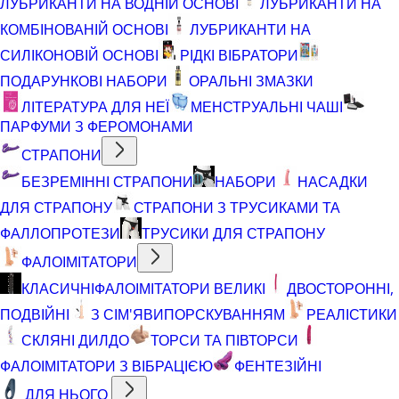
ЛУБРИКАНТИ НА ВОДНІЙ ОСНОВІ
ЛУБРИКАНТИ НА
КОМБІНОВАНІЙ ОСНОВІ
ЛУБРИКАНТИ НА
СИЛІКОНОВІЙ ОСНОВІ
РІДКІ ВІБРАТОРИ
ПОДАРУНКОВІ НАБОРИ
ОРАЛЬНІ ЗМАЗКИ
ЛІТЕРАТУРА ДЛЯ НЕЇ
МЕНСТРУАЛЬНІ ЧАШІ
ПАРФУМИ З ФЕРОМОНАМИ
СТРАПОНИ
БЕЗРЕМІННІ СТРАПОНИ
НАБОРИ
НАСАДКИ
ДЛЯ СТРАПОНУ
СТРАПОНИ З ТРУСИКАМИ ТА
ФАЛЛОПРОТЕЗИ
ТРУСИКИ ДЛЯ СТРАПОНУ
ФАЛОІМІТАТОРИ
КЛАСИЧНІ
ФАЛОІМІТАТОРИ ВЕЛИКІ
ДВОСТОРОННІ,
ПОДВІЙНІ
З СІМ'ЯВИПОРСКУВАННЯМ
РЕАЛІСТИКИ
СКЛЯНІ ДИЛДО
ТОРСИ ТА ПІВТОРСИ
ФАЛОІМІТАТОРИ З ВІБРАЦІЄЮ
ФЕНТЕЗІЙНІ
ДЛЯ НЬОГО