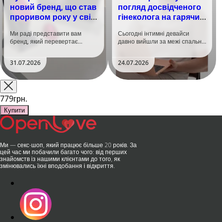
новий бренд, що став
погляд досвідченого
проривом року у світі
гінеколога на гарячий
задоволення!
тренд
Ми раді представити вам
Сьогодні інтимні девайси
бренд, який перевертає
давно вийшли за межі спальні.
уявлення про інтимні іграшки
Дистанційне керування,
та вже встиг стати сенсацією
безшумні моторчики та
31.07.2026
24.07.2026
на міжнародній виставці API
стильний дизайн перетворили
Shanghai-2026!​LOVISS - це
їх на гаджет, який багато хто
поєднання унікальної естетики
використовує, тестує у
та бездога..
публічних місцях: у..
779грн.
Купити
Ми — секс-шоп, який працює більше 20 років. За
цей час ми побачили багато чого: від перших
знайомств із нашими клієнтами до того, як
змінювались їхні вподобання і відкриття.