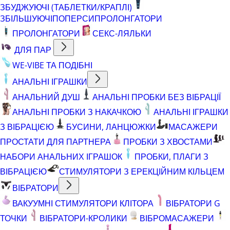
ЗБУДЖУЮЧІ (ТАБЛЕТКИ/КРАПЛІ)
ЗБІЛЬШУЮЧІ
ПОПЕРСИ
ПРОЛОНГАТОРИ
ПРОЛОНГАТОРИ
СЕКС-ЛЯЛЬКИ
ДЛЯ ПАР
WE-VIBE ТА ПОДІБНІ
АНАЛЬНІ ІГРАШКИ
АНАЛЬНИЙ ДУШ
АНАЛЬНІ ПРОБКИ БЕЗ ВІБРАЦІЇ
АНАЛЬНІ ПРОБКИ З НАКАЧКОЮ
АНАЛЬНІ ІГРАШКИ
З ВІБРАЦІЄЮ
БУСИНИ, ЛАНЦЮЖКИ
МАСАЖЕРИ
ПРОСТАТИ ДЛЯ ПАРТНЕРА
ПРОБКИ З ХВОСТАМИ
НАБОРИ АНАЛЬНИХ ІГРАШОК
ПРОБКИ, ПЛАГИ З
ВІБРАЦІЄЮ
СТИМУЛЯТОРИ З ЕРЕКЦІЙНИМ КІЛЬЦЕМ
ВІБРАТОРИ
ВАКУУМНІ СТИМУЛЯТОРИ КЛІТОРА
ВІБРАТОРИ G
ТОЧКИ
ВІБРАТОРИ-КРОЛИКИ
ВІБРОМАСАЖЕРИ