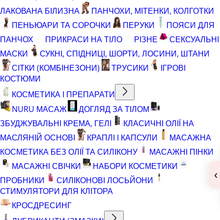
ЛАКОВАНА БІЛИЗНА
ПАНЧОХИ, МІТЕНКИ, КОЛГОТКИ
ПЕНЬЮАРИ ТА СОРОЧКИ
ПЕРУКИ
ПОЯСИ ДЛЯ
ПАНЧОХ
ПРИКРАСИ НА ТІЛО
РІЗНЕ
СЕКСУАЛЬНІ
МАСКИ
СУКНІ, СПІДНИЦІ, ШОРТИ, ЛОСИНИ, ШТАНИ
СІТКИ (КОМБІНЕЗОНИ)
ТРУСИКИ
ІГРОВІ
КОСТЮМИ
КОСМЕТИКА І ПРЕПАРАТИ
NURU МАСАЖ
ДОГЛЯД ЗА ТІЛОМ
ЗБУДЖУВАЛЬНІ КРЕМА, ГЕЛІ
КЛАСИЧНІ ОЛІЇ НА
МАСЛЯНІЙ ОСНОВІ
КРАПЛІ І КАПСУЛИ
МАСАЖНА
КОСМЕТИКА БЕЗ ОЛІЇ ТА СИЛІКОНУ
МАСАЖНІ ПІНКИ
МАСАЖНІ СВІЧКИ
НАБОРИ КОСМЕТИКИ
‹
ПРОБНИКИ
СИЛІКОНОВІ ЛОСЬЙОНИ
СТИМУЛЯТОРИ ДЛЯ КЛІТОРА
КРОСДРЕСИНГ