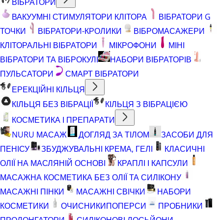
ВІБРАТОРИ
ВАКУУМНІ СТИМУЛЯТОРИ КЛІТОРА
ВІБРАТОРИ G
ТОЧКИ
ВІБРАТОРИ-КРОЛИКИ
ВІБРОМАСАЖЕРИ
КЛІТОРАЛЬНІ ВІБРАТОРИ
МІКРОФОНИ
МІНІ
ВІБРАТОРИ ТА ВІБРОКУЛІ
НАБОРИ ВІБРАТОРІВ
ПУЛЬСАТОРИ
СМАРТ ВІБРАТОРИ
ЕРЕКЦІЙНІ КІЛЬЦЯ
КІЛЬЦЯ БЕЗ ВІБРАЦІЇ
КІЛЬЦЯ З ВІБРАЦІЄЮ
КОСМЕТИКА І ПРЕПАРАТИ
NURU МАСАЖ
ДОГЛЯД ЗА ТІЛОМ
ЗАСОБИ ДЛЯ
ПЕНІСУ
ЗБУДЖУВАЛЬНІ КРЕМА, ГЕЛІ
КЛАСИЧНІ
ОЛІЇ НА МАСЛЯНІЙ ОСНОВІ
КРАПЛІ І КАПСУЛИ
МАСАЖНА КОСМЕТИКА БЕЗ ОЛІЇ ТА СИЛІКОНУ
МАСАЖНІ ПІНКИ
МАСАЖНІ СВІЧКИ
НАБОРИ
КОСМЕТИКИ
ОЧИСНИКИ
ПОПЕРСИ
ПРОБНИКИ
ПРОЛОНГАТОРИ
СИЛІКОНОВІ ЛОСЬЙОНИ