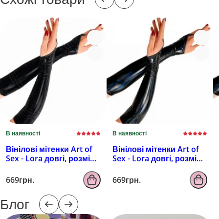
В наявності
В наявності
Вінілові мітенки Art of
Вінілові мітенки Art of
Sex - Lora довгі, розмір
Sex - Lora довгі, розмір
M, колір чорний з
M, колір чорний з
ефектом мокрого
ефектом голограми
669грн.
669грн.
оксамиту
Блог