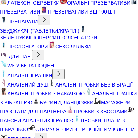
ЛАТЕКСНІ СЕРВЕТКИ
ОРАЛЬНІ ПРЕЗЕРВАТИВИ
ПРЕЗЕРВАТИВИ
ПРЕЗЕРВАТИВИ ВІД 100 ШТ
ПРЕПАРАТИ
ЗБУДЖУЮЧІ (ТАБЛЕТКИ/КРАПЛІ)
ЗБІЛЬШУЮЧІ
ПОПЕРСИ
ПРОЛОНГАТОРИ
ПРОЛОНГАТОРИ
СЕКС-ЛЯЛЬКИ
ДЛЯ ПАР
WE-VIBE ТА ПОДІБНІ
АНАЛЬНІ ІГРАШКИ
АНАЛЬНИЙ ДУШ
АНАЛЬНІ ПРОБКИ БЕЗ ВІБРАЦІЇ
АНАЛЬНІ ПРОБКИ З НАКАЧКОЮ
АНАЛЬНІ ІГРАШКИ
З ВІБРАЦІЄЮ
БУСИНИ, ЛАНЦЮЖКИ
МАСАЖЕРИ
ПРОСТАТИ ДЛЯ ПАРТНЕРА
ПРОБКИ З ХВОСТАМИ
НАБОРИ АНАЛЬНИХ ІГРАШОК
ПРОБКИ, ПЛАГИ З
ВІБРАЦІЄЮ
СТИМУЛЯТОРИ З ЕРЕКЦІЙНИМ КІЛЬЦЕМ