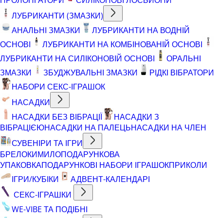
ЛУБРИКАНТИ (ЗМАЗКИ)
АНАЛЬНІ ЗМАЗКИ
ЛУБРИКАНТИ НА ВОДНІЙ
ОСНОВІ
ЛУБРИКАНТИ НА КОМБІНОВАНІЙ ОСНОВІ
ЛУБРИКАНТИ НА СИЛІКОНОВІЙ ОСНОВІ
ОРАЛЬНІ
ЗМАЗКИ
ЗБУДЖУВАЛЬНІ ЗМАЗКИ
РІДКІ ВІБРАТОРИ
НАБОРИ СЕКС-ІГРАШОК
НАСАДКИ
НАСАДКИ БЕЗ ВІБРАЦІЇ
НАСАДКИ З
ВІБРАЦІЄЮ
НАСАДКИ НА ПАЛЕЦЬ
НАСАДКИ НА ЧЛЕН
СУВЕНІРИ ТА ІГРИ
БРЕЛОКИ
МИЛО
ПОДАРУНКОВА
УПАКОВКА
ПОДАРУНКОВІ НАБОРИ ІГРАШОК
ПРИКОЛИ
ІГРИ/КУБІКИ
АДВЕНТ-КАЛЕНДАРІ
СЕКС-ІГРАШКИ
WE-VIBE ТА ПОДІБНІ