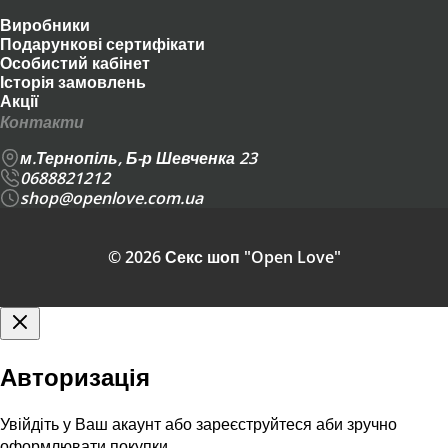
Виробники
Подарункові сертифікати
Особистий кабінет
Історія замовлень
Акції
Контакти
м.Тернопіль, Б-р Шевченка 23
0688821212
shop@openlove.com.ua
© 2026 Секс шоп "Open Love"
Авторизація
Увійдіть у Ваш акаунт або зареєструйтеся аби зручно
оформлювати покупки