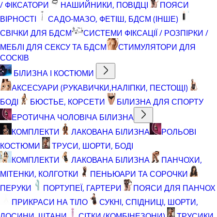
/ ФІКСАТОРИ
НАШИЙНИКИ, ПОВІДЦІ
ПОЯСИ
ВІРНОСТІ
САДО-МАЗО, ФЕТІШ, БДСМ (ІНШЕ)
СВІЧКИ ДЛЯ БДСМ
СИСТЕМИ ФІКСАЦІЇ / РОЗПІРКИ /
МЕБЛІ ДЛЯ СЕКСУ ТА БДСМ
СТИМУЛЯТОРИ ДЛЯ
СОСКІВ
БІЛИЗНА І КОСТЮМИ
АКСЕСУАРИ (РУКАВИЧКИ,НАЛІПКИ, ПЕСТОЩІ)
БОДІ
БЮСТЬЕ, КОРСЕТИ
БІЛИЗНА ДЛЯ СПОРТУ
ЕРОТИЧНА ЧОЛОВІЧА БІЛИЗНА
КОМПЛЕКТИ
ЛАКОВАНА БІЛИЗНА
РОЛЬОВІ
КОСТЮМИ
ТРУСИ, ШОРТИ, БОДІ
КОМПЛЕКТИ
ЛАКОВАНА БІЛИЗНА
ПАНЧОХИ,
МІТЕНКИ, КОЛГОТКИ
ПЕНЬЮАРИ ТА СОРОЧКИ
ПЕРУКИ
ПОРТУПЕЇ, ГАРТЕРИ
ПОЯСИ ДЛЯ ПАНЧОХ
ПРИКРАСИ НА ТІЛО
СУКНІ, СПІДНИЦІ, ШОРТИ,
ЛОСИНИ, ШТАНИ
СІТКИ (КОМБІНЕЗОНИ)
ТРУСИКИ