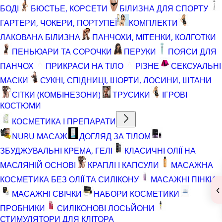
БОДІ
БЮСТЬЕ, КОРСЕТИ
БІЛИЗНА ДЛЯ СПОРТУ
ГАРТЕРИ, ЧОКЕРИ, ПОРТУПЕЇ
КОМПЛЕКТИ
ЛАКОВАНА БІЛИЗНА
ПАНЧОХИ, МІТЕНКИ, КОЛГОТКИ
ПЕНЬЮАРИ ТА СОРОЧКИ
ПЕРУКИ
ПОЯСИ ДЛЯ
ПАНЧОХ
ПРИКРАСИ НА ТІЛО
РІЗНЕ
СЕКСУАЛЬНІ
МАСКИ
СУКНІ, СПІДНИЦІ, ШОРТИ, ЛОСИНИ, ШТАНИ
СІТКИ (КОМБІНЕЗОНИ)
ТРУСИКИ
ІГРОВІ
КОСТЮМИ
КОСМЕТИКА І ПРЕПАРАТИ
NURU МАСАЖ
ДОГЛЯД ЗА ТІЛОМ
ЗБУДЖУВАЛЬНІ КРЕМА, ГЕЛІ
КЛАСИЧНІ ОЛІЇ НА
МАСЛЯНІЙ ОСНОВІ
КРАПЛІ І КАПСУЛИ
МАСАЖНА
КОСМЕТИКА БЕЗ ОЛІЇ ТА СИЛІКОНУ
МАСАЖНІ ПІНКИ
‹
МАСАЖНІ СВІЧКИ
НАБОРИ КОСМЕТИКИ
ПРОБНИКИ
СИЛІКОНОВІ ЛОСЬЙОНИ
СТИМУЛЯТОРИ ДЛЯ КЛІТОРА