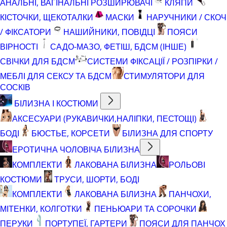
АНАЛЬНІ, ВАГІНАЛЬНІ РОЗШИРЮВАЧІ
КЛЯПИ
КІСТОЧКИ, ЩЕКОТАЛКИ
МАСКИ
НАРУЧНИКИ / СКОЧ
/ ФІКСАТОРИ
НАШИЙНИКИ, ПОВІДЦІ
ПОЯСИ
ВІРНОСТІ
САДО-МАЗО, ФЕТІШ, БДСМ (ІНШЕ)
СВІЧКИ ДЛЯ БДСМ
СИСТЕМИ ФІКСАЦІЇ / РОЗПІРКИ /
МЕБЛІ ДЛЯ СЕКСУ ТА БДСМ
СТИМУЛЯТОРИ ДЛЯ
СОСКІВ
БІЛИЗНА І КОСТЮМИ
АКСЕСУАРИ (РУКАВИЧКИ,НАЛІПКИ, ПЕСТОЩІ)
БОДІ
БЮСТЬЕ, КОРСЕТИ
БІЛИЗНА ДЛЯ СПОРТУ
ЕРОТИЧНА ЧОЛОВІЧА БІЛИЗНА
КОМПЛЕКТИ
ЛАКОВАНА БІЛИЗНА
РОЛЬОВІ
КОСТЮМИ
ТРУСИ, ШОРТИ, БОДІ
КОМПЛЕКТИ
ЛАКОВАНА БІЛИЗНА
ПАНЧОХИ,
МІТЕНКИ, КОЛГОТКИ
ПЕНЬЮАРИ ТА СОРОЧКИ
ПЕРУКИ
ПОРТУПЕЇ, ГАРТЕРИ
ПОЯСИ ДЛЯ ПАНЧОХ