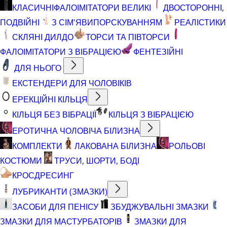
КЛАСИЧНІ
ФАЛОІМІТАТОРИ ВЕЛИКІ
ДВОСТОРОННІ,
ПОДВІЙНІ
З СІМ'ЯВИПОРСКУВАННЯМ
РЕАЛІСТИКИ
СКЛЯНІ ДИЛДО
ТОРСИ ТА ПІВТОРСИ
ФАЛОІМІТАТОРИ З ВІБРАЦІЄЮ
ФЕНТЕЗІЙНІ
ДЛЯ НЬОГО
ЕКСТЕНДЕРИ ДЛЯ ЧОЛОВІКІВ
ЕРЕКЦІЙНІ КІЛЬЦЯ
КІЛЬЦЯ БЕЗ ВІБРАЦІЇ
КІЛЬЦЯ З ВІБРАЦІЄЮ
ЕРОТИЧНА ЧОЛОВІЧА БІЛИЗНА
КОМПЛЕКТИ
ЛАКОВАНА БІЛИЗНА
РОЛЬОВІ
КОСТЮМИ
ТРУСИ, ШОРТИ, БОДІ
КРОСДРЕСИНГ
ЛУБРИКАНТИ (ЗМАЗКИ)
ЗАСОБИ ДЛЯ ПЕНІСУ
ЗБУДЖУВАЛЬНІ ЗМАЗКИ
ЗМАЗКИ ДЛЯ МАСТУРБАТОРІВ
ЗМАЗКИ ДЛЯ