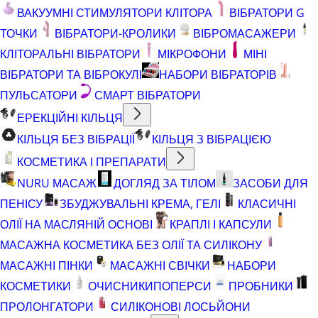
ВАКУУМНІ СТИМУЛЯТОРИ КЛІТОРА
ВІБРАТОРИ G
ТОЧКИ
ВІБРАТОРИ-КРОЛИКИ
ВІБРОМАСАЖЕРИ
КЛІТОРАЛЬНІ ВІБРАТОРИ
МІКРОФОНИ
МІНІ
ВІБРАТОРИ ТА ВІБРОКУЛІ
НАБОРИ ВІБРАТОРІВ
ПУЛЬСАТОРИ
СМАРТ ВІБРАТОРИ
ЕРЕКЦІЙНІ КІЛЬЦЯ
КІЛЬЦЯ БЕЗ ВІБРАЦІЇ
КІЛЬЦЯ З ВІБРАЦІЄЮ
КОСМЕТИКА І ПРЕПАРАТИ
NURU МАСАЖ
ДОГЛЯД ЗА ТІЛОМ
ЗАСОБИ ДЛЯ
ПЕНІСУ
ЗБУДЖУВАЛЬНІ КРЕМА, ГЕЛІ
КЛАСИЧНІ
ОЛІЇ НА МАСЛЯНІЙ ОСНОВІ
КРАПЛІ І КАПСУЛИ
МАСАЖНА КОСМЕТИКА БЕЗ ОЛІЇ ТА СИЛІКОНУ
МАСАЖНІ ПІНКИ
МАСАЖНІ СВІЧКИ
НАБОРИ
КОСМЕТИКИ
ОЧИСНИКИ
ПОПЕРСИ
ПРОБНИКИ
ПРОЛОНГАТОРИ
СИЛІКОНОВІ ЛОСЬЙОНИ