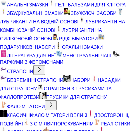
АНАЛЬНІ ЗМАЗКИ
ГЕЛІ, БАЛЬЗАМИ ДЛЯ КЛІТОРА
ЗБУДЖУВАЛЬНІ ЗМАЗКИ
ЗВУЖУЮЧІ ЗАСОБИ
ЛУБРИКАНТИ НА ВОДНІЙ ОСНОВІ
ЛУБРИКАНТИ НА
КОМБІНОВАНІЙ ОСНОВІ
ЛУБРИКАНТИ НА
СИЛІКОНОВІЙ ОСНОВІ
РІДКІ ВІБРАТОРИ
ПОДАРУНКОВІ НАБОРИ
ОРАЛЬНІ ЗМАЗКИ
ЛІТЕРАТУРА ДЛЯ НЕЇ
МЕНСТРУАЛЬНІ ЧАШІ
ПАРФУМИ З ФЕРОМОНАМИ
СТРАПОНИ
БЕЗРЕМІННІ СТРАПОНИ
НАБОРИ
НАСАДКИ
ДЛЯ СТРАПОНУ
СТРАПОНИ З ТРУСИКАМИ ТА
ФАЛЛОПРОТЕЗИ
ТРУСИКИ ДЛЯ СТРАПОНУ
ФАЛОІМІТАТОРИ
КЛАСИЧНІ
ФАЛОІМІТАТОРИ ВЕЛИКІ
ДВОСТОРОННІ,
ПОДВІЙНІ
З СІМ'ЯВИПОРСКУВАННЯМ
РЕАЛІСТИКИ