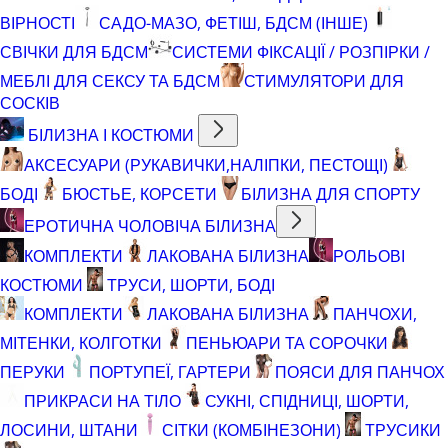
ВІРНОСТІ
САДО-МАЗО, ФЕТІШ, БДСМ (ІНШЕ)
СВІЧКИ ДЛЯ БДСМ
СИСТЕМИ ФІКСАЦІЇ / РОЗПІРКИ /
МЕБЛІ ДЛЯ СЕКСУ ТА БДСМ
СТИМУЛЯТОРИ ДЛЯ
СОСКІВ
БІЛИЗНА І КОСТЮМИ
АКСЕСУАРИ (РУКАВИЧКИ,НАЛІПКИ, ПЕСТОЩІ)
БОДІ
БЮСТЬЕ, КОРСЕТИ
БІЛИЗНА ДЛЯ СПОРТУ
ЕРОТИЧНА ЧОЛОВІЧА БІЛИЗНА
КОМПЛЕКТИ
ЛАКОВАНА БІЛИЗНА
РОЛЬОВІ
КОСТЮМИ
ТРУСИ, ШОРТИ, БОДІ
КОМПЛЕКТИ
ЛАКОВАНА БІЛИЗНА
ПАНЧОХИ,
МІТЕНКИ, КОЛГОТКИ
ПЕНЬЮАРИ ТА СОРОЧКИ
ПЕРУКИ
ПОРТУПЕЇ, ГАРТЕРИ
ПОЯСИ ДЛЯ ПАНЧОХ
ПРИКРАСИ НА ТІЛО
СУКНІ, СПІДНИЦІ, ШОРТИ,
ЛОСИНИ, ШТАНИ
СІТКИ (КОМБІНЕЗОНИ)
ТРУСИКИ