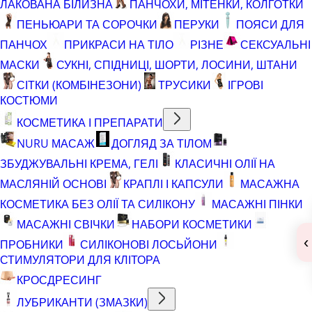
ЛАКОВАНА БІЛИЗНА
ПАНЧОХИ, МІТЕНКИ, КОЛГОТКИ
ПЕНЬЮАРИ ТА СОРОЧКИ
ПЕРУКИ
ПОЯСИ ДЛЯ
ПАНЧОХ
ПРИКРАСИ НА ТІЛО
РІЗНЕ
СЕКСУАЛЬНІ
МАСКИ
СУКНІ, СПІДНИЦІ, ШОРТИ, ЛОСИНИ, ШТАНИ
СІТКИ (КОМБІНЕЗОНИ)
ТРУСИКИ
ІГРОВІ
КОСТЮМИ
КОСМЕТИКА І ПРЕПАРАТИ
NURU МАСАЖ
ДОГЛЯД ЗА ТІЛОМ
ЗБУДЖУВАЛЬНІ КРЕМА, ГЕЛІ
КЛАСИЧНІ ОЛІЇ НА
МАСЛЯНІЙ ОСНОВІ
КРАПЛІ І КАПСУЛИ
МАСАЖНА
КОСМЕТИКА БЕЗ ОЛІЇ ТА СИЛІКОНУ
МАСАЖНІ ПІНКИ
МАСАЖНІ СВІЧКИ
НАБОРИ КОСМЕТИКИ
‹
ПРОБНИКИ
СИЛІКОНОВІ ЛОСЬЙОНИ
СТИМУЛЯТОРИ ДЛЯ КЛІТОРА
КРОСДРЕСИНГ
ЛУБРИКАНТИ (ЗМАЗКИ)