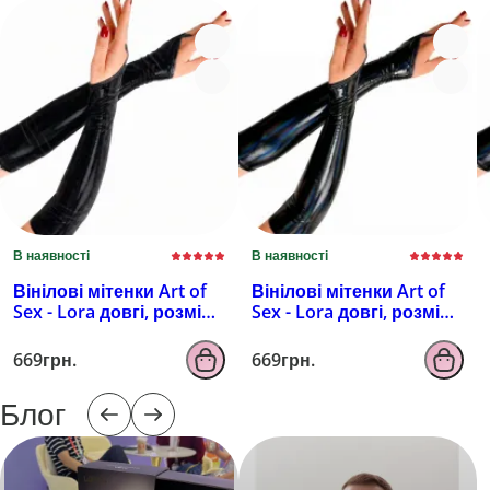
В наявності
В наявності
Вінілові мітенки Art of
Вінілові мітенки Art of
Sex - Lora довгі, розмір
Sex - Lora довгі, розмір
M, колір чорний з
M, колір чорний з
ефектом мокрого
ефектом голограми
669грн.
669грн.
оксамиту
Блог