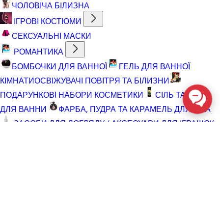
ЧОЛОВІЧА БІЛИЗНА
ІГРОВІ КОСТЮМИ
СЕКСУАЛЬНІ МАСКИ
РОМАНТИКА
БОМБОЧКИ ДЛЯ ВАННОЇ
ГЕЛЬ ДЛЯ ВАННОЇ
КІМНАТИ
ОСВІЖУВАЧІ ПОВІТРЯ ТА БІЛИЗНИ
ПОДАРУНКОВІ НАБОРИ КОСМЕТИКИ
СІЛЬ ТА ПІНА
ДЛЯ ВАННИ
ФАРБА, ПУДРА ТА КАРАМЕЛЬ ДЛЯ ТІЛА
ЗАСОБИ ДЛЯ ДОГЛЯДУ / АКСЕСУАРИ ДЛЯ ІГРАШОК
АКСЕСУАРИ ДЛЯ МАСТУРБАТОРІВ
АКСЕСУАРИ
ДЛЯ ІГРАШОК
БАТАРЕЙКИ
ВІДНОВЛЮЮЧІ ЗАСОБИ
ЧИСТЯЧІ ЗАСОБИ ДЛЯ ІГРАШОК
ДОГЛЯД ЗА ТІЛОМ
ГЕЛІ ДЛЯ ДУШУ
ДЛЯ ГОЛІННЯ ТА ДОГЛЯД ПІСЛЯ