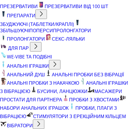
ПРЕЗЕРВАТИВИ
ПРЕЗЕРВАТИВИ ВІД 100 ШТ
ПРЕПАРАТИ
ЗБУДЖУЮЧІ (ТАБЛЕТКИ/КРАПЛІ)
ЗБІЛЬШУЮЧІ
ПОПЕРСИ
ПРОЛОНГАТОРИ
ПРОЛОНГАТОРИ
СЕКС-ЛЯЛЬКИ
ДЛЯ ПАР
WE-VIBE ТА ПОДІБНІ
АНАЛЬНІ ІГРАШКИ
АНАЛЬНИЙ ДУШ
АНАЛЬНІ ПРОБКИ БЕЗ ВІБРАЦІЇ
АНАЛЬНІ ПРОБКИ З НАКАЧКОЮ
АНАЛЬНІ ІГРАШКИ
З ВІБРАЦІЄЮ
БУСИНИ, ЛАНЦЮЖКИ
МАСАЖЕРИ
ПРОСТАТИ ДЛЯ ПАРТНЕРА
ПРОБКИ З ХВОСТАМИ
НАБОРИ АНАЛЬНИХ ІГРАШОК
ПРОБКИ, ПЛАГИ З
ВІБРАЦІЄЮ
СТИМУЛЯТОРИ З ЕРЕКЦІЙНИМ КІЛЬЦЕМ
ВІБРАТОРИ