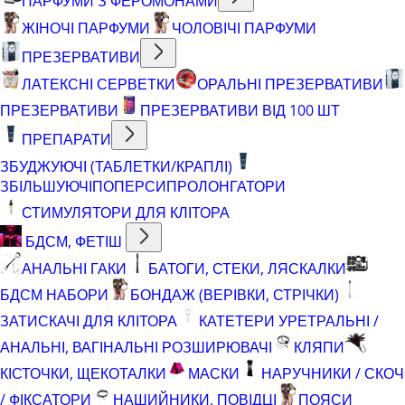
ПАРФУМИ З ФЕРОМОНАМИ
ЖІНОЧІ ПАРФУМИ
ЧОЛОВІЧІ ПАРФУМИ
ПРЕЗЕРВАТИВИ
ЛАТЕКСНІ СЕРВЕТКИ
ОРАЛЬНІ ПРЕЗЕРВАТИВИ
ПРЕЗЕРВАТИВИ
ПРЕЗЕРВАТИВИ ВІД 100 ШТ
ПРЕПАРАТИ
ЗБУДЖУЮЧІ (ТАБЛЕТКИ/КРАПЛІ)
ЗБІЛЬШУЮЧІ
ПОПЕРСИ
ПРОЛОНГАТОРИ
СТИМУЛЯТОРИ ДЛЯ КЛІТОРА
БДСМ, ФЕТІШ
АНАЛЬНІ ГАКИ
БАТОГИ, СТЕКИ, ЛЯСКАЛКИ
БДСМ НАБОРИ
БОНДАЖ (ВЕРІВКИ, СТРІЧКИ)
ЗАТИСКАЧІ ДЛЯ КЛІТОРА
КАТЕТЕРИ УРЕТРАЛЬНІ /
АНАЛЬНІ, ВАГІНАЛЬНІ РОЗШИРЮВАЧІ
КЛЯПИ
КІСТОЧКИ, ЩЕКОТАЛКИ
МАСКИ
НАРУЧНИКИ / СКОЧ
/ ФІКСАТОРИ
НАШИЙНИКИ, ПОВІДЦІ
ПОЯСИ