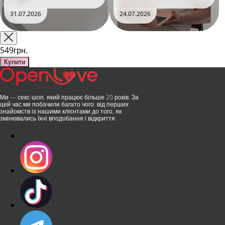
уявлення про інтимні іграшки
Дистанційне керування,
та вже встиг стати сенсацією
безшумні моторчики та
31.07.2026
24.07.2026
на міжнародній виставці API
стильний дизайн перетворили
Shanghai-2026!​LOVISS - це
їх на гаджет, який багато хто
поєднання унікальної естетики
використовує, тестує у
та бездога..
публічних місцях: у..
549грн.
Купити
Ми — секс-шоп, який працює більше 20 років. За
цей час ми побачили багато чого: від перших
знайомств із нашими клієнтами до того, як
змінювались їхні вподобання і відкриття.