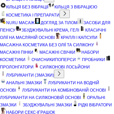
КІЛЬЦЯ БЕЗ ВІБРАЦІЇ
КІЛЬЦЯ З ВІБРАЦІЄЮ
КОСМЕТИКА І ПРЕПАРАТИ
NURU МАСАЖ
ДОГЛЯД ЗА ТІЛОМ
ЗАСОБИ ДЛЯ
ПЕНІСУ
ЗБУДЖУВАЛЬНІ КРЕМА, ГЕЛІ
КЛАСИЧНІ
ОЛІЇ НА МАСЛЯНІЙ ОСНОВІ
КРАПЛІ І КАПСУЛИ
МАСАЖНА КОСМЕТИКА БЕЗ ОЛІЇ ТА СИЛІКОНУ
МАСАЖНІ ПІНКИ
МАСАЖНІ СВІЧКИ
НАБОРИ
КОСМЕТИКИ
ОЧИСНИКИ
ПОПЕРСИ
ПРОБНИКИ
ПРОЛОНГАТОРИ
СИЛІКОНОВІ ЛОСЬЙОНИ
ЛУБРИКАНТИ (ЗМАЗКИ)
АНАЛЬНІ ЗМАЗКИ
ЛУБРИКАНТИ НА ВОДНІЙ
ОСНОВІ
ЛУБРИКАНТИ НА КОМБІНОВАНІЙ ОСНОВІ
ЛУБРИКАНТИ НА СИЛІКОНОВІЙ ОСНОВІ
ОРАЛЬНІ
ЗМАЗКИ
ЗБУДЖУВАЛЬНІ ЗМАЗКИ
РІДКІ ВІБРАТОРИ
НАБОРИ СЕКС-ІГРАШОК