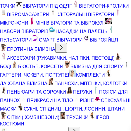
ТОЧКИ
ВІБРАТОРИ ПІД ОДЯГ
ВІБРАТОРИ-КРОЛИКИ
ВІБРОМАСАЖЕРИ
КЛІТОРАЛЬНІ ВІБРАТОРИ
МІКРОФОНИ
МІНІ ВІБРАТОРИ ТА ВІБРОКУЛІ
НАБОРИ ВІБРАТОРІВ
НАСАДКИ НА ПАЛЕЦЬ
ПУЛЬСАТОРИ
СМАРТ ВІБРАТОРИ
ВІБРОЯЙЦЯ
ЕРОТИЧНА БІЛИЗНА
АКСЕСУАРИ (РУКАВИЧКИ, НАЛІПКИ, ПЕСТОЩІ)
БОДІ
БЮСТЬЕ, КОРСЕТИ
БІЛИЗНА ДЛЯ СПОРТУ
ГАРТЕРИ, ЧОКЕРИ, ПОРТУПЕЇ
КОМПЛЕКТИ
ЛАКОВАНА БІЛИЗНА
ПАНЧОХИ, МІТЕНКИ, КОЛГОТКИ
ПЕНЬЮАРИ ТА СОРОЧКИ
ПЕРУКИ
ПОЯСИ ДЛЯ
ПАНЧОХ
ПРИКРАСИ НА ТІЛО
РІЗНЕ
СЕКСУАЛЬНІ
МАСКИ
СУКНІ, СПІДНИЦІ, ШОРТИ, ЛОСИНИ, ШТАНИ
СІТКИ (КОМБІНЕЗОНИ)
ТРУСИКИ
ІГРОВІ
КОСТЮМИ