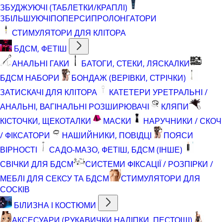
ЗБУДЖУЮЧІ (ТАБЛЕТКИ/КРАПЛІ)
ЗБІЛЬШУЮЧІ
ПОПЕРСИ
ПРОЛОНГАТОРИ
СТИМУЛЯТОРИ ДЛЯ КЛІТОРА
БДСМ, ФЕТІШ
АНАЛЬНІ ГАКИ
БАТОГИ, СТЕКИ, ЛЯСКАЛКИ
БДСМ НАБОРИ
БОНДАЖ (ВЕРІВКИ, СТРІЧКИ)
ЗАТИСКАЧІ ДЛЯ КЛІТОРА
КАТЕТЕРИ УРЕТРАЛЬНІ /
АНАЛЬНІ, ВАГІНАЛЬНІ РОЗШИРЮВАЧІ
КЛЯПИ
КІСТОЧКИ, ЩЕКОТАЛКИ
МАСКИ
НАРУЧНИКИ / СКОЧ
/ ФІКСАТОРИ
НАШИЙНИКИ, ПОВІДЦІ
ПОЯСИ
ВІРНОСТІ
САДО-МАЗО, ФЕТІШ, БДСМ (ІНШЕ)
СВІЧКИ ДЛЯ БДСМ
СИСТЕМИ ФІКСАЦІЇ / РОЗПІРКИ /
МЕБЛІ ДЛЯ СЕКСУ ТА БДСМ
СТИМУЛЯТОРИ ДЛЯ
СОСКІВ
БІЛИЗНА І КОСТЮМИ
АКСЕСУАРИ (РУКАВИЧКИ,НАЛІПКИ, ПЕСТОЩІ)