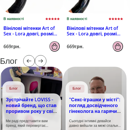
В наявності
В наявності
Вінілові мітенки Art of
Вінілові мітенки Art of
Sex - Lora довгі, розмір
Sex - Lora довгі, розмір
M, колір чорний з
M, колір чорний з
ефектом мокрого
ефектом голограми
669грн.
669грн.
оксамиту
Блог
Блог
Блог
Зустрічайте LOVISS -
"Секс-іграшки у місті":
новий бренд, що став
погляд досвідченого
проривом року у світі
гінеколога на гарячий
задоволення!
тренд
Ми раді представити вам
Сьогодні інтимні девайси
бренд, який перевертає
давно вийшли за межі спальні.