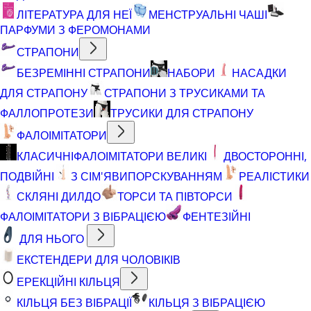
ЛІТЕРАТУРА ДЛЯ НЕЇ
МЕНСТРУАЛЬНІ ЧАШІ
ПАРФУМИ З ФЕРОМОНАМИ
СТРАПОНИ
БЕЗРЕМІННІ СТРАПОНИ
НАБОРИ
НАСАДКИ
ДЛЯ СТРАПОНУ
СТРАПОНИ З ТРУСИКАМИ ТА
ФАЛЛОПРОТЕЗИ
ТРУСИКИ ДЛЯ СТРАПОНУ
ФАЛОІМІТАТОРИ
КЛАСИЧНІ
ФАЛОІМІТАТОРИ ВЕЛИКІ
ДВОСТОРОННІ,
ПОДВІЙНІ
З СІМ'ЯВИПОРСКУВАННЯМ
РЕАЛІСТИКИ
СКЛЯНІ ДИЛДО
ТОРСИ ТА ПІВТОРСИ
ФАЛОІМІТАТОРИ З ВІБРАЦІЄЮ
ФЕНТЕЗІЙНІ
ДЛЯ НЬОГО
ЕКСТЕНДЕРИ ДЛЯ ЧОЛОВІКІВ
ЕРЕКЦІЙНІ КІЛЬЦЯ
КІЛЬЦЯ БЕЗ ВІБРАЦІЇ
КІЛЬЦЯ З ВІБРАЦІЄЮ