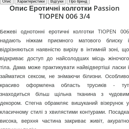
Опис
Характеристики
Відгуки
Про бренд
Опис Еротичні колготки Passion
TIOPEN 006 3/4
Бежеві однотонні еротичні колготки TIOPEN 006
надають ніжкам приємного матового блиску і
відрізняються наявністю вирізу в інтимній зоні, що
відкриває доступ до найсолодших місць жіночого
тіла. Дама може практикувати найвідвертіші ласки і
займатися сексом, не знімаючи білизни. Особливо
красиво оформлена область трусиків - тут
знаходиться більш щільна тканина з чудовим
декором. Стегна обрамляє вишуканий візерунок у
класичному стилі з хвилястими контурами. Посадка
висока, верхня частина закриває живіт, акуратно