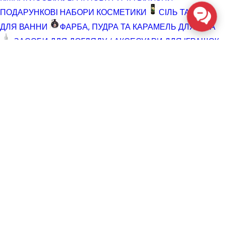
ПОДАРУНКОВІ НАБОРИ КОСМЕТИКИ
СІЛЬ ТА ПІНА
ДЛЯ ВАННИ
ФАРБА, ПУДРА ТА КАРАМЕЛЬ ДЛЯ ТІЛА
ЗАСОБИ ДЛЯ ДОГЛЯДУ / АКСЕСУАРИ ДЛЯ ІГРАШОК
АКСЕСУАРИ ДЛЯ МАСТУРБАТОРІВ
АКСЕСУАРИ
ДЛЯ ІГРАШОК
БАТАРЕЙКИ
ВІДНОВЛЮЮЧІ ЗАСОБИ
ЧИСТЯЧІ ЗАСОБИ ДЛЯ ІГРАШОК
ДОГЛЯД ЗА ТІЛОМ
ГЕЛІ ДЛЯ ДУШУ
ДЛЯ ГОЛІННЯ ТА ДОГЛЯД ПІСЛЯ
ДЛЯ ІНТИМНОЇ ГІГІЄНИ СПРЕЇ, ПІНКИ, СЕРВЕТКИ
ОСВІТЛЮВАЛЬНІ ЗАСОБИ
СПРЕЇ З БЛИСКОМ
СПРИНЦЮВАННЯ
ТРИМЕР І ЗАСОБИ ПРОТИ
ВОЛОССЯ
РОЗПРОДАЖ
КОСМЕТИКА ТА ЛУБРИКАНТИ (SALE)
СЕКС-