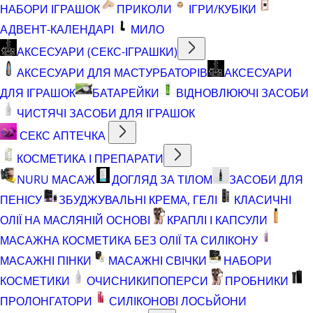
НАБОРИ ІГРАШОК
ПРИКОЛИ
ІГРИ/КУБІКИ
АДВЕНТ-КАЛЕНДАРІ
МИЛО
АКСЕСУАРИ (СЕКС-ІГРАШКИ)
АКСЕСУАРИ ДЛЯ МАСТУРБАТОРІВ
АКСЕСУАРИ
ДЛЯ ІГРАШОК
БАТАРЕЙКИ
ВІДНОВЛЮЮЧІ ЗАСОБИ
ЧИСТЯЧІ ЗАСОБИ ДЛЯ ІГРАШОК
СЕКС АПТЕЧКА
КОСМЕТИКА І ПРЕПАРАТИ
NURU МАСАЖ
ДОГЛЯД ЗА ТІЛОМ
ЗАСОБИ ДЛЯ
ПЕНІСУ
ЗБУДЖУВАЛЬНІ КРЕМА, ГЕЛІ
КЛАСИЧНІ
ОЛІЇ НА МАСЛЯНІЙ ОСНОВІ
КРАПЛІ І КАПСУЛИ
МАСАЖНА КОСМЕТИКА БЕЗ ОЛІЇ ТА СИЛІКОНУ
МАСАЖНІ ПІНКИ
МАСАЖНІ СВІЧКИ
НАБОРИ
КОСМЕТИКИ
ОЧИСНИКИ
ПОПЕРСИ
ПРОБНИКИ
ПРОЛОНГАТОРИ
СИЛІКОНОВІ ЛОСЬЙОНИ