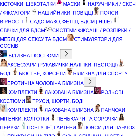
КІСТОЧКИ, ЩЕКОТАЛКИ
МАСКИ
НАРУЧНИКИ / СКОЧ
/ ФІКСАТОРИ
НАШИЙНИКИ, ПОВІДЦІ
ПОЯСИ
ВІРНОСТІ
САДО-МАЗО, ФЕТІШ, БДСМ (ІНШЕ)
СВІЧКИ ДЛЯ БДСМ
СИСТЕМИ ФІКСАЦІЇ / РОЗПІРКИ /
МЕБЛІ ДЛЯ СЕКСУ ТА БДСМ
СТИМУЛЯТОРИ ДЛЯ
СОСКІВ
БІЛИЗНА І КОСТЮМИ
АКСЕСУАРИ (РУКАВИЧКИ,НАЛІПКИ, ПЕСТОЩІ)
БОДІ
БЮСТЬЕ, КОРСЕТИ
БІЛИЗНА ДЛЯ СПОРТУ
ЕРОТИЧНА ЧОЛОВІЧА БІЛИЗНА
КОМПЛЕКТИ
ЛАКОВАНА БІЛИЗНА
РОЛЬОВІ
КОСТЮМИ
ТРУСИ, ШОРТИ, БОДІ
КОМПЛЕКТИ
ЛАКОВАНА БІЛИЗНА
ПАНЧОХИ,
МІТЕНКИ, КОЛГОТКИ
ПЕНЬЮАРИ ТА СОРОЧКИ
ПЕРУКИ
ПОРТУПЕЇ, ГАРТЕРИ
ПОЯСИ ДЛЯ ПАНЧОХ