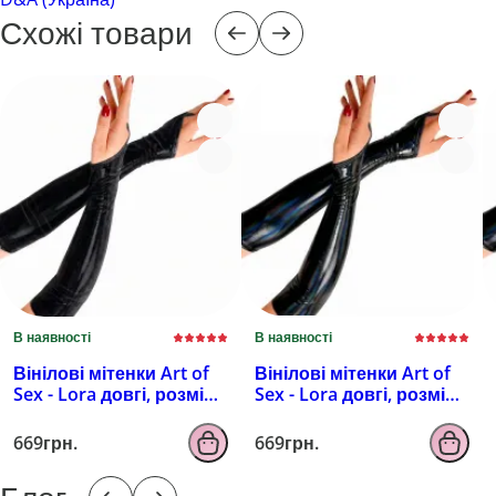
Схожі товари
В наявності
В наявності
Вінілові мітенки Art of
Вінілові мітенки Art of
Sex - Lora довгі, розмір
Sex - Lora довгі, розмір
M, колір чорний з
M, колір чорний з
ефектом мокрого
ефектом голограми
669грн.
669грн.
оксамиту