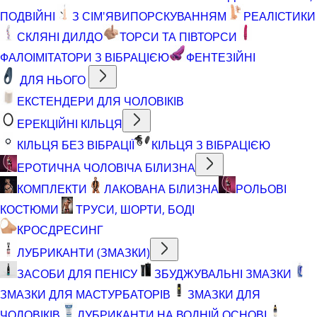
ПОДВІЙНІ
З СІМ'ЯВИПОРСКУВАННЯМ
РЕАЛІСТИКИ
СКЛЯНІ ДИЛДО
ТОРСИ ТА ПІВТОРСИ
ФАЛОІМІТАТОРИ З ВІБРАЦІЄЮ
ФЕНТЕЗІЙНІ
ДЛЯ НЬОГО
ЕКСТЕНДЕРИ ДЛЯ ЧОЛОВІКІВ
ЕРЕКЦІЙНІ КІЛЬЦЯ
КІЛЬЦЯ БЕЗ ВІБРАЦІЇ
КІЛЬЦЯ З ВІБРАЦІЄЮ
ЕРОТИЧНА ЧОЛОВІЧА БІЛИЗНА
КОМПЛЕКТИ
ЛАКОВАНА БІЛИЗНА
РОЛЬОВІ
КОСТЮМИ
ТРУСИ, ШОРТИ, БОДІ
КРОСДРЕСИНГ
ЛУБРИКАНТИ (ЗМАЗКИ)
ЗАСОБИ ДЛЯ ПЕНІСУ
ЗБУДЖУВАЛЬНІ ЗМАЗКИ
ЗМАЗКИ ДЛЯ МАСТУРБАТОРІВ
ЗМАЗКИ ДЛЯ
ЧОЛОВІКІВ
ЛУБРИКАНТИ НА ВОДНІЙ ОСНОВІ