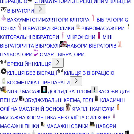
ВІБРАЦІЄЮ
СТИМУЛЯТОРИ З ЕРЕКЦІЙНИМ КІЛЬЦЕМ
ВІБРАТОРИ
ВАКУУМНІ СТИМУЛЯТОРИ КЛІТОРА
ВІБРАТОРИ G
ТОЧКИ
ВІБРАТОРИ-КРОЛИКИ
ВІБРОМАСАЖЕРИ
КЛІТОРАЛЬНІ ВІБРАТОРИ
МІКРОФОНИ
МІНІ
ВІБРАТОРИ ТА ВІБРОКУЛІ
НАБОРИ ВІБРАТОРІВ
ПУЛЬСАТОРИ
СМАРТ ВІБРАТОРИ
ЕРЕКЦІЙНІ КІЛЬЦЯ
КІЛЬЦЯ БЕЗ ВІБРАЦІЇ
КІЛЬЦЯ З ВІБРАЦІЄЮ
КОСМЕТИКА І ПРЕПАРАТИ
NURU МАСАЖ
ДОГЛЯД ЗА ТІЛОМ
ЗАСОБИ ДЛЯ
ПЕНІСУ
ЗБУДЖУВАЛЬНІ КРЕМА, ГЕЛІ
КЛАСИЧНІ
ОЛІЇ НА МАСЛЯНІЙ ОСНОВІ
КРАПЛІ І КАПСУЛИ
МАСАЖНА КОСМЕТИКА БЕЗ ОЛІЇ ТА СИЛІКОНУ
МАСАЖНІ ПІНКИ
МАСАЖНІ СВІЧКИ
НАБОРИ