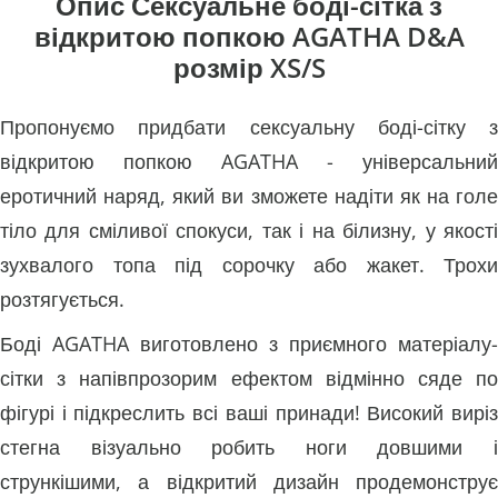
Опис Сексуальне боді-сітка з
відкритою попкою AGATHA D&A
розмір XS/S
Пропонуємо придбати сексуальну боді-сітку з
відкритою попкою AGATHA - універсальний
еротичний наряд, який ви зможете надіти як на голе
тіло для сміливої спокуси, так і на білизну, у якості
зухвалого топа під сорочку або жакет. Трохи
розтягується.
Боді AGATHA виготовлено з приємного матеріалу-
сітки з напівпрозорим ефектом відмінно сяде по
фігурі і підкреслить всі ваші принади! Високий виріз
стегна візуально робить ноги довшими і
стрункішими, а відкритий дизайн продемонструє