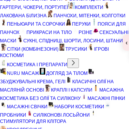
ГАРТЕРИ, ЧОКЕРИ, ПОРТУПЕЇ
КОМПЛЕКТИ
ЛАКОВАНА БІЛИЗНА
ПАНЧОХИ, МІТЕНКИ, КОЛГОТКИ
ПЕНЬЮАРИ ТА СОРОЧКИ
ПЕРУКИ
ПОЯСИ ДЛЯ
ПАНЧОХ
ПРИКРАСИ НА ТІЛО
РІЗНЕ
СЕКСУАЛЬНІ
МАСКИ
СУКНІ, СПІДНИЦІ, ШОРТИ, ЛОСИНИ, ШТАНИ
‹
СІТКИ (КОМБІНЕЗОНИ)
ТРУСИКИ
ІГРОВІ
КОСТЮМИ
КОСМЕТИКА І ПРЕПАРАТИ
NURU МАСАЖ
ДОГЛЯД ЗА ТІЛОМ
ЗБУДЖУВАЛЬНІ КРЕМА, ГЕЛІ
КЛАСИЧНІ ОЛІЇ НА
МАСЛЯНІЙ ОСНОВІ
КРАПЛІ І КАПСУЛИ
МАСАЖНА
КОСМЕТИКА БЕЗ ОЛІЇ ТА СИЛІКОНУ
МАСАЖНІ ПІНКИ
МАСАЖНІ СВІЧКИ
НАБОРИ КОСМЕТИКИ
ПРОБНИКИ
СИЛІКОНОВІ ЛОСЬЙОНИ
СТИМУЛЯТОРИ ДЛЯ КЛІТОРА