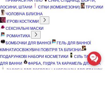
ПРИКРАСИ НА ТІЛО
СУКНІ, СПІДНИЦІ, ШОРТИ,
ЛОСИНИ, ШТАНИ
СІТКИ (КОМБІНЕЗОНИ)
ТРУСИКИ
ЧОЛОВІЧА БІЛИЗНА
ІГРОВІ КОСТЮМИ
СЕКСУАЛЬНІ МАСКИ
РОМАНТИКА
БОМБОЧКИ ДЛЯ ВАННОЇ
ГЕЛЬ ДЛЯ ВАННОЇ
КІМНАТИ
ОСВІЖУВАЧІ ПОВІТРЯ ТА БІЛИЗНИ
ПОДАРУНКОВІ НАБОРИ КОСМЕТИКИ
СІЛЬ ТА ПІНА
ДЛЯ ВАННИ
ФАРБА, ПУДРА ТА КАРАМЕЛЬ ДЛЯ ТІЛА
ЗАСОБИ ДЛЯ ДОГЛЯДУ / АКСЕСУАРИ ДЛЯ ІГРАШОК
АКСЕСУАРИ ДЛЯ МАСТУРБАТОРІВ
АКСЕСУАРИ
ДЛЯ ІГРАШОК
БАТАРЕЙКИ
ВІДНОВЛЮЮЧІ ЗАСОБИ
ЧИСТЯЧІ ЗАСОБИ ДЛЯ ІГРАШОК