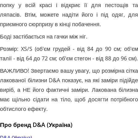
попку у всій красі і відкриє її для пестощів та
ляпасів. Втім, можете надіти його і під одяг, для
приємного сюрпризу в кінці побачення.
Боді застібається на гачки між ніг.
Розмір: XS/S (об'єм грудей - від 84 до 90 см; об'єм
талії - від 64 до 72 см; об'єм стегон - від 88 до 96 см).
ВАЖЛИВО! Звертаємо вашу увагу, що розмірна сітка
лакованої білизни D&A показує, на які заміри підійде
виріб, а НЕ його фактичні заміри. Лакована білизна
має щільно сідати на тіло, щоб досягти потрібного
обтислого ефекту.
Про бренд D&A (Україна)
D&A (Україна)