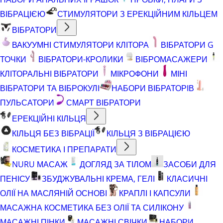
ВІБРАЦІЄЮ
СТИМУЛЯТОРИ З ЕРЕКЦІЙНИМ КІЛЬЦЕМ
ВІБРАТОРИ
ВАКУУМНІ СТИМУЛЯТОРИ КЛІТОРА
ВІБРАТОРИ G
ТОЧКИ
ВІБРАТОРИ-КРОЛИКИ
ВІБРОМАСАЖЕРИ
КЛІТОРАЛЬНІ ВІБРАТОРИ
МІКРОФОНИ
МІНІ
ВІБРАТОРИ ТА ВІБРОКУЛІ
НАБОРИ ВІБРАТОРІВ
ПУЛЬСАТОРИ
СМАРТ ВІБРАТОРИ
ЕРЕКЦІЙНІ КІЛЬЦЯ
КІЛЬЦЯ БЕЗ ВІБРАЦІЇ
КІЛЬЦЯ З ВІБРАЦІЄЮ
КОСМЕТИКА І ПРЕПАРАТИ
NURU МАСАЖ
ДОГЛЯД ЗА ТІЛОМ
ЗАСОБИ ДЛЯ
ПЕНІСУ
ЗБУДЖУВАЛЬНІ КРЕМА, ГЕЛІ
КЛАСИЧНІ
ОЛІЇ НА МАСЛЯНІЙ ОСНОВІ
КРАПЛІ І КАПСУЛИ
МАСАЖНА КОСМЕТИКА БЕЗ ОЛІЇ ТА СИЛІКОНУ
МАСАЖНІ ПІНКИ
МАСАЖНІ СВІЧКИ
НАБОРИ