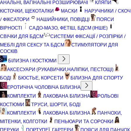
АНАЛЬНІ, ВАГІНАЛЬНІ РОЗШИРЮВАЧІ
КЛЯПИ
КІСТОЧКИ, ЩЕКОТАЛКИ
МАСКИ
НАРУЧНИКИ / СКОЧ
/ ФІКСАТОРИ
НАШИЙНИКИ, ПОВІДЦІ
ПОЯСИ
ВІРНОСТІ
САДО-МАЗО, ФЕТІШ, БДСМ (ІНШЕ)
СВІЧКИ ДЛЯ БДСМ
СИСТЕМИ ФІКСАЦІЇ / РОЗПІРКИ /
МЕБЛІ ДЛЯ СЕКСУ ТА БДСМ
СТИМУЛЯТОРИ ДЛЯ
СОСКІВ
БІЛИЗНА І КОСТЮМИ
АКСЕСУАРИ (РУКАВИЧКИ,НАЛІПКИ, ПЕСТОЩІ)
БОДІ
БЮСТЬЕ, КОРСЕТИ
БІЛИЗНА ДЛЯ СПОРТУ
ЕРОТИЧНА ЧОЛОВІЧА БІЛИЗНА
КОМПЛЕКТИ
ЛАКОВАНА БІЛИЗНА
РОЛЬОВІ
КОСТЮМИ
ТРУСИ, ШОРТИ, БОДІ
КОМПЛЕКТИ
ЛАКОВАНА БІЛИЗНА
ПАНЧОХИ,
МІТЕНКИ, КОЛГОТКИ
ПЕНЬЮАРИ ТА СОРОЧКИ
ПЕРУКИ
ПОРТУПЕЇ, ГАРТЕРИ
ПОЯСИ ДЛЯ ПАНЧОХ