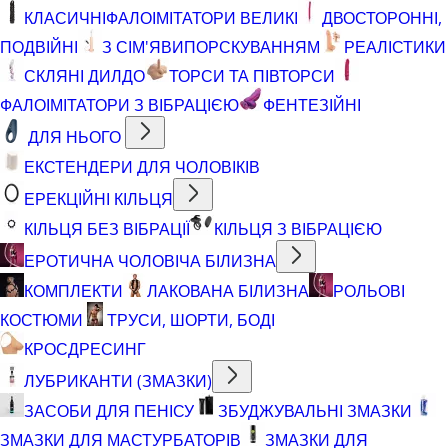
КЛАСИЧНІ
ФАЛОІМІТАТОРИ ВЕЛИКІ
ДВОСТОРОННІ,
ПОДВІЙНІ
З СІМ'ЯВИПОРСКУВАННЯМ
РЕАЛІСТИКИ
СКЛЯНІ ДИЛДО
ТОРСИ ТА ПІВТОРСИ
ФАЛОІМІТАТОРИ З ВІБРАЦІЄЮ
ФЕНТЕЗІЙНІ
ДЛЯ НЬОГО
ЕКСТЕНДЕРИ ДЛЯ ЧОЛОВІКІВ
ЕРЕКЦІЙНІ КІЛЬЦЯ
КІЛЬЦЯ БЕЗ ВІБРАЦІЇ
КІЛЬЦЯ З ВІБРАЦІЄЮ
ЕРОТИЧНА ЧОЛОВІЧА БІЛИЗНА
КОМПЛЕКТИ
ЛАКОВАНА БІЛИЗНА
РОЛЬОВІ
КОСТЮМИ
ТРУСИ, ШОРТИ, БОДІ
КРОСДРЕСИНГ
ЛУБРИКАНТИ (ЗМАЗКИ)
ЗАСОБИ ДЛЯ ПЕНІСУ
ЗБУДЖУВАЛЬНІ ЗМАЗКИ
ЗМАЗКИ ДЛЯ МАСТУРБАТОРІВ
ЗМАЗКИ ДЛЯ