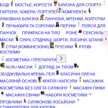
БОДІ
БЮСТЬЕ, КОРСЕТИ
БІЛИЗНА ДЛЯ СПОРТУ
ГАРТЕРИ, ЧОКЕРИ, ПОРТУПЕЇ
КОМПЛЕКТИ
ЛАКОВАНА БІЛИЗНА
ПАНЧОХИ, МІТЕНКИ, КОЛГОТКИ
ПЕНЬЮАРИ ТА СОРОЧКИ
ПЕРУКИ
ПОЯСИ ДЛЯ
ПАНЧОХ
ПРИКРАСИ НА ТІЛО
РІЗНЕ
СЕКСУАЛЬНІ
‹
МАСКИ
СУКНІ, СПІДНИЦІ, ШОРТИ, ЛОСИНИ, ШТАНИ
СІТКИ (КОМБІНЕЗОНИ)
ТРУСИКИ
ІГРОВІ
КОСТЮМИ
КОСМЕТИКА І ПРЕПАРАТИ
NURU МАСАЖ
ДОГЛЯД ЗА ТІЛОМ
ЗБУДЖУВАЛЬНІ КРЕМА, ГЕЛІ
КЛАСИЧНІ ОЛІЇ НА
МАСЛЯНІЙ ОСНОВІ
КРАПЛІ І КАПСУЛИ
МАСАЖНА
КОСМЕТИКА БЕЗ ОЛІЇ ТА СИЛІКОНУ
МАСАЖНІ ПІНКИ
МАСАЖНІ СВІЧКИ
НАБОРИ КОСМЕТИКИ
ПРОБНИКИ
СИЛІКОНОВІ ЛОСЬЙОНИ
СТИМУЛЯТОРИ ДЛЯ КЛІТОРА