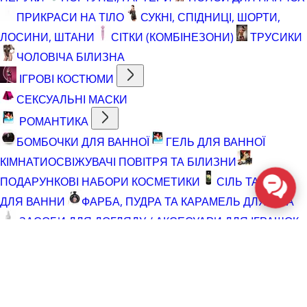
ПРИКРАСИ НА ТІЛО
СУКНІ, СПІДНИЦІ, ШОРТИ,
ЛОСИНИ, ШТАНИ
СІТКИ (КОМБІНЕЗОНИ)
ТРУСИКИ
ЧОЛОВІЧА БІЛИЗНА
ІГРОВІ КОСТЮМИ
СЕКСУАЛЬНІ МАСКИ
РОМАНТИКА
БОМБОЧКИ ДЛЯ ВАННОЇ
ГЕЛЬ ДЛЯ ВАННОЇ
КІМНАТИ
ОСВІЖУВАЧІ ПОВІТРЯ ТА БІЛИЗНИ
ПОДАРУНКОВІ НАБОРИ КОСМЕТИКИ
СІЛЬ ТА ПІНА
ДЛЯ ВАННИ
ФАРБА, ПУДРА ТА КАРАМЕЛЬ ДЛЯ ТІЛА
ЗАСОБИ ДЛЯ ДОГЛЯДУ / АКСЕСУАРИ ДЛЯ ІГРАШОК
АКСЕСУАРИ ДЛЯ МАСТУРБАТОРІВ
АКСЕСУАРИ
ДЛЯ ІГРАШОК
БАТАРЕЙКИ
ВІДНОВЛЮЮЧІ ЗАСОБИ
ЧИСТЯЧІ ЗАСОБИ ДЛЯ ІГРАШОК