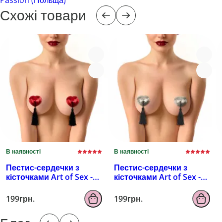
Схожі товари
В наявності
В наявності
Пестис-сердечки з
Пестис-сердечки з
кісточками Art of Sex -
кісточками Art of Sex -
Sparkling Hearts,
Sparkling Hearts,
червоний
серебро
199грн.
199грн.