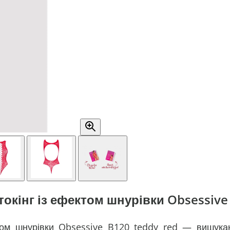
окінг із ефектом шнурівки Obsessive 
том шнурівки Obsessive B120 teddy red — вишука