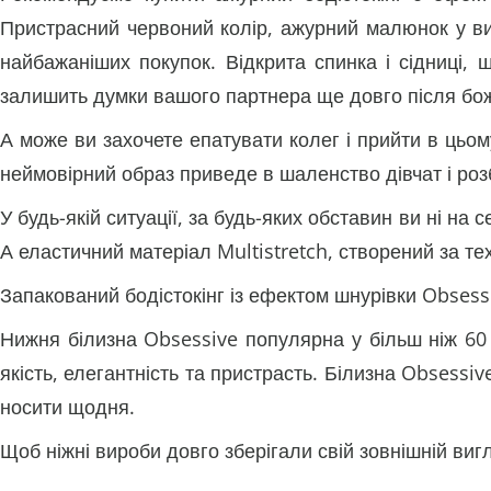
Пристрасний червоний колір, ажурний малюнок у виг
найбажаніших покупок. Відкрита спинка і сідниці,
залишить думки вашого партнера ще довго після бо
А може ви захочете епатувати колег і прийти в цьом
неймовірний образ приведе в шаленство дівчат і роз
У будь-якій ситуації, за будь-яких обставин ви ні н
А еластичний матеріал Multistretch, створений за те
Запакований бодістокінг із ефектом шнурівки Obsess
Нижня білизна Obsessive популярна у більш ніж 60 к
якість, елегантність та пристрасть. Білизна Obsessiv
носити щодня.
Щоб ніжні вироби довго зберігали свій зовнішній виг