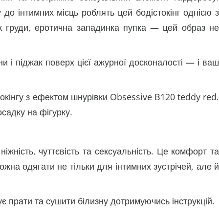
до інтимних місць роблять цей бодістокінг однією з
ок груди, еротична западинка пупка — цей образ не
и і піджак поверх цієї ажурної досконалості — і ваш
токінгу з ефектом шнурівки Obsessive B120 teddy red.
осадку на фігурку.
жність, чуттєвість та сексуальність. Це комфорт та
можна одягати не тільки для інтимних зустрічей, але й
є прати та сушити білизну дотримуючись інструкцій.