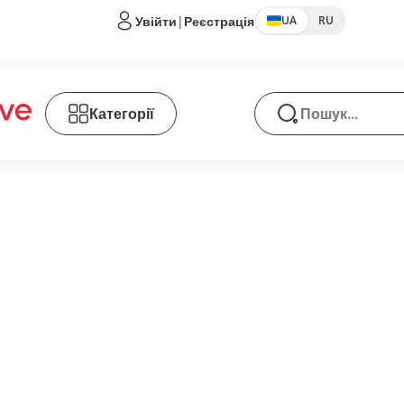
Увійти
|
Реєстрація
UA
RU
Категорії
Пошук товарів