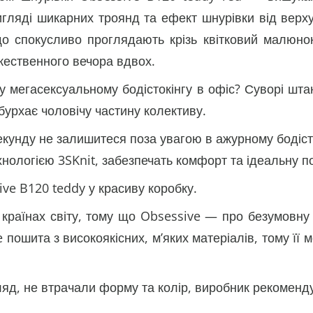
ляді шикарних троянд та ефект шнурівки від верху 
 що спокусливо проглядають крізь квітковий малюн
жественного вечора вдвох.
у мегасексуальному бодістокінгу в офіс? Суворі штан
бурхає чоловічу частину колективу.
а секунду не залишитеся поза увагою в ажурному бодіс
хнологією 3SKnit, забезпечать комфорт та ідеальну п
ive B120 teddy у красиву коробку.
раїнах світу, тому що Obsessive — про безумовну ні
e пошита з високоякісних, м’яких матеріалів, тому її 
ляд, не втрачали форму та колір, виробник рекоменду