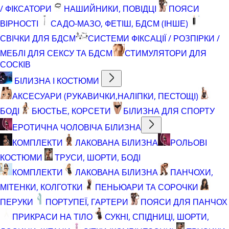
/ ФІКСАТОРИ
НАШИЙНИКИ, ПОВІДЦІ
ПОЯСИ
ВІРНОСТІ
САДО-МАЗО, ФЕТІШ, БДСМ (ІНШЕ)
СВІЧКИ ДЛЯ БДСМ
СИСТЕМИ ФІКСАЦІЇ / РОЗПІРКИ /
МЕБЛІ ДЛЯ СЕКСУ ТА БДСМ
СТИМУЛЯТОРИ ДЛЯ
СОСКІВ
БІЛИЗНА І КОСТЮМИ
АКСЕСУАРИ (РУКАВИЧКИ,НАЛІПКИ, ПЕСТОЩІ)
БОДІ
БЮСТЬЕ, КОРСЕТИ
БІЛИЗНА ДЛЯ СПОРТУ
ЕРОТИЧНА ЧОЛОВІЧА БІЛИЗНА
КОМПЛЕКТИ
ЛАКОВАНА БІЛИЗНА
РОЛЬОВІ
КОСТЮМИ
ТРУСИ, ШОРТИ, БОДІ
КОМПЛЕКТИ
ЛАКОВАНА БІЛИЗНА
ПАНЧОХИ,
МІТЕНКИ, КОЛГОТКИ
ПЕНЬЮАРИ ТА СОРОЧКИ
ПЕРУКИ
ПОРТУПЕЇ, ГАРТЕРИ
ПОЯСИ ДЛЯ ПАНЧОХ
ПРИКРАСИ НА ТІЛО
СУКНІ, СПІДНИЦІ, ШОРТИ,