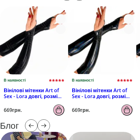
В наявності
В наявності
Вінілові мітенки Art of
Вінілові мітенки Art of
Sex - Lora довгі, розмір
Sex - Lora довгі, розмір
M, колір чорний з
M, колір чорний з
ефектом мокрого
ефектом голограми
669грн.
669грн.
оксамиту
Блог