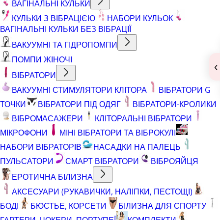
ВАГІНАЛЬНІ КУЛЬКИ
КУЛЬКИ З ВІБРАЦІЄЮ
НАБОРИ КУЛЬОК
ВАГІНАЛЬНІ КУЛЬКИ БЕЗ ВІБРАЦІЇ
ВАКУУМНІ ТА ГІДРОПОМПИ
ПОМПИ ЖІНОЧІ
‹
ВІБРАТОРИ
ВАКУУМНІ СТИМУЛЯТОРИ КЛІТОРА
ВІБРАТОРИ G
ТОЧКИ
ВІБРАТОРИ ПІД ОДЯГ
ВІБРАТОРИ-КРОЛИКИ
ВІБРОМАСАЖЕРИ
КЛІТОРАЛЬНІ ВІБРАТОРИ
МІКРОФОНИ
МІНІ ВІБРАТОРИ ТА ВІБРОКУЛІ
НАБОРИ ВІБРАТОРІВ
НАСАДКИ НА ПАЛЕЦЬ
ПУЛЬСАТОРИ
СМАРТ ВІБРАТОРИ
ВІБРОЯЙЦЯ
ЕРОТИЧНА БІЛИЗНА
АКСЕСУАРИ (РУКАВИЧКИ, НАЛІПКИ, ПЕСТОЩІ)
БОДІ
БЮСТЬЕ, КОРСЕТИ
БІЛИЗНА ДЛЯ СПОРТУ
ГАРТЕРИ, ЧОКЕРИ, ПОРТУПЕЇ
КОМПЛЕКТИ