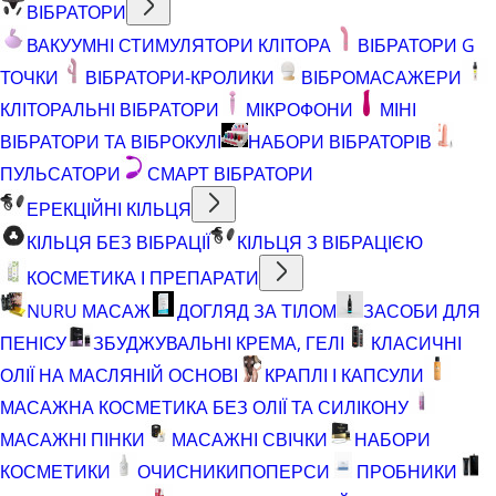
ВІБРАТОРИ
ВАКУУМНІ СТИМУЛЯТОРИ КЛІТОРА
ВІБРАТОРИ G
ТОЧКИ
ВІБРАТОРИ-КРОЛИКИ
ВІБРОМАСАЖЕРИ
КЛІТОРАЛЬНІ ВІБРАТОРИ
МІКРОФОНИ
МІНІ
ВІБРАТОРИ ТА ВІБРОКУЛІ
НАБОРИ ВІБРАТОРІВ
ПУЛЬСАТОРИ
СМАРТ ВІБРАТОРИ
ЕРЕКЦІЙНІ КІЛЬЦЯ
КІЛЬЦЯ БЕЗ ВІБРАЦІЇ
КІЛЬЦЯ З ВІБРАЦІЄЮ
КОСМЕТИКА І ПРЕПАРАТИ
NURU МАСАЖ
ДОГЛЯД ЗА ТІЛОМ
ЗАСОБИ ДЛЯ
ПЕНІСУ
ЗБУДЖУВАЛЬНІ КРЕМА, ГЕЛІ
КЛАСИЧНІ
ОЛІЇ НА МАСЛЯНІЙ ОСНОВІ
КРАПЛІ І КАПСУЛИ
МАСАЖНА КОСМЕТИКА БЕЗ ОЛІЇ ТА СИЛІКОНУ
МАСАЖНІ ПІНКИ
МАСАЖНІ СВІЧКИ
НАБОРИ
КОСМЕТИКИ
ОЧИСНИКИ
ПОПЕРСИ
ПРОБНИКИ