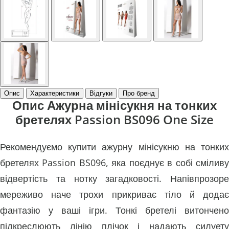
Опис
Характеристики
Відгуки
Про бренд
Опис Ажурна мінісукня на тонких
бретелях Passion BS096 One Size
Рекомендуємо купити ажурну мінісукню на тонких
бретелях Passion BS096, яка поєднує в собі сміливу
відвертість та нотку загадковості. Напівпрозоре
мереживо наче трохи прикриває тіло й додає
фантазію у ваші ігри. Тонкі бретелі витончено
підкреслюють лінію плічок і надають силуету