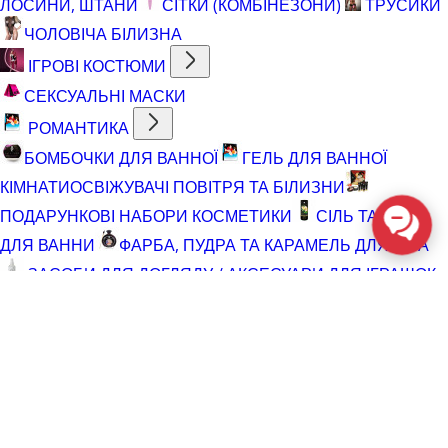
ЛОСИНИ, ШТАНИ
СІТКИ (КОМБІНЕЗОНИ)
ТРУСИКИ
ЧОЛОВІЧА БІЛИЗНА
ІГРОВІ КОСТЮМИ
СЕКСУАЛЬНІ МАСКИ
РОМАНТИКА
БОМБОЧКИ ДЛЯ ВАННОЇ
ГЕЛЬ ДЛЯ ВАННОЇ
КІМНАТИ
ОСВІЖУВАЧІ ПОВІТРЯ ТА БІЛИЗНИ
ПОДАРУНКОВІ НАБОРИ КОСМЕТИКИ
СІЛЬ ТА ПІНА
ДЛЯ ВАННИ
ФАРБА, ПУДРА ТА КАРАМЕЛЬ ДЛЯ ТІЛА
ЗАСОБИ ДЛЯ ДОГЛЯДУ / АКСЕСУАРИ ДЛЯ ІГРАШОК
АКСЕСУАРИ ДЛЯ МАСТУРБАТОРІВ
АКСЕСУАРИ
ДЛЯ ІГРАШОК
БАТАРЕЙКИ
ВІДНОВЛЮЮЧІ ЗАСОБИ
ЧИСТЯЧІ ЗАСОБИ ДЛЯ ІГРАШОК
ДОГЛЯД ЗА ТІЛОМ