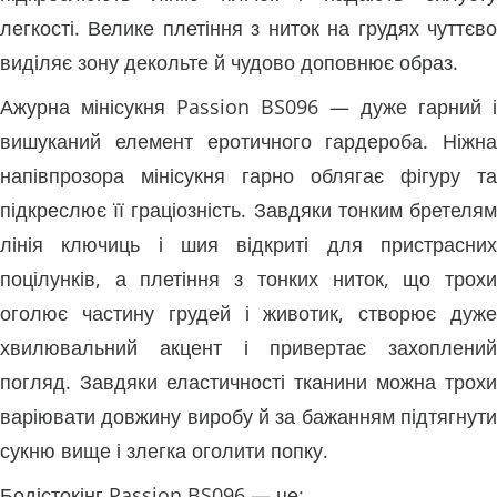
легкості. Велике плетіння з ниток на грудях чуттєво
виділяє зону декольте й чудово доповнює образ.
Ажурна мінісукня Passion BS096 — дуже гарний і
вишуканий елемент еротичного гардероба. Ніжна
напівпрозора мінісукня гарно облягає фігуру та
підкреслює її граціозність. Завдяки тонким бретелям
лінія ключиць і шия відкриті для пристрасних
поцілунків, а плетіння з тонких ниток, що трохи
оголює частину грудей і животик, створює дуже
хвилювальний акцент і привертає захоплений
погляд. Завдяки еластичності тканини можна трохи
варіювати довжину виробу й за бажанням підтягнути
сукню вище і злегка оголити попку.
Бодістокінг Passion BS096 — це: