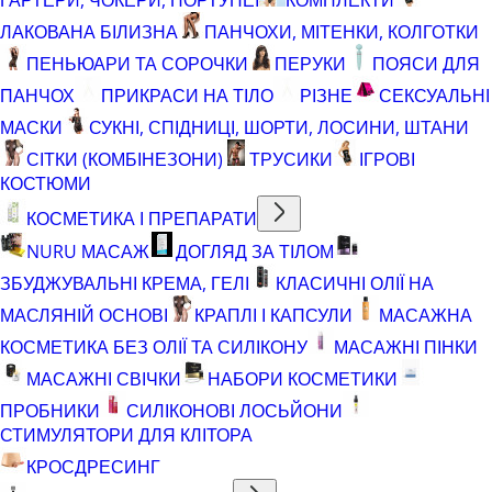
ЛАКОВАНА БІЛИЗНА
ПАНЧОХИ, МІТЕНКИ, КОЛГОТКИ
ПЕНЬЮАРИ ТА СОРОЧКИ
ПЕРУКИ
ПОЯСИ ДЛЯ
ПАНЧОХ
ПРИКРАСИ НА ТІЛО
РІЗНЕ
СЕКСУАЛЬНІ
МАСКИ
СУКНІ, СПІДНИЦІ, ШОРТИ, ЛОСИНИ, ШТАНИ
СІТКИ (КОМБІНЕЗОНИ)
ТРУСИКИ
ІГРОВІ
КОСТЮМИ
КОСМЕТИКА І ПРЕПАРАТИ
NURU МАСАЖ
ДОГЛЯД ЗА ТІЛОМ
ЗБУДЖУВАЛЬНІ КРЕМА, ГЕЛІ
КЛАСИЧНІ ОЛІЇ НА
МАСЛЯНІЙ ОСНОВІ
КРАПЛІ І КАПСУЛИ
МАСАЖНА
КОСМЕТИКА БЕЗ ОЛІЇ ТА СИЛІКОНУ
МАСАЖНІ ПІНКИ
МАСАЖНІ СВІЧКИ
НАБОРИ КОСМЕТИКИ
ПРОБНИКИ
СИЛІКОНОВІ ЛОСЬЙОНИ
СТИМУЛЯТОРИ ДЛЯ КЛІТОРА
КРОСДРЕСИНГ