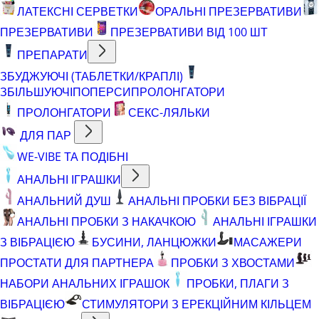
ЛАТЕКСНІ СЕРВЕТКИ
ОРАЛЬНІ ПРЕЗЕРВАТИВИ
ПРЕЗЕРВАТИВИ
ПРЕЗЕРВАТИВИ ВІД 100 ШТ
ПРЕПАРАТИ
ЗБУДЖУЮЧІ (ТАБЛЕТКИ/КРАПЛІ)
ЗБІЛЬШУЮЧІ
ПОПЕРСИ
ПРОЛОНГАТОРИ
ПРОЛОНГАТОРИ
СЕКС-ЛЯЛЬКИ
ДЛЯ ПАР
WE-VIBE ТА ПОДІБНІ
АНАЛЬНІ ІГРАШКИ
АНАЛЬНИЙ ДУШ
АНАЛЬНІ ПРОБКИ БЕЗ ВІБРАЦІЇ
АНАЛЬНІ ПРОБКИ З НАКАЧКОЮ
АНАЛЬНІ ІГРАШКИ
З ВІБРАЦІЄЮ
БУСИНИ, ЛАНЦЮЖКИ
МАСАЖЕРИ
ПРОСТАТИ ДЛЯ ПАРТНЕРА
ПРОБКИ З ХВОСТАМИ
НАБОРИ АНАЛЬНИХ ІГРАШОК
ПРОБКИ, ПЛАГИ З
ВІБРАЦІЄЮ
СТИМУЛЯТОРИ З ЕРЕКЦІЙНИМ КІЛЬЦЕМ