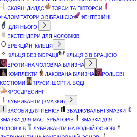
СКЛЯНІ ДИЛДО
ТОРСИ ТА ПІВТОРСИ
ФАЛОІМІТАТОРИ З ВІБРАЦІЄЮ
ФЕНТЕЗІЙНІ
ДЛЯ НЬОГО
ЕКСТЕНДЕРИ ДЛЯ ЧОЛОВІКІВ
ЕРЕКЦІЙНІ КІЛЬЦЯ
КІЛЬЦЯ БЕЗ ВІБРАЦІЇ
КІЛЬЦЯ З ВІБРАЦІЄЮ
ЕРОТИЧНА ЧОЛОВІЧА БІЛИЗНА
КОМПЛЕКТИ
ЛАКОВАНА БІЛИЗНА
РОЛЬОВІ
КОСТЮМИ
ТРУСИ, ШОРТИ, БОДІ
КРОСДРЕСИНГ
ЛУБРИКАНТИ (ЗМАЗКИ)
ЗАСОБИ ДЛЯ ПЕНІСУ
ЗБУДЖУВАЛЬНІ ЗМАЗКИ
ЗМАЗКИ ДЛЯ МАСТУРБАТОРІВ
ЗМАЗКИ ДЛЯ
ЧОЛОВІКІВ
ЛУБРИКАНТИ НА ВОДНІЙ ОСНОВІ